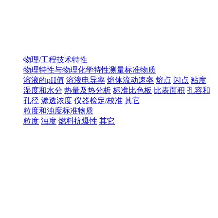
物理/工程技术特性
物理特性与物理化学特性测量标准物质
溶液的pH值
溶液电导率
熔体流动速率
熔点
闪点
粘度
湿度和水分
热量及热分析
标准比色板
比表面积
孔容和
孔径
渗透浓度
仪器检定/校准
其它
粒度和浊度标准物质
粒度
浊度
燃料抗爆性
其它