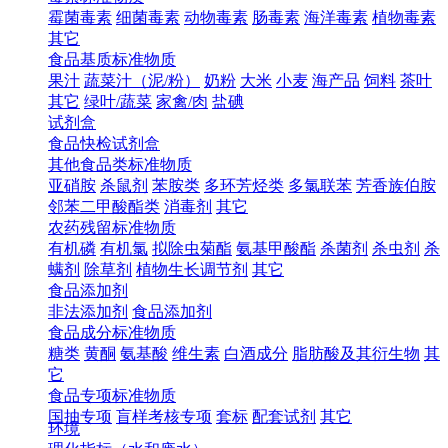
霉菌毒素
细菌毒素
动物毒素
肠毒素
海洋毒素
植物毒素
其它
食品基质标准物质
果汁
蔬菜汁（泥/粉）
奶粉
大米
小麦
海产品
饲料
茶叶
其它
绿叶/蔬菜
家禽/肉
盐碘
试剂盒
食品快检试剂盒
其他食品类标准物质
亚硝胺
杀鼠剂
苯胺类
多环芳烃类
多氯联苯
芳香族伯胺
邻苯二甲酸酯类
消毒剂
其它
农药残留标准物质
有机磷
有机氯
拟除虫菊酯
氨基甲酸酯
杀菌剂
杀虫剂
杀
螨剂
除草剂
植物生长调节剂
其它
食品添加剂
非法添加剂
食品添加剂
食品成分标准物质
糖类
黄酮
氨基酸
维生素
白酒成分
脂肪酸及其衍生物
其
它
食品专项标准物质
国抽专项
盲样考核专项
套标
配套试剂
其它
环境