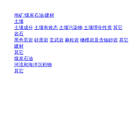
地矿/煤炭石油/建材
土壤
土壤成分
土壤有效态
土壤污染物
土壤理化性质
其它
岩石
黑色页岩
硅质岩
玄武岩
麻粒岩
橄榄岩及含铀砂岩
其它
建材
其它
煤炭石油
河流和海洋沉积物
其它