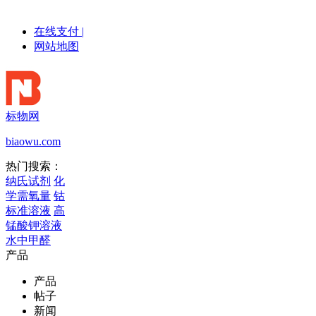
在线支付
|
网站地图
标物网
biaowu.com
热门搜索：
纳氏试剂
化
学需氧量
钴
标准溶液
高
锰酸钾溶液
水中甲醛
产品
产品
帖子
新闻