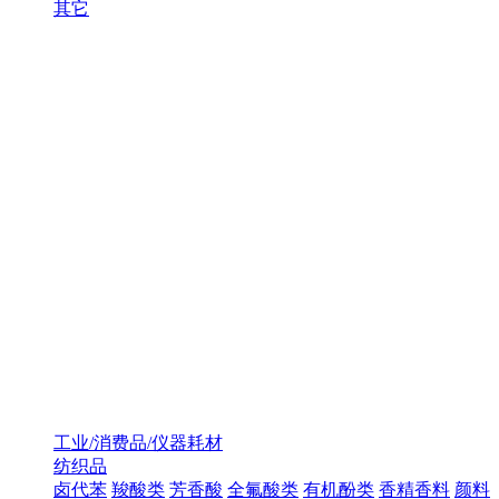
其它
工业/消费品/仪器耗材
纺织品
卤代苯
羧酸类
芳香酸
全氟酸类
有机酚类
香精香料
颜料