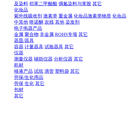
及染料
邻苯二甲酸酯
偶氮染料与苯胺
其它
化妆品
紫外线吸收剂
激素类
重金属
化妆品激素类物质
化妆品
中其他
喹诺酮
农残
其他
染发剂
电子电器产品
金属
聚合物
非金属
ROHS专项
其它
器皿/器具
容器
计量器具
试验器具
其它
仪器
测量仪器
辅助仪器
分析仪器
其它
耗材
移液产品
试纸
滴管
塑料袋
其它
劳保/生化用品
劳保
生化
其它
包材
其它