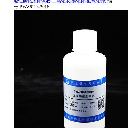
碱性碘化汞钾试液(二氯化汞-碘化钾-氢氧化钾)
编
号:BWZ8113-2016