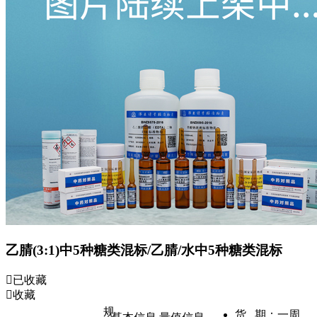
乙腈(3:1)中5种糖类混标/乙腈/水中5种糖类混标
已收藏
收藏
规
货 期：
一周