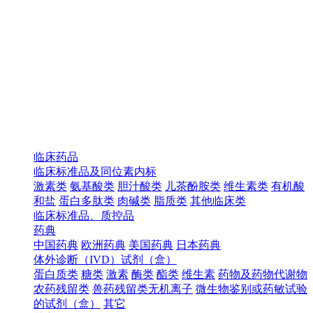
临床药品
临床标准品及同位素内标
激素类
氨基酸类
胆汁酸类
儿茶酚胺类
维生素类
有机酸
和盐
蛋白多肽类
肉碱类
脂质类
其他临床类
临床标准品、质控品
药典
中国药典
欧洲药典
美国药典
日本药典
体外诊断（IVD）试剂（盒）
蛋白质类
糖类
激素
酶类
酯类
维生素
药物及药物代谢物
农药残留类
兽药残留类无机离子
微生物鉴别或药敏试验
的试剂（盒）
其它