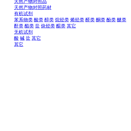
天然产物对照品
天然产物对照药材
有机试剂
苯系物类
酸类
醇类
烷烃类
烯烃类
醛类
酮类
酚类
醚类
酐类
酯类
盐
炔烃类
醌类
其它
无机试剂
酸
碱
盐
其它
其它