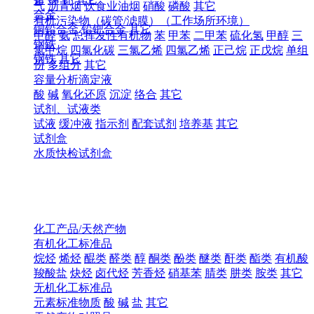
气
沥青烟
饮食业油烟
硝酸
磷酸
其它
合金
有机污染物（碳管/滤膜）（工作场所环境）
铜铅合金
铅钯合金
其它
甲醛
氨
总挥发性有机物
苯
甲苯
二甲苯
硫化氢
甲醇
三
钢铁
氯甲烷
四氯化碳
三氯乙烯
四氯乙烯
正己烷
正戊烷
单组
钢铁
其它
份
多组分
其它
容量分析滴定液
酸
碱
氧化还原
沉淀
络合
其它
试剂、试液类
试液
缓冲液
指示剂
配套试剂
培养基
其它
试剂盒
水质快检试剂盒
化工产品/天然产物
有机化工标准品
烷烃
烯烃
醌类
醛类
醇
酮类
酚类
醚类
酐类
酯类
有机酸
羧酸盐
炔烃
卤代烃
芳香烃
硝基苯
腈类
肼类
胺类
其它
无机化工标准品
元素标准物质
酸
碱
盐
其它