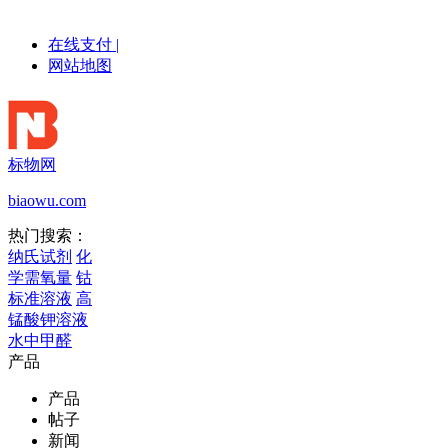
在线支付
|
网站地图
标物网
biaowu.com
热门搜索：
纳氏试剂
化
学需氧量
钴
标准溶液
高
锰酸钾溶液
水中甲醛
产品
产品
帖子
新闻