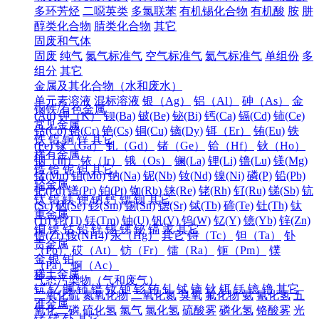
多环芳烃
二噁英类
多氯联苯
有机锡化合物
有机酸
胺
肼
醇类化合物
腈类化合物
其它
固废和气体
固废
纯气
氮气标准气
空气标准气
氦气标准气
单组份
多
组分
其它
金属及其化合物（水和废水）
单元素溶液
混标溶液
银（Ag）
铝（Al）
砷（As）
金
钢铁/有色金属
(Au)
钾（K）
钡(Ba)
铍(Be)
铋(Bi)
钙(Ca)
镉(Cd)
铈(Ce)
常见金属
钴(Co)
铬(Cr)
铯(Cs)
铜(Cu)
镝(Dy)
铒（Er）
铕(Eu)
铁
铁
铝
铜
锌
其它
(Fe)
镓（Ga）
钆（Gd）
锗（Ge）
铪（Hf）
钬（Ho）
稀有金属
铟（In）
铱（Ir）
锇（Os）
镧(La)
锂(Li)
镥(Lu)
镁(Mg)
锆
铪
铌
钽
其它
锰(Mn)
钼(Mo)
钠(Na)
铌(Nb)
钕(Nd)
镍(Ni)
磷(P)
铅(Pb)
轻金属
钯(Pd)
镨(Pr)
铂(Pt)
铷(Rb)
铼(Re)
铑(Rh)
钌(Ru)
锑(Sb)
钪
钛
铝
镁
钾
钠
钙
锶
钡
其它
(Sc)
硒(Se)
钐(Sm)
锡(Sn)
锶(Sr)
铽(Tb)
碲(Te)
钍(Th)
钛
重金属
(Ti)
铊(Tl)
铥(Tm)
铀(U)
钒(V)
钨(W)
钇(Y)
镱(Yb)
锌(Zn)
铜
镍
钴
铅
锌
锡
锑
铋
镉
汞
其它
锆(Zr)
铵(NH4)
汞（Hg）
其它
锝（Tc）
钽（Ta）
钋
贵金属
（Po）
砹（At）
钫（Fr）
镭（Ra）
钷（Pm）
镤
金
银
铂
（Pa）
锕（Ac）
稀土金属
气态污染物（气和废气）
钪
钇
镧
铈
镨
钕
钷
钐
铕
钆
铽
镝
钬
铒
铥
镱
镥
其它
二氧化硫
氮氧化物
二氧化氮
臭氧
氟化物
氨
氰化氢
五
准金属
氧化二磷
硫化氢
氯气
氯化氢
硫酸雾
磷化氢
铬酸雾
光
锗
锑
钋
其它