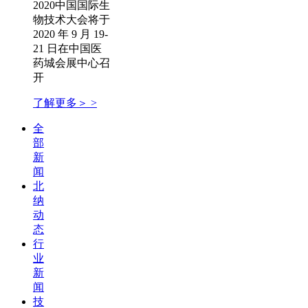
2020中国国际生
物技术大会将于
2020 年 9 月 19-
21 日在中国医
药城会展中心召
开
了解更多＞ >
全
部
新
闻
北
纳
动
态
行
业
新
闻
技