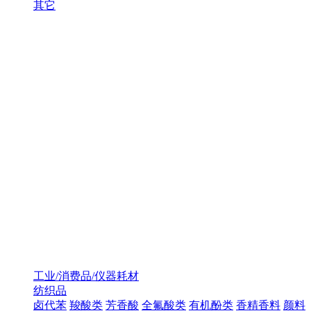
其它
工业/消费品/仪器耗材
纺织品
卤代苯
羧酸类
芳香酸
全氟酸类
有机酚类
香精香料
颜料