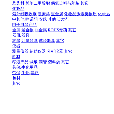
及染料
邻苯二甲酸酯
偶氮染料与苯胺
其它
化妆品
紫外线吸收剂
激素类
重金属
化妆品激素类物质
化妆品
中其他
喹诺酮
农残
其他
染发剂
电子电器产品
金属
聚合物
非金属
ROHS专项
其它
器皿/器具
容器
计量器具
试验器具
其它
仪器
测量仪器
辅助仪器
分析仪器
其它
耗材
移液产品
试纸
滴管
塑料袋
其它
劳保/生化用品
劳保
生化
其它
包材
其它