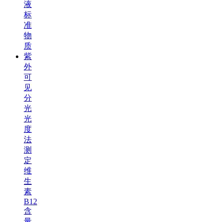
液
标
准
物
质
紫
外
可
见
分
光
光
度
法
测
定
维
生
素
B12
含
量