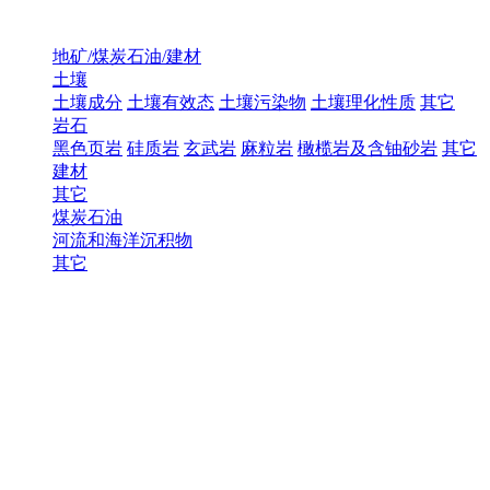
地矿/煤炭石油/建材
土壤
土壤成分
土壤有效态
土壤污染物
土壤理化性质
其它
岩石
黑色页岩
硅质岩
玄武岩
麻粒岩
橄榄岩及含铀砂岩
其它
建材
其它
煤炭石油
河流和海洋沉积物
其它