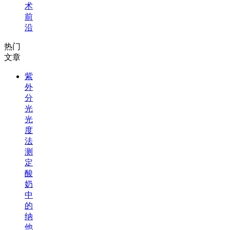
术
前
沿
热门
文章
紫
外
分
光
光
度
法
测
定
酸
奶
中
的
纳
他