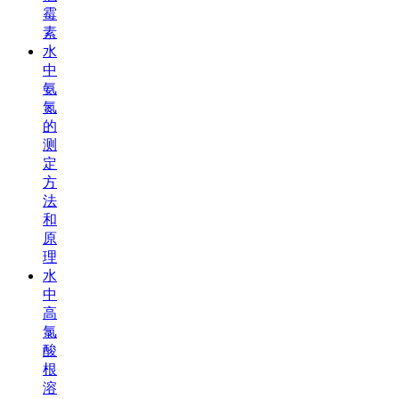
霉
素
水
中
氨
氮
的
测
定
方
法
和
原
理
水
中
高
氯
酸
根
溶