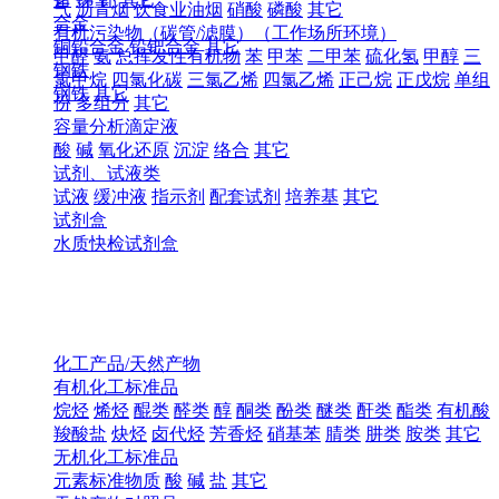
气
沥青烟
饮食业油烟
硝酸
磷酸
其它
合金
有机污染物（碳管/滤膜）（工作场所环境）
铜铅合金
铅钯合金
其它
甲醛
氨
总挥发性有机物
苯
甲苯
二甲苯
硫化氢
甲醇
三
钢铁
氯甲烷
四氯化碳
三氯乙烯
四氯乙烯
正己烷
正戊烷
单组
钢铁
其它
份
多组分
其它
容量分析滴定液
酸
碱
氧化还原
沉淀
络合
其它
试剂、试液类
试液
缓冲液
指示剂
配套试剂
培养基
其它
试剂盒
水质快检试剂盒
化工产品/天然产物
有机化工标准品
烷烃
烯烃
醌类
醛类
醇
酮类
酚类
醚类
酐类
酯类
有机酸
羧酸盐
炔烃
卤代烃
芳香烃
硝基苯
腈类
肼类
胺类
其它
无机化工标准品
元素标准物质
酸
碱
盐
其它