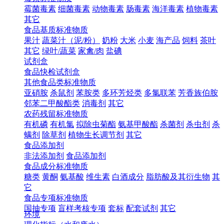
霉菌毒素
细菌毒素
动物毒素
肠毒素
海洋毒素
植物毒素
其它
食品基质标准物质
果汁
蔬菜汁（泥/粉）
奶粉
大米
小麦
海产品
饲料
茶叶
其它
绿叶/蔬菜
家禽/肉
盐碘
试剂盒
食品快检试剂盒
其他食品类标准物质
亚硝胺
杀鼠剂
苯胺类
多环芳烃类
多氯联苯
芳香族伯胺
邻苯二甲酸酯类
消毒剂
其它
农药残留标准物质
有机磷
有机氯
拟除虫菊酯
氨基甲酸酯
杀菌剂
杀虫剂
杀
螨剂
除草剂
植物生长调节剂
其它
食品添加剂
非法添加剂
食品添加剂
食品成分标准物质
糖类
黄酮
氨基酸
维生素
白酒成分
脂肪酸及其衍生物
其
它
食品专项标准物质
国抽专项
盲样考核专项
套标
配套试剂
其它
环境