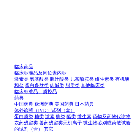
临床药品
临床标准品及同位素内标
激素类
氨基酸类
胆汁酸类
儿茶酚胺类
维生素类
有机酸
和盐
蛋白多肽类
肉碱类
脂质类
其他临床类
临床标准品、质控品
药典
中国药典
欧洲药典
美国药典
日本药典
体外诊断（IVD）试剂（盒）
蛋白质类
糖类
激素
酶类
酯类
维生素
药物及药物代谢物
农药残留类
兽药残留类无机离子
微生物鉴别或药敏试验
的试剂（盒）
其它