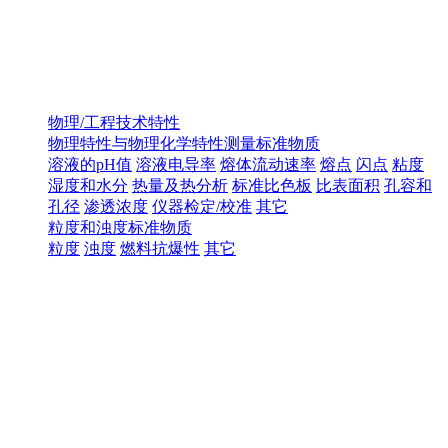
物理/工程技术特性
物理特性与物理化学特性测量标准物质
溶液的pH值
溶液电导率
熔体流动速率
熔点
闪点
粘度
湿度和水分
热量及热分析
标准比色板
比表面积
孔容和
孔径
渗透浓度
仪器检定/校准
其它
粒度和浊度标准物质
粒度
浊度
燃料抗爆性
其它