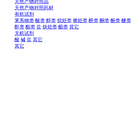
天然产物对照品
天然产物对照药材
有机试剂
苯系物类
酸类
醇类
烷烃类
烯烃类
醛类
酮类
酚类
醚类
酐类
酯类
盐
炔烃类
醌类
其它
无机试剂
酸
碱
盐
其它
其它