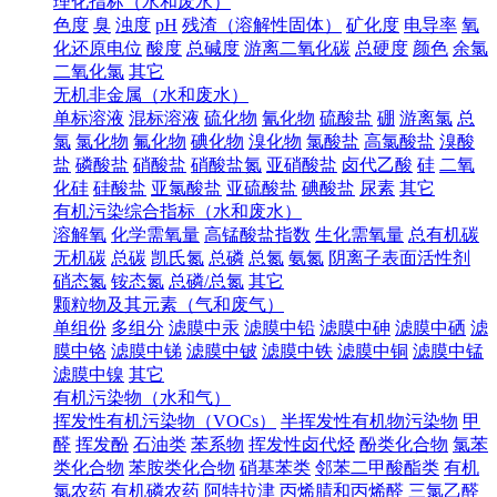
理化指标（水和废水）
色度
臭
浊度
pH
残渣（溶解性固体）
矿化度
电导率
氧
化还原电位
酸度
总碱度
游离二氧化碳
总硬度
颜色
余氯
二氧化氯
其它
无机非金属（水和废水）
单标溶液
混标溶液
硫化物
氰化物
硫酸盐
硼
游离氯
总
氯
氯化物
氟化物
碘化物
溴化物
氯酸盐
高氯酸盐
溴酸
盐
磷酸盐
硝酸盐
硝酸盐氮
亚硝酸盐
卤代乙酸
硅
二氧
化硅
硅酸盐
亚氯酸盐
亚硫酸盐
碘酸盐
尿素
其它
有机污染综合指标（水和废水）
溶解氧
化学需氧量
高锰酸盐指数
生化需氧量
总有机碳
无机碳
总碳
凯氏氮
总磷
总氮
氨氮
阴离子表面活性剂
硝态氮
铵态氮
总磷/总氮
其它
颗粒物及其元素（气和废气）
单组份
多组分
滤膜中汞
滤膜中铅
滤膜中砷
滤膜中硒
滤
膜中铬
滤膜中锑
滤膜中铍
滤膜中铁
滤膜中铜
滤膜中锰
滤膜中镍
其它
有机污染物（水和气）
挥发性有机污染物（VOCs）
半挥发性有机物污染物
甲
醛
挥发酚
石油类
苯系物
挥发性卤代烃
酚类化合物
氯苯
类化合物
苯胺类化合物
硝基苯类
邻苯二甲酸酯类
有机
氯农药
有机磷农药
阿特拉津
丙烯腈和丙烯醛
三氯乙醛