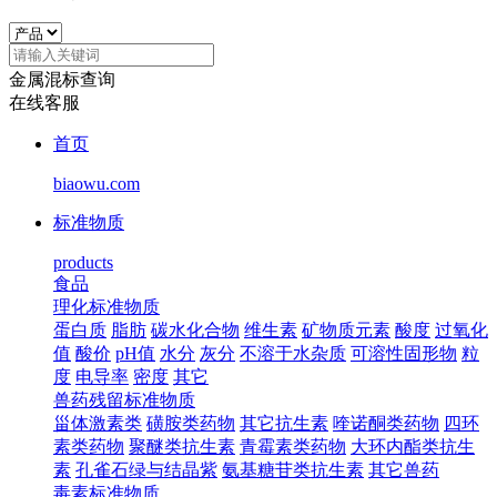
金属混标查询
在线客服
首页
biaowu.com
标准物质
products
食品
理化标准物质
蛋白质
脂肪
碳水化合物
维生素
矿物质元素
酸度
过氧化
值
酸价
pH值
水分
灰分
不溶于水杂质
可溶性固形物
粒
度
电导率
密度
其它
兽药残留标准物质
甾体激素类
磺胺类药物
其它抗生素
喹诺酮类药物
四环
素类药物
聚醚类抗生素
青霉素类药物
大环内酯类抗生
素
孔雀石绿与结晶紫
氨基糖苷类抗生素
其它兽药
毒素标准物质