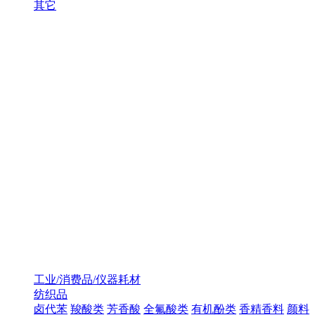
其它
工业/消费品/仪器耗材
纺织品
卤代苯
羧酸类
芳香酸
全氟酸类
有机酚类
香精香料
颜料