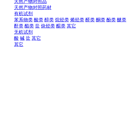
天然产物对照品
天然产物对照药材
有机试剂
苯系物类
酸类
醇类
烷烃类
烯烃类
醛类
酮类
酚类
醚类
酐类
酯类
盐
炔烃类
醌类
其它
无机试剂
酸
碱
盐
其它
其它