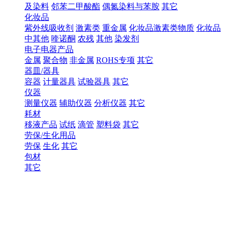
及染料
邻苯二甲酸酯
偶氮染料与苯胺
其它
化妆品
紫外线吸收剂
激素类
重金属
化妆品激素类物质
化妆品
中其他
喹诺酮
农残
其他
染发剂
电子电器产品
金属
聚合物
非金属
ROHS专项
其它
器皿/器具
容器
计量器具
试验器具
其它
仪器
测量仪器
辅助仪器
分析仪器
其它
耗材
移液产品
试纸
滴管
塑料袋
其它
劳保/生化用品
劳保
生化
其它
包材
其它