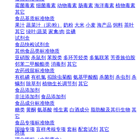
霉菌毒素
细菌毒素
动物毒素
肠毒素
海洋毒素
植物毒素
其它
食品基质标准物质
果汁
蔬菜汁（泥/粉）
奶粉
大米
小麦
海产品
饲料
茶叶
其它
绿叶/蔬菜
家禽/肉
盐碘
试剂盒
食品快检试剂盒
其他食品类标准物质
亚硝胺
杀鼠剂
苯胺类
多环芳烃类
多氯联苯
芳香族伯胺
邻苯二甲酸酯类
消毒剂
其它
农药残留标准物质
有机磷
有机氯
拟除虫菊酯
氨基甲酸酯
杀菌剂
杀虫剂
杀
螨剂
除草剂
植物生长调节剂
其它
食品添加剂
非法添加剂
食品添加剂
食品成分标准物质
糖类
黄酮
氨基酸
维生素
白酒成分
脂肪酸及其衍生物
其
它
食品专项标准物质
国抽专项
盲样考核专项
套标
配套试剂
其它
环境