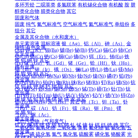
多环芳烃
二噁英类
多氯联苯
有机锡化合物
有机酸
胺
肼
醇类化合物
腈类化合物
其它
固废和气体
固废
纯气
氮气标准气
空气标准气
氦气标准气
单组份
多
组分
其它
金属及其化合物（水和废水）
单元素溶液
混标溶液
银（Ag）
铝（Al）
砷（As）
金
钢铁/有色金属
(Au)
钾（K）
钡(Ba)
铍(Be)
铋(Bi)
钙(Ca)
镉(Cd)
铈(Ce)
常见金属
钴(Co)
铬(Cr)
铯(Cs)
铜(Cu)
镝(Dy)
铒（Er）
铕(Eu)
铁
铁
铝
铜
锌
其它
(Fe)
镓（Ga）
钆（Gd）
锗（Ge）
铪（Hf）
钬（Ho）
稀有金属
铟（In）
铱（Ir）
锇（Os）
镧(La)
锂(Li)
镥(Lu)
镁(Mg)
锆
铪
铌
钽
其它
锰(Mn)
钼(Mo)
钠(Na)
铌(Nb)
钕(Nd)
镍(Ni)
磷(P)
铅(Pb)
轻金属
钯(Pd)
镨(Pr)
铂(Pt)
铷(Rb)
铼(Re)
铑(Rh)
钌(Ru)
锑(Sb)
钪
钛
铝
镁
钾
钠
钙
锶
钡
其它
(Sc)
硒(Se)
钐(Sm)
锡(Sn)
锶(Sr)
铽(Tb)
碲(Te)
钍(Th)
钛
重金属
(Ti)
铊(Tl)
铥(Tm)
铀(U)
钒(V)
钨(W)
钇(Y)
镱(Yb)
锌(Zn)
铜
镍
钴
铅
锌
锡
锑
铋
镉
汞
其它
锆(Zr)
铵(NH4)
汞（Hg）
其它
锝（Tc）
钽（Ta）
钋
贵金属
（Po）
砹（At）
钫（Fr）
镭（Ra）
钷（Pm）
镤
金
银
铂
（Pa）
锕（Ac）
稀土金属
气态污染物（气和废气）
钪
钇
镧
铈
镨
钕
钷
钐
铕
钆
铽
镝
钬
铒
铥
镱
镥
其它
二氧化硫
氮氧化物
二氧化氮
臭氧
氟化物
氨
氰化氢
五
准金属
氧化二磷
硫化氢
氯气
氯化氢
硫酸雾
磷化氢
铬酸雾
光
锗
锑
钋
其它