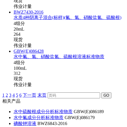
现货
伟业计量
BWZ7430-2016
水质4种阴离子混合(标样)(氟、氯、硝酸盐氮、硫酸根)
4组分
20mL
264
现货
伟业计量
GBW(E)086428
水中氟、氯、硝酸盐氮、硫酸根溶液标准物质
4组分
100mL
312
现货
伟业计量
1
2
3
4
5
6
下一页
末页
GO
相关产品
水中硫酸根成分分析标准物质
GBW(E)086189
水中氟成分分析标准物质
GBW(E)086179
碘酸钾溶液
BWZ6843-2016