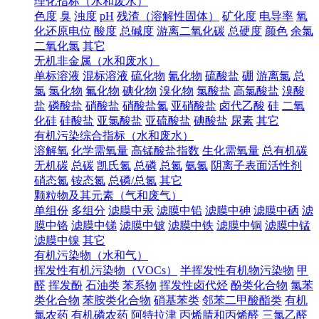
理化指标（水和废水）
色度
臭
浊度
pH
残渣（溶解性固体）
矿化度
电导率
氧
化还原电位
酸度
总碱度
游离二氧化碳
总硬度
颜色
余氯
二氧化氯
其它
无机非金属（水和废水）
单标溶液
混标溶液
硫化物
氰化物
硫酸盐
硼
游离氯
总
氯
氯化物
氟化物
碘化物
溴化物
氯酸盐
高氯酸盐
溴酸
盐
磷酸盐
硝酸盐
硝酸盐氮
亚硝酸盐
卤代乙酸
硅
二氧
化硅
硅酸盐
亚氯酸盐
亚硫酸盐
碘酸盐
尿素
其它
有机污染综合指标（水和废水）
溶解氧
化学需氧量
高锰酸盐指数
生化需氧量
总有机碳
无机碳
总碳
凯氏氮
总磷
总氮
氨氮
阴离子表面活性剂
硝态氮
铵态氮
总磷/总氮
其它
颗粒物及其元素（气和废气）
单组份
多组分
滤膜中汞
滤膜中铅
滤膜中砷
滤膜中硒
滤
膜中铬
滤膜中锑
滤膜中铍
滤膜中铁
滤膜中铜
滤膜中锰
滤膜中镍
其它
有机污染物（水和气）
挥发性有机污染物（VOCs）
半挥发性有机物污染物
甲
醛
挥发酚
石油类
苯系物
挥发性卤代烃
酚类化合物
氯苯
类化合物
苯胺类化合物
硝基苯类
邻苯二甲酸酯类
有机
氯农药
有机磷农药
阿特拉津
丙烯腈和丙烯醛
三氯乙醛