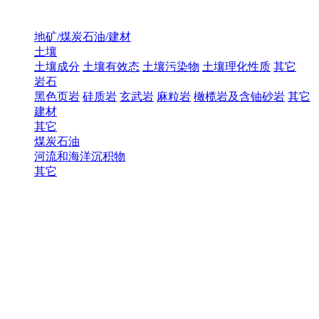
地矿/煤炭石油/建材
土壤
土壤成分
土壤有效态
土壤污染物
土壤理化性质
其它
岩石
黑色页岩
硅质岩
玄武岩
麻粒岩
橄榄岩及含铀砂岩
其它
建材
其它
煤炭石油
河流和海洋沉积物
其它