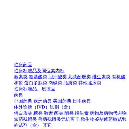
临床药品
临床标准品及同位素内标
激素类
氨基酸类
胆汁酸类
儿茶酚胺类
维生素类
有机酸
和盐
蛋白多肽类
肉碱类
脂质类
其他临床类
临床标准品、质控品
药典
中国药典
欧洲药典
美国药典
日本药典
体外诊断（IVD）试剂（盒）
蛋白质类
糖类
激素
酶类
酯类
维生素
药物及药物代谢物
农药残留类
兽药残留类无机离子
微生物鉴别或药敏试验
的试剂（盒）
其它