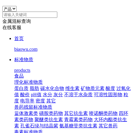
金属混标查询
在线客服
首页
biaowu.com
标准物质
products
食品
理化标准物质
蛋白质
脂肪
碳水化合物
维生素
矿物质元素
酸度
过氧化
值
酸价
pH值
水分
灰分
不溶于水杂质
可溶性固形物
粒
度
电导率
密度
其它
兽药残留标准物质
甾体激素类
磺胺类药物
其它抗生素
喹诺酮类药物
四环
素类药物
聚醚类抗生素
青霉素类药物
大环内酯类抗生
素
孔雀石绿与结晶紫
氨基糖苷类抗生素
其它兽药
毒素标准物质