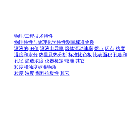
物理/工程技术特性
物理特性与物理化学特性测量标准物质
溶液的pH值
溶液电导率
熔体流动速率
熔点
闪点
粘度
湿度和水分
热量及热分析
标准比色板
比表面积
孔容和
孔径
渗透浓度
仪器检定/校准
其它
粒度和浊度标准物质
粒度
浊度
燃料抗爆性
其它