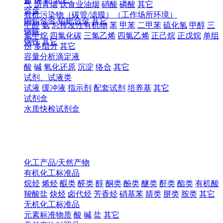
气
沥青烟
饮食业油烟
硝酸
磷酸
其它
合金
有机污染物（碳管/滤膜）（工作场所环境）
铜铅合金
铅钯合金
其它
甲醛
氨
总挥发性有机物
苯
甲苯
二甲苯
硫化氢
甲醇
三
钢铁
氯甲烷
四氯化碳
三氯乙烯
四氯乙烯
正己烷
正戊烷
单组
钢铁
其它
份
多组分
其它
容量分析滴定液
酸
碱
氧化还原
沉淀
络合
其它
试剂、试液类
试液
缓冲液
指示剂
配套试剂
培养基
其它
试剂盒
水质快检试剂盒
化工产品/天然产物
有机化工标准品
烷烃
烯烃
醌类
醛类
醇
酮类
酚类
醚类
酐类
酯类
有机酸
羧酸盐
炔烃
卤代烃
芳香烃
硝基苯
腈类
肼类
胺类
其它
无机化工标准品
元素标准物质
酸
碱
盐
其它