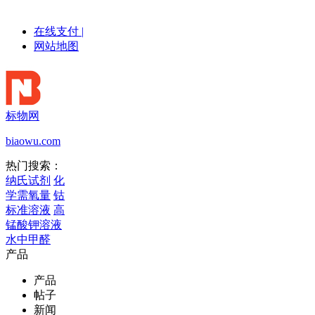
在线支付
|
网站地图
标物网
biaowu.com
热门搜索：
纳氏试剂
化
学需氧量
钴
标准溶液
高
锰酸钾溶液
水中甲醛
产品
产品
帖子
新闻