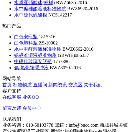
水质亚硝酸盐(标样)
BWZ6685-2016
水中偏硅酸溶液标准物质
BWZ6920-2016
水中硫代硫酸根
NCS142217
热门产品
白色安瓿瓶
1815316
白色塑料瓶
ZS-10002
水中甲醛溶液标准物质
BWZ6662-2016
铅标准溶液标准物质
GBW(E)086337
中硼硅玻璃安瓿瓶
1757886
氨-氯化铵缓冲液
BWZ8050-2016
网站导航
首页
标准物质
直播间
新闻资讯
交流区
关于我们
客户支持
在线客服
业务QQ
留言反馈
会员中心
联系我们
业务咨询：010-58103778
邮箱：info@bncc.com
商城县城关镇
产业集聚区轻工业园区
商城北纳创联生物科技有限公司