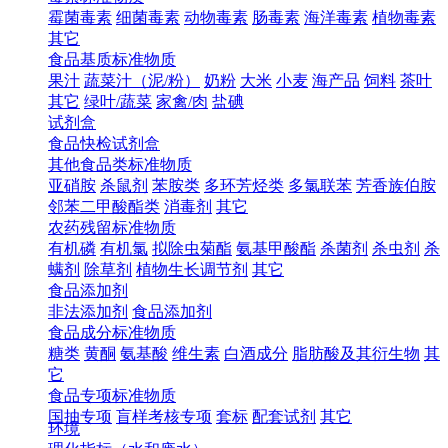
霉菌毒素
细菌毒素
动物毒素
肠毒素
海洋毒素
植物毒素
其它
食品基质标准物质
果汁
蔬菜汁（泥/粉）
奶粉
大米
小麦
海产品
饲料
茶叶
其它
绿叶/蔬菜
家禽/肉
盐碘
试剂盒
食品快检试剂盒
其他食品类标准物质
亚硝胺
杀鼠剂
苯胺类
多环芳烃类
多氯联苯
芳香族伯胺
邻苯二甲酸酯类
消毒剂
其它
农药残留标准物质
有机磷
有机氯
拟除虫菊酯
氨基甲酸酯
杀菌剂
杀虫剂
杀
螨剂
除草剂
植物生长调节剂
其它
食品添加剂
非法添加剂
食品添加剂
食品成分标准物质
糖类
黄酮
氨基酸
维生素
白酒成分
脂肪酸及其衍生物
其
它
食品专项标准物质
国抽专项
盲样考核专项
套标
配套试剂
其它
环境