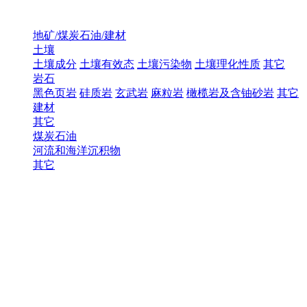
地矿/煤炭石油/建材
土壤
土壤成分
土壤有效态
土壤污染物
土壤理化性质
其它
岩石
黑色页岩
硅质岩
玄武岩
麻粒岩
橄榄岩及含铀砂岩
其它
建材
其它
煤炭石油
河流和海洋沉积物
其它