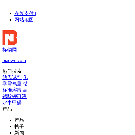
在线支付
|
网站地图
标物网
biaowu.com
热门搜索：
纳氏试剂
化
学需氧量
钴
标准溶液
高
锰酸钾溶液
水中甲醛
产品
产品
帖子
新闻