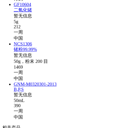
GF10604
二氧化锗
暂无信息
5g
212
一周
中国
NCS1306
锗粉99.99%
暂无信息
50g，粉末 200 目
1469
一周
中国
GNM-M0320301-2013
B,P,S
暂无信息
50mL
390
一周
中国
相关产品