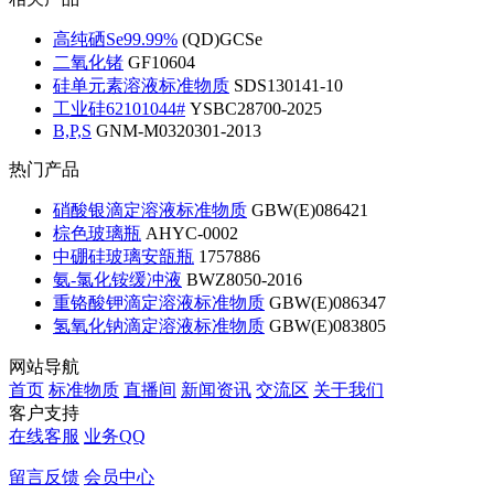
高纯硒Se99.99%
(QD)GCSe
二氧化锗
GF10604
硅单元素溶液标准物质
SDS130141-10
工业硅62101044#
YSBC28700-2025
B,P,S
GNM-M0320301-2013
热门产品
硝酸银滴定溶液标准物质
GBW(E)086421
棕色玻璃瓶
AHYC-0002
中硼硅玻璃安瓿瓶
1757886
氨-氯化铵缓冲液
BWZ8050-2016
重铬酸钾滴定溶液标准物质
GBW(E)086347
氢氧化钠滴定溶液标准物质
GBW(E)083805
网站导航
首页
标准物质
直播间
新闻资讯
交流区
关于我们
客户支持
在线客服
业务QQ
留言反馈
会员中心