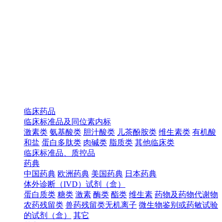
临床药品
临床标准品及同位素内标
激素类
氨基酸类
胆汁酸类
儿茶酚胺类
维生素类
有机酸
和盐
蛋白多肽类
肉碱类
脂质类
其他临床类
临床标准品、质控品
药典
中国药典
欧洲药典
美国药典
日本药典
体外诊断（IVD）试剂（盒）
蛋白质类
糖类
激素
酶类
酯类
维生素
药物及药物代谢物
农药残留类
兽药残留类无机离子
微生物鉴别或药敏试验
的试剂（盒）
其它