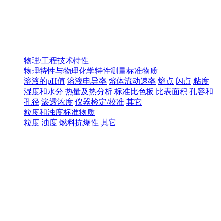
物理/工程技术特性
物理特性与物理化学特性测量标准物质
溶液的pH值
溶液电导率
熔体流动速率
熔点
闪点
粘度
湿度和水分
热量及热分析
标准比色板
比表面积
孔容和
孔径
渗透浓度
仪器检定/校准
其它
粒度和浊度标准物质
粒度
浊度
燃料抗爆性
其它