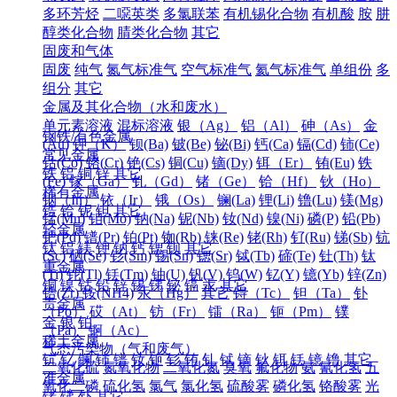
多环芳烃
二噁英类
多氯联苯
有机锡化合物
有机酸
胺
肼
醇类化合物
腈类化合物
其它
固废和气体
固废
纯气
氮气标准气
空气标准气
氦气标准气
单组份
多
组分
其它
金属及其化合物（水和废水）
单元素溶液
混标溶液
银（Ag）
铝（Al）
砷（As）
金
钢铁/有色金属
(Au)
钾（K）
钡(Ba)
铍(Be)
铋(Bi)
钙(Ca)
镉(Cd)
铈(Ce)
常见金属
钴(Co)
铬(Cr)
铯(Cs)
铜(Cu)
镝(Dy)
铒（Er）
铕(Eu)
铁
铁
铝
铜
锌
其它
(Fe)
镓（Ga）
钆（Gd）
锗（Ge）
铪（Hf）
钬（Ho）
稀有金属
铟（In）
铱（Ir）
锇（Os）
镧(La)
锂(Li)
镥(Lu)
镁(Mg)
锆
铪
铌
钽
其它
锰(Mn)
钼(Mo)
钠(Na)
铌(Nb)
钕(Nd)
镍(Ni)
磷(P)
铅(Pb)
轻金属
钯(Pd)
镨(Pr)
铂(Pt)
铷(Rb)
铼(Re)
铑(Rh)
钌(Ru)
锑(Sb)
钪
钛
铝
镁
钾
钠
钙
锶
钡
其它
(Sc)
硒(Se)
钐(Sm)
锡(Sn)
锶(Sr)
铽(Tb)
碲(Te)
钍(Th)
钛
重金属
(Ti)
铊(Tl)
铥(Tm)
铀(U)
钒(V)
钨(W)
钇(Y)
镱(Yb)
锌(Zn)
铜
镍
钴
铅
锌
锡
锑
铋
镉
汞
其它
锆(Zr)
铵(NH4)
汞（Hg）
其它
锝（Tc）
钽（Ta）
钋
贵金属
（Po）
砹（At）
钫（Fr）
镭（Ra）
钷（Pm）
镤
金
银
铂
（Pa）
锕（Ac）
稀土金属
气态污染物（气和废气）
钪
钇
镧
铈
镨
钕
钷
钐
铕
钆
铽
镝
钬
铒
铥
镱
镥
其它
二氧化硫
氮氧化物
二氧化氮
臭氧
氟化物
氨
氰化氢
五
准金属
氧化二磷
硫化氢
氯气
氯化氢
硫酸雾
磷化氢
铬酸雾
光
锗
锑
钋
其它