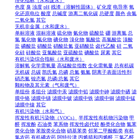
理化指标（水和废水）
色度
臭
浊度
pH
残渣（溶解性固体）
矿化度
电导率
氧
化还原电位
酸度
总碱度
游离二氧化碳
总硬度
颜色
余氯
二氧化氯
其它
无机非金属（水和废水）
单标溶液
混标溶液
硫化物
氰化物
硫酸盐
硼
游离氯
总
氯
氯化物
氟化物
碘化物
溴化物
氯酸盐
高氯酸盐
溴酸
盐
磷酸盐
硝酸盐
硝酸盐氮
亚硝酸盐
卤代乙酸
硅
二氧
化硅
硅酸盐
亚氯酸盐
亚硫酸盐
碘酸盐
尿素
其它
有机污染综合指标（水和废水）
溶解氧
化学需氧量
高锰酸盐指数
生化需氧量
总有机碳
无机碳
总碳
凯氏氮
总磷
总氮
氨氮
阴离子表面活性剂
硝态氮
铵态氮
总磷/总氮
其它
颗粒物及其元素（气和废气）
单组份
多组分
滤膜中汞
滤膜中铅
滤膜中砷
滤膜中硒
滤
膜中铬
滤膜中锑
滤膜中铍
滤膜中铁
滤膜中铜
滤膜中锰
滤膜中镍
其它
有机污染物（水和气）
挥发性有机污染物（VOCs）
半挥发性有机物污染物
甲
醛
挥发酚
石油类
苯系物
挥发性卤代烃
酚类化合物
氯苯
类化合物
苯胺类化合物
硝基苯类
邻苯二甲酸酯类
有机
氯农药
有机磷农药
阿特拉津
丙烯腈和丙烯醛
三氯乙醛