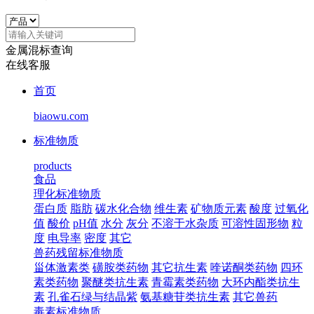
金属混标查询
在线客服
首页
biaowu.com
标准物质
products
食品
理化标准物质
蛋白质
脂肪
碳水化合物
维生素
矿物质元素
酸度
过氧化
值
酸价
pH值
水分
灰分
不溶于水杂质
可溶性固形物
粒
度
电导率
密度
其它
兽药残留标准物质
甾体激素类
磺胺类药物
其它抗生素
喹诺酮类药物
四环
素类药物
聚醚类抗生素
青霉素类药物
大环内酯类抗生
素
孔雀石绿与结晶紫
氨基糖苷类抗生素
其它兽药
毒素标准物质