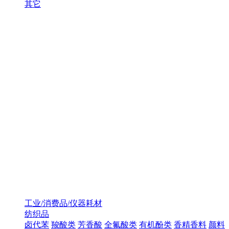
其它
工业/消费品/仪器耗材
纺织品
卤代苯
羧酸类
芳香酸
全氟酸类
有机酚类
香精香料
颜料