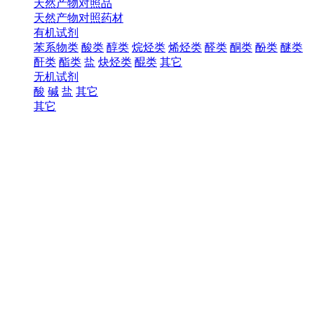
天然产物对照品
天然产物对照药材
有机试剂
苯系物类
酸类
醇类
烷烃类
烯烃类
醛类
酮类
酚类
醚类
酐类
酯类
盐
炔烃类
醌类
其它
无机试剂
酸
碱
盐
其它
其它