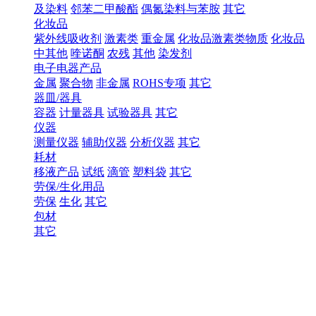
及染料
邻苯二甲酸酯
偶氮染料与苯胺
其它
化妆品
紫外线吸收剂
激素类
重金属
化妆品激素类物质
化妆品
中其他
喹诺酮
农残
其他
染发剂
电子电器产品
金属
聚合物
非金属
ROHS专项
其它
器皿/器具
容器
计量器具
试验器具
其它
仪器
测量仪器
辅助仪器
分析仪器
其它
耗材
移液产品
试纸
滴管
塑料袋
其它
劳保/生化用品
劳保
生化
其它
包材
其它