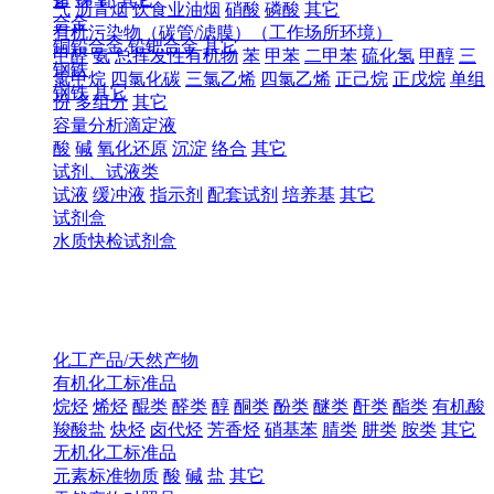
气
沥青烟
饮食业油烟
硝酸
磷酸
其它
合金
有机污染物（碳管/滤膜）（工作场所环境）
铜铅合金
铅钯合金
其它
甲醛
氨
总挥发性有机物
苯
甲苯
二甲苯
硫化氢
甲醇
三
钢铁
氯甲烷
四氯化碳
三氯乙烯
四氯乙烯
正己烷
正戊烷
单组
钢铁
其它
份
多组分
其它
容量分析滴定液
酸
碱
氧化还原
沉淀
络合
其它
试剂、试液类
试液
缓冲液
指示剂
配套试剂
培养基
其它
试剂盒
水质快检试剂盒
化工产品/天然产物
有机化工标准品
烷烃
烯烃
醌类
醛类
醇
酮类
酚类
醚类
酐类
酯类
有机酸
羧酸盐
炔烃
卤代烃
芳香烃
硝基苯
腈类
肼类
胺类
其它
无机化工标准品
元素标准物质
酸
碱
盐
其它