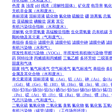
理化指标（水和废水）
色度
臭
浊度
pH
残渣（溶解性固体）
矿化度
电导率
氧化
无机非金属（水和废水）
单标溶液
混标溶液
硫化物
氰化物
硫酸盐
硼
游离氯
总氯
盐
亚硫酸盐
碘酸盐
尿素
其它
有机污染综合指标（水和废水）
溶解氧
化学需氧量
高锰酸盐指数
生化需氧量
总有机碳
颗粒物及其元素（气和废气）
单组份
多组分
滤膜中汞
滤膜中铅
滤膜中砷
滤膜中硒
滤
有机污染物（水和气）
挥发性有机污染物（VOCs）
半挥发性有机物污染物
甲
药
阿特拉津
丙烯腈和丙烯醛
三氯乙醛
多环芳烃
二噁英
固废和气体
固废
纯气
氮气标准气
空气标准气
氦气标准气
单组份
多
金属及其化合物（水和废水）
单元素溶液
混标溶液
银（Ag）
铝（Al）
砷（As）
金(Au
（Gd）
锗（Ge）
铪（Hf）
钬（Ho）
铟（In）
铱（Ir）
(Rh)
钌(Ru)
锑(Sb)
钪(Sc)
硒(Se)
钐(Sm)
锡(Sn)
锶(Sr)
铽(Tb
（Po）
砹（At）
钫（Fr）
镭（Ra）
钷（Pm）
镤（Pa）
气态污染物（气和废气）
二氧化硫
氮氧化物
二氧化氮
臭氧
氟化物
氨
氰化氢
五氧
有机污染物（碳管/滤膜）（工作场所环境）