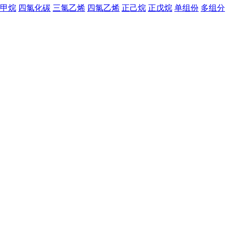
甲烷
四氯化碳
三氯乙烯
四氯乙烯
正己烷
正戊烷
单组份
多组分