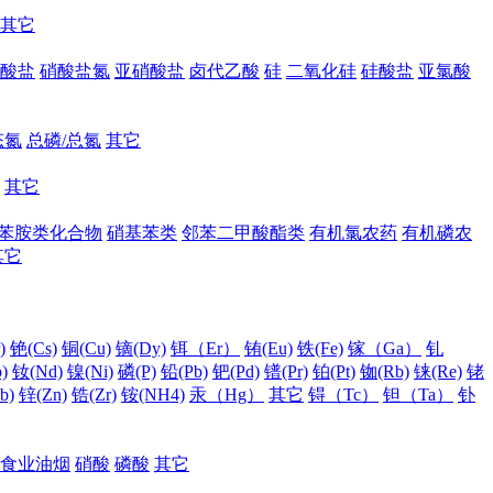
其它
酸盐
硝酸盐氮
亚硝酸盐
卤代乙酸
硅
二氧化硅
硅酸盐
亚氯酸
态氮
总磷/总氮
其它
其它
苯胺类化合物
硝基苯类
邻苯二甲酸酯类
有机氯农药
有机磷农
其它
)
铯(Cs)
铜(Cu)
镝(Dy)
铒（Er）
铕(Eu)
铁(Fe)
镓（Ga）
钆
)
钕(Nd)
镍(Ni)
磷(P)
铅(Pb)
钯(Pd)
镨(Pr)
铂(Pt)
铷(Rb)
铼(Re)
铑
b)
锌(Zn)
锆(Zr)
铵(NH4)
汞（Hg）
其它
锝（Tc）
钽（Ta）
钋
食业油烟
硝酸
磷酸
其它