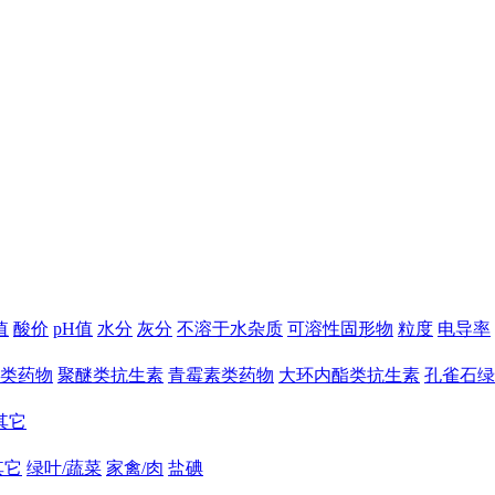
值
酸价
pH值
水分
灰分
不溶于水杂质
可溶性固形物
粒度
电导率
类药物
聚醚类抗生素
青霉素类药物
大环内酯类抗生素
孔雀石绿
其它
其它
绿叶/蔬菜
家禽/肉
盐碘