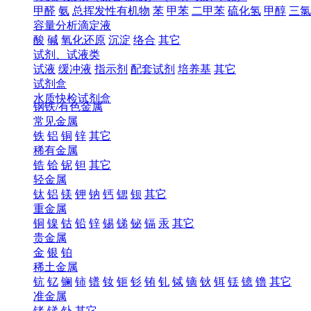
甲醛
氨
总挥发性有机物
苯
甲苯
二甲苯
硫化氢
甲醇
三氯
容量分析滴定液
酸
碱
氧化还原
沉淀
络合
其它
试剂、试液类
试液
缓冲液
指示剂
配套试剂
培养基
其它
试剂盒
水质快检试剂盒
钢铁/有色金属
常见金属
铁
铝
铜
锌
其它
稀有金属
锆
铪
铌
钽
其它
轻金属
钛
铝
镁
钾
钠
钙
锶
钡
其它
重金属
铜
镍
钴
铅
锌
锡
锑
铋
镉
汞
其它
贵金属
金
银
铂
稀土金属
钪
钇
镧
铈
镨
钕
钷
钐
铕
钆
铽
镝
钬
铒
铥
镱
镥
其它
准金属
锗
锑
钋
其它