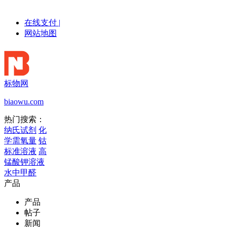
在线支付
|
网站地图
标物网
biaowu.com
热门搜索：
纳氏试剂
化
学需氧量
钴
标准溶液
高
锰酸钾溶液
水中甲醛
产品
产品
帖子
新闻