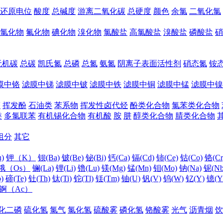
还原电位
酸度
总碱度
游离二氧化碳
总硬度
颜色
余氯
二氧化氯
氯化物
氟化物
碘化物
溴化物
氯酸盐
高氯酸盐
溴酸盐
磷酸盐
硝
无机碳
总碳
凯氏氮
总磷
总氮
氨氮
阴离子表面活性剂
硝态氮
铵
膜中铬
滤膜中锑
滤膜中铍
滤膜中铁
滤膜中铜
滤膜中锰
滤膜中镍
醛
挥发酚
石油类
苯系物
挥发性卤代烃
酚类化合物
氯苯类化合物
类
多氯联苯
有机锡化合物
有机酸
胺
肼
醇类化合物
腈类化合物
组分
其它
)
钾（K）
钡(Ba)
铍(Be)
铋(Bi)
钙(Ca)
镉(Cd)
铈(Ce)
钴(Co)
铬(Cr
锇（Os）
镧(La)
锂(Li)
镥(Lu)
镁(Mg)
锰(Mn)
钼(Mo)
钠(Na)
铌(Nb
)
碲(Te)
钍(Th)
钛(Ti)
铊(Tl)
铥(Tm)
铀(U)
钒(V)
钨(W)
钇(Y)
镱(Y
锕（Ac）
化二磷
硫化氢
氯气
氯化氢
硫酸雾
磷化氢
铬酸雾
光气
沥青烟
饮