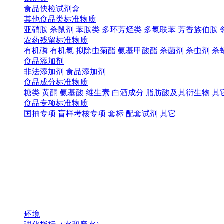
食品快检试剂盒
其他食品类标准物质
亚硝胺
杀鼠剂
苯胺类
多环芳烃类
多氯联苯
芳香族伯胺
农药残留标准物质
有机磷
有机氯
拟除虫菊酯
氨基甲酸酯
杀菌剂
杀虫剂
杀
食品添加剂
非法添加剂
食品添加剂
食品成分标准物质
糖类
黄酮
氨基酸
维生素
白酒成分
脂肪酸及其衍生物
其
食品专项标准物质
国抽专项
盲样考核专项
套标
配套试剂
其它
环境