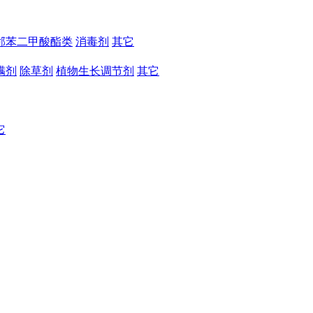
邻苯二甲酸酯类
消毒剂
其它
螨剂
除草剂
植物生长调节剂
其它
它