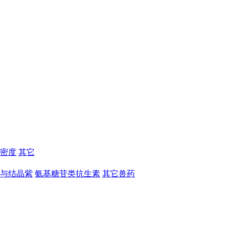
密度
其它
与结晶紫
氨基糖苷类抗生素
其它兽药