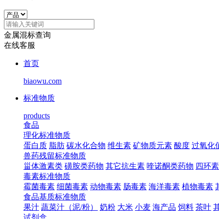
金属混标查询
在线客服
首页
biaowu.com
标准物质
products
食品
理化标准物质
蛋白质
脂肪
碳水化合物
维生素
矿物质元素
酸度
过氧化
兽药残留标准物质
甾体激素类
磺胺类药物
其它抗生素
喹诺酮类药物
四环素
毒素标准物质
霉菌毒素
细菌毒素
动物毒素
肠毒素
海洋毒素
植物毒素
食品基质标准物质
果汁
蔬菜汁（泥/粉）
奶粉
大米
小麦
海产品
饲料
茶叶
试剂盒