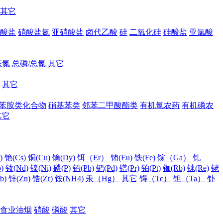
其它
酸盐
硝酸盐氮
亚硝酸盐
卤代乙酸
硅
二氧化硅
硅酸盐
亚氯酸
态氮
总磷/总氮
其它
其它
苯胺类化合物
硝基苯类
邻苯二甲酸酯类
有机氯农药
有机磷农
其它
)
铯(Cs)
铜(Cu)
镝(Dy)
铒（Er）
铕(Eu)
铁(Fe)
镓（Ga）
钆
)
钕(Nd)
镍(Ni)
磷(P)
铅(Pb)
钯(Pd)
镨(Pr)
铂(Pt)
铷(Rb)
铼(Re)
铑
b)
锌(Zn)
锆(Zr)
铵(NH4)
汞（Hg）
其它
锝（Tc）
钽（Ta）
钋
食业油烟
硝酸
磷酸
其它