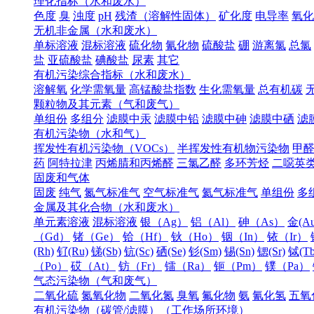
理化指标（水和废水）
色度
臭
浊度
pH
残渣（溶解性固体）
矿化度
电导率
氧化
无机非金属（水和废水）
单标溶液
混标溶液
硫化物
氰化物
硫酸盐
硼
游离氯
总氯
盐
亚硫酸盐
碘酸盐
尿素
其它
有机污染综合指标（水和废水）
溶解氧
化学需氧量
高锰酸盐指数
生化需氧量
总有机碳
颗粒物及其元素（气和废气）
单组份
多组分
滤膜中汞
滤膜中铅
滤膜中砷
滤膜中硒
滤
有机污染物（水和气）
挥发性有机污染物（VOCs）
半挥发性有机物污染物
甲
药
阿特拉津
丙烯腈和丙烯醛
三氯乙醛
多环芳烃
二噁英
固废和气体
固废
纯气
氮气标准气
空气标准气
氦气标准气
单组份
多
金属及其化合物（水和废水）
单元素溶液
混标溶液
银（Ag）
铝（Al）
砷（As）
金(Au
（Gd）
锗（Ge）
铪（Hf）
钬（Ho）
铟（In）
铱（Ir）
(Rh)
钌(Ru)
锑(Sb)
钪(Sc)
硒(Se)
钐(Sm)
锡(Sn)
锶(Sr)
铽(Tb
（Po）
砹（At）
钫（Fr）
镭（Ra）
钷（Pm）
镤（Pa）
气态污染物（气和废气）
二氧化硫
氮氧化物
二氧化氮
臭氧
氟化物
氨
氰化氢
五氧
有机污染物（碳管/滤膜）（工作场所环境）