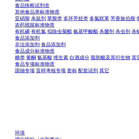
食品快检试剂盒
其他食品类标准物质
亚硝胺
杀鼠剂
苯胺类
多环芳烃类
多氯联苯
芳香族伯胺
农药残留标准物质
有机磷
有机氯
拟除虫菊酯
氨基甲酸酯
杀菌剂
杀虫剂
杀
食品添加剂
非法添加剂
食品添加剂
食品成分标准物质
糖类
黄酮
氨基酸
维生素
白酒成分
脂肪酸及其衍生物
其
食品专项标准物质
国抽专项
盲样考核专项
套标
配套试剂
其它
环境