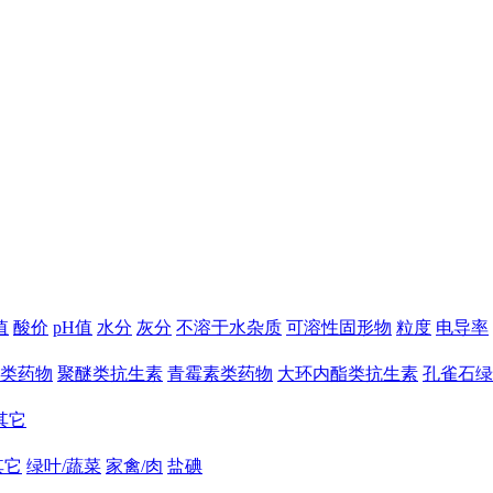
值
酸价
pH值
水分
灰分
不溶于水杂质
可溶性固形物
粒度
电导率
类药物
聚醚类抗生素
青霉素类药物
大环内酯类抗生素
孔雀石绿
其它
其它
绿叶/蔬菜
家禽/肉
盐碘