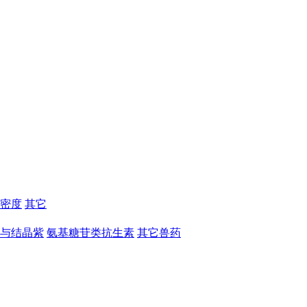
密度
其它
与结晶紫
氨基糖苷类抗生素
其它兽药