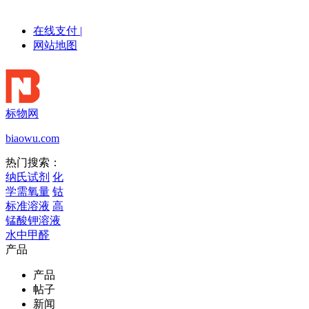
在线支付
|
网站地图
标物网
biaowu.com
热门搜索：
纳氏试剂
化
学需氧量
钴
标准溶液
高
锰酸钾溶液
水中甲醛
产品
产品
帖子
新闻