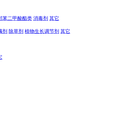
邻苯二甲酸酯类
消毒剂
其它
螨剂
除草剂
植物生长调节剂
其它
它