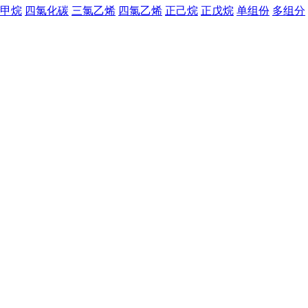
甲烷
四氯化碳
三氯乙烯
四氯乙烯
正己烷
正戊烷
单组份
多组分