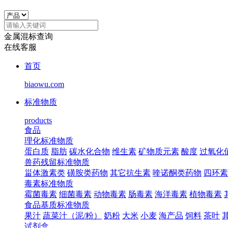
金属混标查询
在线客服
首页
biaowu.com
标准物质
products
食品
理化标准物质
蛋白质
脂肪
碳水化合物
维生素
矿物质元素
酸度
过氧化
兽药残留标准物质
甾体激素类
磺胺类药物
其它抗生素
喹诺酮类药物
四环素
毒素标准物质
霉菌毒素
细菌毒素
动物毒素
肠毒素
海洋毒素
植物毒素
食品基质标准物质
果汁
蔬菜汁（泥/粉）
奶粉
大米
小麦
海产品
饲料
茶叶
试剂盒