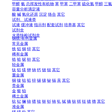
甲醛
氨
总挥发性有机物
苯
甲苯
二甲苯
硫化氢
甲醇
三氯
容量分析滴定液
酸
碱
氧化还原
沉淀
络合
其它
试剂、试液类
试液
缓冲液
指示剂
配套试剂
培养基
其它
试剂盒
水质快检试剂盒
钢铁/有色金属
常见金属
铁
铝
铜
锌
其它
稀有金属
锆
铪
铌
钽
其它
轻金属
钛
铝
镁
钾
钠
钙
锶
钡
其它
重金属
铜
镍
钴
铅
锌
锡
锑
铋
镉
汞
其它
贵金属
金
银
铂
稀土金属
钪
钇
镧
铈
镨
钕
钷
钐
铕
钆
铽
镝
钬
铒
铥
镱
镥
其它
准金属
锗
锑
钋
其它