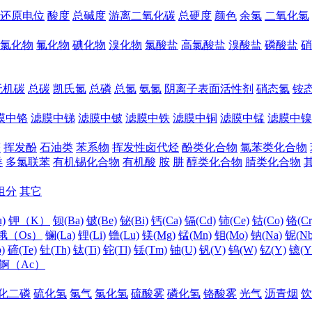
还原电位
酸度
总碱度
游离二氧化碳
总硬度
颜色
余氯
二氧化氯
氯化物
氟化物
碘化物
溴化物
氯酸盐
高氯酸盐
溴酸盐
磷酸盐
硝
无机碳
总碳
凯氏氮
总磷
总氮
氨氮
阴离子表面活性剂
硝态氮
铵
膜中铬
滤膜中锑
滤膜中铍
滤膜中铁
滤膜中铜
滤膜中锰
滤膜中镍
醛
挥发酚
石油类
苯系物
挥发性卤代烃
酚类化合物
氯苯类化合物
类
多氯联苯
有机锡化合物
有机酸
胺
肼
醇类化合物
腈类化合物
组分
其它
)
钾（K）
钡(Ba)
铍(Be)
铋(Bi)
钙(Ca)
镉(Cd)
铈(Ce)
钴(Co)
铬(Cr
锇（Os）
镧(La)
锂(Li)
镥(Lu)
镁(Mg)
锰(Mn)
钼(Mo)
钠(Na)
铌(Nb
)
碲(Te)
钍(Th)
钛(Ti)
铊(Tl)
铥(Tm)
铀(U)
钒(V)
钨(W)
钇(Y)
镱(Y
锕（Ac）
化二磷
硫化氢
氯气
氯化氢
硫酸雾
磷化氢
铬酸雾
光气
沥青烟
饮