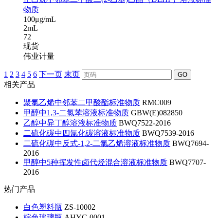
物质
100μg/mL
2mL
72
现货
伟业计量
1
2
3
4
5
6
下一页
末页
GO
相关产品
聚氯乙烯中邻苯二甲酸酯标准物质
RMC009
甲醇中1,3-二氯苯溶液标准物质
GBW(E)082850
乙醇中异丁醇溶液标准物质
BWQ7522-2016
二硫化碳中四氯化碳溶液标准物质
BWQ7539-2016
二硫化碳中反式-1,2-二氯乙烯溶液标准物质
BWQ7694-
2016
甲醇中5种挥发性卤代烃混合溶液标准物质
BWQ7707-
2016
热门产品
白色塑料瓶
ZS-10002
棕色玻璃瓶
AHYC-0001