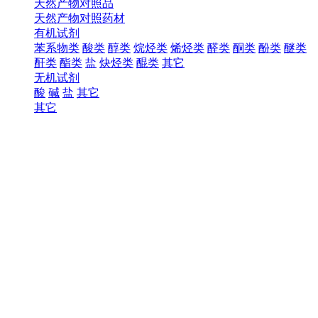
天然产物对照品
天然产物对照药材
有机试剂
苯系物类
酸类
醇类
烷烃类
烯烃类
醛类
酮类
酚类
醚类
酐类
酯类
盐
炔烃类
醌类
其它
无机试剂
酸
碱
盐
其它
其它