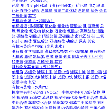
理化指标（水和废水）
色度
臭
浊度
pH
残渣（溶解性固体）
矿化度
电导率
氧
化还原电位
酸度
总碱度
游离二氧化碳
总硬度
颜色
余氯
二氧化氯
其它
无机非金属（水和废水）
单标溶液
混标溶液
硫化物
氰化物
硫酸盐
硼
游离氯
总
氯
氯化物
氟化物
碘化物
溴化物
氯酸盐
高氯酸盐
溴酸
盐
磷酸盐
硝酸盐
硝酸盐氮
亚硝酸盐
卤代乙酸
硅
二氧
化硅
硅酸盐
亚氯酸盐
亚硫酸盐
碘酸盐
尿素
其它
有机污染综合指标（水和废水）
溶解氧
化学需氧量
高锰酸盐指数
生化需氧量
总有机碳
无机碳
总碳
凯氏氮
总磷
总氮
氨氮
阴离子表面活性剂
硝态氮
铵态氮
总磷/总氮
其它
颗粒物及其元素（气和废气）
单组份
多组分
滤膜中汞
滤膜中铅
滤膜中砷
滤膜中硒
滤
膜中铬
滤膜中锑
滤膜中铍
滤膜中铁
滤膜中铜
滤膜中锰
滤膜中镍
其它
有机污染物（水和气）
挥发性有机污染物（VOCs）
半挥发性有机物污染物
甲
醛
挥发酚
石油类
苯系物
挥发性卤代烃
酚类化合物
氯苯
类化合物
苯胺类化合物
硝基苯类
邻苯二甲酸酯类
有机
氯农药
有机磷农药
阿特拉津
丙烯腈和丙烯醛
三氯乙醛