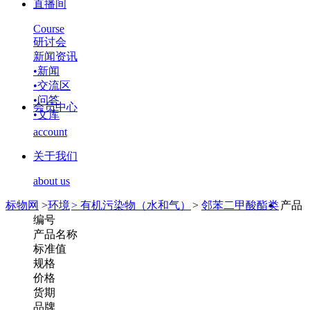
直播间
Course
研讨会
新闻资讯
•
新闻
•
交流区
•
问答
会员中心
•
文库
account
关于我们
about us
标物网
>
环境
>
有机污染物（水和气）
>
邻苯二甲酸酯类
产品
编号
产品名称
标准值
规格
价格
货期
品牌