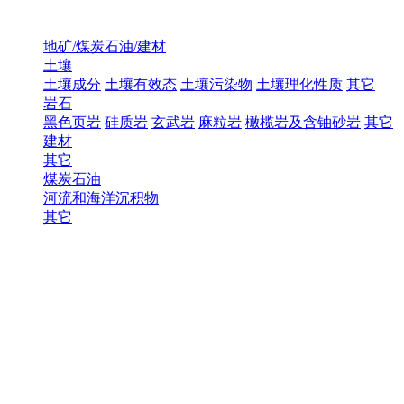
地矿/煤炭石油/建材
土壤
土壤成分
土壤有效态
土壤污染物
土壤理化性质
其它
岩石
黑色页岩
硅质岩
玄武岩
麻粒岩
橄榄岩及含铀砂岩
其它
建材
其它
煤炭石油
河流和海洋沉积物
其它