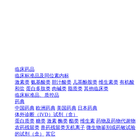
临床药品
临床标准品及同位素内标
激素类
氨基酸类
胆汁酸类
儿茶酚胺类
维生素类
有机酸
和盐
蛋白多肽类
肉碱类
脂质类
其他临床类
临床标准品、质控品
药典
中国药典
欧洲药典
美国药典
日本药典
体外诊断（IVD）试剂（盒）
蛋白质类
糖类
激素
酶类
酯类
维生素
药物及药物代谢物
农药残留类
兽药残留类无机离子
微生物鉴别或药敏试验
的试剂（盒）
其它