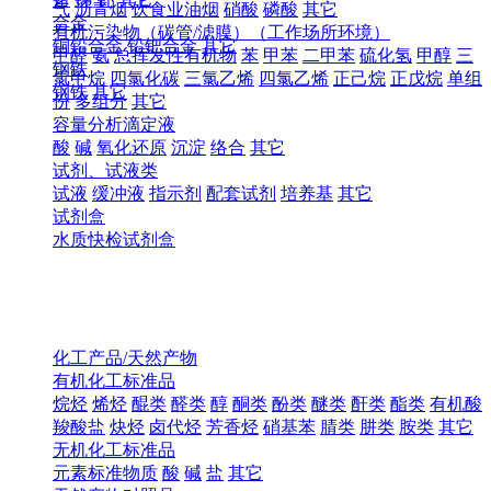
气
沥青烟
饮食业油烟
硝酸
磷酸
其它
合金
有机污染物（碳管/滤膜）（工作场所环境）
铜铅合金
铅钯合金
其它
甲醛
氨
总挥发性有机物
苯
甲苯
二甲苯
硫化氢
甲醇
三
钢铁
氯甲烷
四氯化碳
三氯乙烯
四氯乙烯
正己烷
正戊烷
单组
钢铁
其它
份
多组分
其它
容量分析滴定液
酸
碱
氧化还原
沉淀
络合
其它
试剂、试液类
试液
缓冲液
指示剂
配套试剂
培养基
其它
试剂盒
水质快检试剂盒
化工产品/天然产物
有机化工标准品
烷烃
烯烃
醌类
醛类
醇
酮类
酚类
醚类
酐类
酯类
有机酸
羧酸盐
炔烃
卤代烃
芳香烃
硝基苯
腈类
肼类
胺类
其它
无机化工标准品
元素标准物质
酸
碱
盐
其它