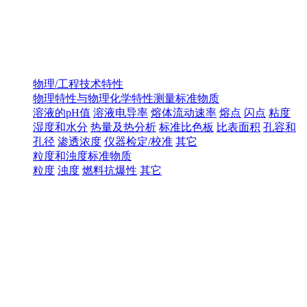
物理/工程技术特性
物理特性与物理化学特性测量标准物质
溶液的pH值
溶液电导率
熔体流动速率
熔点
闪点
粘度
湿度和水分
热量及热分析
标准比色板
比表面积
孔容和
孔径
渗透浓度
仪器检定/校准
其它
粒度和浊度标准物质
粒度
浊度
燃料抗爆性
其它