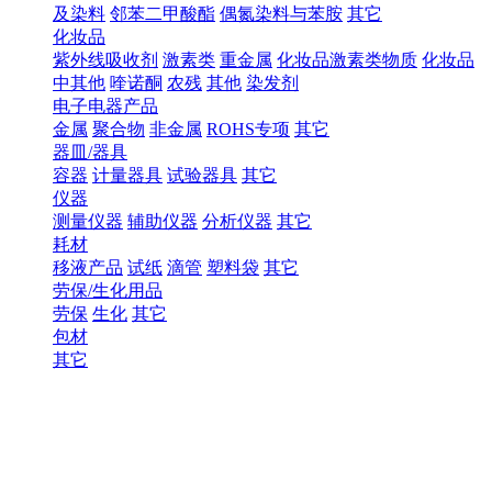
及染料
邻苯二甲酸酯
偶氮染料与苯胺
其它
化妆品
紫外线吸收剂
激素类
重金属
化妆品激素类物质
化妆品
中其他
喹诺酮
农残
其他
染发剂
电子电器产品
金属
聚合物
非金属
ROHS专项
其它
器皿/器具
容器
计量器具
试验器具
其它
仪器
测量仪器
辅助仪器
分析仪器
其它
耗材
移液产品
试纸
滴管
塑料袋
其它
劳保/生化用品
劳保
生化
其它
包材
其它