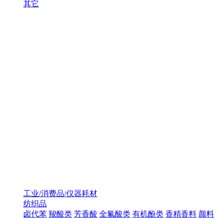
其它
工业/消费品/仪器耗材
纺织品
卤代苯
羧酸类
芳香酸
全氟酸类
有机酚类
香精香料
颜料