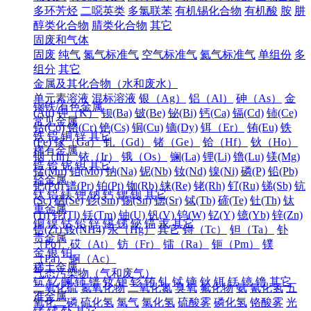
多环芳烃
二噁英类
多氯联苯
有机锡化合物
有机酸
胺
肼
醇类化合物
腈类化合物
其它
固废和气体
固废
纯气
氮气标准气
空气标准气
氦气标准气
单组份
多
组分
其它
金属及其化合物（水和废水）
单元素溶液
混标溶液
银（Ag）
铝（Al）
砷（As）
金
钢铁/有色金属
(Au)
钾（K）
钡(Ba)
铍(Be)
铋(Bi)
钙(Ca)
镉(Cd)
铈(Ce)
常见金属
钴(Co)
铬(Cr)
铯(Cs)
铜(Cu)
镝(Dy)
铒（Er）
铕(Eu)
铁
铁
铝
铜
锌
其它
(Fe)
镓（Ga）
钆（Gd）
锗（Ge）
铪（Hf）
钬（Ho）
稀有金属
铟（In）
铱（Ir）
锇（Os）
镧(La)
锂(Li)
镥(Lu)
镁(Mg)
锆
铪
铌
钽
其它
锰(Mn)
钼(Mo)
钠(Na)
铌(Nb)
钕(Nd)
镍(Ni)
磷(P)
铅(Pb)
轻金属
钯(Pd)
镨(Pr)
铂(Pt)
铷(Rb)
铼(Re)
铑(Rh)
钌(Ru)
锑(Sb)
钪
钛
铝
镁
钾
钠
钙
锶
钡
其它
(Sc)
硒(Se)
钐(Sm)
锡(Sn)
锶(Sr)
铽(Tb)
碲(Te)
钍(Th)
钛
重金属
(Ti)
铊(Tl)
铥(Tm)
铀(U)
钒(V)
钨(W)
钇(Y)
镱(Yb)
锌(Zn)
铜
镍
钴
铅
锌
锡
锑
铋
镉
汞
其它
锆(Zr)
铵(NH4)
汞（Hg）
其它
锝（Tc）
钽（Ta）
钋
贵金属
（Po）
砹（At）
钫（Fr）
镭（Ra）
钷（Pm）
镤
金
银
铂
（Pa）
锕（Ac）
稀土金属
气态污染物（气和废气）
钪
钇
镧
铈
镨
钕
钷
钐
铕
钆
铽
镝
钬
铒
铥
镱
镥
其它
二氧化硫
氮氧化物
二氧化氮
臭氧
氟化物
氨
氰化氢
五
准金属
氧化二磷
硫化氢
氯气
氯化氢
硫酸雾
磷化氢
铬酸雾
光
锗
锑
钋
其它