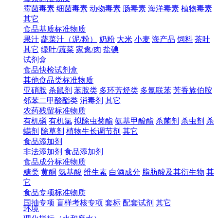
霉菌毒素
细菌毒素
动物毒素
肠毒素
海洋毒素
植物毒素
其它
食品基质标准物质
果汁
蔬菜汁（泥/粉）
奶粉
大米
小麦
海产品
饲料
茶叶
其它
绿叶/蔬菜
家禽/肉
盐碘
试剂盒
食品快检试剂盒
其他食品类标准物质
亚硝胺
杀鼠剂
苯胺类
多环芳烃类
多氯联苯
芳香族伯胺
邻苯二甲酸酯类
消毒剂
其它
农药残留标准物质
有机磷
有机氯
拟除虫菊酯
氨基甲酸酯
杀菌剂
杀虫剂
杀
螨剂
除草剂
植物生长调节剂
其它
食品添加剂
非法添加剂
食品添加剂
食品成分标准物质
糖类
黄酮
氨基酸
维生素
白酒成分
脂肪酸及其衍生物
其
它
食品专项标准物质
国抽专项
盲样考核专项
套标
配套试剂
其它
环境