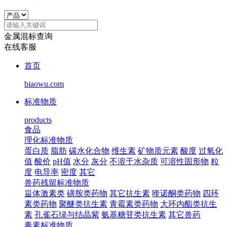
金属混标查询
在线客服
首页
biaowu.com
标准物质
products
食品
理化标准物质
蛋白质
脂肪
碳水化合物
维生素
矿物质元素
酸度
过氧化
值
酸价
pH值
水分
灰分
不溶于水杂质
可溶性固形物
粒
度
电导率
密度
其它
兽药残留标准物质
甾体激素类
磺胺类药物
其它抗生素
喹诺酮类药物
四环
素类药物
聚醚类抗生素
青霉素类药物
大环内酯类抗生
素
孔雀石绿与结晶紫
氨基糖苷类抗生素
其它兽药
毒素标准物质