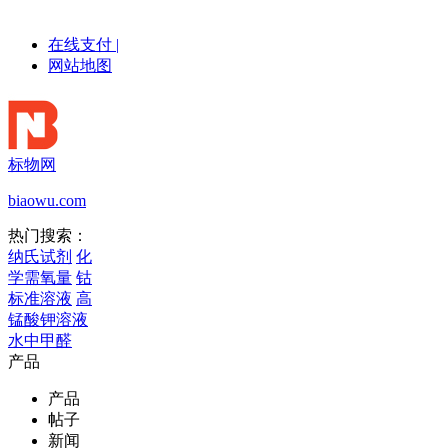
在线支付
|
网站地图
标物网
biaowu.com
热门搜索：
纳氏试剂
化
学需氧量
钴
标准溶液
高
锰酸钾溶液
水中甲醛
产品
产品
帖子
新闻