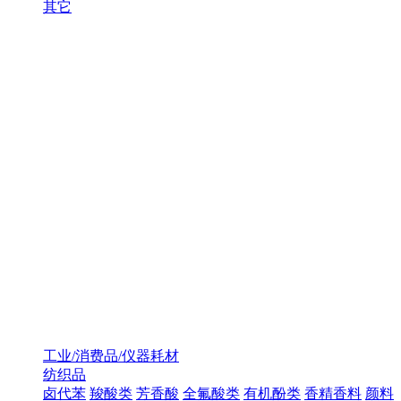
其它
工业/消费品/仪器耗材
纺织品
卤代苯
羧酸类
芳香酸
全氟酸类
有机酚类
香精香料
颜料