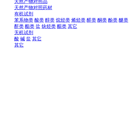
天然产物对照品
天然产物对照药材
有机试剂
苯系物类
酸类
醇类
烷烃类
烯烃类
醛类
酮类
酚类
醚类
酐类
酯类
盐
炔烃类
醌类
其它
无机试剂
酸
碱
盐
其它
其它