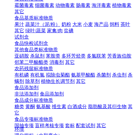
霉菌毒素
细菌毒素
动物毒素
肠毒素
海洋毒素
植物毒素
其它
食品基质标准物质
果汁
蔬菜汁（泥/粉）
奶粉
大米
小麦
海产品
饲料
茶叶
其它
绿叶/蔬菜
家禽/肉
盐碘
试剂盒
食品快检试剂盒
其他食品类标准物质
亚硝胺
杀鼠剂
苯胺类
多环芳烃类
多氯联苯
芳香族伯胺
邻苯二甲酸酯类
消毒剂
其它
农药残留标准物质
有机磷
有机氯
拟除虫菊酯
氨基甲酸酯
杀菌剂
杀虫剂
杀
螨剂
除草剂
植物生长调节剂
其它
食品添加剂
非法添加剂
食品添加剂
食品成分标准物质
糖类
黄酮
氨基酸
维生素
白酒成分
脂肪酸及其衍生物
其
它
食品专项标准物质
国抽专项
盲样考核专项
套标
配套试剂
其它
环境