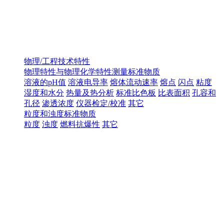
物理/工程技术特性
物理特性与物理化学特性测量标准物质
溶液的pH值
溶液电导率
熔体流动速率
熔点
闪点
粘度
湿度和水分
热量及热分析
标准比色板
比表面积
孔容和
孔径
渗透浓度
仪器检定/校准
其它
粒度和浊度标准物质
粒度
浊度
燃料抗爆性
其它