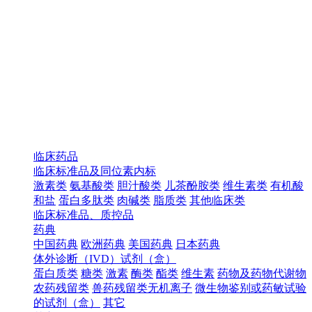
临床药品
临床标准品及同位素内标
激素类
氨基酸类
胆汁酸类
儿茶酚胺类
维生素类
有机酸
和盐
蛋白多肽类
肉碱类
脂质类
其他临床类
临床标准品、质控品
药典
中国药典
欧洲药典
美国药典
日本药典
体外诊断（IVD）试剂（盒）
蛋白质类
糖类
激素
酶类
酯类
维生素
药物及药物代谢物
农药残留类
兽药残留类无机离子
微生物鉴别或药敏试验
的试剂（盒）
其它