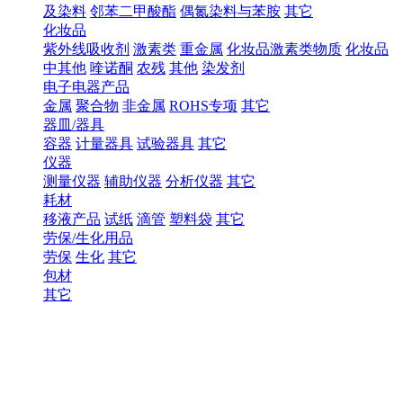
及染料
邻苯二甲酸酯
偶氮染料与苯胺
其它
化妆品
紫外线吸收剂
激素类
重金属
化妆品激素类物质
化妆品
中其他
喹诺酮
农残
其他
染发剂
电子电器产品
金属
聚合物
非金属
ROHS专项
其它
器皿/器具
容器
计量器具
试验器具
其它
仪器
测量仪器
辅助仪器
分析仪器
其它
耗材
移液产品
试纸
滴管
塑料袋
其它
劳保/生化用品
劳保
生化
其它
包材
其它