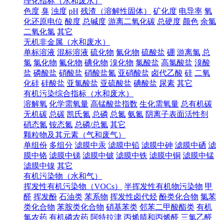
理化指标（水和废水）
色度
臭
浊度
pH
残渣（溶解性固体）
矿化度
电导率
氧
化还原电位
酸度
总碱度
游离二氧化碳
总硬度
颜色
余氯
二氧化氯
其它
无机非金属（水和废水）
单标溶液
混标溶液
硫化物
氰化物
硫酸盐
硼
游离氯
总
氯
氯化物
氟化物
碘化物
溴化物
氯酸盐
高氯酸盐
溴酸
盐
磷酸盐
硝酸盐
硝酸盐氮
亚硝酸盐
卤代乙酸
硅
二氧
化硅
硅酸盐
亚氯酸盐
亚硫酸盐
碘酸盐
尿素
其它
有机污染综合指标（水和废水）
溶解氧
化学需氧量
高锰酸盐指数
生化需氧量
总有机碳
无机碳
总碳
凯氏氮
总磷
总氮
氨氮
阴离子表面活性剂
硝态氮
铵态氮
总磷/总氮
其它
颗粒物及其元素（气和废气）
单组份
多组分
滤膜中汞
滤膜中铅
滤膜中砷
滤膜中硒
滤
膜中铬
滤膜中锑
滤膜中铍
滤膜中铁
滤膜中铜
滤膜中锰
滤膜中镍
其它
有机污染物（水和气）
挥发性有机污染物（VOCs）
半挥发性有机物污染物
甲
醛
挥发酚
石油类
苯系物
挥发性卤代烃
酚类化合物
氯苯
类化合物
苯胺类化合物
硝基苯类
邻苯二甲酸酯类
有机
氯农药
有机磷农药
阿特拉津
丙烯腈和丙烯醛
三氯乙醛