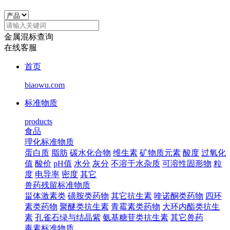
金属混标查询
在线客服
首页
biaowu.com
标准物质
products
食品
理化标准物质
蛋白质
脂肪
碳水化合物
维生素
矿物质元素
酸度
过氧化
值
酸价
pH值
水分
灰分
不溶于水杂质
可溶性固形物
粒
度
电导率
密度
其它
兽药残留标准物质
甾体激素类
磺胺类药物
其它抗生素
喹诺酮类药物
四环
素类药物
聚醚类抗生素
青霉素类药物
大环内酯类抗生
素
孔雀石绿与结晶紫
氨基糖苷类抗生素
其它兽药
毒素标准物质