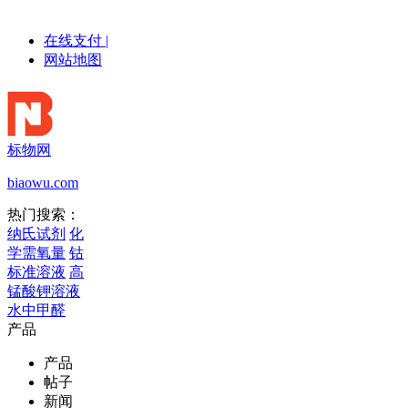
在线支付
|
网站地图
标物网
biaowu.com
热门搜索：
纳氏试剂
化
学需氧量
钴
标准溶液
高
锰酸钾溶液
水中甲醛
产品
产品
帖子
新闻