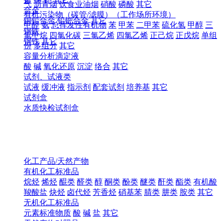
气
沥青烟
饮食业油烟
硝酸
磷酸
其它
合金
有机污染物（碳管/滤膜）（工作场所环境）
铜铅合金
铅钯合金
其它
甲醛
氨
总挥发性有机物
苯
甲苯
二甲苯
硫化氢
甲醇
三
钢铁
氯甲烷
四氯化碳
三氯乙烯
四氯乙烯
正己烷
正戊烷
单组
钢铁
其它
份
多组分
其它
容量分析滴定液
酸
碱
氧化还原
沉淀
络合
其它
试剂、试液类
试液
缓冲液
指示剂
配套试剂
培养基
其它
试剂盒
水质快检试剂盒
化工产品/天然产物
有机化工标准品
烷烃
烯烃
醌类
醛类
醇
酮类
酚类
醚类
酐类
酯类
有机酸
羧酸盐
炔烃
卤代烃
芳香烃
硝基苯
腈类
肼类
胺类
其它
无机化工标准品
元素标准物质
酸
碱
盐
其它