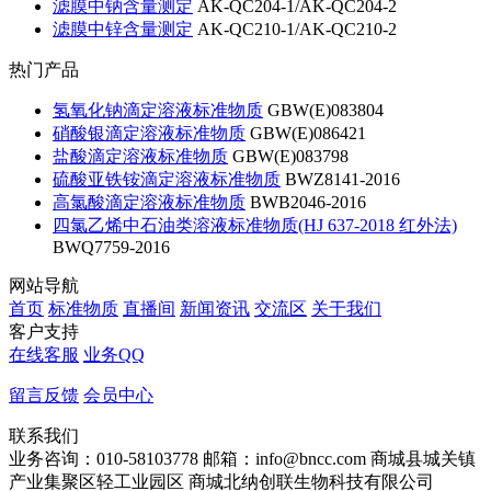
滤膜中钠含量测定
AK-QC204-1/AK-QC204-2
滤膜中锌含量测定
AK-QC210-1/AK-QC210-2
热门产品
氢氧化钠滴定溶液标准物质
GBW(E)083804
硝酸银滴定溶液标准物质
GBW(E)086421
盐酸滴定溶液标准物质
GBW(E)083798
硫酸亚铁铵滴定溶液标准物质
BWZ8141-2016
高氯酸滴定溶液标准物质
BWB2046-2016
四氯乙烯中石油类溶液标准物质(HJ 637-2018 红外法)
BWQ7759-2016
网站导航
首页
标准物质
直播间
新闻资讯
交流区
关于我们
客户支持
在线客服
业务QQ
留言反馈
会员中心
联系我们
业务咨询：010-58103778
邮箱：info@bncc.com
商城县城关镇
产业集聚区轻工业园区
商城北纳创联生物科技有限公司