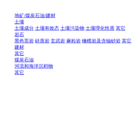
地矿/煤炭石油/建材
土壤
土壤成分
土壤有效态
土壤污染物
土壤理化性质
其它
岩石
黑色页岩
硅质岩
玄武岩
麻粒岩
橄榄岩及含铀砂岩
其它
建材
其它
煤炭石油
河流和海洋沉积物
其它