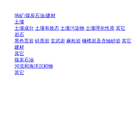
地矿/煤炭石油/建材
土壤
土壤成分
土壤有效态
土壤污染物
土壤理化性质
其它
岩石
黑色页岩
硅质岩
玄武岩
麻粒岩
橄榄岩及含铀砂岩
其它
建材
其它
煤炭石油
河流和海洋沉积物
其它