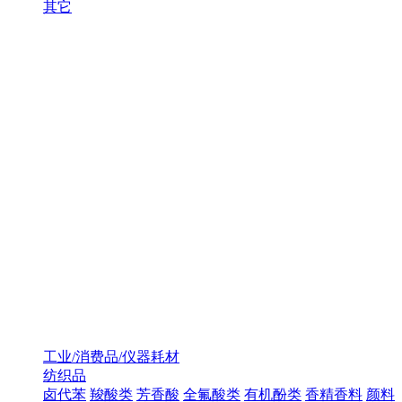
其它
工业/消费品/仪器耗材
纺织品
卤代苯
羧酸类
芳香酸
全氟酸类
有机酚类
香精香料
颜料