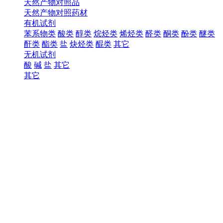
天然产物对照品
天然产物对照药材
有机试剂
苯系物类
酸类
醇类
烷烃类
烯烃类
醛类
酮类
酚类
醚类
酐类
酯类
盐
炔烃类
醌类
其它
无机试剂
酸
碱
盐
其它
其它