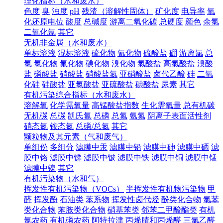
理化指标（水和废水）
色度
臭
浊度
pH
残渣（溶解性固体）
矿化度
电导率
氧
化还原电位
酸度
总碱度
游离二氧化碳
总硬度
颜色
余氯
二氧化氯
其它
无机非金属（水和废水）
单标溶液
混标溶液
硫化物
氰化物
硫酸盐
硼
游离氯
总
氯
氯化物
氟化物
碘化物
溴化物
氯酸盐
高氯酸盐
溴酸
盐
磷酸盐
硝酸盐
硝酸盐氮
亚硝酸盐
卤代乙酸
硅
二氧
化硅
硅酸盐
亚氯酸盐
亚硫酸盐
碘酸盐
尿素
其它
有机污染综合指标（水和废水）
溶解氧
化学需氧量
高锰酸盐指数
生化需氧量
总有机碳
无机碳
总碳
凯氏氮
总磷
总氮
氨氮
阴离子表面活性剂
硝态氮
铵态氮
总磷/总氮
其它
颗粒物及其元素（气和废气）
单组份
多组分
滤膜中汞
滤膜中铅
滤膜中砷
滤膜中硒
滤
膜中铬
滤膜中锑
滤膜中铍
滤膜中铁
滤膜中铜
滤膜中锰
滤膜中镍
其它
有机污染物（水和气）
挥发性有机污染物（VOCs）
半挥发性有机物污染物
甲
醛
挥发酚
石油类
苯系物
挥发性卤代烃
酚类化合物
氯苯
类化合物
苯胺类化合物
硝基苯类
邻苯二甲酸酯类
有机
氯农药
有机磷农药
阿特拉津
丙烯腈和丙烯醛
三氯乙醛