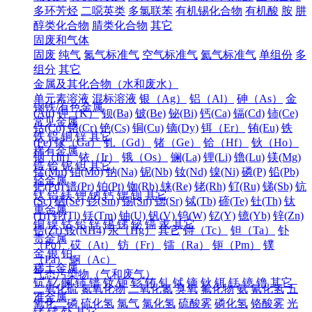
多环芳烃
二噁英类
多氯联苯
有机锡化合物
有机酸
胺
肼
醇类化合物
腈类化合物
其它
固废和气体
固废
纯气
氮气标准气
空气标准气
氦气标准气
单组份
多
组分
其它
金属及其化合物（水和废水）
单元素溶液
混标溶液
银（Ag）
铝（Al）
砷（As）
金
钢铁/有色金属
(Au)
钾（K）
钡(Ba)
铍(Be)
铋(Bi)
钙(Ca)
镉(Cd)
铈(Ce)
常见金属
钴(Co)
铬(Cr)
铯(Cs)
铜(Cu)
镝(Dy)
铒（Er）
铕(Eu)
铁
铁
铝
铜
锌
其它
(Fe)
镓（Ga）
钆（Gd）
锗（Ge）
铪（Hf）
钬（Ho）
稀有金属
铟（In）
铱（Ir）
锇（Os）
镧(La)
锂(Li)
镥(Lu)
镁(Mg)
锆
铪
铌
钽
其它
锰(Mn)
钼(Mo)
钠(Na)
铌(Nb)
钕(Nd)
镍(Ni)
磷(P)
铅(Pb)
轻金属
钯(Pd)
镨(Pr)
铂(Pt)
铷(Rb)
铼(Re)
铑(Rh)
钌(Ru)
锑(Sb)
钪
钛
铝
镁
钾
钠
钙
锶
钡
其它
(Sc)
硒(Se)
钐(Sm)
锡(Sn)
锶(Sr)
铽(Tb)
碲(Te)
钍(Th)
钛
重金属
(Ti)
铊(Tl)
铥(Tm)
铀(U)
钒(V)
钨(W)
钇(Y)
镱(Yb)
锌(Zn)
铜
镍
钴
铅
锌
锡
锑
铋
镉
汞
其它
锆(Zr)
铵(NH4)
汞（Hg）
其它
锝（Tc）
钽（Ta）
钋
贵金属
（Po）
砹（At）
钫（Fr）
镭（Ra）
钷（Pm）
镤
金
银
铂
（Pa）
锕（Ac）
稀土金属
气态污染物（气和废气）
钪
钇
镧
铈
镨
钕
钷
钐
铕
钆
铽
镝
钬
铒
铥
镱
镥
其它
二氧化硫
氮氧化物
二氧化氮
臭氧
氟化物
氨
氰化氢
五
准金属
氧化二磷
硫化氢
氯气
氯化氢
硫酸雾
磷化氢
铬酸雾
光
锗
锑
钋
其它