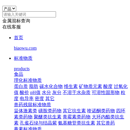
金属混标查询
在线客服
首页
biaowu.com
标准物质
products
食品
理化标准物质
蛋白质
脂肪
碳水化合物
维生素
矿物质元素
酸度
过氧化
值
酸价
pH值
水分
灰分
不溶于水杂质
可溶性固形物
粒
度
电导率
密度
其它
兽药残留标准物质
甾体激素类
磺胺类药物
其它抗生素
喹诺酮类药物
四环
素类药物
聚醚类抗生素
青霉素类药物
大环内酯类抗生
素
孔雀石绿与结晶紫
氨基糖苷类抗生素
其它兽药
毒素标准物质