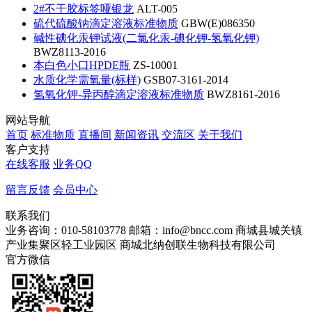
2#不干胶标签哑银龙
ALT-005
硫代硫酸钠滴定溶液标准物质
GBW(E)086350
碱性碘化汞钾试液(二氯化汞-碘化钾-氢氧化钾)
BWZ8113-2016
本白色小口HPDE瓶
ZS-10001
水质化学需氧量(标样)
GSB07-3161-2014
氢氧化钾-异丙醇滴定溶液标准物质
BWZ8161-2016
网站导航
首页
标准物质
直播间
新闻资讯
交流区
关于我们
客户支持
在线客服
业务QQ
留言反馈
会员中心
联系我们
业务咨询：010-58103778
邮箱：info@bncc.com
商城县城关镇
产业集聚区轻工业园区
商城北纳创联生物科技有限公司
官方微信