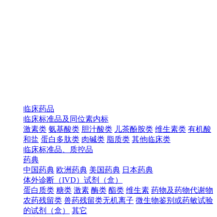
临床药品
临床标准品及同位素内标
激素类
氨基酸类
胆汁酸类
儿茶酚胺类
维生素类
有机酸
和盐
蛋白多肽类
肉碱类
脂质类
其他临床类
临床标准品、质控品
药典
中国药典
欧洲药典
美国药典
日本药典
体外诊断（IVD）试剂（盒）
蛋白质类
糖类
激素
酶类
酯类
维生素
药物及药物代谢物
农药残留类
兽药残留类无机离子
微生物鉴别或药敏试验
的试剂（盒）
其它