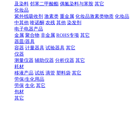
及染料
邻苯二甲酸酯
偶氮染料与苯胺
其它
化妆品
紫外线吸收剂
激素类
重金属
化妆品激素类物质
化妆品
中其他
喹诺酮
农残
其他
染发剂
电子电器产品
金属
聚合物
非金属
ROHS专项
其它
器皿/器具
容器
计量器具
试验器具
其它
仪器
测量仪器
辅助仪器
分析仪器
其它
耗材
移液产品
试纸
滴管
塑料袋
其它
劳保/生化用品
劳保
生化
其它
包材
其它