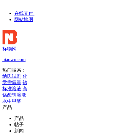
在线支付
|
网站地图
标物网
biaowu.com
热门搜索：
纳氏试剂
化
学需氧量
钴
标准溶液
高
锰酸钾溶液
水中甲醛
产品
产品
帖子
新闻