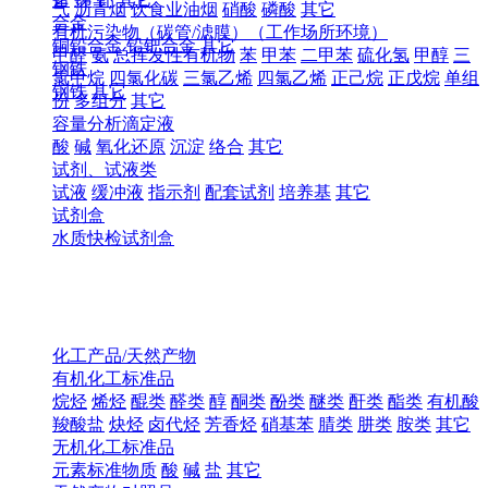
气
沥青烟
饮食业油烟
硝酸
磷酸
其它
合金
有机污染物（碳管/滤膜）（工作场所环境）
铜铅合金
铅钯合金
其它
甲醛
氨
总挥发性有机物
苯
甲苯
二甲苯
硫化氢
甲醇
三
钢铁
氯甲烷
四氯化碳
三氯乙烯
四氯乙烯
正己烷
正戊烷
单组
钢铁
其它
份
多组分
其它
容量分析滴定液
酸
碱
氧化还原
沉淀
络合
其它
试剂、试液类
试液
缓冲液
指示剂
配套试剂
培养基
其它
试剂盒
水质快检试剂盒
化工产品/天然产物
有机化工标准品
烷烃
烯烃
醌类
醛类
醇
酮类
酚类
醚类
酐类
酯类
有机酸
羧酸盐
炔烃
卤代烃
芳香烃
硝基苯
腈类
肼类
胺类
其它
无机化工标准品
元素标准物质
酸
碱
盐
其它