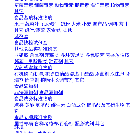
霉菌毒素
细菌毒素
动物毒素
肠毒素
海洋毒素
植物毒素
其它
食品基质标准物质
果汁
蔬菜汁（泥/粉）
奶粉
大米
小麦
海产品
饲料
茶叶
其它
绿叶/蔬菜
家禽/肉
盐碘
试剂盒
食品快检试剂盒
其他食品类标准物质
亚硝胺
杀鼠剂
苯胺类
多环芳烃类
多氯联苯
芳香族伯胺
邻苯二甲酸酯类
消毒剂
其它
农药残留标准物质
有机磷
有机氯
拟除虫菊酯
氨基甲酸酯
杀菌剂
杀虫剂
杀
螨剂
除草剂
植物生长调节剂
其它
食品添加剂
非法添加剂
食品添加剂
食品成分标准物质
糖类
黄酮
氨基酸
维生素
白酒成分
脂肪酸及其衍生物
其
它
食品专项标准物质
国抽专项
盲样考核专项
套标
配套试剂
其它
环境