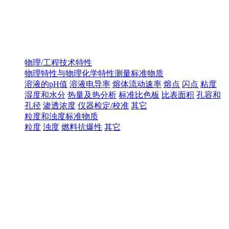
物理/工程技术特性
物理特性与物理化学特性测量标准物质
溶液的pH值
溶液电导率
熔体流动速率
熔点
闪点
粘度
湿度和水分
热量及热分析
标准比色板
比表面积
孔容和
孔径
渗透浓度
仪器检定/校准
其它
粒度和浊度标准物质
粒度
浊度
燃料抗爆性
其它