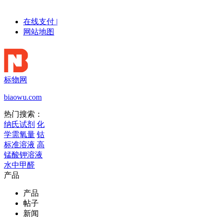
在线支付
|
网站地图
标物网
biaowu.com
热门搜索：
纳氏试剂
化
学需氧量
钴
标准溶液
高
锰酸钾溶液
水中甲醛
产品
产品
帖子
新闻