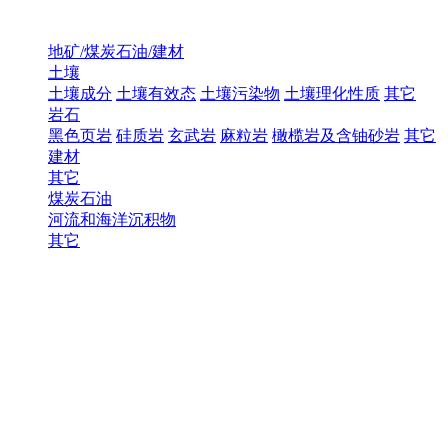
地矿/煤炭石油/建材
土壤
土壤成分
土壤有效态
土壤污染物
土壤理化性质
其它
岩石
黑色页岩
硅质岩
玄武岩
麻粒岩
橄榄岩及含铀砂岩
其它
建材
其它
煤炭石油
河流和海洋沉积物
其它