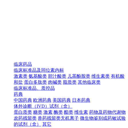
临床药品
临床标准品及同位素内标
激素类
氨基酸类
胆汁酸类
儿茶酚胺类
维生素类
有机酸
和盐
蛋白多肽类
肉碱类
脂质类
其他临床类
临床标准品、质控品
药典
中国药典
欧洲药典
美国药典
日本药典
体外诊断（IVD）试剂（盒）
蛋白质类
糖类
激素
酶类
酯类
维生素
药物及药物代谢物
农药残留类
兽药残留类无机离子
微生物鉴别或药敏试验
的试剂（盒）
其它