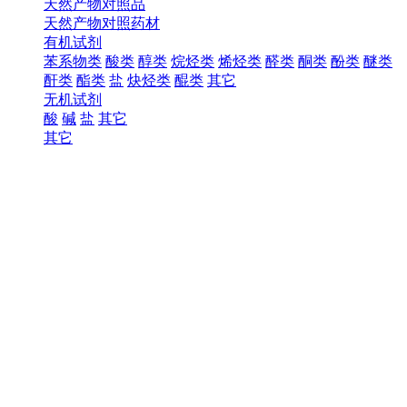
天然产物对照品
天然产物对照药材
有机试剂
苯系物类
酸类
醇类
烷烃类
烯烃类
醛类
酮类
酚类
醚类
酐类
酯类
盐
炔烃类
醌类
其它
无机试剂
酸
碱
盐
其它
其它