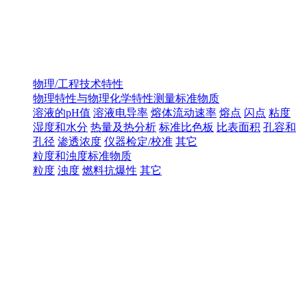
物理/工程技术特性
物理特性与物理化学特性测量标准物质
溶液的pH值
溶液电导率
熔体流动速率
熔点
闪点
粘度
湿度和水分
热量及热分析
标准比色板
比表面积
孔容和
孔径
渗透浓度
仪器检定/校准
其它
粒度和浊度标准物质
粒度
浊度
燃料抗爆性
其它