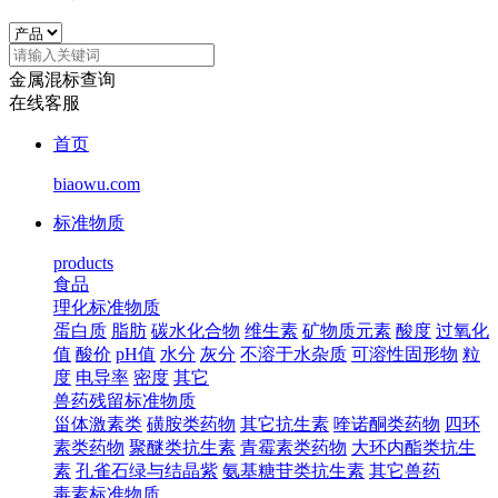
金属混标查询
在线客服
首页
biaowu.com
标准物质
products
食品
理化标准物质
蛋白质
脂肪
碳水化合物
维生素
矿物质元素
酸度
过氧化
值
酸价
pH值
水分
灰分
不溶于水杂质
可溶性固形物
粒
度
电导率
密度
其它
兽药残留标准物质
甾体激素类
磺胺类药物
其它抗生素
喹诺酮类药物
四环
素类药物
聚醚类抗生素
青霉素类药物
大环内酯类抗生
素
孔雀石绿与结晶紫
氨基糖苷类抗生素
其它兽药
毒素标准物质