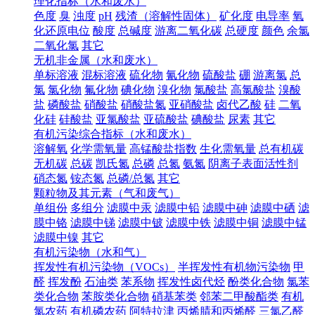
理化指标（水和废水）
色度
臭
浊度
pH
残渣（溶解性固体）
矿化度
电导率
氧
化还原电位
酸度
总碱度
游离二氧化碳
总硬度
颜色
余氯
二氧化氯
其它
无机非金属（水和废水）
单标溶液
混标溶液
硫化物
氰化物
硫酸盐
硼
游离氯
总
氯
氯化物
氟化物
碘化物
溴化物
氯酸盐
高氯酸盐
溴酸
盐
磷酸盐
硝酸盐
硝酸盐氮
亚硝酸盐
卤代乙酸
硅
二氧
化硅
硅酸盐
亚氯酸盐
亚硫酸盐
碘酸盐
尿素
其它
有机污染综合指标（水和废水）
溶解氧
化学需氧量
高锰酸盐指数
生化需氧量
总有机碳
无机碳
总碳
凯氏氮
总磷
总氮
氨氮
阴离子表面活性剂
硝态氮
铵态氮
总磷/总氮
其它
颗粒物及其元素（气和废气）
单组份
多组分
滤膜中汞
滤膜中铅
滤膜中砷
滤膜中硒
滤
膜中铬
滤膜中锑
滤膜中铍
滤膜中铁
滤膜中铜
滤膜中锰
滤膜中镍
其它
有机污染物（水和气）
挥发性有机污染物（VOCs）
半挥发性有机物污染物
甲
醛
挥发酚
石油类
苯系物
挥发性卤代烃
酚类化合物
氯苯
类化合物
苯胺类化合物
硝基苯类
邻苯二甲酸酯类
有机
氯农药
有机磷农药
阿特拉津
丙烯腈和丙烯醛
三氯乙醛