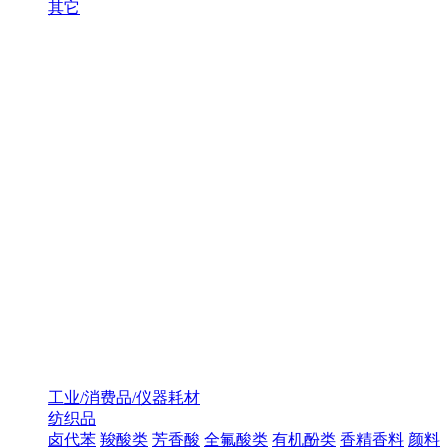
其它
工业/消费品/仪器耗材
纺织品
卤代苯
羧酸类
芳香酸
全氟酸类
有机酚类
香精香料
颜料