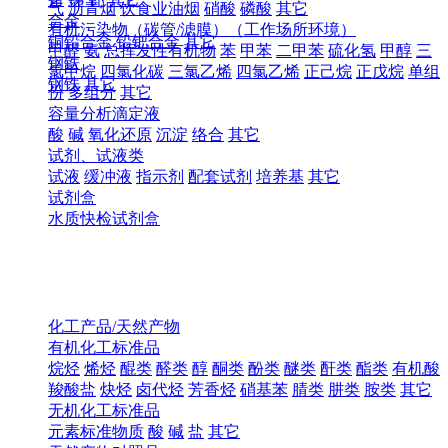
气
沥青烟
饮食业油烟
硝酸
磷酸
其它
合金
有机污染物（碳管/滤膜）（工作场所环境）
铜铅合金
铅钯合金
其它
甲醛
氨
总挥发性有机物
苯
甲苯
二甲苯
硫化氢
甲醇
三
钢铁
氯甲烷
四氯化碳
三氯乙烯
四氯乙烯
正己烷
正戊烷
单组
钢铁
其它
份
多组分
其它
容量分析滴定液
酸
碱
氧化还原
沉淀
络合
其它
试剂、试液类
试液
缓冲液
指示剂
配套试剂
培养基
其它
试剂盒
水质快检试剂盒
化工产品/天然产物
有机化工标准品
烷烃
烯烃
醌类
醛类
醇
酮类
酚类
醚类
酐类
酯类
有机酸
羧酸盐
炔烃
卤代烃
芳香烃
硝基苯
腈类
肼类
胺类
其它
无机化工标准品
元素标准物质
酸
碱
盐
其它