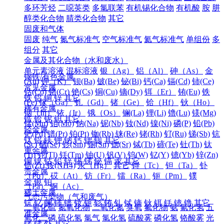
多环芳烃
二噁英类
多氯联苯
有机锡化合物
有机酸
胺
肼
醇类化合物
腈类化合物
其它
固废和气体
固废
纯气
氮气标准气
空气标准气
氦气标准气
单组份
多
组分
其它
金属及其化合物（水和废水）
单元素溶液
混标溶液
银（Ag）
铝（Al）
砷（As）
金
钢铁/有色金属
(Au)
钾（K）
钡(Ba)
铍(Be)
铋(Bi)
钙(Ca)
镉(Cd)
铈(Ce)
常见金属
钴(Co)
铬(Cr)
铯(Cs)
铜(Cu)
镝(Dy)
铒（Er）
铕(Eu)
铁
铁
铝
铜
锌
其它
(Fe)
镓（Ga）
钆（Gd）
锗（Ge）
铪（Hf）
钬（Ho）
稀有金属
铟（In）
铱（Ir）
锇（Os）
镧(La)
锂(Li)
镥(Lu)
镁(Mg)
锆
铪
铌
钽
其它
锰(Mn)
钼(Mo)
钠(Na)
铌(Nb)
钕(Nd)
镍(Ni)
磷(P)
铅(Pb)
轻金属
钯(Pd)
镨(Pr)
铂(Pt)
铷(Rb)
铼(Re)
铑(Rh)
钌(Ru)
锑(Sb)
钪
钛
铝
镁
钾
钠
钙
锶
钡
其它
(Sc)
硒(Se)
钐(Sm)
锡(Sn)
锶(Sr)
铽(Tb)
碲(Te)
钍(Th)
钛
重金属
(Ti)
铊(Tl)
铥(Tm)
铀(U)
钒(V)
钨(W)
钇(Y)
镱(Yb)
锌(Zn)
铜
镍
钴
铅
锌
锡
锑
铋
镉
汞
其它
锆(Zr)
铵(NH4)
汞（Hg）
其它
锝（Tc）
钽（Ta）
钋
贵金属
（Po）
砹（At）
钫（Fr）
镭（Ra）
钷（Pm）
镤
金
银
铂
（Pa）
锕（Ac）
稀土金属
气态污染物（气和废气）
钪
钇
镧
铈
镨
钕
钷
钐
铕
钆
铽
镝
钬
铒
铥
镱
镥
其它
二氧化硫
氮氧化物
二氧化氮
臭氧
氟化物
氨
氰化氢
五
准金属
氧化二磷
硫化氢
氯气
氯化氢
硫酸雾
磷化氢
铬酸雾
光
锗
锑
钋
其它