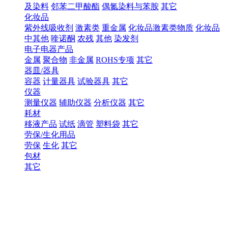
及染料
邻苯二甲酸酯
偶氮染料与苯胺
其它
化妆品
紫外线吸收剂
激素类
重金属
化妆品激素类物质
化妆品
中其他
喹诺酮
农残
其他
染发剂
电子电器产品
金属
聚合物
非金属
ROHS专项
其它
器皿/器具
容器
计量器具
试验器具
其它
仪器
测量仪器
辅助仪器
分析仪器
其它
耗材
移液产品
试纸
滴管
塑料袋
其它
劳保/生化用品
劳保
生化
其它
包材
其它