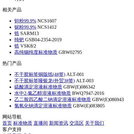
相关产品
钽粉99.9%
NCS1607
铌粉99.9%
NCS1412
锆
SARM13
纯钯
GSB04-2354-2019
锆
VSK8/2
高纯铟纯度标准物质
GBW02795
热门产品
不干胶标签铜版纸(4#签)
ALT-001
不干胶标签哑银龙(外贸3#签)
ALT-003
硫酸滴定溶液标准物质
GBW(E)086342
水中2-氯乙醇溶液标准物质
BWQ7947-2016
乙二胺四乙酸二钠滴定溶液标准物质
GBW(E)086943
氢氧化钠滴定溶液标准物质
GBW(E)083805
网站导航
首页
标准物质
直播间
新闻资讯
交流区
关于我们
客户支持