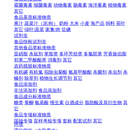
霉菌毒素
细菌毒素
动物毒素
肠毒素
海洋毒素
植物毒素
其它
食品基质标准物质
果汁
蔬菜汁（泥/粉）
奶粉
大米
小麦
海产品
饲料
茶叶
其它
绿叶/蔬菜
家禽/肉
盐碘
试剂盒
食品快检试剂盒
其他食品类标准物质
亚硝胺
杀鼠剂
苯胺类
多环芳烃类
多氯联苯
芳香族伯胺
邻苯二甲酸酯类
消毒剂
其它
农药残留标准物质
有机磷
有机氯
拟除虫菊酯
氨基甲酸酯
杀菌剂
杀虫剂
杀
螨剂
除草剂
植物生长调节剂
其它
食品添加剂
非法添加剂
食品添加剂
食品成分标准物质
糖类
黄酮
氨基酸
维生素
白酒成分
脂肪酸及其衍生物
其
它
食品专项标准物质
国抽专项
盲样考核专项
套标
配套试剂
其它
环境