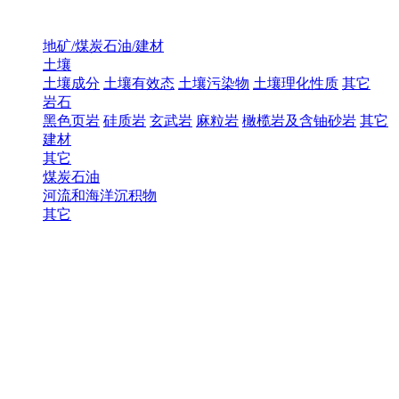
地矿/煤炭石油/建材
土壤
土壤成分
土壤有效态
土壤污染物
土壤理化性质
其它
岩石
黑色页岩
硅质岩
玄武岩
麻粒岩
橄榄岩及含铀砂岩
其它
建材
其它
煤炭石油
河流和海洋沉积物
其它