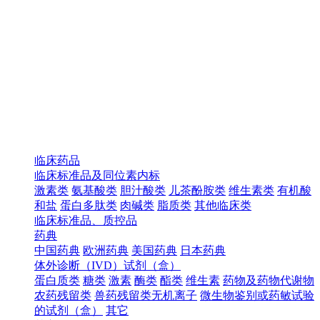
临床药品
临床标准品及同位素内标
激素类
氨基酸类
胆汁酸类
儿茶酚胺类
维生素类
有机酸
和盐
蛋白多肽类
肉碱类
脂质类
其他临床类
临床标准品、质控品
药典
中国药典
欧洲药典
美国药典
日本药典
体外诊断（IVD）试剂（盒）
蛋白质类
糖类
激素
酶类
酯类
维生素
药物及药物代谢物
农药残留类
兽药残留类无机离子
微生物鉴别或药敏试验
的试剂（盒）
其它