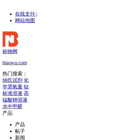
在线支付
|
网站地图
标物网
biaowu.com
热门搜索：
纳氏试剂
化
学需氧量
钴
标准溶液
高
锰酸钾溶液
水中甲醛
产品
产品
帖子
新闻