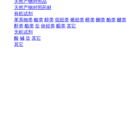
天然产物对照品
天然产物对照药材
有机试剂
苯系物类
酸类
醇类
烷烃类
烯烃类
醛类
酮类
酚类
醚类
酐类
酯类
盐
炔烃类
醌类
其它
无机试剂
酸
碱
盐
其它
其它