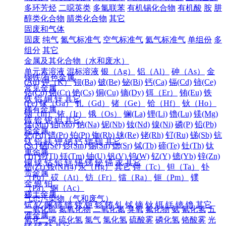
多环芳烃
二噁英类
多氯联苯
有机锡化合物
有机酸
胺
肼
醇类化合物
腈类化合物
其它
固废和气体
固废
纯气
氮气标准气
空气标准气
氦气标准气
单组份
多
组分
其它
金属及其化合物（水和废水）
单元素溶液
混标溶液
银（Ag）
铝（Al）
砷（As）
金
钢铁/有色金属
(Au)
钾（K）
钡(Ba)
铍(Be)
铋(Bi)
钙(Ca)
镉(Cd)
铈(Ce)
常见金属
钴(Co)
铬(Cr)
铯(Cs)
铜(Cu)
镝(Dy)
铒（Er）
铕(Eu)
铁
铁
铝
铜
锌
其它
(Fe)
镓（Ga）
钆（Gd）
锗（Ge）
铪（Hf）
钬（Ho）
稀有金属
铟（In）
铱（Ir）
锇（Os）
镧(La)
锂(Li)
镥(Lu)
镁(Mg)
锆
铪
铌
钽
其它
锰(Mn)
钼(Mo)
钠(Na)
铌(Nb)
钕(Nd)
镍(Ni)
磷(P)
铅(Pb)
轻金属
钯(Pd)
镨(Pr)
铂(Pt)
铷(Rb)
铼(Re)
铑(Rh)
钌(Ru)
锑(Sb)
钪
钛
铝
镁
钾
钠
钙
锶
钡
其它
(Sc)
硒(Se)
钐(Sm)
锡(Sn)
锶(Sr)
铽(Tb)
碲(Te)
钍(Th)
钛
重金属
(Ti)
铊(Tl)
铥(Tm)
铀(U)
钒(V)
钨(W)
钇(Y)
镱(Yb)
锌(Zn)
铜
镍
钴
铅
锌
锡
锑
铋
镉
汞
其它
锆(Zr)
铵(NH4)
汞（Hg）
其它
锝（Tc）
钽（Ta）
钋
贵金属
（Po）
砹（At）
钫（Fr）
镭（Ra）
钷（Pm）
镤
金
银
铂
（Pa）
锕（Ac）
稀土金属
气态污染物（气和废气）
钪
钇
镧
铈
镨
钕
钷
钐
铕
钆
铽
镝
钬
铒
铥
镱
镥
其它
二氧化硫
氮氧化物
二氧化氮
臭氧
氟化物
氨
氰化氢
五
准金属
氧化二磷
硫化氢
氯气
氯化氢
硫酸雾
磷化氢
铬酸雾
光
锗
锑
钋
其它