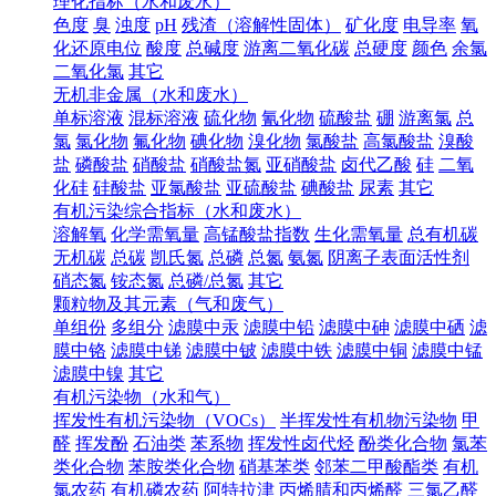
理化指标（水和废水）
色度
臭
浊度
pH
残渣（溶解性固体）
矿化度
电导率
氧
化还原电位
酸度
总碱度
游离二氧化碳
总硬度
颜色
余氯
二氧化氯
其它
无机非金属（水和废水）
单标溶液
混标溶液
硫化物
氰化物
硫酸盐
硼
游离氯
总
氯
氯化物
氟化物
碘化物
溴化物
氯酸盐
高氯酸盐
溴酸
盐
磷酸盐
硝酸盐
硝酸盐氮
亚硝酸盐
卤代乙酸
硅
二氧
化硅
硅酸盐
亚氯酸盐
亚硫酸盐
碘酸盐
尿素
其它
有机污染综合指标（水和废水）
溶解氧
化学需氧量
高锰酸盐指数
生化需氧量
总有机碳
无机碳
总碳
凯氏氮
总磷
总氮
氨氮
阴离子表面活性剂
硝态氮
铵态氮
总磷/总氮
其它
颗粒物及其元素（气和废气）
单组份
多组分
滤膜中汞
滤膜中铅
滤膜中砷
滤膜中硒
滤
膜中铬
滤膜中锑
滤膜中铍
滤膜中铁
滤膜中铜
滤膜中锰
滤膜中镍
其它
有机污染物（水和气）
挥发性有机污染物（VOCs）
半挥发性有机物污染物
甲
醛
挥发酚
石油类
苯系物
挥发性卤代烃
酚类化合物
氯苯
类化合物
苯胺类化合物
硝基苯类
邻苯二甲酸酯类
有机
氯农药
有机磷农药
阿特拉津
丙烯腈和丙烯醛
三氯乙醛