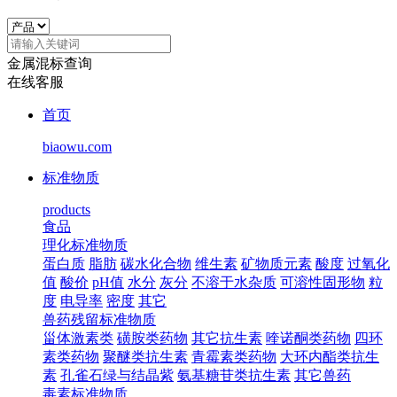
金属混标查询
在线客服
首页
biaowu.com
标准物质
products
食品
理化标准物质
蛋白质
脂肪
碳水化合物
维生素
矿物质元素
酸度
过氧化
值
酸价
pH值
水分
灰分
不溶于水杂质
可溶性固形物
粒
度
电导率
密度
其它
兽药残留标准物质
甾体激素类
磺胺类药物
其它抗生素
喹诺酮类药物
四环
素类药物
聚醚类抗生素
青霉素类药物
大环内酯类抗生
素
孔雀石绿与结晶紫
氨基糖苷类抗生素
其它兽药
毒素标准物质