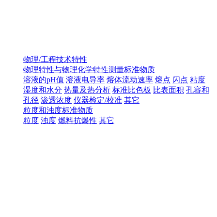
物理/工程技术特性
物理特性与物理化学特性测量标准物质
溶液的pH值
溶液电导率
熔体流动速率
熔点
闪点
粘度
湿度和水分
热量及热分析
标准比色板
比表面积
孔容和
孔径
渗透浓度
仪器检定/校准
其它
粒度和浊度标准物质
粒度
浊度
燃料抗爆性
其它