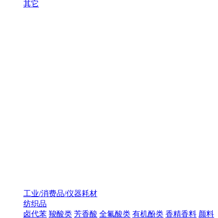
其它
工业/消费品/仪器耗材
纺织品
卤代苯
羧酸类
芳香酸
全氟酸类
有机酚类
香精香料
颜料