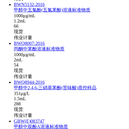
BWN5132-2016
甲醇中五氯酚(五氯苯酚)溶液标准物质
1000μg/mL
1.2mL
66
现货
伟业计量
BWQ8007-2016
丙酮中苯酚溶液标准物质
1000μg/mL
2mL
54
现货
伟业计量
BWQ8944-2016
甲醇中2,4,6-三硝基苯酚(苦味酸)质控样品
351μg/L
1.5mL
288
现货
伟业计量
GBW(E)083747
甲醇中双酚A溶液标准物质