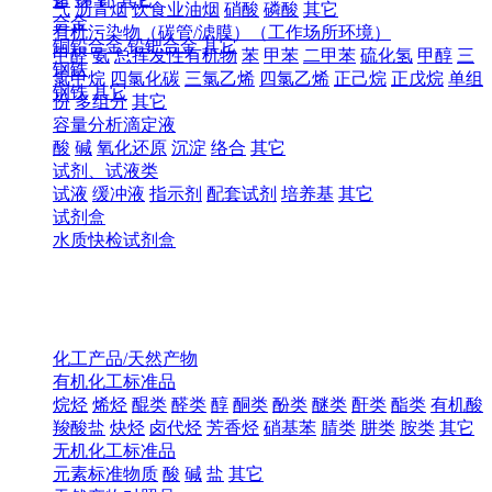
气
沥青烟
饮食业油烟
硝酸
磷酸
其它
合金
有机污染物（碳管/滤膜）（工作场所环境）
铜铅合金
铅钯合金
其它
甲醛
氨
总挥发性有机物
苯
甲苯
二甲苯
硫化氢
甲醇
三
钢铁
氯甲烷
四氯化碳
三氯乙烯
四氯乙烯
正己烷
正戊烷
单组
钢铁
其它
份
多组分
其它
容量分析滴定液
酸
碱
氧化还原
沉淀
络合
其它
试剂、试液类
试液
缓冲液
指示剂
配套试剂
培养基
其它
试剂盒
水质快检试剂盒
化工产品/天然产物
有机化工标准品
烷烃
烯烃
醌类
醛类
醇
酮类
酚类
醚类
酐类
酯类
有机酸
羧酸盐
炔烃
卤代烃
芳香烃
硝基苯
腈类
肼类
胺类
其它
无机化工标准品
元素标准物质
酸
碱
盐
其它