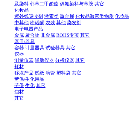
及染料
邻苯二甲酸酯
偶氮染料与苯胺
其它
化妆品
紫外线吸收剂
激素类
重金属
化妆品激素类物质
化妆品
中其他
喹诺酮
农残
其他
染发剂
电子电器产品
金属
聚合物
非金属
ROHS专项
其它
器皿/器具
容器
计量器具
试验器具
其它
仪器
测量仪器
辅助仪器
分析仪器
其它
耗材
移液产品
试纸
滴管
塑料袋
其它
劳保/生化用品
劳保
生化
其它
包材
其它