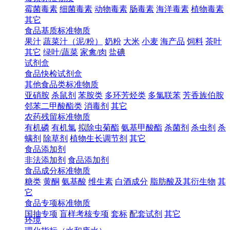
霉菌毒素
细菌毒素
动物毒素
肠毒素
海洋毒素
植物毒素
其它
食品基质标准物质
果汁
蔬菜汁（泥/粉）
奶粉
大米
小麦
海产品
饲料
茶叶
其它
绿叶/蔬菜
家禽/肉
盐碘
试剂盒
食品快检试剂盒
其他食品类标准物质
亚硝胺
杀鼠剂
苯胺类
多环芳烃类
多氯联苯
芳香族伯胺
邻苯二甲酸酯类
消毒剂
其它
农药残留标准物质
有机磷
有机氯
拟除虫菊酯
氨基甲酸酯
杀菌剂
杀虫剂
杀
螨剂
除草剂
植物生长调节剂
其它
食品添加剂
非法添加剂
食品添加剂
食品成分标准物质
糖类
黄酮
氨基酸
维生素
白酒成分
脂肪酸及其衍生物
其
它
食品专项标准物质
国抽专项
盲样考核专项
套标
配套试剂
其它
环境