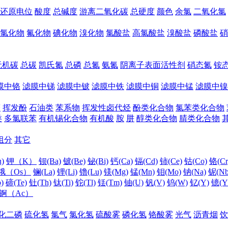
还原电位
酸度
总碱度
游离二氧化碳
总硬度
颜色
余氯
二氧化氯
氯化物
氟化物
碘化物
溴化物
氯酸盐
高氯酸盐
溴酸盐
磷酸盐
硝
无机碳
总碳
凯氏氮
总磷
总氮
氨氮
阴离子表面活性剂
硝态氮
铵
膜中铬
滤膜中锑
滤膜中铍
滤膜中铁
滤膜中铜
滤膜中锰
滤膜中镍
醛
挥发酚
石油类
苯系物
挥发性卤代烃
酚类化合物
氯苯类化合物
类
多氯联苯
有机锡化合物
有机酸
胺
肼
醇类化合物
腈类化合物
组分
其它
)
钾（K）
钡(Ba)
铍(Be)
铋(Bi)
钙(Ca)
镉(Cd)
铈(Ce)
钴(Co)
铬(Cr
锇（Os）
镧(La)
锂(Li)
镥(Lu)
镁(Mg)
锰(Mn)
钼(Mo)
钠(Na)
铌(Nb
)
碲(Te)
钍(Th)
钛(Ti)
铊(Tl)
铥(Tm)
铀(U)
钒(V)
钨(W)
钇(Y)
镱(Y
锕（Ac）
化二磷
硫化氢
氯气
氯化氢
硫酸雾
磷化氢
铬酸雾
光气
沥青烟
饮