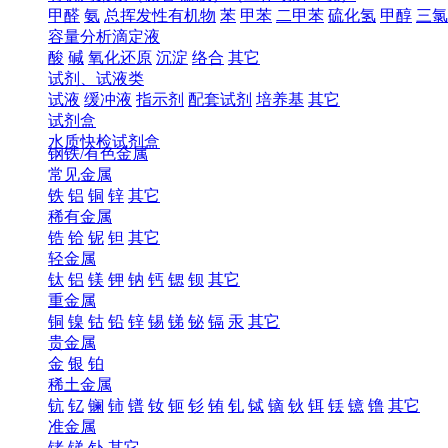
甲醛
氨
总挥发性有机物
苯
甲苯
二甲苯
硫化氢
甲醇
三氯
容量分析滴定液
酸
碱
氧化还原
沉淀
络合
其它
试剂、试液类
试液
缓冲液
指示剂
配套试剂
培养基
其它
试剂盒
水质快检试剂盒
钢铁/有色金属
常见金属
铁
铝
铜
锌
其它
稀有金属
锆
铪
铌
钽
其它
轻金属
钛
铝
镁
钾
钠
钙
锶
钡
其它
重金属
铜
镍
钴
铅
锌
锡
锑
铋
镉
汞
其它
贵金属
金
银
铂
稀土金属
钪
钇
镧
铈
镨
钕
钷
钐
铕
钆
铽
镝
钬
铒
铥
镱
镥
其它
准金属
锗
锑
钋
其它