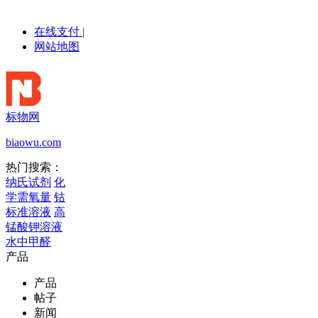
在线支付
|
网站地图
标物网
biaowu.com
热门搜索：
纳氏试剂
化
学需氧量
钴
标准溶液
高
锰酸钾溶液
水中甲醛
产品
产品
帖子
新闻