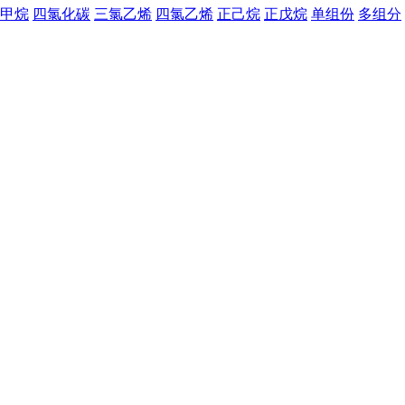
甲烷
四氯化碳
三氯乙烯
四氯乙烯
正己烷
正戊烷
单组份
多组分