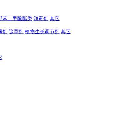
邻苯二甲酸酯类
消毒剂
其它
螨剂
除草剂
植物生长调节剂
其它
它