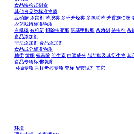
食品快检试剂盒
其他食品类标准物质
亚硝胺
杀鼠剂
苯胺类
多环芳烃类
多氯联苯
芳香族伯胺
农药残留标准物质
有机磷
有机氯
拟除虫菊酯
氨基甲酸酯
杀菌剂
杀虫剂
杀
食品添加剂
非法添加剂
食品添加剂
食品成分标准物质
糖类
黄酮
氨基酸
维生素
白酒成分
脂肪酸及其衍生物
其
食品专项标准物质
国抽专项
盲样考核专项
套标
配套试剂
其它
环境