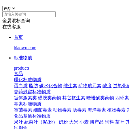
金属混标查询
在线客服
首页
biaowu.com
标准物质
products
食品
理化标准物质
蛋白质
脂肪
碳水化合物
维生素
矿物质元素
酸度
过氧化
兽药残留标准物质
甾体激素类
磺胺类药物
其它抗生素
喹诺酮类药物
四环素
毒素标准物质
霉菌毒素
细菌毒素
动物毒素
肠毒素
海洋毒素
植物毒素
食品基质标准物质
果汁
蔬菜汁（泥/粉）
奶粉
大米
小麦
海产品
饲料
茶叶
试剂盒