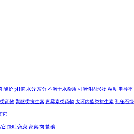
值
酸价
pH值
水分
灰分
不溶于水杂质
可溶性固形物
粒度
电导率
类药物
聚醚类抗生素
青霉素类药物
大环内酯类抗生素
孔雀石绿
其它
其它
绿叶/蔬菜
家禽/肉
盐碘