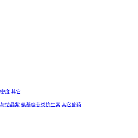
密度
其它
与结晶紫
氨基糖苷类抗生素
其它兽药