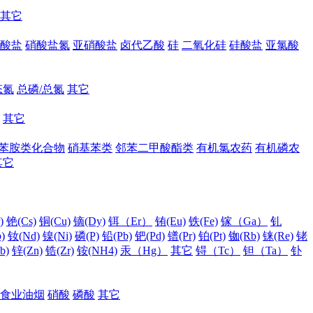
其它
酸盐
硝酸盐氮
亚硝酸盐
卤代乙酸
硅
二氧化硅
硅酸盐
亚氯酸
态氮
总磷/总氮
其它
其它
苯胺类化合物
硝基苯类
邻苯二甲酸酯类
有机氯农药
有机磷农
其它
)
铯(Cs)
铜(Cu)
镝(Dy)
铒（Er）
铕(Eu)
铁(Fe)
镓（Ga）
钆
)
钕(Nd)
镍(Ni)
磷(P)
铅(Pb)
钯(Pd)
镨(Pr)
铂(Pt)
铷(Rb)
铼(Re)
铑
b)
锌(Zn)
锆(Zr)
铵(NH4)
汞（Hg）
其它
锝（Tc）
钽（Ta）
钋
食业油烟
硝酸
磷酸
其它