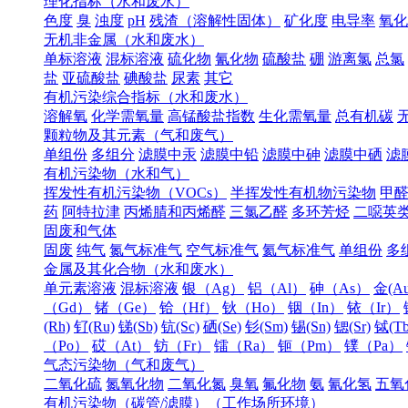
理化指标（水和废水）
色度
臭
浊度
pH
残渣（溶解性固体）
矿化度
电导率
氧化
无机非金属（水和废水）
单标溶液
混标溶液
硫化物
氰化物
硫酸盐
硼
游离氯
总氯
盐
亚硫酸盐
碘酸盐
尿素
其它
有机污染综合指标（水和废水）
溶解氧
化学需氧量
高锰酸盐指数
生化需氧量
总有机碳
颗粒物及其元素（气和废气）
单组份
多组分
滤膜中汞
滤膜中铅
滤膜中砷
滤膜中硒
滤
有机污染物（水和气）
挥发性有机污染物（VOCs）
半挥发性有机物污染物
甲
药
阿特拉津
丙烯腈和丙烯醛
三氯乙醛
多环芳烃
二噁英
固废和气体
固废
纯气
氮气标准气
空气标准气
氦气标准气
单组份
多
金属及其化合物（水和废水）
单元素溶液
混标溶液
银（Ag）
铝（Al）
砷（As）
金(Au
（Gd）
锗（Ge）
铪（Hf）
钬（Ho）
铟（In）
铱（Ir）
(Rh)
钌(Ru)
锑(Sb)
钪(Sc)
硒(Se)
钐(Sm)
锡(Sn)
锶(Sr)
铽(Tb
（Po）
砹（At）
钫（Fr）
镭（Ra）
钷（Pm）
镤（Pa）
气态污染物（气和废气）
二氧化硫
氮氧化物
二氧化氮
臭氧
氟化物
氨
氰化氢
五氧
有机污染物（碳管/滤膜）（工作场所环境）