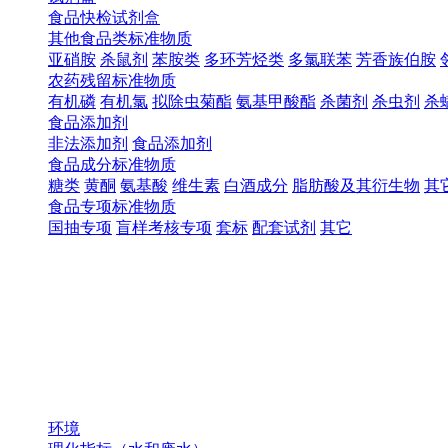
食品快检试剂盒
其他食品类标准物质
亚硝胺
杀鼠剂
苯胺类
多环芳烃类
多氯联苯
芳香族伯胺
农药残留标准物质
有机磷
有机氯
拟除虫菊酯
氨基甲酸酯
杀菌剂
杀虫剂
杀
食品添加剂
非法添加剂
食品添加剂
食品成分标准物质
糖类
黄酮
氨基酸
维生素
白酒成分
脂肪酸及其衍生物
其
食品专项标准物质
国抽专项
盲样考核专项
套标
配套试剂
其它
环境