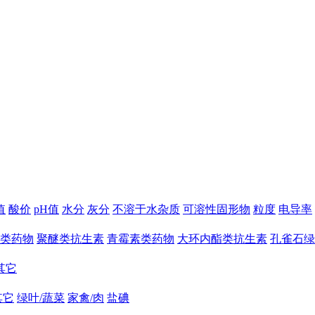
值
酸价
pH值
水分
灰分
不溶于水杂质
可溶性固形物
粒度
电导率
类药物
聚醚类抗生素
青霉素类药物
大环内酯类抗生素
孔雀石绿
其它
其它
绿叶/蔬菜
家禽/肉
盐碘