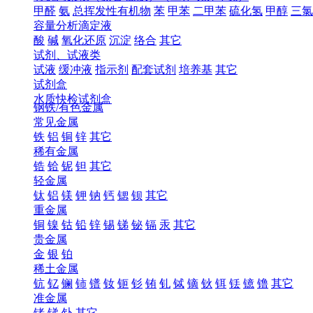
甲醛
氨
总挥发性有机物
苯
甲苯
二甲苯
硫化氢
甲醇
三氯
容量分析滴定液
酸
碱
氧化还原
沉淀
络合
其它
试剂、试液类
试液
缓冲液
指示剂
配套试剂
培养基
其它
试剂盒
水质快检试剂盒
钢铁/有色金属
常见金属
铁
铝
铜
锌
其它
稀有金属
锆
铪
铌
钽
其它
轻金属
钛
铝
镁
钾
钠
钙
锶
钡
其它
重金属
铜
镍
钴
铅
锌
锡
锑
铋
镉
汞
其它
贵金属
金
银
铂
稀土金属
钪
钇
镧
铈
镨
钕
钷
钐
铕
钆
铽
镝
钬
铒
铥
镱
镥
其它
准金属
锗
锑
钋
其它