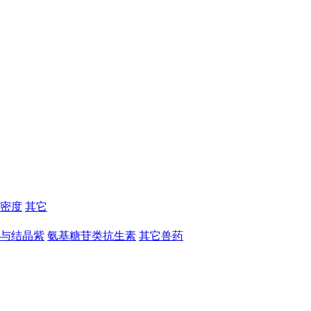
密度
其它
与结晶紫
氨基糖苷类抗生素
其它兽药