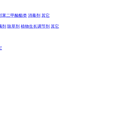
邻苯二甲酸酯类
消毒剂
其它
螨剂
除草剂
植物生长调节剂
其它
它