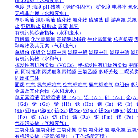
理化指标（水和废水）
色度
臭
浊度
pH
残渣（溶解性固体）
矿化度
电导率
氧化
无机非金属（水和废水）
单标溶液
混标溶液
硫化物
氰化物
硫酸盐
硼
游离氯
总氯
盐
亚硫酸盐
碘酸盐
尿素
其它
有机污染综合指标（水和废水）
溶解氧
化学需氧量
高锰酸盐指数
生化需氧量
总有机碳
颗粒物及其元素（气和废气）
单组份
多组分
滤膜中汞
滤膜中铅
滤膜中砷
滤膜中硒
滤
有机污染物（水和气）
挥发性有机污染物（VOCs）
半挥发性有机物污染物
甲
药
阿特拉津
丙烯腈和丙烯醛
三氯乙醛
多环芳烃
二噁英
固废和气体
固废
纯气
氮气标准气
空气标准气
氦气标准气
单组份
多
金属及其化合物（水和废水）
单元素溶液
混标溶液
银（Ag）
铝（Al）
砷（As）
金(Au
（Gd）
锗（Ge）
铪（Hf）
钬（Ho）
铟（In）
铱（Ir）
(Rh)
钌(Ru)
锑(Sb)
钪(Sc)
硒(Se)
钐(Sm)
锡(Sn)
锶(Sr)
铽(Tb
（Po）
砹（At）
钫（Fr）
镭（Ra）
钷（Pm）
镤（Pa）
气态污染物（气和废气）
二氧化硫
氮氧化物
二氧化氮
臭氧
氟化物
氨
氰化氢
五氧
有机污染物（碳管/滤膜）（工作场所环境）