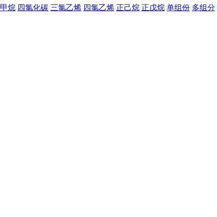
甲烷
四氯化碳
三氯乙烯
四氯乙烯
正己烷
正戊烷
单组份
多组分