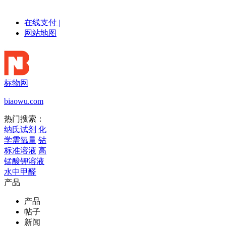
在线支付
|
网站地图
标物网
biaowu.com
热门搜索：
纳氏试剂
化
学需氧量
钴
标准溶液
高
锰酸钾溶液
水中甲醛
产品
产品
帖子
新闻