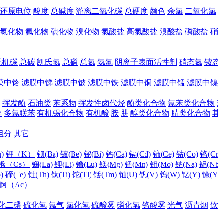
还原电位
酸度
总碱度
游离二氧化碳
总硬度
颜色
余氯
二氧化氯
氯化物
氟化物
碘化物
溴化物
氯酸盐
高氯酸盐
溴酸盐
磷酸盐
硝
无机碳
总碳
凯氏氮
总磷
总氮
氨氮
阴离子表面活性剂
硝态氮
铵
膜中铬
滤膜中锑
滤膜中铍
滤膜中铁
滤膜中铜
滤膜中锰
滤膜中镍
醛
挥发酚
石油类
苯系物
挥发性卤代烃
酚类化合物
氯苯类化合物
类
多氯联苯
有机锡化合物
有机酸
胺
肼
醇类化合物
腈类化合物
组分
其它
)
钾（K）
钡(Ba)
铍(Be)
铋(Bi)
钙(Ca)
镉(Cd)
铈(Ce)
钴(Co)
铬(Cr
锇（Os）
镧(La)
锂(Li)
镥(Lu)
镁(Mg)
锰(Mn)
钼(Mo)
钠(Na)
铌(Nb
)
碲(Te)
钍(Th)
钛(Ti)
铊(Tl)
铥(Tm)
铀(U)
钒(V)
钨(W)
钇(Y)
镱(Y
锕（Ac）
化二磷
硫化氢
氯气
氯化氢
硫酸雾
磷化氢
铬酸雾
光气
沥青烟
饮