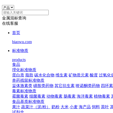
金属混标查询
在线客服
首页
biaowu.com
标准物质
products
食品
理化标准物质
蛋白质
脂肪
碳水化合物
维生素
矿物质元素
酸度
过氧化
兽药残留标准物质
甾体激素类
磺胺类药物
其它抗生素
喹诺酮类药物
四环素
毒素标准物质
霉菌毒素
细菌毒素
动物毒素
肠毒素
海洋毒素
植物毒素
食品基质标准物质
果汁
蔬菜汁（泥/粉）
奶粉
大米
小麦
海产品
饲料
茶叶
试剂盒