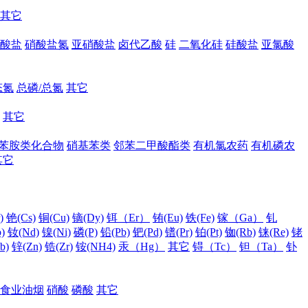
其它
酸盐
硝酸盐氮
亚硝酸盐
卤代乙酸
硅
二氧化硅
硅酸盐
亚氯酸
态氮
总磷/总氮
其它
其它
苯胺类化合物
硝基苯类
邻苯二甲酸酯类
有机氯农药
有机磷农
其它
)
铯(Cs)
铜(Cu)
镝(Dy)
铒（Er）
铕(Eu)
铁(Fe)
镓（Ga）
钆
)
钕(Nd)
镍(Ni)
磷(P)
铅(Pb)
钯(Pd)
镨(Pr)
铂(Pt)
铷(Rb)
铼(Re)
铑
b)
锌(Zn)
锆(Zr)
铵(NH4)
汞（Hg）
其它
锝（Tc）
钽（Ta）
钋
食业油烟
硝酸
磷酸
其它