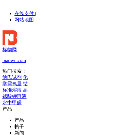
在线支付
|
网站地图
标物网
biaowu.com
热门搜索：
纳氏试剂
化
学需氧量
钴
标准溶液
高
锰酸钾溶液
水中甲醛
产品
产品
帖子
新闻