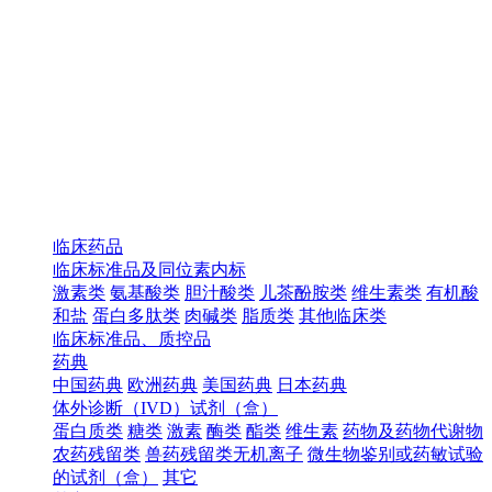
临床药品
临床标准品及同位素内标
激素类
氨基酸类
胆汁酸类
儿茶酚胺类
维生素类
有机酸
和盐
蛋白多肽类
肉碱类
脂质类
其他临床类
临床标准品、质控品
药典
中国药典
欧洲药典
美国药典
日本药典
体外诊断（IVD）试剂（盒）
蛋白质类
糖类
激素
酶类
酯类
维生素
药物及药物代谢物
农药残留类
兽药残留类无机离子
微生物鉴别或药敏试验
的试剂（盒）
其它