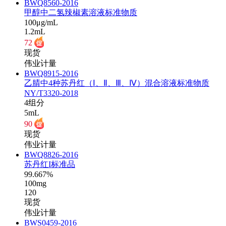
BWQ8560-2016
甲醇中二氢辣椒素溶液标准物质
100μg/mL
1.2mL
72
现货
伟业计量
BWQ8915-2016
乙腈中4种苏丹红（Ⅰ、Ⅱ、Ⅲ、Ⅳ）混合溶液标准物质
NY/T3320-2018
4组分
5mL
90
现货
伟业计量
BWQ8826-2016
苏丹红I标准品
99.667%
100mg
120
现货
伟业计量
BWS0459-2016