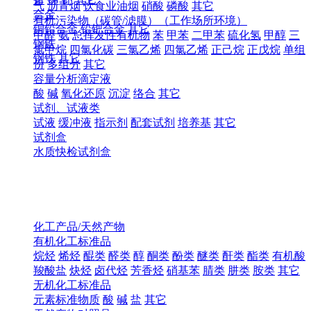
气
沥青烟
饮食业油烟
硝酸
磷酸
其它
合金
有机污染物（碳管/滤膜）（工作场所环境）
铜铅合金
铅钯合金
其它
甲醛
氨
总挥发性有机物
苯
甲苯
二甲苯
硫化氢
甲醇
三
钢铁
氯甲烷
四氯化碳
三氯乙烯
四氯乙烯
正己烷
正戊烷
单组
钢铁
其它
份
多组分
其它
容量分析滴定液
酸
碱
氧化还原
沉淀
络合
其它
试剂、试液类
试液
缓冲液
指示剂
配套试剂
培养基
其它
试剂盒
水质快检试剂盒
化工产品/天然产物
有机化工标准品
烷烃
烯烃
醌类
醛类
醇
酮类
酚类
醚类
酐类
酯类
有机酸
羧酸盐
炔烃
卤代烃
芳香烃
硝基苯
腈类
肼类
胺类
其它
无机化工标准品
元素标准物质
酸
碱
盐
其它