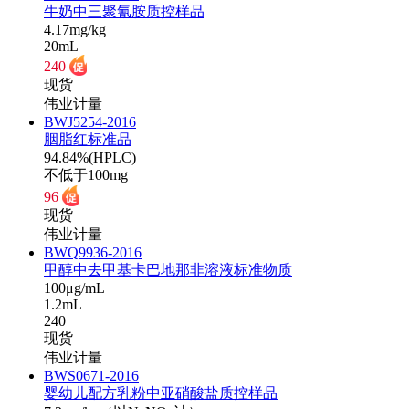
牛奶中三聚氰胺质控样品
4.17mg/kg
20mL
240
现货
伟业计量
BWJ5254-2016
胭脂红标准品
94.84%(HPLC)
不低于100mg
96
现货
伟业计量
BWQ9936-2016
甲醇中去甲基卡巴地那非溶液标准物质
100μg/mL
1.2mL
240
现货
伟业计量
BWS0671-2016
婴幼儿配方乳粉中亚硝酸盐质控样品