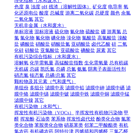
理化指标（水和废水）
色度
臭
浊度
pH
残渣（溶解性固体）
矿化度
电导率
氧
化还原电位
酸度
总碱度
游离二氧化碳
总硬度
颜色
余氯
二氧化氯
其它
无机非金属（水和废水）
单标溶液
混标溶液
硫化物
氰化物
硫酸盐
硼
游离氯
总
氯
氯化物
氟化物
碘化物
溴化物
氯酸盐
高氯酸盐
溴酸
盐
磷酸盐
硝酸盐
硝酸盐氮
亚硝酸盐
卤代乙酸
硅
二氧
化硅
硅酸盐
亚氯酸盐
亚硫酸盐
碘酸盐
尿素
其它
有机污染综合指标（水和废水）
溶解氧
化学需氧量
高锰酸盐指数
生化需氧量
总有机碳
无机碳
总碳
凯氏氮
总磷
总氮
氨氮
阴离子表面活性剂
硝态氮
铵态氮
总磷/总氮
其它
颗粒物及其元素（气和废气）
单组份
多组分
滤膜中汞
滤膜中铅
滤膜中砷
滤膜中硒
滤
膜中铬
滤膜中锑
滤膜中铍
滤膜中铁
滤膜中铜
滤膜中锰
滤膜中镍
其它
有机污染物（水和气）
挥发性有机污染物（VOCs）
半挥发性有机物污染物
甲
醛
挥发酚
石油类
苯系物
挥发性卤代烃
酚类化合物
氯苯
类化合物
苯胺类化合物
硝基苯类
邻苯二甲酸酯类
有机
氯农药
有机磷农药
阿特拉津
丙烯腈和丙烯醛
三氯乙醛