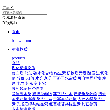
金属混标查询
在线客服
首页
biaowu.com
标准物质
products
食品
理化标准物质
蛋白质
脂肪
碳水化合物
维生素
矿物质元素
酸度
过氧化
值
酸价
pH值
水分
灰分
不溶于水杂质
可溶性固形物
粒
度
电导率
密度
其它
兽药残留标准物质
甾体激素类
磺胺类药物
其它抗生素
喹诺酮类药物
四环
素类药物
聚醚类抗生素
青霉素类药物
大环内酯类抗生
素
孔雀石绿与结晶紫
氨基糖苷类抗生素
其它兽药
毒素标准物质