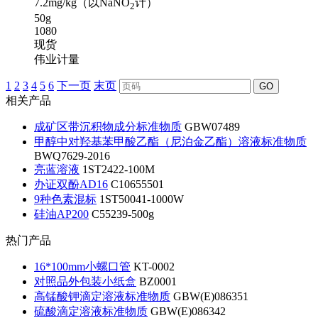
7.2mg/kg（以NaNO
计）
2
50g
1080
现货
伟业计量
1
2
3
4
5
6
下一页
末页
GO
相关产品
成矿区带沉积物成分标准物质
GBW07489
甲醇中对羟基苯甲酸乙酯（尼泊金乙酯）溶液标准物质
BWQ7629-2016
亮蓝溶液
1ST2422-100M
办证双酚AD16
C10655501
9种色素混标
1ST50041-1000W
硅油AP200
C55239-500g
热门产品
16*100mm小螺口管
KT-0002
对照品外包装小纸盒
BZ0001
高锰酸钾滴定溶液标准物质
GBW(E)086351
硫酸滴定溶液标准物质
GBW(E)086342