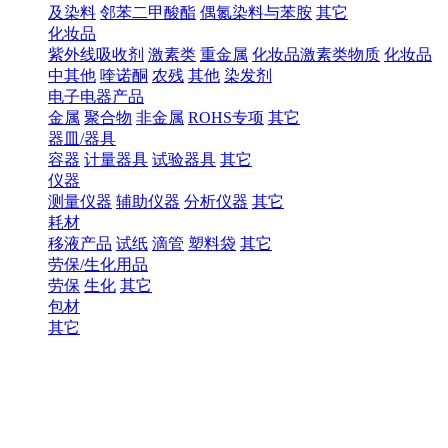
及染料
邻苯二甲酸酯
偶氮染料与苯胺
其它
化妆品
紫外线吸收剂
激素类
重金属
化妆品激素类物质
化妆品
中其他
喹诺酮
农残
其他
染发剂
电子电器产品
金属
聚合物
非金属
ROHS专项
其它
器皿/器具
容器
计量器具
试验器具
其它
仪器
测量仪器
辅助仪器
分析仪器
其它
耗材
移液产品
试纸
滴管
塑料袋
其它
劳保/生化用品
劳保
生化
其它
包材
其它