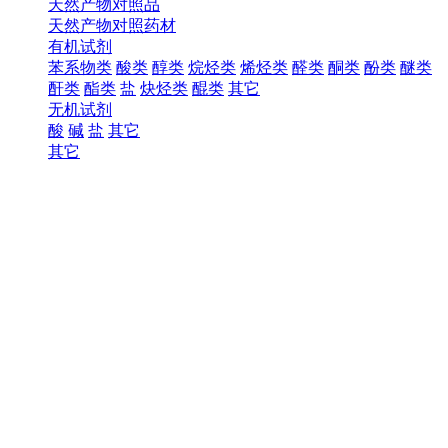
天然产物对照品
天然产物对照药材
有机试剂
苯系物类
酸类
醇类
烷烃类
烯烃类
醛类
酮类
酚类
醚类
酐类
酯类
盐
炔烃类
醌类
其它
无机试剂
酸
碱
盐
其它
其它