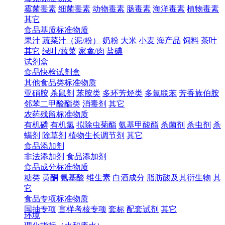
霉菌毒素
细菌毒素
动物毒素
肠毒素
海洋毒素
植物毒素
其它
食品基质标准物质
果汁
蔬菜汁（泥/粉）
奶粉
大米
小麦
海产品
饲料
茶叶
其它
绿叶/蔬菜
家禽/肉
盐碘
试剂盒
食品快检试剂盒
其他食品类标准物质
亚硝胺
杀鼠剂
苯胺类
多环芳烃类
多氯联苯
芳香族伯胺
邻苯二甲酸酯类
消毒剂
其它
农药残留标准物质
有机磷
有机氯
拟除虫菊酯
氨基甲酸酯
杀菌剂
杀虫剂
杀
螨剂
除草剂
植物生长调节剂
其它
食品添加剂
非法添加剂
食品添加剂
食品成分标准物质
糖类
黄酮
氨基酸
维生素
白酒成分
脂肪酸及其衍生物
其
它
食品专项标准物质
国抽专项
盲样考核专项
套标
配套试剂
其它
环境