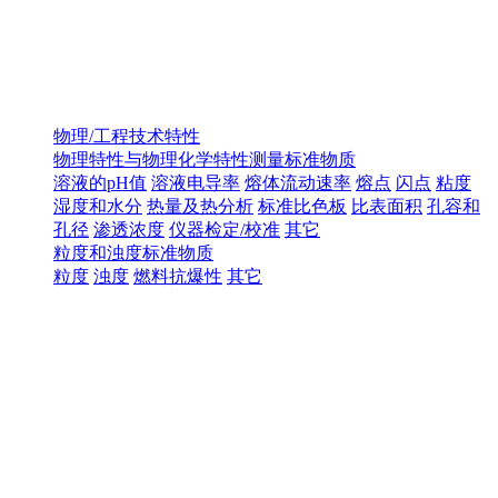
物理/工程技术特性
物理特性与物理化学特性测量标准物质
溶液的pH值
溶液电导率
熔体流动速率
熔点
闪点
粘度
湿度和水分
热量及热分析
标准比色板
比表面积
孔容和
孔径
渗透浓度
仪器检定/校准
其它
粒度和浊度标准物质
粒度
浊度
燃料抗爆性
其它