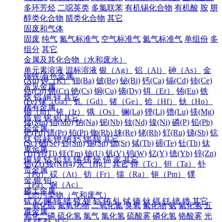
多环芳烃
二噁英类
多氯联苯
有机锡化合物
有机酸
胺
肼
醇类化合物
腈类化合物
其它
固废和气体
固废
纯气
氮气标准气
空气标准气
氦气标准气
单组份
多
组分
其它
金属及其化合物（水和废水）
单元素溶液
混标溶液
银（Ag）
铝（Al）
砷（As）
金
钢铁/有色金属
(Au)
钾（K）
钡(Ba)
铍(Be)
铋(Bi)
钙(Ca)
镉(Cd)
铈(Ce)
常见金属
钴(Co)
铬(Cr)
铯(Cs)
铜(Cu)
镝(Dy)
铒（Er）
铕(Eu)
铁
铁
铝
铜
锌
其它
(Fe)
镓（Ga）
钆（Gd）
锗（Ge）
铪（Hf）
钬（Ho）
稀有金属
铟（In）
铱（Ir）
锇（Os）
镧(La)
锂(Li)
镥(Lu)
镁(Mg)
锆
铪
铌
钽
其它
锰(Mn)
钼(Mo)
钠(Na)
铌(Nb)
钕(Nd)
镍(Ni)
磷(P)
铅(Pb)
轻金属
钯(Pd)
镨(Pr)
铂(Pt)
铷(Rb)
铼(Re)
铑(Rh)
钌(Ru)
锑(Sb)
钪
钛
铝
镁
钾
钠
钙
锶
钡
其它
(Sc)
硒(Se)
钐(Sm)
锡(Sn)
锶(Sr)
铽(Tb)
碲(Te)
钍(Th)
钛
重金属
(Ti)
铊(Tl)
铥(Tm)
铀(U)
钒(V)
钨(W)
钇(Y)
镱(Yb)
锌(Zn)
铜
镍
钴
铅
锌
锡
锑
铋
镉
汞
其它
锆(Zr)
铵(NH4)
汞（Hg）
其它
锝（Tc）
钽（Ta）
钋
贵金属
（Po）
砹（At）
钫（Fr）
镭（Ra）
钷（Pm）
镤
金
银
铂
（Pa）
锕（Ac）
稀土金属
气态污染物（气和废气）
钪
钇
镧
铈
镨
钕
钷
钐
铕
钆
铽
镝
钬
铒
铥
镱
镥
其它
二氧化硫
氮氧化物
二氧化氮
臭氧
氟化物
氨
氰化氢
五
准金属
氧化二磷
硫化氢
氯气
氯化氢
硫酸雾
磷化氢
铬酸雾
光
锗
锑
钋
其它