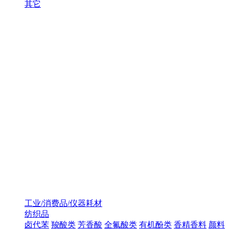
其它
工业/消费品/仪器耗材
纺织品
卤代苯
羧酸类
芳香酸
全氟酸类
有机酚类
香精香料
颜料