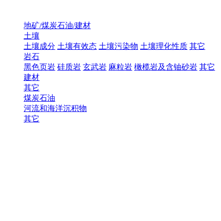
地矿/煤炭石油/建材
土壤
土壤成分
土壤有效态
土壤污染物
土壤理化性质
其它
岩石
黑色页岩
硅质岩
玄武岩
麻粒岩
橄榄岩及含铀砂岩
其它
建材
其它
煤炭石油
河流和海洋沉积物
其它