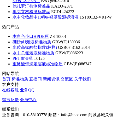
30981.2-2025）
BWQ8502-2016
他扎罗汀检测标准品
KAEO-2371
奥克立林检测标准品
ECDL-24272
水中化妆品中10种α-羟基酸混标溶液
1ST80132-VR1-W
热门产品
本白色小口HPDE瓶
ZS-10001
硼砂pH溶液标准物质
GBW(E)130936
水质高锰酸盐指数(标样)
GSB07-3162-2014
水中总氮溶液标准物质
GBW(E)086223
PET血清瓶
T0125
重铬酸钾滴定溶液标准物质
GBW(E)086347
网站导航
首页
标准物质
直播间
新闻资讯
交流区
关于我们
客户支持
在线客服
业务QQ
留言反馈
会员中心
联系我们
业务咨询：010-58103778
邮箱：info@bncc.com
商城县城关镇