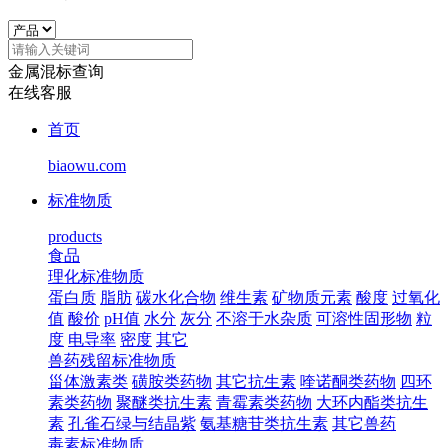
金属混标查询
在线客服
首页
biaowu.com
标准物质
products
食品
理化标准物质
蛋白质
脂肪
碳水化合物
维生素
矿物质元素
酸度
过氧化
值
酸价
pH值
水分
灰分
不溶于水杂质
可溶性固形物
粒
度
电导率
密度
其它
兽药残留标准物质
甾体激素类
磺胺类药物
其它抗生素
喹诺酮类药物
四环
素类药物
聚醚类抗生素
青霉素类药物
大环内酯类抗生
素
孔雀石绿与结晶紫
氨基糖苷类抗生素
其它兽药
毒素标准物质