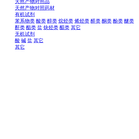
天然产物对照品
天然产物对照药材
有机试剂
苯系物类
酸类
醇类
烷烃类
烯烃类
醛类
酮类
酚类
醚类
酐类
酯类
盐
炔烃类
醌类
其它
无机试剂
酸
碱
盐
其它
其它