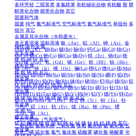
多环芳烃
二噁英类
多氯联苯
有机锡化合物
有机酸
胺
肼
醇类化合物
腈类化合物
其它
固废和气体
固废
纯气
氮气标准气
空气标准气
氦气标准气
单组份
多
组分
其它
金属及其化合物（水和废水）
单元素溶液
混标溶液
银（Ag）
铝（Al）
砷（As）
金
钢铁/有色金属
(Au)
钾（K）
钡(Ba)
铍(Be)
铋(Bi)
钙(Ca)
镉(Cd)
铈(Ce)
常见金属
钴(Co)
铬(Cr)
铯(Cs)
铜(Cu)
镝(Dy)
铒（Er）
铕(Eu)
铁
铁
铝
铜
锌
其它
(Fe)
镓（Ga）
钆（Gd）
锗（Ge）
铪（Hf）
钬（Ho）
稀有金属
铟（In）
铱（Ir）
锇（Os）
镧(La)
锂(Li)
镥(Lu)
镁(Mg)
锆
铪
铌
钽
其它
锰(Mn)
钼(Mo)
钠(Na)
铌(Nb)
钕(Nd)
镍(Ni)
磷(P)
铅(Pb)
轻金属
钯(Pd)
镨(Pr)
铂(Pt)
铷(Rb)
铼(Re)
铑(Rh)
钌(Ru)
锑(Sb)
钪
钛
铝
镁
钾
钠
钙
锶
钡
其它
(Sc)
硒(Se)
钐(Sm)
锡(Sn)
锶(Sr)
铽(Tb)
碲(Te)
钍(Th)
钛
重金属
(Ti)
铊(Tl)
铥(Tm)
铀(U)
钒(V)
钨(W)
钇(Y)
镱(Yb)
锌(Zn)
铜
镍
钴
铅
锌
锡
锑
铋
镉
汞
其它
锆(Zr)
铵(NH4)
汞（Hg）
其它
锝（Tc）
钽（Ta）
钋
贵金属
（Po）
砹（At）
钫（Fr）
镭（Ra）
钷（Pm）
镤
金
银
铂
（Pa）
锕（Ac）
稀土金属
气态污染物（气和废气）
钪
钇
镧
铈
镨
钕
钷
钐
铕
钆
铽
镝
钬
铒
铥
镱
镥
其它
二氧化硫
氮氧化物
二氧化氮
臭氧
氟化物
氨
氰化氢
五
准金属
氧化二磷
硫化氢
氯气
氯化氢
硫酸雾
磷化氢
铬酸雾
光
锗
锑
钋
其它