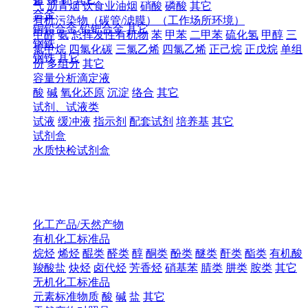
气
沥青烟
饮食业油烟
硝酸
磷酸
其它
合金
有机污染物（碳管/滤膜）（工作场所环境）
铜铅合金
铅钯合金
其它
甲醛
氨
总挥发性有机物
苯
甲苯
二甲苯
硫化氢
甲醇
三
钢铁
氯甲烷
四氯化碳
三氯乙烯
四氯乙烯
正己烷
正戊烷
单组
钢铁
其它
份
多组分
其它
容量分析滴定液
酸
碱
氧化还原
沉淀
络合
其它
试剂、试液类
试液
缓冲液
指示剂
配套试剂
培养基
其它
试剂盒
水质快检试剂盒
化工产品/天然产物
有机化工标准品
烷烃
烯烃
醌类
醛类
醇
酮类
酚类
醚类
酐类
酯类
有机酸
羧酸盐
炔烃
卤代烃
芳香烃
硝基苯
腈类
肼类
胺类
其它
无机化工标准品
元素标准物质
酸
碱
盐
其它