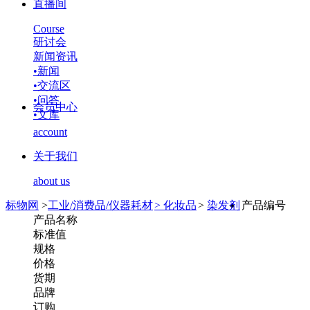
直播间
Course
研讨会
新闻资讯
•
新闻
•
交流区
•
问答
会员中心
•
文库
account
关于我们
about us
标物网
>
工业/消费品/仪器耗材
>
化妆品
>
染发剂
产品编号
产品名称
标准值
规格
价格
货期
品牌
订购