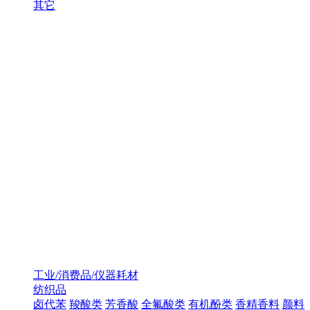
其它
工业/消费品/仪器耗材
纺织品
卤代苯
羧酸类
芳香酸
全氟酸类
有机酚类
香精香料
颜料