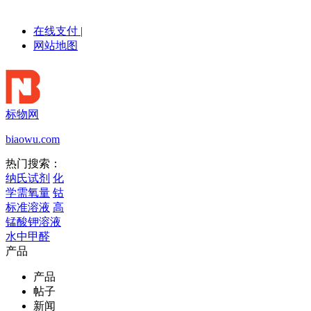
在线支付
|
网站地图
标物网
biaowu.com
热门搜索：
纳氏试剂
化
学需氧量
钴
标准溶液
高
锰酸钾溶液
水中甲醛
产品
产品
帖子
新闻