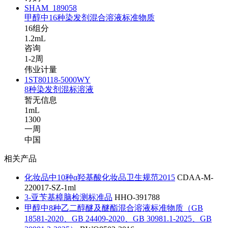
SHAM_189058
甲醇中16种染发剂混合溶液标准物质
16组分
1.2mL
咨询
1-2周
伟业计量
1ST80118-5000WY
8种染发剂混标溶液
暂无信息
1mL
1300
一周
中国
相关产品
化妆品中10种α羟基酸化妆品卫生规范2015
CDAA-M-
220017-SZ-1ml
3-亚苄基樟脑检测标准品
HHO-391788
甲醇中8种乙二醇醚及醚酯混合溶液标准物质（GB
18581-2020、GB 24409-2020、GB 30981.1-2025、GB