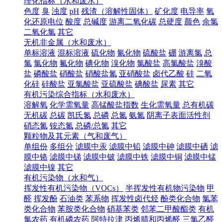
理化指标（水和废水）
色度
臭
浊度
pH
残渣（溶解性固体）
矿化度
电导率
氧
化还原电位
酸度
总碱度
游离二氧化碳
总硬度
颜色
余氯
二氧化氯
其它
无机非金属（水和废水）
单标溶液
混标溶液
硫化物
氰化物
硫酸盐
硼
游离氯
总
氯
氯化物
氟化物
碘化物
溴化物
氯酸盐
高氯酸盐
溴酸
盐
磷酸盐
硝酸盐
硝酸盐氮
亚硝酸盐
卤代乙酸
硅
二氧
化硅
硅酸盐
亚氯酸盐
亚硫酸盐
碘酸盐
尿素
其它
有机污染综合指标（水和废水）
溶解氧
化学需氧量
高锰酸盐指数
生化需氧量
总有机碳
无机碳
总碳
凯氏氮
总磷
总氮
氨氮
阴离子表面活性剂
硝态氮
铵态氮
总磷/总氮
其它
颗粒物及其元素（气和废气）
单组份
多组分
滤膜中汞
滤膜中铅
滤膜中砷
滤膜中硒
滤
膜中铬
滤膜中锑
滤膜中铍
滤膜中铁
滤膜中铜
滤膜中锰
滤膜中镍
其它
有机污染物（水和气）
挥发性有机污染物（VOCs）
半挥发性有机物污染物
甲
醛
挥发酚
石油类
苯系物
挥发性卤代烃
酚类化合物
氯苯
类化合物
苯胺类化合物
硝基苯类
邻苯二甲酸酯类
有机
氯农药
有机磷农药
阿特拉津
丙烯腈和丙烯醛
三氯乙醛