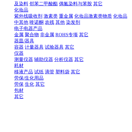
及染料
邻苯二甲酸酯
偶氮染料与苯胺
其它
化妆品
紫外线吸收剂
激素类
重金属
化妆品激素类物质
化妆品
中其他
喹诺酮
农残
其他
染发剂
电子电器产品
金属
聚合物
非金属
ROHS专项
其它
器皿/器具
容器
计量器具
试验器具
其它
仪器
测量仪器
辅助仪器
分析仪器
其它
耗材
移液产品
试纸
滴管
塑料袋
其它
劳保/生化用品
劳保
生化
其它
包材
其它