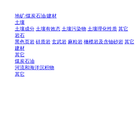
地矿/煤炭石油/建材
土壤
土壤成分
土壤有效态
土壤污染物
土壤理化性质
其它
岩石
黑色页岩
硅质岩
玄武岩
麻粒岩
橄榄岩及含铀砂岩
其它
建材
其它
煤炭石油
河流和海洋沉积物
其它