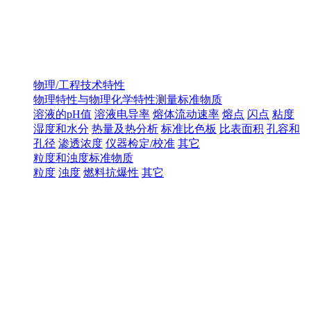
物理/工程技术特性
物理特性与物理化学特性测量标准物质
溶液的pH值
溶液电导率
熔体流动速率
熔点
闪点
粘度
湿度和水分
热量及热分析
标准比色板
比表面积
孔容和
孔径
渗透浓度
仪器检定/校准
其它
粒度和浊度标准物质
粒度
浊度
燃料抗爆性
其它