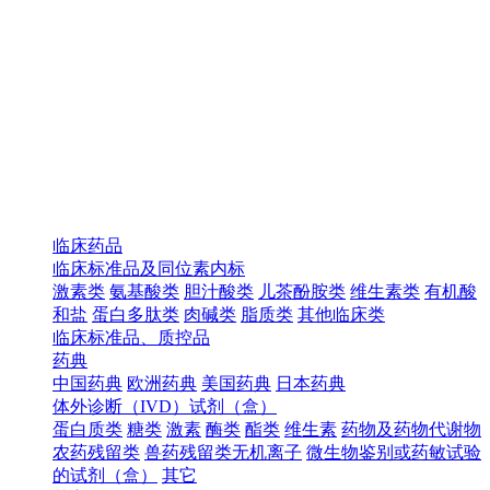
临床药品
临床标准品及同位素内标
激素类
氨基酸类
胆汁酸类
儿茶酚胺类
维生素类
有机酸
和盐
蛋白多肽类
肉碱类
脂质类
其他临床类
临床标准品、质控品
药典
中国药典
欧洲药典
美国药典
日本药典
体外诊断（IVD）试剂（盒）
蛋白质类
糖类
激素
酶类
酯类
维生素
药物及药物代谢物
农药残留类
兽药残留类无机离子
微生物鉴别或药敏试验
的试剂（盒）
其它