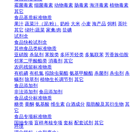
霉菌毒素
细菌毒素
动物毒素
肠毒素
海洋毒素
植物毒素
其它
食品基质标准物质
果汁
蔬菜汁（泥/粉）
奶粉
大米
小麦
海产品
饲料
茶叶
其它
绿叶/蔬菜
家禽/肉
盐碘
试剂盒
食品快检试剂盒
其他食品类标准物质
亚硝胺
杀鼠剂
苯胺类
多环芳烃类
多氯联苯
芳香族伯胺
邻苯二甲酸酯类
消毒剂
其它
农药残留标准物质
有机磷
有机氯
拟除虫菊酯
氨基甲酸酯
杀菌剂
杀虫剂
杀
螨剂
除草剂
植物生长调节剂
其它
食品添加剂
非法添加剂
食品添加剂
食品成分标准物质
糖类
黄酮
氨基酸
维生素
白酒成分
脂肪酸及其衍生物
其
它
食品专项标准物质
国抽专项
盲样考核专项
套标
配套试剂
其它
环境