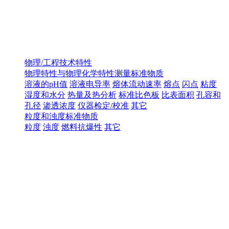
物理/工程技术特性
物理特性与物理化学特性测量标准物质
溶液的pH值
溶液电导率
熔体流动速率
熔点
闪点
粘度
湿度和水分
热量及热分析
标准比色板
比表面积
孔容和
孔径
渗透浓度
仪器检定/校准
其它
粒度和浊度标准物质
粒度
浊度
燃料抗爆性
其它