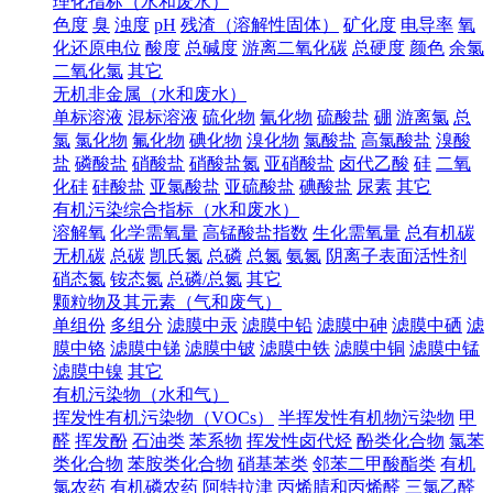
理化指标（水和废水）
色度
臭
浊度
pH
残渣（溶解性固体）
矿化度
电导率
氧
化还原电位
酸度
总碱度
游离二氧化碳
总硬度
颜色
余氯
二氧化氯
其它
无机非金属（水和废水）
单标溶液
混标溶液
硫化物
氰化物
硫酸盐
硼
游离氯
总
氯
氯化物
氟化物
碘化物
溴化物
氯酸盐
高氯酸盐
溴酸
盐
磷酸盐
硝酸盐
硝酸盐氮
亚硝酸盐
卤代乙酸
硅
二氧
化硅
硅酸盐
亚氯酸盐
亚硫酸盐
碘酸盐
尿素
其它
有机污染综合指标（水和废水）
溶解氧
化学需氧量
高锰酸盐指数
生化需氧量
总有机碳
无机碳
总碳
凯氏氮
总磷
总氮
氨氮
阴离子表面活性剂
硝态氮
铵态氮
总磷/总氮
其它
颗粒物及其元素（气和废气）
单组份
多组分
滤膜中汞
滤膜中铅
滤膜中砷
滤膜中硒
滤
膜中铬
滤膜中锑
滤膜中铍
滤膜中铁
滤膜中铜
滤膜中锰
滤膜中镍
其它
有机污染物（水和气）
挥发性有机污染物（VOCs）
半挥发性有机物污染物
甲
醛
挥发酚
石油类
苯系物
挥发性卤代烃
酚类化合物
氯苯
类化合物
苯胺类化合物
硝基苯类
邻苯二甲酸酯类
有机
氯农药
有机磷农药
阿特拉津
丙烯腈和丙烯醛
三氯乙醛