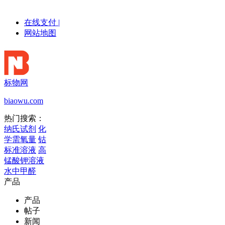
在线支付
|
网站地图
标物网
biaowu.com
热门搜索：
纳氏试剂
化
学需氧量
钴
标准溶液
高
锰酸钾溶液
水中甲醛
产品
产品
帖子
新闻