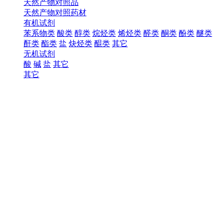
天然产物对照品
天然产物对照药材
有机试剂
苯系物类
酸类
醇类
烷烃类
烯烃类
醛类
酮类
酚类
醚类
酐类
酯类
盐
炔烃类
醌类
其它
无机试剂
酸
碱
盐
其它
其它