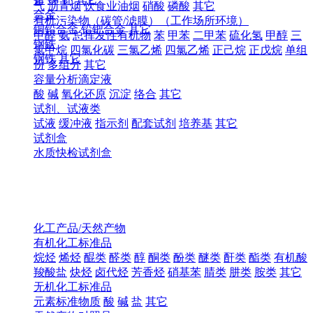
气
沥青烟
饮食业油烟
硝酸
磷酸
其它
合金
有机污染物（碳管/滤膜）（工作场所环境）
铜铅合金
铅钯合金
其它
甲醛
氨
总挥发性有机物
苯
甲苯
二甲苯
硫化氢
甲醇
三
钢铁
氯甲烷
四氯化碳
三氯乙烯
四氯乙烯
正己烷
正戊烷
单组
钢铁
其它
份
多组分
其它
容量分析滴定液
酸
碱
氧化还原
沉淀
络合
其它
试剂、试液类
试液
缓冲液
指示剂
配套试剂
培养基
其它
试剂盒
水质快检试剂盒
化工产品/天然产物
有机化工标准品
烷烃
烯烃
醌类
醛类
醇
酮类
酚类
醚类
酐类
酯类
有机酸
羧酸盐
炔烃
卤代烃
芳香烃
硝基苯
腈类
肼类
胺类
其它
无机化工标准品
元素标准物质
酸
碱
盐
其它