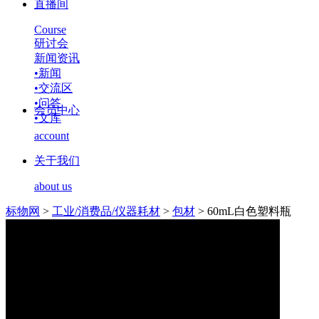
直播间
Course
研讨会
新闻资讯
•
新闻
•
交流区
•
问答
会员中心
•
文库
account
关于我们
about us
标物网
>
工业/消费品/仪器耗材
>
包材
>
60mL白色塑料瓶