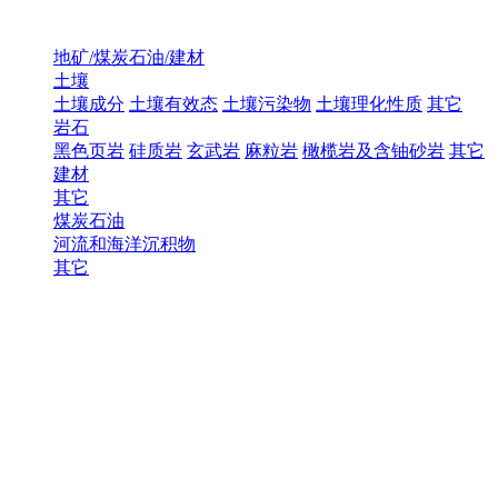
地矿/煤炭石油/建材
土壤
土壤成分
土壤有效态
土壤污染物
土壤理化性质
其它
岩石
黑色页岩
硅质岩
玄武岩
麻粒岩
橄榄岩及含铀砂岩
其它
建材
其它
煤炭石油
河流和海洋沉积物
其它