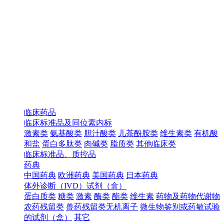
临床药品
临床标准品及同位素内标
激素类
氨基酸类
胆汁酸类
儿茶酚胺类
维生素类
有机酸
和盐
蛋白多肽类
肉碱类
脂质类
其他临床类
临床标准品、质控品
药典
中国药典
欧洲药典
美国药典
日本药典
体外诊断（IVD）试剂（盒）
蛋白质类
糖类
激素
酶类
酯类
维生素
药物及药物代谢物
农药残留类
兽药残留类无机离子
微生物鉴别或药敏试验
的试剂（盒）
其它