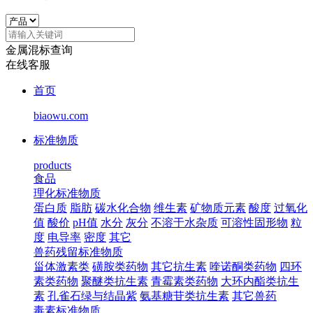
金属混标查询
在线客服
首页
biaowu.com
标准物质
products
食品
理化标准物质
蛋白质
脂肪
碳水化合物
维生素
矿物质元素
酸度
过氧化
值
酸价
pH值
水分
灰分
不溶于水杂质
可溶性固形物
粒
度
电导率
密度
其它
兽药残留标准物质
甾体激素类
磺胺类药物
其它抗生素
喹诺酮类药物
四环
素类药物
聚醚类抗生素
青霉素类药物
大环内酯类抗生
素
孔雀石绿与结晶紫
氨基糖苷类抗生素
其它兽药
毒素标准物质