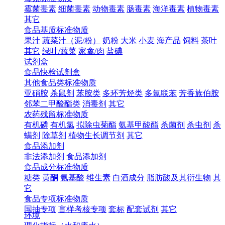
霉菌毒素
细菌毒素
动物毒素
肠毒素
海洋毒素
植物毒素
其它
食品基质标准物质
果汁
蔬菜汁（泥/粉）
奶粉
大米
小麦
海产品
饲料
茶叶
其它
绿叶/蔬菜
家禽/肉
盐碘
试剂盒
食品快检试剂盒
其他食品类标准物质
亚硝胺
杀鼠剂
苯胺类
多环芳烃类
多氯联苯
芳香族伯胺
邻苯二甲酸酯类
消毒剂
其它
农药残留标准物质
有机磷
有机氯
拟除虫菊酯
氨基甲酸酯
杀菌剂
杀虫剂
杀
螨剂
除草剂
植物生长调节剂
其它
食品添加剂
非法添加剂
食品添加剂
食品成分标准物质
糖类
黄酮
氨基酸
维生素
白酒成分
脂肪酸及其衍生物
其
它
食品专项标准物质
国抽专项
盲样考核专项
套标
配套试剂
其它
环境