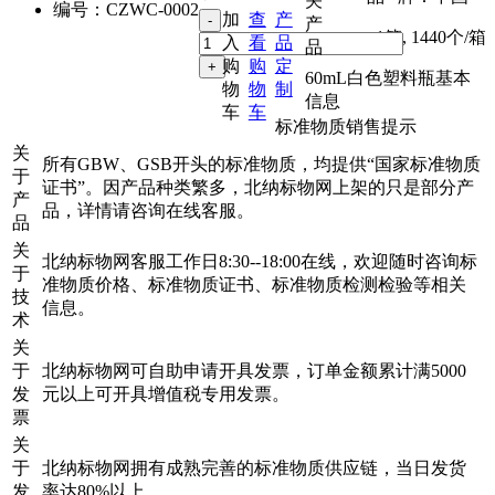
关
编号：
CZWC-0002
加
查
产
产
1箱
,
1440个/箱
入
看
品
品
购
购
定
60mL白色塑料瓶基本
物
物
制
信息
车
车
标准物质销售提示
关
所有GBW、GSB开头的标准物质，均提供“国家标准物质
于
证书”。因产品种类繁多，北纳标物网上架的只是部分产
产
品，详情请咨询在线客服。
品
关
北纳标物网客服工作日8:30--18:00在线，欢迎随时咨询标
于
准物质价格、标准物质证书、标准物质检测检验等相关
技
信息。
术
关
于
北纳标物网可自助申请开具发票，订单金额累计满5000
发
元以上可开具增值税专用发票。
票
关
于
北纳标物网拥有成熟完善的标准物质供应链，当日发货
发
率达80%以上。