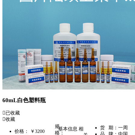
60mL白色塑料瓶
已收藏
收藏
规
货 期：
一周
基本信息
相
价格：
￥3200
格：
品 牌：
中国