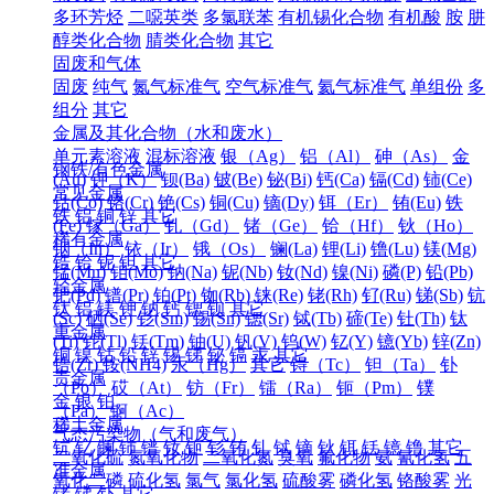
多环芳烃
二噁英类
多氯联苯
有机锡化合物
有机酸
胺
肼
醇类化合物
腈类化合物
其它
固废和气体
固废
纯气
氮气标准气
空气标准气
氦气标准气
单组份
多
组分
其它
金属及其化合物（水和废水）
单元素溶液
混标溶液
银（Ag）
铝（Al）
砷（As）
金
钢铁/有色金属
(Au)
钾（K）
钡(Ba)
铍(Be)
铋(Bi)
钙(Ca)
镉(Cd)
铈(Ce)
常见金属
钴(Co)
铬(Cr)
铯(Cs)
铜(Cu)
镝(Dy)
铒（Er）
铕(Eu)
铁
铁
铝
铜
锌
其它
(Fe)
镓（Ga）
钆（Gd）
锗（Ge）
铪（Hf）
钬（Ho）
稀有金属
铟（In）
铱（Ir）
锇（Os）
镧(La)
锂(Li)
镥(Lu)
镁(Mg)
锆
铪
铌
钽
其它
锰(Mn)
钼(Mo)
钠(Na)
铌(Nb)
钕(Nd)
镍(Ni)
磷(P)
铅(Pb)
轻金属
钯(Pd)
镨(Pr)
铂(Pt)
铷(Rb)
铼(Re)
铑(Rh)
钌(Ru)
锑(Sb)
钪
钛
铝
镁
钾
钠
钙
锶
钡
其它
(Sc)
硒(Se)
钐(Sm)
锡(Sn)
锶(Sr)
铽(Tb)
碲(Te)
钍(Th)
钛
重金属
(Ti)
铊(Tl)
铥(Tm)
铀(U)
钒(V)
钨(W)
钇(Y)
镱(Yb)
锌(Zn)
铜
镍
钴
铅
锌
锡
锑
铋
镉
汞
其它
锆(Zr)
铵(NH4)
汞（Hg）
其它
锝（Tc）
钽（Ta）
钋
贵金属
（Po）
砹（At）
钫（Fr）
镭（Ra）
钷（Pm）
镤
金
银
铂
（Pa）
锕（Ac）
稀土金属
气态污染物（气和废气）
钪
钇
镧
铈
镨
钕
钷
钐
铕
钆
铽
镝
钬
铒
铥
镱
镥
其它
二氧化硫
氮氧化物
二氧化氮
臭氧
氟化物
氨
氰化氢
五
准金属
氧化二磷
硫化氢
氯气
氯化氢
硫酸雾
磷化氢
铬酸雾
光
锗
锑
钋
其它