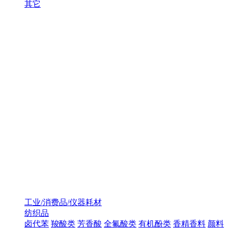
其它
工业/消费品/仪器耗材
纺织品
卤代苯
羧酸类
芳香酸
全氟酸类
有机酚类
香精香料
颜料