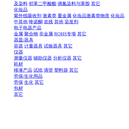
及染料
邻苯二甲酸酯
偶氮染料与苯胺
其它
化妆品
紫外线吸收剂
激素类
重金属
化妆品激素类物质
化妆品
中其他
喹诺酮
农残
其他
染发剂
电子电器产品
金属
聚合物
非金属
ROHS专项
其它
器皿/器具
容器
计量器具
试验器具
其它
仪器
测量仪器
辅助仪器
分析仪器
其它
耗材
移液产品
试纸
滴管
塑料袋
其它
劳保/生化用品
劳保
生化
其它
包材
其它