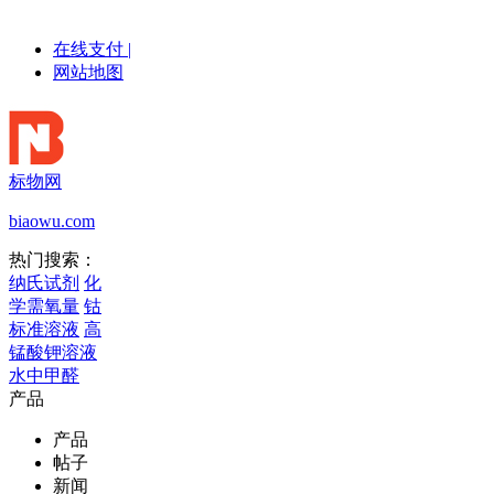
在线支付
|
网站地图
标物网
biaowu.com
热门搜索：
纳氏试剂
化
学需氧量
钴
标准溶液
高
锰酸钾溶液
水中甲醛
产品
产品
帖子
新闻