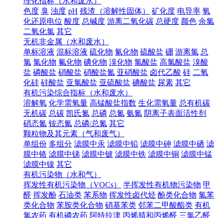
理化指标（水和废水）
色度
臭
浊度
pH
残渣（溶解性固体）
矿化度
电导率
氧
化还原电位
酸度
总碱度
游离二氧化碳
总硬度
颜色
余氯
二氧化氯
其它
无机非金属（水和废水）
单标溶液
混标溶液
硫化物
氰化物
硫酸盐
硼
游离氯
总
氯
氯化物
氟化物
碘化物
溴化物
氯酸盐
高氯酸盐
溴酸
盐
磷酸盐
硝酸盐
硝酸盐氮
亚硝酸盐
卤代乙酸
硅
二氧
化硅
硅酸盐
亚氯酸盐
亚硫酸盐
碘酸盐
尿素
其它
有机污染综合指标（水和废水）
溶解氧
化学需氧量
高锰酸盐指数
生化需氧量
总有机碳
无机碳
总碳
凯氏氮
总磷
总氮
氨氮
阴离子表面活性剂
硝态氮
铵态氮
总磷/总氮
其它
颗粒物及其元素（气和废气）
单组份
多组分
滤膜中汞
滤膜中铅
滤膜中砷
滤膜中硒
滤
膜中铬
滤膜中锑
滤膜中铍
滤膜中铁
滤膜中铜
滤膜中锰
滤膜中镍
其它
有机污染物（水和气）
挥发性有机污染物（VOCs）
半挥发性有机物污染物
甲
醛
挥发酚
石油类
苯系物
挥发性卤代烃
酚类化合物
氯苯
类化合物
苯胺类化合物
硝基苯类
邻苯二甲酸酯类
有机
氯农药
有机磷农药
阿特拉津
丙烯腈和丙烯醛
三氯乙醛