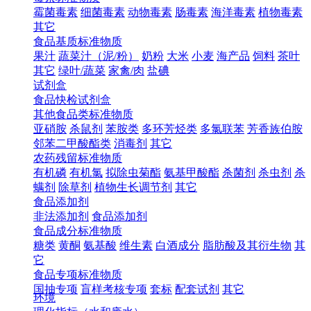
霉菌毒素
细菌毒素
动物毒素
肠毒素
海洋毒素
植物毒素
其它
食品基质标准物质
果汁
蔬菜汁（泥/粉）
奶粉
大米
小麦
海产品
饲料
茶叶
其它
绿叶/蔬菜
家禽/肉
盐碘
试剂盒
食品快检试剂盒
其他食品类标准物质
亚硝胺
杀鼠剂
苯胺类
多环芳烃类
多氯联苯
芳香族伯胺
邻苯二甲酸酯类
消毒剂
其它
农药残留标准物质
有机磷
有机氯
拟除虫菊酯
氨基甲酸酯
杀菌剂
杀虫剂
杀
螨剂
除草剂
植物生长调节剂
其它
食品添加剂
非法添加剂
食品添加剂
食品成分标准物质
糖类
黄酮
氨基酸
维生素
白酒成分
脂肪酸及其衍生物
其
它
食品专项标准物质
国抽专项
盲样考核专项
套标
配套试剂
其它
环境