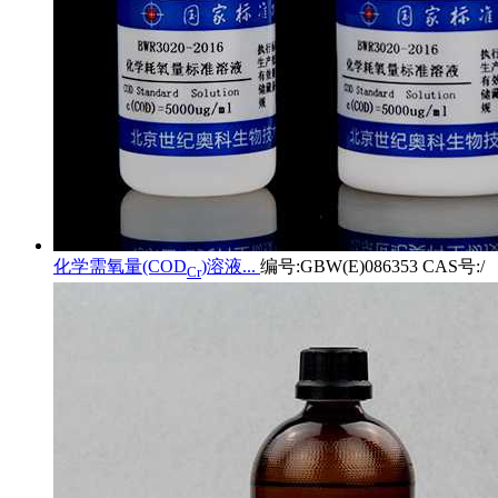
化学需氧量(COD
)溶液...
编号:GBW(E)086353 CAS号:/
Cr