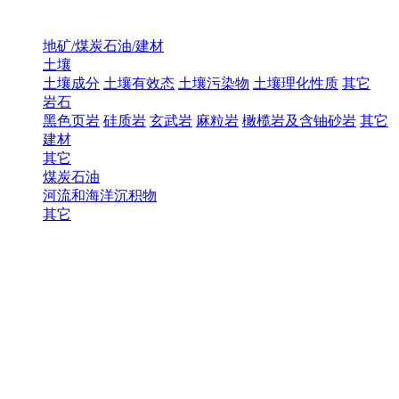
地矿/煤炭石油/建材
土壤
土壤成分
土壤有效态
土壤污染物
土壤理化性质
其它
岩石
黑色页岩
硅质岩
玄武岩
麻粒岩
橄榄岩及含铀砂岩
其它
建材
其它
煤炭石油
河流和海洋沉积物
其它