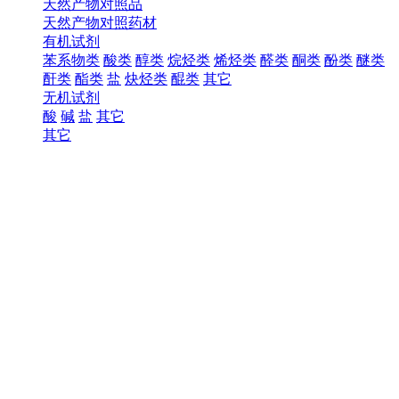
天然产物对照品
天然产物对照药材
有机试剂
苯系物类
酸类
醇类
烷烃类
烯烃类
醛类
酮类
酚类
醚类
酐类
酯类
盐
炔烃类
醌类
其它
无机试剂
酸
碱
盐
其它
其它