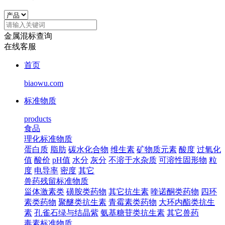
金属混标查询
在线客服
首页
biaowu.com
标准物质
products
食品
理化标准物质
蛋白质
脂肪
碳水化合物
维生素
矿物质元素
酸度
过氧化
值
酸价
pH值
水分
灰分
不溶于水杂质
可溶性固形物
粒
度
电导率
密度
其它
兽药残留标准物质
甾体激素类
磺胺类药物
其它抗生素
喹诺酮类药物
四环
素类药物
聚醚类抗生素
青霉素类药物
大环内酯类抗生
素
孔雀石绿与结晶紫
氨基糖苷类抗生素
其它兽药
毒素标准物质