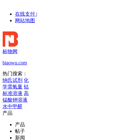
在线支付
|
网站地图
标物网
biaowu.com
热门搜索：
纳氏试剂
化
学需氧量
钴
标准溶液
高
锰酸钾溶液
水中甲醛
产品
产品
帖子
新闻