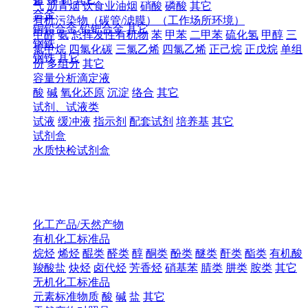
气
沥青烟
饮食业油烟
硝酸
磷酸
其它
合金
有机污染物（碳管/滤膜）（工作场所环境）
铜铅合金
铅钯合金
其它
甲醛
氨
总挥发性有机物
苯
甲苯
二甲苯
硫化氢
甲醇
三
钢铁
氯甲烷
四氯化碳
三氯乙烯
四氯乙烯
正己烷
正戊烷
单组
钢铁
其它
份
多组分
其它
容量分析滴定液
酸
碱
氧化还原
沉淀
络合
其它
试剂、试液类
试液
缓冲液
指示剂
配套试剂
培养基
其它
试剂盒
水质快检试剂盒
化工产品/天然产物
有机化工标准品
烷烃
烯烃
醌类
醛类
醇
酮类
酚类
醚类
酐类
酯类
有机酸
羧酸盐
炔烃
卤代烃
芳香烃
硝基苯
腈类
肼类
胺类
其它
无机化工标准品
元素标准物质
酸
碱
盐
其它