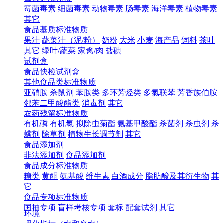
霉菌毒素
细菌毒素
动物毒素
肠毒素
海洋毒素
植物毒素
其它
食品基质标准物质
果汁
蔬菜汁（泥/粉）
奶粉
大米
小麦
海产品
饲料
茶叶
其它
绿叶/蔬菜
家禽/肉
盐碘
试剂盒
食品快检试剂盒
其他食品类标准物质
亚硝胺
杀鼠剂
苯胺类
多环芳烃类
多氯联苯
芳香族伯胺
邻苯二甲酸酯类
消毒剂
其它
农药残留标准物质
有机磷
有机氯
拟除虫菊酯
氨基甲酸酯
杀菌剂
杀虫剂
杀
螨剂
除草剂
植物生长调节剂
其它
食品添加剂
非法添加剂
食品添加剂
食品成分标准物质
糖类
黄酮
氨基酸
维生素
白酒成分
脂肪酸及其衍生物
其
它
食品专项标准物质
国抽专项
盲样考核专项
套标
配套试剂
其它
环境