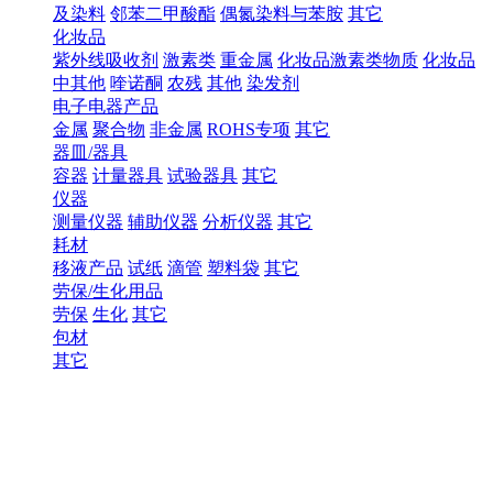
及染料
邻苯二甲酸酯
偶氮染料与苯胺
其它
化妆品
紫外线吸收剂
激素类
重金属
化妆品激素类物质
化妆品
中其他
喹诺酮
农残
其他
染发剂
电子电器产品
金属
聚合物
非金属
ROHS专项
其它
器皿/器具
容器
计量器具
试验器具
其它
仪器
测量仪器
辅助仪器
分析仪器
其它
耗材
移液产品
试纸
滴管
塑料袋
其它
劳保/生化用品
劳保
生化
其它
包材
其它