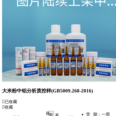
大米粉中铝分析质控样(GB5009.268-2016)
已收藏
收藏
规
货 期：
一周
加
基