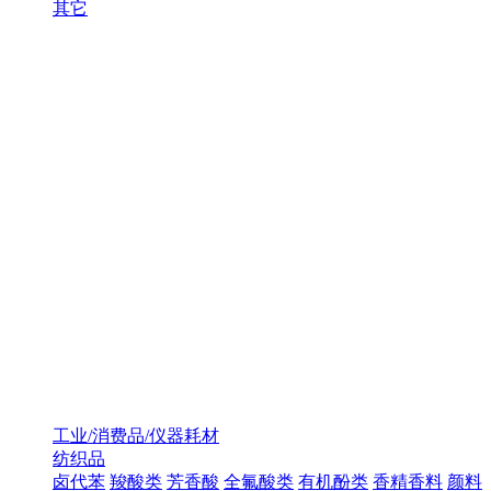
其它
工业/消费品/仪器耗材
纺织品
卤代苯
羧酸类
芳香酸
全氟酸类
有机酚类
香精香料
颜料