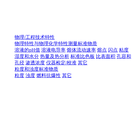
物理/工程技术特性
物理特性与物理化学特性测量标准物质
溶液的pH值
溶液电导率
熔体流动速率
熔点
闪点
粘度
湿度和水分
热量及热分析
标准比色板
比表面积
孔容和
孔径
渗透浓度
仪器检定/校准
其它
粒度和浊度标准物质
粒度
浊度
燃料抗爆性
其它