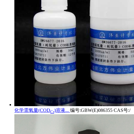
化学需氧量(COD
)溶液...
编号:GBW(E)086355 CAS号:/
Cr