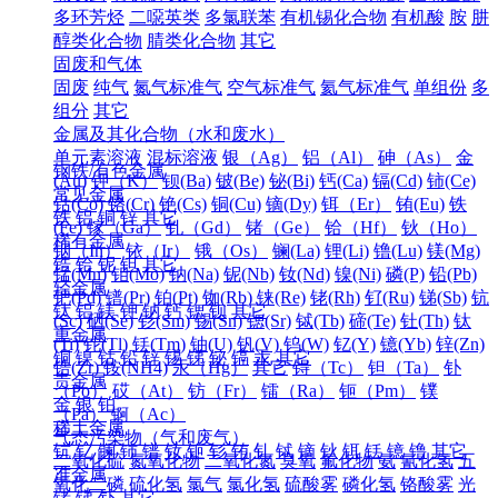
多环芳烃
二噁英类
多氯联苯
有机锡化合物
有机酸
胺
肼
醇类化合物
腈类化合物
其它
固废和气体
固废
纯气
氮气标准气
空气标准气
氦气标准气
单组份
多
组分
其它
金属及其化合物（水和废水）
单元素溶液
混标溶液
银（Ag）
铝（Al）
砷（As）
金
钢铁/有色金属
(Au)
钾（K）
钡(Ba)
铍(Be)
铋(Bi)
钙(Ca)
镉(Cd)
铈(Ce)
常见金属
钴(Co)
铬(Cr)
铯(Cs)
铜(Cu)
镝(Dy)
铒（Er）
铕(Eu)
铁
铁
铝
铜
锌
其它
(Fe)
镓（Ga）
钆（Gd）
锗（Ge）
铪（Hf）
钬（Ho）
稀有金属
铟（In）
铱（Ir）
锇（Os）
镧(La)
锂(Li)
镥(Lu)
镁(Mg)
锆
铪
铌
钽
其它
锰(Mn)
钼(Mo)
钠(Na)
铌(Nb)
钕(Nd)
镍(Ni)
磷(P)
铅(Pb)
轻金属
钯(Pd)
镨(Pr)
铂(Pt)
铷(Rb)
铼(Re)
铑(Rh)
钌(Ru)
锑(Sb)
钪
钛
铝
镁
钾
钠
钙
锶
钡
其它
(Sc)
硒(Se)
钐(Sm)
锡(Sn)
锶(Sr)
铽(Tb)
碲(Te)
钍(Th)
钛
重金属
(Ti)
铊(Tl)
铥(Tm)
铀(U)
钒(V)
钨(W)
钇(Y)
镱(Yb)
锌(Zn)
铜
镍
钴
铅
锌
锡
锑
铋
镉
汞
其它
锆(Zr)
铵(NH4)
汞（Hg）
其它
锝（Tc）
钽（Ta）
钋
贵金属
（Po）
砹（At）
钫（Fr）
镭（Ra）
钷（Pm）
镤
金
银
铂
（Pa）
锕（Ac）
稀土金属
气态污染物（气和废气）
钪
钇
镧
铈
镨
钕
钷
钐
铕
钆
铽
镝
钬
铒
铥
镱
镥
其它
二氧化硫
氮氧化物
二氧化氮
臭氧
氟化物
氨
氰化氢
五
准金属
氧化二磷
硫化氢
氯气
氯化氢
硫酸雾
磷化氢
铬酸雾
光
锗
锑
钋
其它