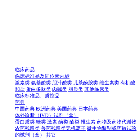
临床药品
临床标准品及同位素内标
激素类
氨基酸类
胆汁酸类
儿茶酚胺类
维生素类
有机酸
和盐
蛋白多肽类
肉碱类
脂质类
其他临床类
临床标准品、质控品
药典
中国药典
欧洲药典
美国药典
日本药典
体外诊断（IVD）试剂（盒）
蛋白质类
糖类
激素
酶类
酯类
维生素
药物及药物代谢物
农药残留类
兽药残留类无机离子
微生物鉴别或药敏试验
的试剂（盒）
其它