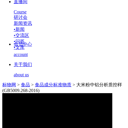
直播间
Course
研讨会
新闻资讯
•
新闻
•
交流区
•
问答
会员中心
•
文库
account
关于我们
about us
标物网
>
食品
>
食品成分标准物质
>
大米粉中铝分析质控样
(GB5009.268-2016)