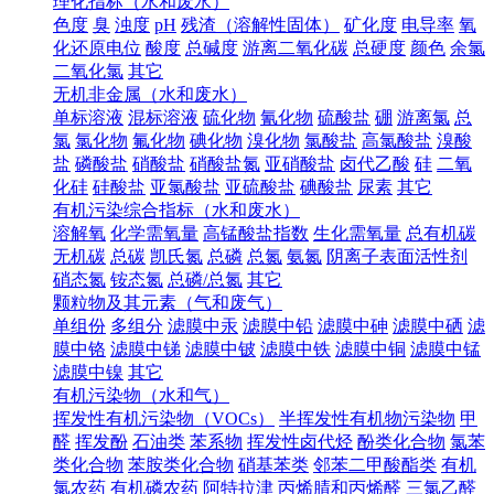
理化指标（水和废水）
色度
臭
浊度
pH
残渣（溶解性固体）
矿化度
电导率
氧
化还原电位
酸度
总碱度
游离二氧化碳
总硬度
颜色
余氯
二氧化氯
其它
无机非金属（水和废水）
单标溶液
混标溶液
硫化物
氰化物
硫酸盐
硼
游离氯
总
氯
氯化物
氟化物
碘化物
溴化物
氯酸盐
高氯酸盐
溴酸
盐
磷酸盐
硝酸盐
硝酸盐氮
亚硝酸盐
卤代乙酸
硅
二氧
化硅
硅酸盐
亚氯酸盐
亚硫酸盐
碘酸盐
尿素
其它
有机污染综合指标（水和废水）
溶解氧
化学需氧量
高锰酸盐指数
生化需氧量
总有机碳
无机碳
总碳
凯氏氮
总磷
总氮
氨氮
阴离子表面活性剂
硝态氮
铵态氮
总磷/总氮
其它
颗粒物及其元素（气和废气）
单组份
多组分
滤膜中汞
滤膜中铅
滤膜中砷
滤膜中硒
滤
膜中铬
滤膜中锑
滤膜中铍
滤膜中铁
滤膜中铜
滤膜中锰
滤膜中镍
其它
有机污染物（水和气）
挥发性有机污染物（VOCs）
半挥发性有机物污染物
甲
醛
挥发酚
石油类
苯系物
挥发性卤代烃
酚类化合物
氯苯
类化合物
苯胺类化合物
硝基苯类
邻苯二甲酸酯类
有机
氯农药
有机磷农药
阿特拉津
丙烯腈和丙烯醛
三氯乙醛