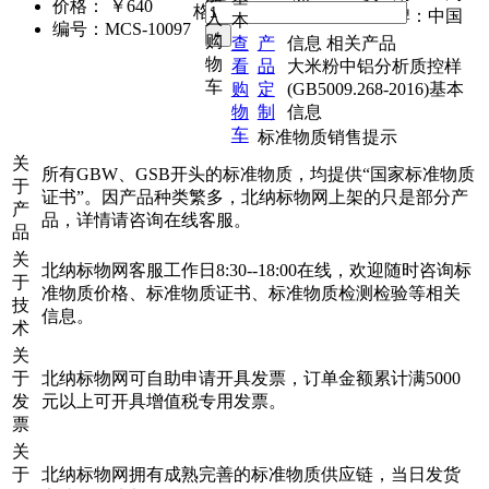
20g
价格：
￥640
格：
品 牌：
中国
入
本
编号：
MCS-10097
购
查
产
信息
相关产品
物
看
品
大米粉中铝分析质控样
车
购
定
(GB5009.268-2016)基本
物
制
信息
车
标准物质销售提示
关
所有GBW、GSB开头的标准物质，均提供“国家标准物质
于
证书”。因产品种类繁多，北纳标物网上架的只是部分产
产
品，详情请咨询在线客服。
品
关
北纳标物网客服工作日8:30--18:00在线，欢迎随时咨询标
于
准物质价格、标准物质证书、标准物质检测检验等相关
技
信息。
术
关
于
北纳标物网可自助申请开具发票，订单金额累计满5000
发
元以上可开具增值税专用发票。
票
关
于
北纳标物网拥有成熟完善的标准物质供应链，当日发货