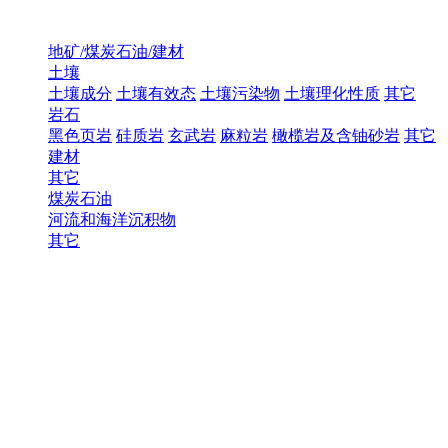
地矿/煤炭石油/建材
土壤
土壤成分
土壤有效态
土壤污染物
土壤理化性质
其它
岩石
黑色页岩
硅质岩
玄武岩
麻粒岩
橄榄岩及含铀砂岩
其它
建材
其它
煤炭石油
河流和海洋沉积物
其它