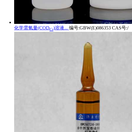
化学需氧量(COD
)溶液...
编号:GBW(E)086353 CAS号:/
Cr