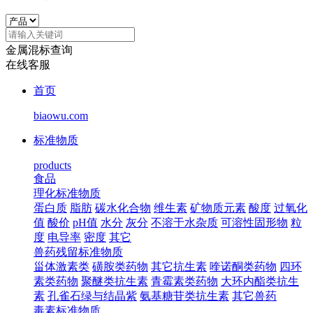
金属混标查询
在线客服
首页
biaowu.com
标准物质
products
食品
理化标准物质
蛋白质
脂肪
碳水化合物
维生素
矿物质元素
酸度
过氧化
值
酸价
pH值
水分
灰分
不溶于水杂质
可溶性固形物
粒
度
电导率
密度
其它
兽药残留标准物质
甾体激素类
磺胺类药物
其它抗生素
喹诺酮类药物
四环
素类药物
聚醚类抗生素
青霉素类药物
大环内酯类抗生
素
孔雀石绿与结晶紫
氨基糖苷类抗生素
其它兽药
毒素标准物质