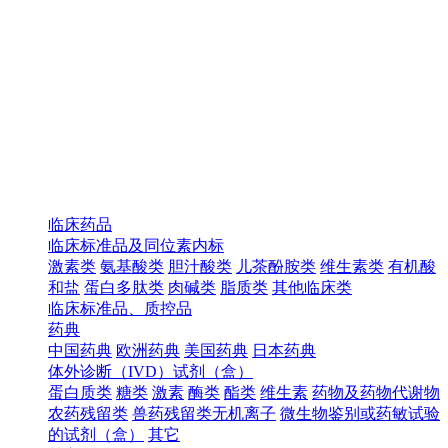
临床药品
临床标准品及同位素内标
激素类
氨基酸类
胆汁酸类
儿茶酚胺类
维生素类
有机酸
和盐
蛋白多肽类
肉碱类
脂质类
其他临床类
临床标准品、质控品
药典
中国药典
欧洲药典
美国药典
日本药典
体外诊断（IVD）试剂（盒）
蛋白质类
糖类
激素
酶类
酯类
维生素
药物及药物代谢物
农药残留类
兽药残留类无机离子
微生物鉴别或药敏试验
的试剂（盒）
其它