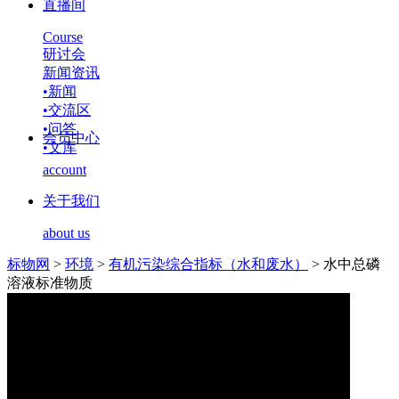
直播间
Course
研讨会
新闻资讯
•
新闻
•
交流区
•
问答
会员中心
•
文库
account
关于我们
about us
标物网
>
环境
>
有机污染综合指标（水和废水）
>
水中总磷
溶液标准物质