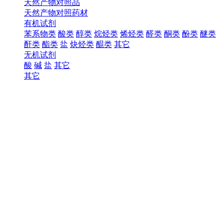
天然产物对照品
天然产物对照药材
有机试剂
苯系物类
酸类
醇类
烷烃类
烯烃类
醛类
酮类
酚类
醚类
酐类
酯类
盐
炔烃类
醌类
其它
无机试剂
酸
碱
盐
其它
其它