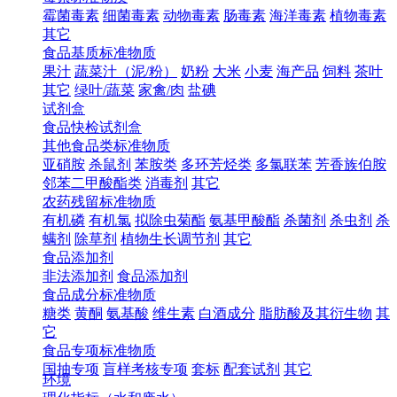
霉菌毒素
细菌毒素
动物毒素
肠毒素
海洋毒素
植物毒素
其它
食品基质标准物质
果汁
蔬菜汁（泥/粉）
奶粉
大米
小麦
海产品
饲料
茶叶
其它
绿叶/蔬菜
家禽/肉
盐碘
试剂盒
食品快检试剂盒
其他食品类标准物质
亚硝胺
杀鼠剂
苯胺类
多环芳烃类
多氯联苯
芳香族伯胺
邻苯二甲酸酯类
消毒剂
其它
农药残留标准物质
有机磷
有机氯
拟除虫菊酯
氨基甲酸酯
杀菌剂
杀虫剂
杀
螨剂
除草剂
植物生长调节剂
其它
食品添加剂
非法添加剂
食品添加剂
食品成分标准物质
糖类
黄酮
氨基酸
维生素
白酒成分
脂肪酸及其衍生物
其
它
食品专项标准物质
国抽专项
盲样考核专项
套标
配套试剂
其它
环境