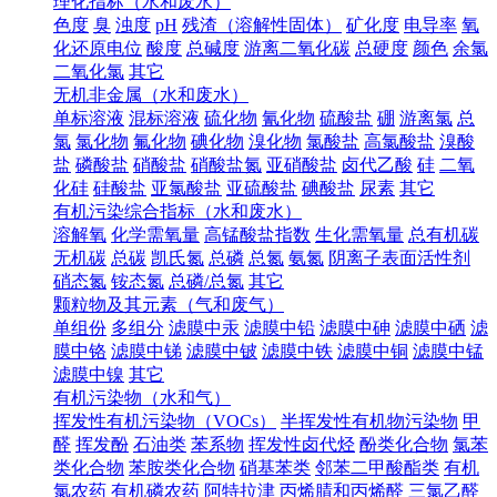
理化指标（水和废水）
色度
臭
浊度
pH
残渣（溶解性固体）
矿化度
电导率
氧
化还原电位
酸度
总碱度
游离二氧化碳
总硬度
颜色
余氯
二氧化氯
其它
无机非金属（水和废水）
单标溶液
混标溶液
硫化物
氰化物
硫酸盐
硼
游离氯
总
氯
氯化物
氟化物
碘化物
溴化物
氯酸盐
高氯酸盐
溴酸
盐
磷酸盐
硝酸盐
硝酸盐氮
亚硝酸盐
卤代乙酸
硅
二氧
化硅
硅酸盐
亚氯酸盐
亚硫酸盐
碘酸盐
尿素
其它
有机污染综合指标（水和废水）
溶解氧
化学需氧量
高锰酸盐指数
生化需氧量
总有机碳
无机碳
总碳
凯氏氮
总磷
总氮
氨氮
阴离子表面活性剂
硝态氮
铵态氮
总磷/总氮
其它
颗粒物及其元素（气和废气）
单组份
多组分
滤膜中汞
滤膜中铅
滤膜中砷
滤膜中硒
滤
膜中铬
滤膜中锑
滤膜中铍
滤膜中铁
滤膜中铜
滤膜中锰
滤膜中镍
其它
有机污染物（水和气）
挥发性有机污染物（VOCs）
半挥发性有机物污染物
甲
醛
挥发酚
石油类
苯系物
挥发性卤代烃
酚类化合物
氯苯
类化合物
苯胺类化合物
硝基苯类
邻苯二甲酸酯类
有机
氯农药
有机磷农药
阿特拉津
丙烯腈和丙烯醛
三氯乙醛