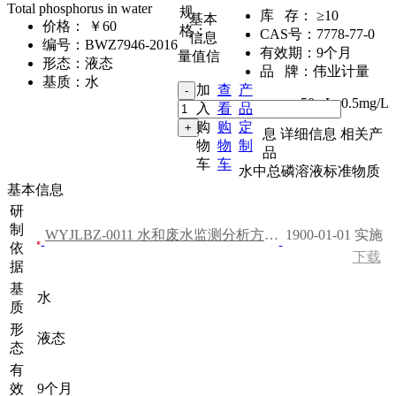
Total phosphorus in water
规
库 存：
≥10
基本
价格：
￥60
格：
CAS号：
7778-77-0
信息
编号：
BWZ7946-2016
有效期：
9个月
量值信
形态：
液态
品 牌：
伟业计量
基质：
水
加
查
产
50mL
,
0.5mg/L
入
看
品
购
购
定
息
详细信息
相关产
物
物
制
品
车
车
水中总磷溶液标准物质
基本信息
研
制
WYJLBZ-0011 水和废水监测分析方法（第四版）
1900-01-01 实施
依
下载
据
基
水
质
形
液态
态
有
效
9个月