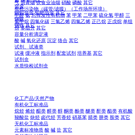
气
沥青烟
饮食业油烟
硝酸
磷酸
其它
合金
有机污染物（碳管/滤膜）（工作场所环境）
铜铅合金
铅钯合金
其它
甲醛
氨
总挥发性有机物
苯
甲苯
二甲苯
硫化氢
甲醇
三
钢铁
氯甲烷
四氯化碳
三氯乙烯
四氯乙烯
正己烷
正戊烷
单组
钢铁
其它
份
多组分
其它
容量分析滴定液
酸
碱
氧化还原
沉淀
络合
其它
试剂、试液类
试液
缓冲液
指示剂
配套试剂
培养基
其它
试剂盒
水质快检试剂盒
化工产品/天然产物
有机化工标准品
烷烃
烯烃
醌类
醛类
醇
酮类
酚类
醚类
酐类
酯类
有机酸
羧酸盐
炔烃
卤代烃
芳香烃
硝基苯
腈类
肼类
胺类
其它
无机化工标准品
元素标准物质
酸
碱
盐
其它