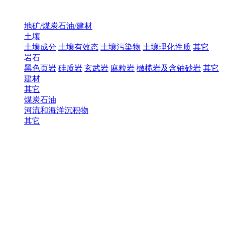
地矿/煤炭石油/建材
土壤
土壤成分
土壤有效态
土壤污染物
土壤理化性质
其它
岩石
黑色页岩
硅质岩
玄武岩
麻粒岩
橄榄岩及含铀砂岩
其它
建材
其它
煤炭石油
河流和海洋沉积物
其它