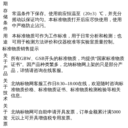
期
存
常温条件下保存。使用前应恒温至（20±3）℃，并充分
储
摇动以保证均匀。本标准物质打开后应尽快使用，使用
条
中严格防止沾污。
件
用
本标准物质可作为工作标准，用于日常分析和检测；也
途
可用于检测方法评价和仪器校准等实验室质量控制。
标准物质销售提示
关
所有GBW、GSB开头的标准物质，均提供“国家标准物质
于
证书”。因产品种类繁多，北纳标物网上架的只是部分产
产
品，详情请咨询在线客服。
品
关
北纳标物网客服工作日8:30--18:00在线，欢迎随时咨询标
于
准物质价格、标准物质证书、标准物质检测检验等相关
技
信息。
术
关
于
北纳标物网可自助申请开具发票，订单金额累计满5000
发
元以上可开具增值税专用发票。
票