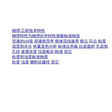
物理/工程技术特性
物理特性与物理化学特性测量标准物质
溶液的pH值
溶液电导率
熔体流动速率
熔点
闪点
粘度
湿度和水分
热量及热分析
标准比色板
比表面积
孔容和
孔径
渗透浓度
仪器检定/校准
其它
粒度和浊度标准物质
粒度
浊度
燃料抗爆性
其它