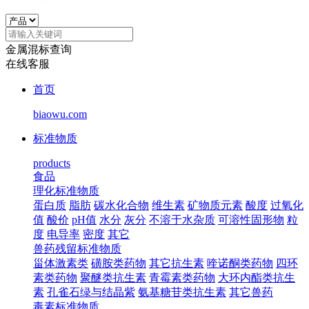
金属混标查询
在线客服
首页
biaowu.com
标准物质
products
食品
理化标准物质
蛋白质
脂肪
碳水化合物
维生素
矿物质元素
酸度
过氧化
值
酸价
pH值
水分
灰分
不溶于水杂质
可溶性固形物
粒
度
电导率
密度
其它
兽药残留标准物质
甾体激素类
磺胺类药物
其它抗生素
喹诺酮类药物
四环
素类药物
聚醚类抗生素
青霉素类药物
大环内酯类抗生
素
孔雀石绿与结晶紫
氨基糖苷类抗生素
其它兽药
毒素标准物质