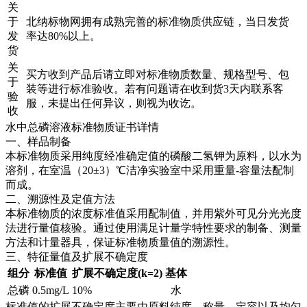
关
于
北纳标物网拥有成熟完善的标准物质供应链，当日发货
发
率达80%以上。
货
关
买方收到产品后请立即对标准物质数量、规格型号、包
于
装等进行标准验收。若有问题请在收到货3天内联系客
验
服，未提出任何异议，则视为收讫。
收
水中总磷溶液标准物质证书详情
一、样品制备
本标准物质采用纯度经准确定值的磷酸二氢钾为原料，以水为
溶剂，在室温（20±3）℃洁净实验室中采用重量-容量法配制
而成。
二、溯源性及定值方法
本标准物质的浓度标准值采用配制值，并用紫外可见分光光度
法进行量值核验。通过使用满足计量学特性要求的制备、测量
方法和计量器具，保证标准物质量值的溯源性。
三、特征量值及扩展不确定度
组分
标准值
扩展不确定度(k=2)
基体
总磷
0.5mg/L
10%
水
标准值的扩展不确定度主要由原料纯度、称量、定容以及均匀