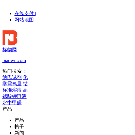
在线支付
|
网站地图
标物网
biaowu.com
热门搜索：
纳氏试剂
化
学需氧量
钴
标准溶液
高
锰酸钾溶液
水中甲醛
产品
产品
帖子
新闻