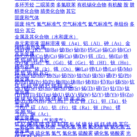
多环芳烃
二噁英类
多氯联苯
有机锡化合物
有机酸
胺
肼
醇类化合物
腈类化合物
其它
固废和气体
固废
纯气
氮气标准气
空气标准气
氦气标准气
单组份
多
组分
其它
金属及其化合物（水和废水）
单元素溶液
混标溶液
银（Ag）
铝（Al）
砷（As）
金
钢铁/有色金属
(Au)
钾（K）
钡(Ba)
铍(Be)
铋(Bi)
钙(Ca)
镉(Cd)
铈(Ce)
常见金属
钴(Co)
铬(Cr)
铯(Cs)
铜(Cu)
镝(Dy)
铒（Er）
铕(Eu)
铁
铁
铝
铜
锌
其它
(Fe)
镓（Ga）
钆（Gd）
锗（Ge）
铪（Hf）
钬（Ho）
稀有金属
铟（In）
铱（Ir）
锇（Os）
镧(La)
锂(Li)
镥(Lu)
镁(Mg)
锆
铪
铌
钽
其它
锰(Mn)
钼(Mo)
钠(Na)
铌(Nb)
钕(Nd)
镍(Ni)
磷(P)
铅(Pb)
轻金属
钯(Pd)
镨(Pr)
铂(Pt)
铷(Rb)
铼(Re)
铑(Rh)
钌(Ru)
锑(Sb)
钪
钛
铝
镁
钾
钠
钙
锶
钡
其它
(Sc)
硒(Se)
钐(Sm)
锡(Sn)
锶(Sr)
铽(Tb)
碲(Te)
钍(Th)
钛
重金属
(Ti)
铊(Tl)
铥(Tm)
铀(U)
钒(V)
钨(W)
钇(Y)
镱(Yb)
锌(Zn)
铜
镍
钴
铅
锌
锡
锑
铋
镉
汞
其它
锆(Zr)
铵(NH4)
汞（Hg）
其它
锝（Tc）
钽（Ta）
钋
贵金属
（Po）
砹（At）
钫（Fr）
镭（Ra）
钷（Pm）
镤
金
银
铂
（Pa）
锕（Ac）
稀土金属
气态污染物（气和废气）
钪
钇
镧
铈
镨
钕
钷
钐
铕
钆
铽
镝
钬
铒
铥
镱
镥
其它
二氧化硫
氮氧化物
二氧化氮
臭氧
氟化物
氨
氰化氢
五
准金属
氧化二磷
硫化氢
氯气
氯化氢
硫酸雾
磷化氢
铬酸雾
光
锗
锑
钋
其它