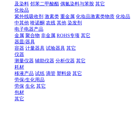
及染料
邻苯二甲酸酯
偶氮染料与苯胺
其它
化妆品
紫外线吸收剂
激素类
重金属
化妆品激素类物质
化妆品
中其他
喹诺酮
农残
其他
染发剂
电子电器产品
金属
聚合物
非金属
ROHS专项
其它
器皿/器具
容器
计量器具
试验器具
其它
仪器
测量仪器
辅助仪器
分析仪器
其它
耗材
移液产品
试纸
滴管
塑料袋
其它
劳保/生化用品
劳保
生化
其它
包材
其它