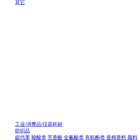
其它
工业/消费品/仪器耗材
纺织品
卤代苯
羧酸类
芳香酸
全氟酸类
有机酚类
香精香料
颜料