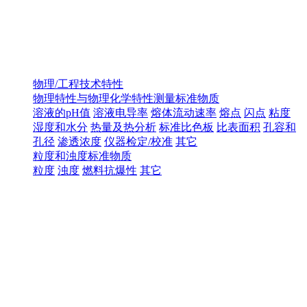
物理/工程技术特性
物理特性与物理化学特性测量标准物质
溶液的pH值
溶液电导率
熔体流动速率
熔点
闪点
粘度
湿度和水分
热量及热分析
标准比色板
比表面积
孔容和
孔径
渗透浓度
仪器检定/校准
其它
粒度和浊度标准物质
粒度
浊度
燃料抗爆性
其它