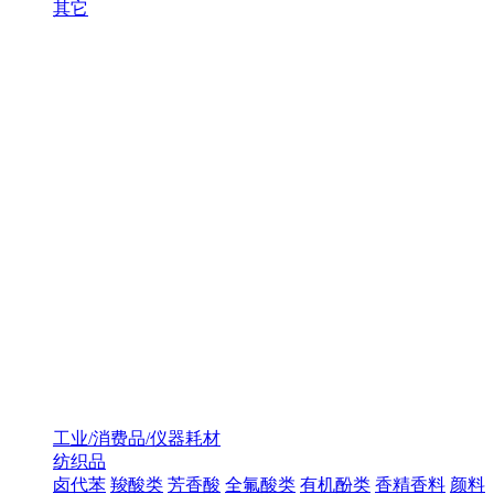
其它
工业/消费品/仪器耗材
纺织品
卤代苯
羧酸类
芳香酸
全氟酸类
有机酚类
香精香料
颜料