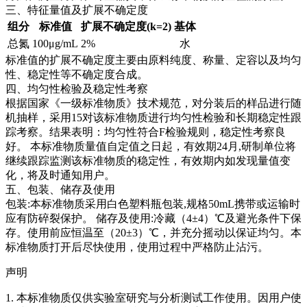
三、特征量值及扩展不确定度
组分
标准值
扩展不确定度(k=2)
基体
总氮
100μg/mL
2%
水
标准值的扩展不确定度主要由原料纯度、称量、定容以及均匀
性、稳定性等不确定度合成。
四、均匀性检验及稳定性考察
根据国家《一级标准物质》技术规范，对分装后的样品进行随
机抽样，采用15对该标准物质进行均匀性检验和长期稳定性跟
踪考察。结果表明：均匀性符合F检验规则，稳定性考察良
好。
本标准物质量值自定值之日起，有效期24月,研制单位将
继续跟踪监测该标准物质的稳定性，有效期内如发现量值变
化，将及时通知用户。
五、包装、储存及使用
包装:本标准物质采用白色塑料瓶包装,规格50mL携带或运输时
应有防碎裂保护。 储存及使用:冷藏（4±4）℃及避光条件下保
存。使用前应恒温至（20±3）℃，并充分摇动以保证均匀。本
标准物质打开后尽快使用，使用过程中严格防止沾污。
声明
1. 本标准物质仅供实验室研究与分析测试工作使用。因用户使