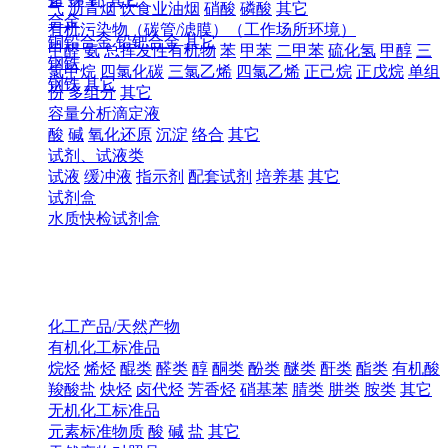
气
沥青烟
饮食业油烟
硝酸
磷酸
其它
合金
有机污染物（碳管/滤膜）（工作场所环境）
铜铅合金
铅钯合金
其它
甲醛
氨
总挥发性有机物
苯
甲苯
二甲苯
硫化氢
甲醇
三
钢铁
氯甲烷
四氯化碳
三氯乙烯
四氯乙烯
正己烷
正戊烷
单组
钢铁
其它
份
多组分
其它
容量分析滴定液
酸
碱
氧化还原
沉淀
络合
其它
试剂、试液类
试液
缓冲液
指示剂
配套试剂
培养基
其它
试剂盒
水质快检试剂盒
化工产品/天然产物
有机化工标准品
烷烃
烯烃
醌类
醛类
醇
酮类
酚类
醚类
酐类
酯类
有机酸
羧酸盐
炔烃
卤代烃
芳香烃
硝基苯
腈类
肼类
胺类
其它
无机化工标准品
元素标准物质
酸
碱
盐
其它