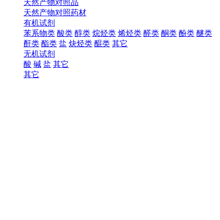
天然产物对照品
天然产物对照药材
有机试剂
苯系物类
酸类
醇类
烷烃类
烯烃类
醛类
酮类
酚类
醚类
酐类
酯类
盐
炔烃类
醌类
其它
无机试剂
酸
碱
盐
其它
其它