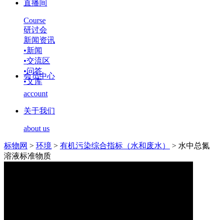
直播间
Course
研讨会
新闻资讯
•
新闻
•
交流区
•
问答
会员中心
•
文库
account
关于我们
about us
标物网
>
环境
>
有机污染综合指标（水和废水）
>
水中总氮
溶液标准物质