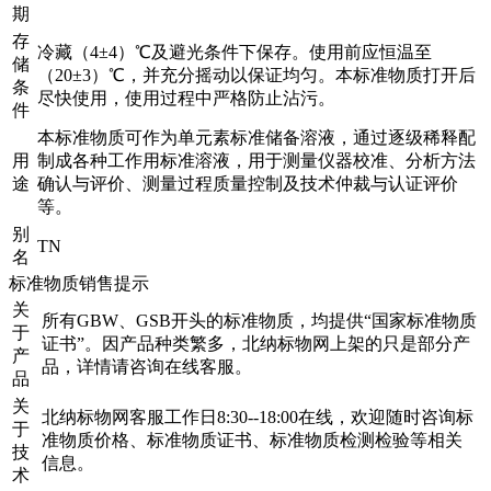
期
存
冷藏（4±4）℃及避光条件下保存。使用前应恒温至
储
（20±3）℃，并充分摇动以保证均匀。本标准物质打开后
条
尽快使用，使用过程中严格防止沾污。
件
本标准物质可作为单元素标准储备溶液，通过逐级稀释配
用
制成各种工作用标准溶液，用于测量仪器校准、分析方法
途
确认与评价、测量过程质量控制及技术仲裁与认证评价
等。
别
TN
名
标准物质销售提示
关
所有GBW、GSB开头的标准物质，均提供“国家标准物质
于
证书”。因产品种类繁多，北纳标物网上架的只是部分产
产
品，详情请咨询在线客服。
品
关
北纳标物网客服工作日8:30--18:00在线，欢迎随时咨询标
于
准物质价格、标准物质证书、标准物质检测检验等相关
技
信息。
术