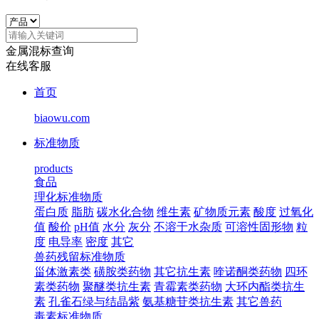
金属混标查询
在线客服
首页
biaowu.com
标准物质
products
食品
理化标准物质
蛋白质
脂肪
碳水化合物
维生素
矿物质元素
酸度
过氧化
值
酸价
pH值
水分
灰分
不溶于水杂质
可溶性固形物
粒
度
电导率
密度
其它
兽药残留标准物质
甾体激素类
磺胺类药物
其它抗生素
喹诺酮类药物
四环
素类药物
聚醚类抗生素
青霉素类药物
大环内酯类抗生
素
孔雀石绿与结晶紫
氨基糖苷类抗生素
其它兽药
毒素标准物质