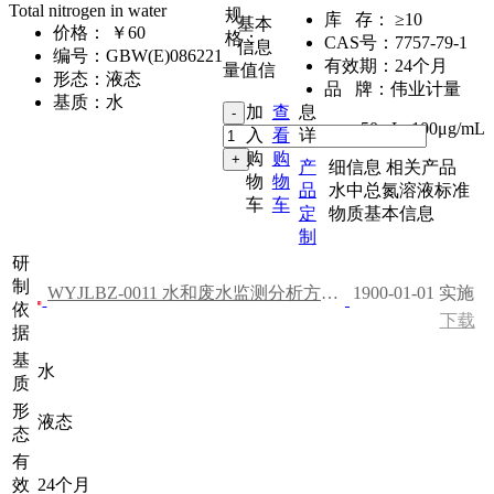
Total nitrogen in water
规
库 存：
≥10
基本
价格：
￥60
格：
CAS号：
7757-79-1
信息
编号：
GBW(E)086221
有效期：
24个月
量值信
形态：
液态
品 牌：
伟业计量
基质：
水
加
查
息
50mL
,
100μg/mL
入
看
详
购
购
产
细信息
相关产品
物
物
品
水中总氮溶液标准
车
车
定
物质基本信息
制
研
制
WYJLBZ-0011 水和废水监测分析方法（第四版）
1900-01-01 实施
依
下载
据
基
水
质
形
液态
态
有
效
24个月