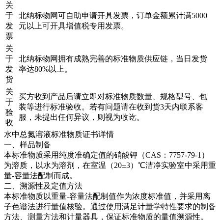
关
于
北纳标物网可自助申请开具发票，订单金额累计满5000
发
元以上可开具增值税专用发票。
票
关
于
北纳标物网拥有成熟完善的标准物质供应链，当日发货
发
率达80%以上。
货
关
买方收到产品后请立即对标准物质数量、规格型号、包
于
装等进行标准验收。若有问题请在收到货3天内联系客
验
服，未提出任何异议，则视为收讫。
收
水中总氮溶液标准物质证书详情
一、样品制备
本标准物质采用纯度准确定值的硝酸钾（CAS：7757-79-1）
为溶质，以水为溶剂，在室温（20±3）℃洁净实验室中采用重
量-容量法配制而成。
二、溯源性及定值方法
本标准物质以重量-容量法配制值作为浓度标准值，并采用离
子色谱法进行量值核验。通过使用满足计量学特性要求的制备
方法、测量方法和计量器具，保证标准物质的量值溯源性。