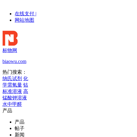
在线支付
|
网站地图
标物网
biaowu.com
热门搜索：
纳氏试剂
化
学需氧量
钴
标准溶液
高
锰酸钾溶液
水中甲醛
产品
产品
帖子
新闻