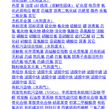
理化指标（水和废水）
色度
臭
浊度
pH
残渣（溶解性固体）
矿化度
电导率
氧
化还原电位
酸度
总碱度
游离二氧化碳
总硬度
颜色
余氯
二氧化氯
其它
无机非金属（水和废水）
单标溶液
混标溶液
硫化物
氰化物
硫酸盐
硼
游离氯
总
氯
氯化物
氟化物
碘化物
溴化物
氯酸盐
高氯酸盐
溴酸
盐
磷酸盐
硝酸盐
硝酸盐氮
亚硝酸盐
卤代乙酸
硅
二氧
化硅
硅酸盐
亚氯酸盐
亚硫酸盐
碘酸盐
尿素
其它
有机污染综合指标（水和废水）
溶解氧
化学需氧量
高锰酸盐指数
生化需氧量
总有机碳
无机碳
总碳
凯氏氮
总磷
总氮
氨氮
阴离子表面活性剂
硝态氮
铵态氮
总磷/总氮
其它
颗粒物及其元素（气和废气）
单组份
多组分
滤膜中汞
滤膜中铅
滤膜中砷
滤膜中硒
滤
膜中铬
滤膜中锑
滤膜中铍
滤膜中铁
滤膜中铜
滤膜中锰
滤膜中镍
其它
有机污染物（水和气）
挥发性有机污染物（VOCs）
半挥发性有机物污染物
甲
醛
挥发酚
石油类
苯系物
挥发性卤代烃
酚类化合物
氯苯
类化合物
苯胺类化合物
硝基苯类
邻苯二甲酸酯类
有机
氯农药
有机磷农药
阿特拉津
丙烯腈和丙烯醛
三氯乙醛