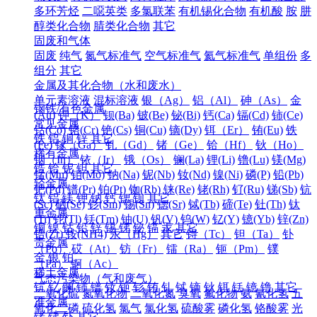
多环芳烃
二噁英类
多氯联苯
有机锡化合物
有机酸
胺
肼
醇类化合物
腈类化合物
其它
固废和气体
固废
纯气
氮气标准气
空气标准气
氦气标准气
单组份
多
组分
其它
金属及其化合物（水和废水）
单元素溶液
混标溶液
银（Ag）
铝（Al）
砷（As）
金
钢铁/有色金属
(Au)
钾（K）
钡(Ba)
铍(Be)
铋(Bi)
钙(Ca)
镉(Cd)
铈(Ce)
常见金属
钴(Co)
铬(Cr)
铯(Cs)
铜(Cu)
镝(Dy)
铒（Er）
铕(Eu)
铁
铁
铝
铜
锌
其它
(Fe)
镓（Ga）
钆（Gd）
锗（Ge）
铪（Hf）
钬（Ho）
稀有金属
铟（In）
铱（Ir）
锇（Os）
镧(La)
锂(Li)
镥(Lu)
镁(Mg)
锆
铪
铌
钽
其它
锰(Mn)
钼(Mo)
钠(Na)
铌(Nb)
钕(Nd)
镍(Ni)
磷(P)
铅(Pb)
轻金属
钯(Pd)
镨(Pr)
铂(Pt)
铷(Rb)
铼(Re)
铑(Rh)
钌(Ru)
锑(Sb)
钪
钛
铝
镁
钾
钠
钙
锶
钡
其它
(Sc)
硒(Se)
钐(Sm)
锡(Sn)
锶(Sr)
铽(Tb)
碲(Te)
钍(Th)
钛
重金属
(Ti)
铊(Tl)
铥(Tm)
铀(U)
钒(V)
钨(W)
钇(Y)
镱(Yb)
锌(Zn)
铜
镍
钴
铅
锌
锡
锑
铋
镉
汞
其它
锆(Zr)
铵(NH4)
汞（Hg）
其它
锝（Tc）
钽（Ta）
钋
贵金属
（Po）
砹（At）
钫（Fr）
镭（Ra）
钷（Pm）
镤
金
银
铂
（Pa）
锕（Ac）
稀土金属
气态污染物（气和废气）
钪
钇
镧
铈
镨
钕
钷
钐
铕
钆
铽
镝
钬
铒
铥
镱
镥
其它
二氧化硫
氮氧化物
二氧化氮
臭氧
氟化物
氨
氰化氢
五
准金属
氧化二磷
硫化氢
氯气
氯化氢
硫酸雾
磷化氢
铬酸雾
光
锗
锑
钋
其它