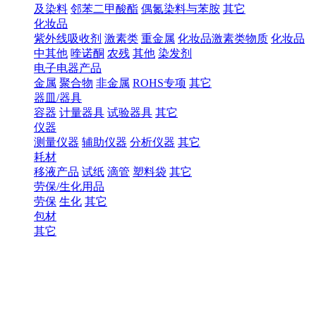
及染料
邻苯二甲酸酯
偶氮染料与苯胺
其它
化妆品
紫外线吸收剂
激素类
重金属
化妆品激素类物质
化妆品
中其他
喹诺酮
农残
其他
染发剂
电子电器产品
金属
聚合物
非金属
ROHS专项
其它
器皿/器具
容器
计量器具
试验器具
其它
仪器
测量仪器
辅助仪器
分析仪器
其它
耗材
移液产品
试纸
滴管
塑料袋
其它
劳保/生化用品
劳保
生化
其它
包材
其它