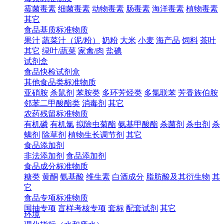
霉菌毒素
细菌毒素
动物毒素
肠毒素
海洋毒素
植物毒素
其它
食品基质标准物质
果汁
蔬菜汁（泥/粉）
奶粉
大米
小麦
海产品
饲料
茶叶
其它
绿叶/蔬菜
家禽/肉
盐碘
试剂盒
食品快检试剂盒
其他食品类标准物质
亚硝胺
杀鼠剂
苯胺类
多环芳烃类
多氯联苯
芳香族伯胺
邻苯二甲酸酯类
消毒剂
其它
农药残留标准物质
有机磷
有机氯
拟除虫菊酯
氨基甲酸酯
杀菌剂
杀虫剂
杀
螨剂
除草剂
植物生长调节剂
其它
食品添加剂
非法添加剂
食品添加剂
食品成分标准物质
糖类
黄酮
氨基酸
维生素
白酒成分
脂肪酸及其衍生物
其
它
食品专项标准物质
国抽专项
盲样考核专项
套标
配套试剂
其它
环境