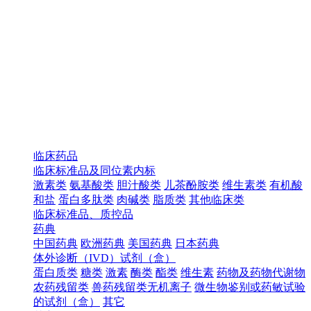
临床药品
临床标准品及同位素内标
激素类
氨基酸类
胆汁酸类
儿茶酚胺类
维生素类
有机酸
和盐
蛋白多肽类
肉碱类
脂质类
其他临床类
临床标准品、质控品
药典
中国药典
欧洲药典
美国药典
日本药典
体外诊断（IVD）试剂（盒）
蛋白质类
糖类
激素
酶类
酯类
维生素
药物及药物代谢物
农药残留类
兽药残留类无机离子
微生物鉴别或药敏试验
的试剂（盒）
其它