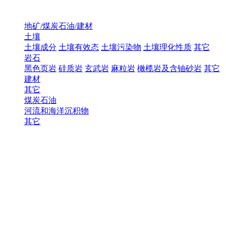
地矿/煤炭石油/建材
土壤
土壤成分
土壤有效态
土壤污染物
土壤理化性质
其它
岩石
黑色页岩
硅质岩
玄武岩
麻粒岩
橄榄岩及含铀砂岩
其它
建材
其它
煤炭石油
河流和海洋沉积物
其它