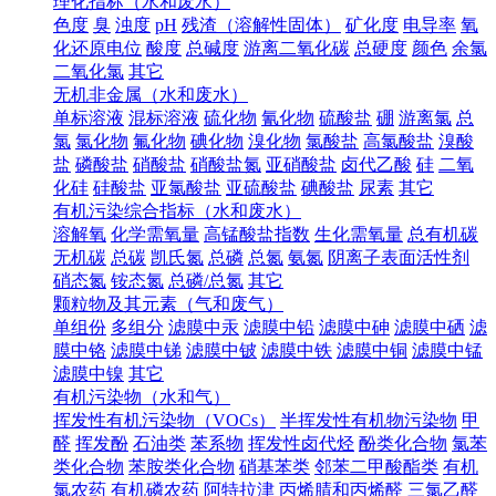
理化指标（水和废水）
色度
臭
浊度
pH
残渣（溶解性固体）
矿化度
电导率
氧
化还原电位
酸度
总碱度
游离二氧化碳
总硬度
颜色
余氯
二氧化氯
其它
无机非金属（水和废水）
单标溶液
混标溶液
硫化物
氰化物
硫酸盐
硼
游离氯
总
氯
氯化物
氟化物
碘化物
溴化物
氯酸盐
高氯酸盐
溴酸
盐
磷酸盐
硝酸盐
硝酸盐氮
亚硝酸盐
卤代乙酸
硅
二氧
化硅
硅酸盐
亚氯酸盐
亚硫酸盐
碘酸盐
尿素
其它
有机污染综合指标（水和废水）
溶解氧
化学需氧量
高锰酸盐指数
生化需氧量
总有机碳
无机碳
总碳
凯氏氮
总磷
总氮
氨氮
阴离子表面活性剂
硝态氮
铵态氮
总磷/总氮
其它
颗粒物及其元素（气和废气）
单组份
多组分
滤膜中汞
滤膜中铅
滤膜中砷
滤膜中硒
滤
膜中铬
滤膜中锑
滤膜中铍
滤膜中铁
滤膜中铜
滤膜中锰
滤膜中镍
其它
有机污染物（水和气）
挥发性有机污染物（VOCs）
半挥发性有机物污染物
甲
醛
挥发酚
石油类
苯系物
挥发性卤代烃
酚类化合物
氯苯
类化合物
苯胺类化合物
硝基苯类
邻苯二甲酸酯类
有机
氯农药
有机磷农药
阿特拉津
丙烯腈和丙烯醛
三氯乙醛