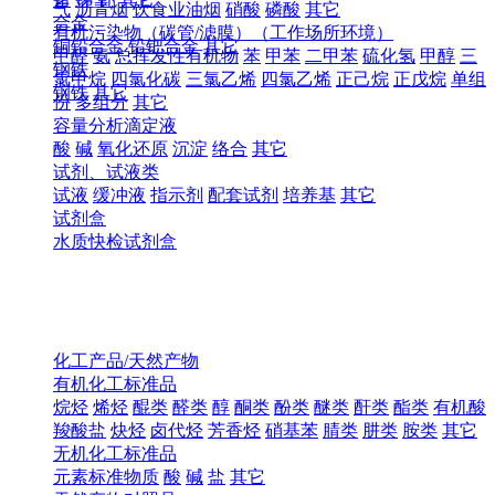
气
沥青烟
饮食业油烟
硝酸
磷酸
其它
合金
有机污染物（碳管/滤膜）（工作场所环境）
铜铅合金
铅钯合金
其它
甲醛
氨
总挥发性有机物
苯
甲苯
二甲苯
硫化氢
甲醇
三
钢铁
氯甲烷
四氯化碳
三氯乙烯
四氯乙烯
正己烷
正戊烷
单组
钢铁
其它
份
多组分
其它
容量分析滴定液
酸
碱
氧化还原
沉淀
络合
其它
试剂、试液类
试液
缓冲液
指示剂
配套试剂
培养基
其它
试剂盒
水质快检试剂盒
化工产品/天然产物
有机化工标准品
烷烃
烯烃
醌类
醛类
醇
酮类
酚类
醚类
酐类
酯类
有机酸
羧酸盐
炔烃
卤代烃
芳香烃
硝基苯
腈类
肼类
胺类
其它
无机化工标准品
元素标准物质
酸
碱
盐
其它