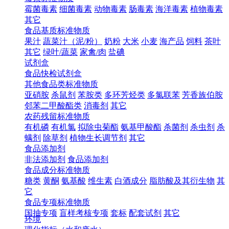
霉菌毒素
细菌毒素
动物毒素
肠毒素
海洋毒素
植物毒素
其它
食品基质标准物质
果汁
蔬菜汁（泥/粉）
奶粉
大米
小麦
海产品
饲料
茶叶
其它
绿叶/蔬菜
家禽/肉
盐碘
试剂盒
食品快检试剂盒
其他食品类标准物质
亚硝胺
杀鼠剂
苯胺类
多环芳烃类
多氯联苯
芳香族伯胺
邻苯二甲酸酯类
消毒剂
其它
农药残留标准物质
有机磷
有机氯
拟除虫菊酯
氨基甲酸酯
杀菌剂
杀虫剂
杀
螨剂
除草剂
植物生长调节剂
其它
食品添加剂
非法添加剂
食品添加剂
食品成分标准物质
糖类
黄酮
氨基酸
维生素
白酒成分
脂肪酸及其衍生物
其
它
食品专项标准物质
国抽专项
盲样考核专项
套标
配套试剂
其它
环境