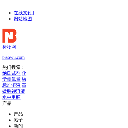
在线支付
|
网站地图
标物网
biaowu.com
热门搜索：
纳氏试剂
化
学需氧量
钴
标准溶液
高
锰酸钾溶液
水中甲醛
产品
产品
帖子
新闻