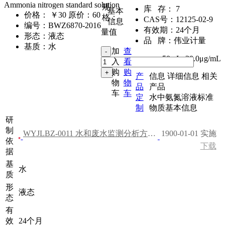
Ammonia nitrogen standard solution
规
库 存：
7
基本
价格：
￥30
原价：60
格：
CAS号：
12125-02-9
信息
编号：
BWZ6870-2016
有效期：
24个月
量值
形态：
液态
品 牌：
伟业计量
基质：
水
加
查
50mL
,
20.0μg/mL
入
看
购
购
产
信息
详细信息
相关
物
物
品
产品
车
车
定
水中氨氮溶液标准
制
物质基本信息
研
制
WYJLBZ-0011 水和废水监测分析方法（第四版）
1900-01-01 实施
依
下载
据
基
水
质
形
液态
态
有
效
24个月