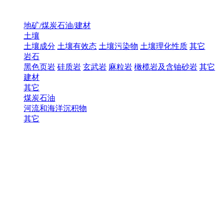
地矿/煤炭石油/建材
土壤
土壤成分
土壤有效态
土壤污染物
土壤理化性质
其它
岩石
黑色页岩
硅质岩
玄武岩
麻粒岩
橄榄岩及含铀砂岩
其它
建材
其它
煤炭石油
河流和海洋沉积物
其它