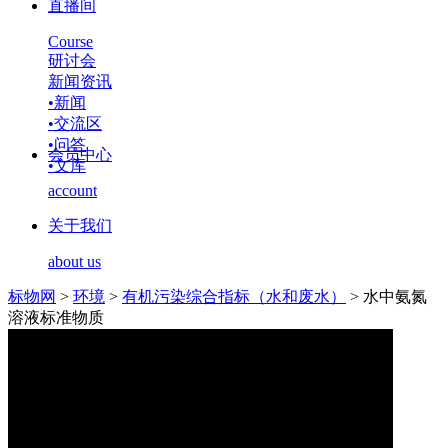
直播间
Course
研讨会
新闻资讯
•
新闻
•
交流区
•
问答
会员中心
•
文库
account
关于我们
about us
标物网
>
环境
>
有机污染综合指标（水和废水）
>
水中氨氮
溶液标准物质