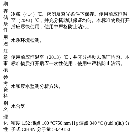
期
存
冷藏（4±4）℃、密闭及避光条件下保存。使用前应恒温
储
至（20±3）℃，并充分摇动以保证均匀。本标准物质打开
条
后应尽快使用，使用中严格防止沾污。
件
用
水质环境检测。
途
注
意
使用前应恒温至（20±3）℃，并充分摇动以保证均匀。本
事
标准物质打开后应一次性使用，使用中严格防止沾污。
项
参
考
水和废水监测分析方法。
资
料
别
水合氨
名
理
化
密度 1.52 沸点 100 °C750 mm Hg 熔点 340 °C (subl.)(lit.) 分
性
子式 ClH4N 分子量 53.49150