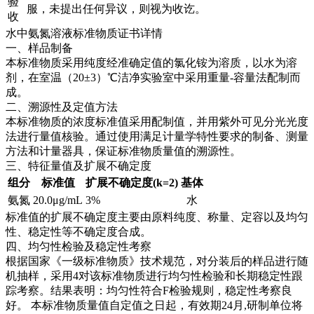
验
服，未提出任何异议，则视为收讫。
收
水中氨氮溶液标准物质证书详情
一、样品制备
本标准物质采用纯度经准确定值的氯化铵为溶质，以水为溶
剂，在室温（20±3）℃洁净实验室中采用重量-容量法配制而
成。
二、溯源性及定值方法
本标准物质的浓度标准值采用配制值，并用紫外可见分光光度
法进行量值核验。通过使用满足计量学特性要求的制备、测量
方法和计量器具，保证标准物质量值的溯源性。
三、特征量值及扩展不确定度
组分
标准值
扩展不确定度(k=2)
基体
氨氮
20.0μg/mL
3%
水
标准值的扩展不确定度主要由原料纯度、称量、定容以及均匀
性、稳定性等不确定度合成。
四、均匀性检验及稳定性考察
根据国家《一级标准物质》技术规范，对分装后的样品进行随
机抽样，采用4对该标准物质进行均匀性检验和长期稳定性跟
踪考察。结果表明：均匀性符合F检验规则，稳定性考察良
好。
本标准物质量值自定值之日起，有效期24月,研制单位将