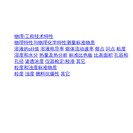
物理/工程技术特性
物理特性与物理化学特性测量标准物质
溶液的pH值
溶液电导率
熔体流动速率
熔点
闪点
粘度
湿度和水分
热量及热分析
标准比色板
比表面积
孔容和
孔径
渗透浓度
仪器检定/校准
其它
粒度和浊度标准物质
粒度
浊度
燃料抗爆性
其它