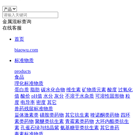
金属混标查询
在线客服
首页
biaowu.com
标准物质
products
食品
理化标准物质
蛋白质
脂肪
碳水化合物
维生素
矿物质元素
酸度
过氧化
值
酸价
pH值
水分
灰分
不溶于水杂质
可溶性固形物
粒
度
电导率
密度
其它
兽药残留标准物质
甾体激素类
磺胺类药物
其它抗生素
喹诺酮类药物
四环
素类药物
聚醚类抗生素
青霉素类药物
大环内酯类抗生
素
孔雀石绿与结晶紫
氨基糖苷类抗生素
其它兽药
毒素标准物质