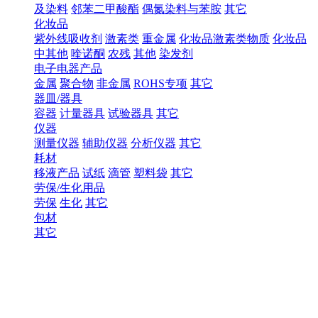
及染料
邻苯二甲酸酯
偶氮染料与苯胺
其它
化妆品
紫外线吸收剂
激素类
重金属
化妆品激素类物质
化妆品
中其他
喹诺酮
农残
其他
染发剂
电子电器产品
金属
聚合物
非金属
ROHS专项
其它
器皿/器具
容器
计量器具
试验器具
其它
仪器
测量仪器
辅助仪器
分析仪器
其它
耗材
移液产品
试纸
滴管
塑料袋
其它
劳保/生化用品
劳保
生化
其它
包材
其它