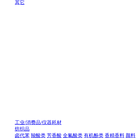
其它
工业/消费品/仪器耗材
纺织品
卤代苯
羧酸类
芳香酸
全氟酸类
有机酚类
香精香料
颜料