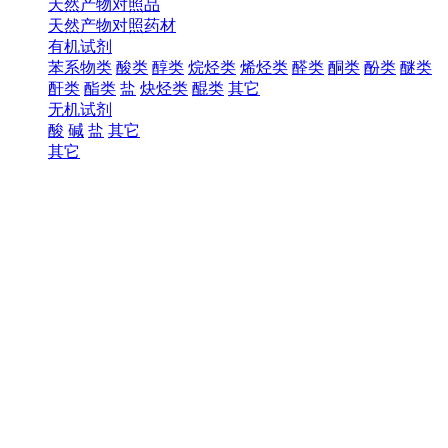
天然产物对照品
天然产物对照药材
有机试剂
苯系物类
酸类
醇类
烷烃类
烯烃类
醛类
酮类
酚类
醚类
酐类
酯类
盐
炔烃类
醌类
其它
无机试剂
酸
碱
盐
其它
其它