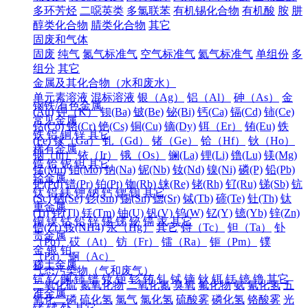
多环芳烃
二噁英类
多氯联苯
有机锡化合物
有机酸
胺
肼
醇类化合物
腈类化合物
其它
固废和气体
固废
纯气
氮气标准气
空气标准气
氦气标准气
单组份
多
组分
其它
金属及其化合物（水和废水）
单元素溶液
混标溶液
银（Ag）
铝（Al）
砷（As）
金
钢铁/有色金属
(Au)
钾（K）
钡(Ba)
铍(Be)
铋(Bi)
钙(Ca)
镉(Cd)
铈(Ce)
常见金属
钴(Co)
铬(Cr)
铯(Cs)
铜(Cu)
镝(Dy)
铒（Er）
铕(Eu)
铁
铁
铝
铜
锌
其它
(Fe)
镓（Ga）
钆（Gd）
锗（Ge）
铪（Hf）
钬（Ho）
稀有金属
铟（In）
铱（Ir）
锇（Os）
镧(La)
锂(Li)
镥(Lu)
镁(Mg)
锆
铪
铌
钽
其它
锰(Mn)
钼(Mo)
钠(Na)
铌(Nb)
钕(Nd)
镍(Ni)
磷(P)
铅(Pb)
轻金属
钯(Pd)
镨(Pr)
铂(Pt)
铷(Rb)
铼(Re)
铑(Rh)
钌(Ru)
锑(Sb)
钪
钛
铝
镁
钾
钠
钙
锶
钡
其它
(Sc)
硒(Se)
钐(Sm)
锡(Sn)
锶(Sr)
铽(Tb)
碲(Te)
钍(Th)
钛
重金属
(Ti)
铊(Tl)
铥(Tm)
铀(U)
钒(V)
钨(W)
钇(Y)
镱(Yb)
锌(Zn)
铜
镍
钴
铅
锌
锡
锑
铋
镉
汞
其它
锆(Zr)
铵(NH4)
汞（Hg）
其它
锝（Tc）
钽（Ta）
钋
贵金属
（Po）
砹（At）
钫（Fr）
镭（Ra）
钷（Pm）
镤
金
银
铂
（Pa）
锕（Ac）
稀土金属
气态污染物（气和废气）
钪
钇
镧
铈
镨
钕
钷
钐
铕
钆
铽
镝
钬
铒
铥
镱
镥
其它
二氧化硫
氮氧化物
二氧化氮
臭氧
氟化物
氨
氰化氢
五
准金属
氧化二磷
硫化氢
氯气
氯化氢
硫酸雾
磷化氢
铬酸雾
光
锗
锑
钋
其它