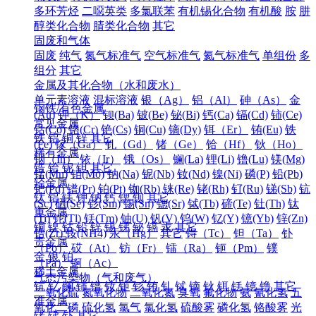
多环芳烃
二噁英类
多氯联苯
有机锡化合物
有机酸
胺
肼
醇类化合物
腈类化合物
其它
固废和气体
固废
纯气
氮气标准气
空气标准气
氦气标准气
单组份
多
组分
其它
金属及其化合物（水和废水）
单元素溶液
混标溶液
银（Ag）
铝（Al）
砷（As）
金
钢铁/有色金属
(Au)
钾（K）
钡(Ba)
铍(Be)
铋(Bi)
钙(Ca)
镉(Cd)
铈(Ce)
常见金属
钴(Co)
铬(Cr)
铯(Cs)
铜(Cu)
镝(Dy)
铒（Er）
铕(Eu)
铁
铁
铝
铜
锌
其它
(Fe)
镓（Ga）
钆（Gd）
锗（Ge）
铪（Hf）
钬（Ho）
稀有金属
铟（In）
铱（Ir）
锇（Os）
镧(La)
锂(Li)
镥(Lu)
镁(Mg)
锆
铪
铌
钽
其它
锰(Mn)
钼(Mo)
钠(Na)
铌(Nb)
钕(Nd)
镍(Ni)
磷(P)
铅(Pb)
轻金属
钯(Pd)
镨(Pr)
铂(Pt)
铷(Rb)
铼(Re)
铑(Rh)
钌(Ru)
锑(Sb)
钪
钛
铝
镁
钾
钠
钙
锶
钡
其它
(Sc)
硒(Se)
钐(Sm)
锡(Sn)
锶(Sr)
铽(Tb)
碲(Te)
钍(Th)
钛
重金属
(Ti)
铊(Tl)
铥(Tm)
铀(U)
钒(V)
钨(W)
钇(Y)
镱(Yb)
锌(Zn)
铜
镍
钴
铅
锌
锡
锑
铋
镉
汞
其它
锆(Zr)
铵(NH4)
汞（Hg）
其它
锝（Tc）
钽（Ta）
钋
贵金属
（Po）
砹（At）
钫（Fr）
镭（Ra）
钷（Pm）
镤
金
银
铂
（Pa）
锕（Ac）
稀土金属
气态污染物（气和废气）
钪
钇
镧
铈
镨
钕
钷
钐
铕
钆
铽
镝
钬
铒
铥
镱
镥
其它
二氧化硫
氮氧化物
二氧化氮
臭氧
氟化物
氨
氰化氢
五
准金属
氧化二磷
硫化氢
氯气
氯化氢
硫酸雾
磷化氢
铬酸雾
光
锗
锑
钋
其它