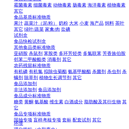
霉菌毒素
细菌毒素
动物毒素
肠毒素
海洋毒素
植物毒素
其它
食品基质标准物质
果汁
蔬菜汁（泥/粉）
奶粉
大米
小麦
海产品
饲料
茶叶
其它
绿叶/蔬菜
家禽/肉
盐碘
试剂盒
食品快检试剂盒
其他食品类标准物质
亚硝胺
杀鼠剂
苯胺类
多环芳烃类
多氯联苯
芳香族伯胺
邻苯二甲酸酯类
消毒剂
其它
农药残留标准物质
有机磷
有机氯
拟除虫菊酯
氨基甲酸酯
杀菌剂
杀虫剂
杀
螨剂
除草剂
植物生长调节剂
其它
食品添加剂
非法添加剂
食品添加剂
食品成分标准物质
糖类
黄酮
氨基酸
维生素
白酒成分
脂肪酸及其衍生物
其
它
食品专项标准物质
国抽专项
盲样考核专项
套标
配套试剂
其它
环境