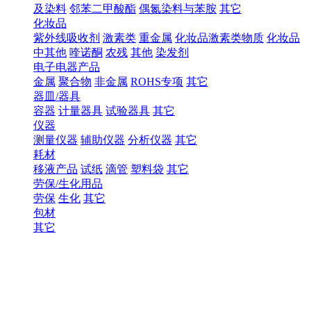
及染料
邻苯二甲酸酯
偶氮染料与苯胺
其它
化妆品
紫外线吸收剂
激素类
重金属
化妆品激素类物质
化妆品
中其他
喹诺酮
农残
其他
染发剂
电子电器产品
金属
聚合物
非金属
ROHS专项
其它
器皿/器具
容器
计量器具
试验器具
其它
仪器
测量仪器
辅助仪器
分析仪器
其它
耗材
移液产品
试纸
滴管
塑料袋
其它
劳保/生化用品
劳保
生化
其它
包材
其它