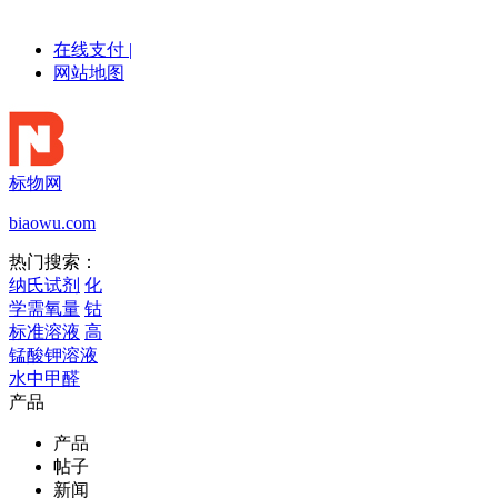
在线支付
|
网站地图
标物网
biaowu.com
热门搜索：
纳氏试剂
化
学需氧量
钴
标准溶液
高
锰酸钾溶液
水中甲醛
产品
产品
帖子
新闻