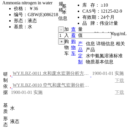
Ammonia nitrogen in water
规
库 存：
≥10
基
价格：
￥36
格：
CAS号：
12125-02-9
本
编号：
GBW(E)086218
有效期：
24个月
信息
形态：
液态
品 牌：
伟业计量
基质：
水
加
查
量
20mL
,
100μg/mL
入
看
值
购
购
产
信息
详细信息
相关
物
物
品
产品
车
车
定
水中氨氮溶液标准
制
物质基本信息
WYJLBZ-0011 水和废水监测分析方法（第四版）
1900-01-01 实施
研
制
下载
WYJLBZ-0010 空气和废气监测分析方法（第四版）
依
据
1900-01-01 实施
下载
基
水
质
形
液态
态