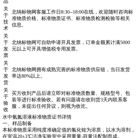
品
关
北纳标物网客服工作日8:30--18:00在线，欢迎随时咨询标
于
准物质价格、标准物质证书、标准物质检测检验等相关
技
信息。
术
关
于
北纳标物网可自助申请开具发票，订单金额累计满5000
发
元以上可开具增值税专用发票。
票
关
于
北纳标物网拥有成熟完善的标准物质供应链，当日发货
发
率达80%以上。
货
关
买方收到产品后请立即对标准物质数量、规格型号、包
于
装等进行标准验收。若有问题请在收到货3天内联系客
验
服，未提出任何异议，则视为收讫。
收
水中氨氮溶液标准物质证书详情
一、样品制备
本标准物质采用纯度准确定值的氯化铵为溶质，以水为溶剂，
在室温20±3℃洁净实验室中采用重量-容量法配制而成。