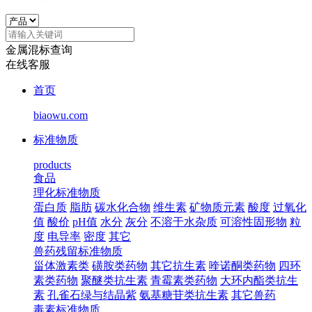
金属混标查询
在线客服
首页
biaowu.com
标准物质
products
食品
理化标准物质
蛋白质
脂肪
碳水化合物
维生素
矿物质元素
酸度
过氧化
值
酸价
pH值
水分
灰分
不溶于水杂质
可溶性固形物
粒
度
电导率
密度
其它
兽药残留标准物质
甾体激素类
磺胺类药物
其它抗生素
喹诺酮类药物
四环
素类药物
聚醚类抗生素
青霉素类药物
大环内酯类抗生
素
孔雀石绿与结晶紫
氨基糖苷类抗生素
其它兽药
毒素标准物质