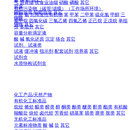
气
沥青烟
饮食业油烟
硝酸
磷酸
其它
合金
有机污染物（碳管/滤膜）（工作场所环境）
铜铅合金
铅钯合金
其它
甲醛
氨
总挥发性有机物
苯
甲苯
二甲苯
硫化氢
甲醇
三
钢铁
氯甲烷
四氯化碳
三氯乙烯
四氯乙烯
正己烷
正戊烷
单组
钢铁
其它
份
多组分
其它
容量分析滴定液
酸
碱
氧化还原
沉淀
络合
其它
试剂、试液类
试液
缓冲液
指示剂
配套试剂
培养基
其它
试剂盒
水质快检试剂盒
化工产品/天然产物
有机化工标准品
烷烃
烯烃
醌类
醛类
醇
酮类
酚类
醚类
酐类
酯类
有机酸
羧酸盐
炔烃
卤代烃
芳香烃
硝基苯
腈类
肼类
胺类
其它
无机化工标准品
元素标准物质
酸
碱
盐
其它