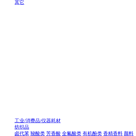
其它
工业/消费品/仪器耗材
纺织品
卤代苯
羧酸类
芳香酸
全氟酸类
有机酚类
香精香料
颜料