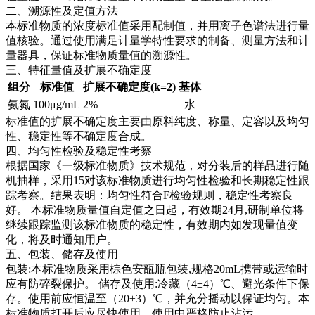
二、溯源性及定值方法
本标准物质的浓度标准值采用配制值，并用离子色谱法进行量
值核验。通过使用满足计量学特性要求的制备、测量方法和计
量器具，保证标准物质量值的溯源性。
三、特征量值及扩展不确定度
组分
标准值
扩展不确定度(k=2)
基体
氨氮
100μg/mL
2%
水
标准值的扩展不确定度主要由原料纯度、称量、定容以及均匀
性、稳定性等不确定度合成。
四、均匀性检验及稳定性考察
根据国家《一级标准物质》技术规范，对分装后的样品进行随
机抽样，采用15对该标准物质进行均匀性检验和长期稳定性跟
踪考察。结果表明：均匀性符合F检验规则，稳定性考察良
好。
本标准物质量值自定值之日起，有效期24月,研制单位将
继续跟踪监测该标准物质的稳定性，有效期内如发现量值变
化，将及时通知用户。
五、包装、储存及使用
包装:本标准物质采用棕色安瓿瓶包装,规格20mL携带或运输时
应有防碎裂保护。 储存及使用:冷藏（4±4）℃、避光条件下保
存。使用前应恒温至（20±3）℃，并充分摇动以保证均匀。本
标准物质打开后应尽快使用，使用中严格防止沾污。