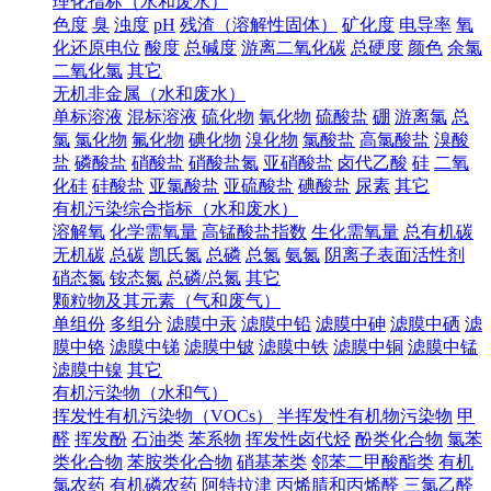
理化指标（水和废水）
色度
臭
浊度
pH
残渣（溶解性固体）
矿化度
电导率
氧
化还原电位
酸度
总碱度
游离二氧化碳
总硬度
颜色
余氯
二氧化氯
其它
无机非金属（水和废水）
单标溶液
混标溶液
硫化物
氰化物
硫酸盐
硼
游离氯
总
氯
氯化物
氟化物
碘化物
溴化物
氯酸盐
高氯酸盐
溴酸
盐
磷酸盐
硝酸盐
硝酸盐氮
亚硝酸盐
卤代乙酸
硅
二氧
化硅
硅酸盐
亚氯酸盐
亚硫酸盐
碘酸盐
尿素
其它
有机污染综合指标（水和废水）
溶解氧
化学需氧量
高锰酸盐指数
生化需氧量
总有机碳
无机碳
总碳
凯氏氮
总磷
总氮
氨氮
阴离子表面活性剂
硝态氮
铵态氮
总磷/总氮
其它
颗粒物及其元素（气和废气）
单组份
多组分
滤膜中汞
滤膜中铅
滤膜中砷
滤膜中硒
滤
膜中铬
滤膜中锑
滤膜中铍
滤膜中铁
滤膜中铜
滤膜中锰
滤膜中镍
其它
有机污染物（水和气）
挥发性有机污染物（VOCs）
半挥发性有机物污染物
甲
醛
挥发酚
石油类
苯系物
挥发性卤代烃
酚类化合物
氯苯
类化合物
苯胺类化合物
硝基苯类
邻苯二甲酸酯类
有机
氯农药
有机磷农药
阿特拉津
丙烯腈和丙烯醛
三氯乙醛