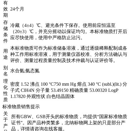
有
效
24个月
期
存
冷藏（4±4）℃、避光条件下保存。使用前应恒温至
储
（20±3）℃，并充分摇动以保证均匀。本标准物质打开后
条
应尽快使用，使用中严格防止沾污。
件
本标准物质可作为标准储备溶液，通过逐级稀释配制成各
用
种工作用标准溶液，用于测量仪器校准、分析方法确认与
途
评价、测量过程质量控制及技术仲裁与认证评价等。
别
水合氨;氨态氮
名
理
密度 1.52 沸点 100 °C750 mm Hg 熔点 340 °C (subl.)(lit.) 分
化
子式 ClH4N 分子量 53.49150 精确质量 53.00320 LogP
性
1.17820 外观性状 白色结晶固体
质
标准物质销售提示
关
所有GBW、GSB开头的标准物质，均提供“国家标准物质
于
证书”。因产品种类繁多，北纳标物网上架的只是部分产
产
品，详情请咨询在线客服。