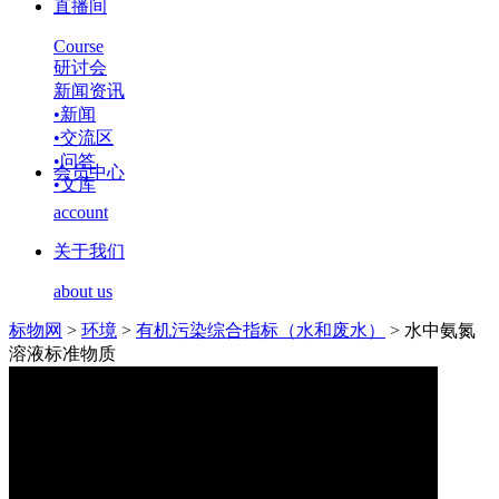
直播间
Course
研讨会
新闻资讯
•
新闻
•
交流区
•
问答
会员中心
•
文库
account
关于我们
about us
标物网
>
环境
>
有机污染综合指标（水和废水）
>
水中氨氮
溶液标准物质