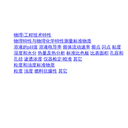
物理/工程技术特性
物理特性与物理化学特性测量标准物质
溶液的pH值
溶液电导率
熔体流动速率
熔点
闪点
粘度
湿度和水分
热量及热分析
标准比色板
比表面积
孔容和
孔径
渗透浓度
仪器检定/校准
其它
粒度和浊度标准物质
粒度
浊度
燃料抗爆性
其它