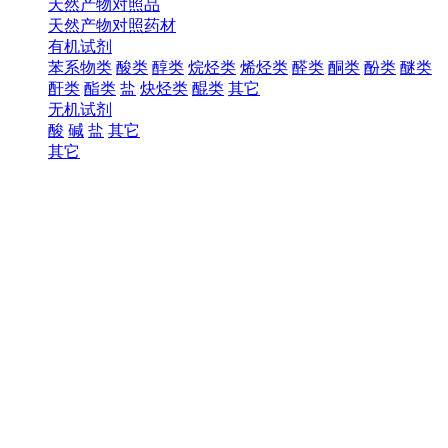
天然产物对照品
天然产物对照药材
有机试剂
苯系物类
酸类
醇类
烷烃类
烯烃类
醛类
酮类
酚类
醚类
酐类
酯类
盐
炔烃类
醌类
其它
无机试剂
酸
碱
盐
其它
其它