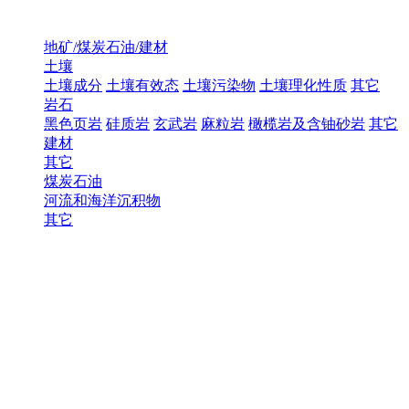
地矿/煤炭石油/建材
土壤
土壤成分
土壤有效态
土壤污染物
土壤理化性质
其它
岩石
黑色页岩
硅质岩
玄武岩
麻粒岩
橄榄岩及含铀砂岩
其它
建材
其它
煤炭石油
河流和海洋沉积物
其它