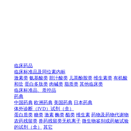
临床药品
临床标准品及同位素内标
激素类
氨基酸类
胆汁酸类
儿茶酚胺类
维生素类
有机酸
和盐
蛋白多肽类
肉碱类
脂质类
其他临床类
临床标准品、质控品
药典
中国药典
欧洲药典
美国药典
日本药典
体外诊断（IVD）试剂（盒）
蛋白质类
糖类
激素
酶类
酯类
维生素
药物及药物代谢物
农药残留类
兽药残留类无机离子
微生物鉴别或药敏试验
的试剂（盒）
其它