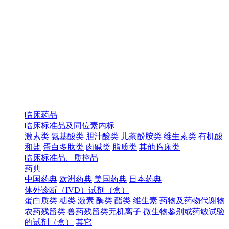
临床药品
临床标准品及同位素内标
激素类
氨基酸类
胆汁酸类
儿茶酚胺类
维生素类
有机酸
和盐
蛋白多肽类
肉碱类
脂质类
其他临床类
临床标准品、质控品
药典
中国药典
欧洲药典
美国药典
日本药典
体外诊断（IVD）试剂（盒）
蛋白质类
糖类
激素
酶类
酯类
维生素
药物及药物代谢物
农药残留类
兽药残留类无机离子
微生物鉴别或药敏试验
的试剂（盒）
其它