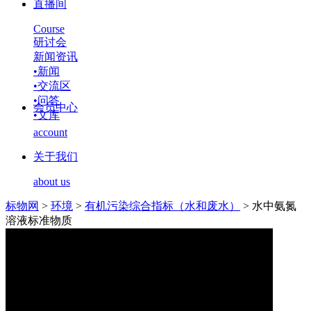
直播间
Course
研讨会
新闻资讯
•
新闻
•
交流区
•
问答
会员中心
•
文库
account
关于我们
about us
标物网
>
环境
>
有机污染综合指标（水和废水）
>
水中氨氮
溶液标准物质