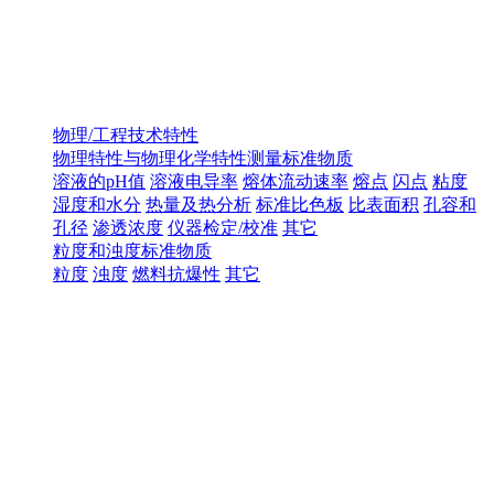
物理/工程技术特性
物理特性与物理化学特性测量标准物质
溶液的pH值
溶液电导率
熔体流动速率
熔点
闪点
粘度
湿度和水分
热量及热分析
标准比色板
比表面积
孔容和
孔径
渗透浓度
仪器检定/校准
其它
粒度和浊度标准物质
粒度
浊度
燃料抗爆性
其它