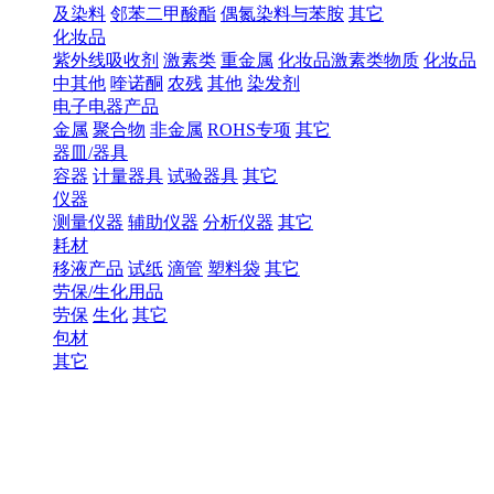
及染料
邻苯二甲酸酯
偶氮染料与苯胺
其它
化妆品
紫外线吸收剂
激素类
重金属
化妆品激素类物质
化妆品
中其他
喹诺酮
农残
其他
染发剂
电子电器产品
金属
聚合物
非金属
ROHS专项
其它
器皿/器具
容器
计量器具
试验器具
其它
仪器
测量仪器
辅助仪器
分析仪器
其它
耗材
移液产品
试纸
滴管
塑料袋
其它
劳保/生化用品
劳保
生化
其它
包材
其它