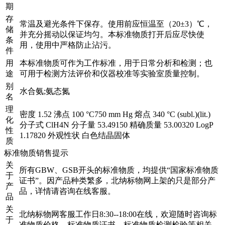
期
存
常温及避光条件下保存。使用前应恒温至（20±3）℃，
储
并充分摇动以保证均匀。本标准物质打开后应尽快使
条
用，使用中严格防止沾污。
件
用
本标准物质可作为工作标准，用于日常分析和检测；也
途
可用于检测方法评价和仪器校准等实验室质量控制。
别
水合氨;氨态氮
名
理
密度 1.52 沸点 100 °C750 mm Hg 熔点 340 °C (subl.)(lit.)
化
分子式 ClH4N 分子量 53.49150 精确质量 53.00320 LogP
性
1.17820 外观性状 白色结晶固体
质
标准物质销售提示
关
所有GBW、GSB开头的标准物质，均提供“国家标准物质
于
证书”。因产品种类繁多，北纳标物网上架的只是部分产
产
品，详情请咨询在线客服。
品
关
北纳标物网客服工作日8:30--18:00在线，欢迎随时咨询标
于
准物质价格、标准物质证书、标准物质检测检验等相关