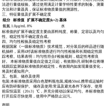
法进行量值核验。通过使用满足计量学特性要求的制备、测量
方法和计量器具，保证标准物质量值的溯源性。
三、特征量值及扩展不确定度
组分
标准值
扩展不确定度(k=2)
基体
氨氮
1.0μg/mL
8%
水
标准值的扩展不确定度主要由原料纯度、称量、定容以及均匀
性、稳定性等不确定度合成。
四、均匀性检验及稳定性考察
根据国家《一级标准物质》技术规范，对分装后的样品进行随
机抽样，采用4对该标准物质进行均匀性检验和长期稳定性跟
踪考察。结果表明：均匀性符合F检验规则，稳定性考察良
好。
本标准物质量值自定值之日起，有效期6月,研制单位将继
续跟踪监测该标准物质的稳定性，有效期内如发现量值变化，
将及时通知用户。
五、包装、储存及使用
包装:本标准物质采用白色塑料瓶包装,规格50mL携带或运输时
应有防碎裂保护。 储存及使用:常温及避光条件下保存。使用
前应恒温至（20±3）℃，并充分摇动以保证均匀。本标准物质
打开后应尽快使用，使用中严格防止沾污。
声明