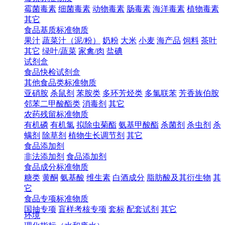
霉菌毒素
细菌毒素
动物毒素
肠毒素
海洋毒素
植物毒素
其它
食品基质标准物质
果汁
蔬菜汁（泥/粉）
奶粉
大米
小麦
海产品
饲料
茶叶
其它
绿叶/蔬菜
家禽/肉
盐碘
试剂盒
食品快检试剂盒
其他食品类标准物质
亚硝胺
杀鼠剂
苯胺类
多环芳烃类
多氯联苯
芳香族伯胺
邻苯二甲酸酯类
消毒剂
其它
农药残留标准物质
有机磷
有机氯
拟除虫菊酯
氨基甲酸酯
杀菌剂
杀虫剂
杀
螨剂
除草剂
植物生长调节剂
其它
食品添加剂
非法添加剂
食品添加剂
食品成分标准物质
糖类
黄酮
氨基酸
维生素
白酒成分
脂肪酸及其衍生物
其
它
食品专项标准物质
国抽专项
盲样考核专项
套标
配套试剂
其它
环境