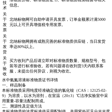
技
信息。
术
关
于
北纳标物网可自助申请开具发票，订单金额累计满5000
发
元以上可开具增值税专用发票。
票
关
于
北纳标物网拥有成熟完善的标准物质供应链，当日发货
发
率达80%以上。
货
关
买方收到产品后请立即对标准物质数量、规格型号、包
于
装等进行标准验收。若有问题请在收到货3天内联系客
验
服，未提出任何异议，则视为收讫。
收
水中氨氮溶液标准物质证书详情
一、样品制备
本标准物质采用纯度经准确定值的氯化铵（CAS：12125-02-
9）为溶质，以水为溶剂，在室温（20±3）℃洁净实验室中采
用重量-容量法配制而成。
二、溯源性及定值方法
本标准物质的浓度标准值采用配制值，并用紫外可见分光光度