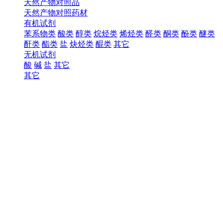
天然产物对照品
天然产物对照药材
有机试剂
苯系物类
酸类
醇类
烷烃类
烯烃类
醛类
酮类
酚类
醚类
酐类
酯类
盐
炔烃类
醌类
其它
无机试剂
酸
碱
盐
其它
其它