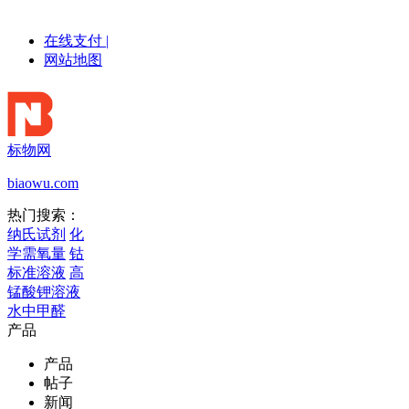
在线支付
|
网站地图
标物网
biaowu.com
热门搜索：
纳氏试剂
化
学需氧量
钴
标准溶液
高
锰酸钾溶液
水中甲醛
产品
产品
帖子
新闻