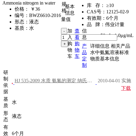
Ammonia nitrogen in water
规
库 存：
≥10
基本
价格：
￥36
格：
CAS号：
12125-02-9
信息
编号：
BWZ6610-2016
有效期：
6个月
量值
形态：
液态
品 牌：
伟业计量
基质：
水
加
查
信
50mL
,
1.0μg/mL
入
看
息
购
购
产
详细信息
相关产品
物
物
品
水中氨氮溶液标准
车
车
定
物质基本信息
制
研
制
HJ 535-2009 水质 氨氮的测定 纳氏试剂分光光度法
2010-04-01 实施
依
下载
据
基
水
质
形
液态
态
有
效
6个月