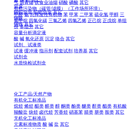
气
沥青烟
饮食业油烟
硝酸
磷酸
其它
合金
有机污染物（碳管/滤膜）（工作场所环境）
铜铅合金
铅钯合金
其它
甲醛
氨
总挥发性有机物
苯
甲苯
二甲苯
硫化氢
甲醇
三
钢铁
氯甲烷
四氯化碳
三氯乙烯
四氯乙烯
正己烷
正戊烷
单组
钢铁
其它
份
多组分
其它
容量分析滴定液
酸
碱
氧化还原
沉淀
络合
其它
试剂、试液类
试液
缓冲液
指示剂
配套试剂
培养基
其它
试剂盒
水质快检试剂盒
化工产品/天然产物
有机化工标准品
烷烃
烯烃
醌类
醛类
醇
酮类
酚类
醚类
酐类
酯类
有机酸
羧酸盐
炔烃
卤代烃
芳香烃
硝基苯
腈类
肼类
胺类
其它
无机化工标准品
元素标准物质
酸
碱
盐
其它