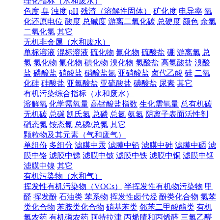
理化指标（水和废水）
色度
臭
浊度
pH
残渣（溶解性固体）
矿化度
电导率
氧
化还原电位
酸度
总碱度
游离二氧化碳
总硬度
颜色
余氯
二氧化氯
其它
无机非金属（水和废水）
单标溶液
混标溶液
硫化物
氰化物
硫酸盐
硼
游离氯
总
氯
氯化物
氟化物
碘化物
溴化物
氯酸盐
高氯酸盐
溴酸
盐
磷酸盐
硝酸盐
硝酸盐氮
亚硝酸盐
卤代乙酸
硅
二氧
化硅
硅酸盐
亚氯酸盐
亚硫酸盐
碘酸盐
尿素
其它
有机污染综合指标（水和废水）
溶解氧
化学需氧量
高锰酸盐指数
生化需氧量
总有机碳
无机碳
总碳
凯氏氮
总磷
总氮
氨氮
阴离子表面活性剂
硝态氮
铵态氮
总磷/总氮
其它
颗粒物及其元素（气和废气）
单组份
多组分
滤膜中汞
滤膜中铅
滤膜中砷
滤膜中硒
滤
膜中铬
滤膜中锑
滤膜中铍
滤膜中铁
滤膜中铜
滤膜中锰
滤膜中镍
其它
有机污染物（水和气）
挥发性有机污染物（VOCs）
半挥发性有机物污染物
甲
醛
挥发酚
石油类
苯系物
挥发性卤代烃
酚类化合物
氯苯
类化合物
苯胺类化合物
硝基苯类
邻苯二甲酸酯类
有机
氯农药
有机磷农药
阿特拉津
丙烯腈和丙烯醛
三氯乙醛