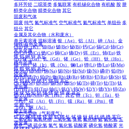
多环芳烃
二噁英类
多氯联苯
有机锡化合物
有机酸
胺
肼
醇类化合物
腈类化合物
其它
固废和气体
固废
纯气
氮气标准气
空气标准气
氦气标准气
单组份
多
组分
其它
金属及其化合物（水和废水）
单元素溶液
混标溶液
银（Ag）
铝（Al）
砷（As）
金
钢铁/有色金属
(Au)
钾（K）
钡(Ba)
铍(Be)
铋(Bi)
钙(Ca)
镉(Cd)
铈(Ce)
常见金属
钴(Co)
铬(Cr)
铯(Cs)
铜(Cu)
镝(Dy)
铒（Er）
铕(Eu)
铁
铁
铝
铜
锌
其它
(Fe)
镓（Ga）
钆（Gd）
锗（Ge）
铪（Hf）
钬（Ho）
稀有金属
铟（In）
铱（Ir）
锇（Os）
镧(La)
锂(Li)
镥(Lu)
镁(Mg)
锆
铪
铌
钽
其它
锰(Mn)
钼(Mo)
钠(Na)
铌(Nb)
钕(Nd)
镍(Ni)
磷(P)
铅(Pb)
轻金属
钯(Pd)
镨(Pr)
铂(Pt)
铷(Rb)
铼(Re)
铑(Rh)
钌(Ru)
锑(Sb)
钪
钛
铝
镁
钾
钠
钙
锶
钡
其它
(Sc)
硒(Se)
钐(Sm)
锡(Sn)
锶(Sr)
铽(Tb)
碲(Te)
钍(Th)
钛
重金属
(Ti)
铊(Tl)
铥(Tm)
铀(U)
钒(V)
钨(W)
钇(Y)
镱(Yb)
锌(Zn)
铜
镍
钴
铅
锌
锡
锑
铋
镉
汞
其它
锆(Zr)
铵(NH4)
汞（Hg）
其它
锝（Tc）
钽（Ta）
钋
贵金属
（Po）
砹（At）
钫（Fr）
镭（Ra）
钷（Pm）
镤
金
银
铂
（Pa）
锕（Ac）
稀土金属
气态污染物（气和废气）
钪
钇
镧
铈
镨
钕
钷
钐
铕
钆
铽
镝
钬
铒
铥
镱
镥
其它
二氧化硫
氮氧化物
二氧化氮
臭氧
氟化物
氨
氰化氢
五
准金属
氧化二磷
硫化氢
氯气
氯化氢
硫酸雾
磷化氢
铬酸雾
光
锗
锑
钋
其它