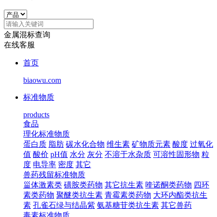
金属混标查询
在线客服
首页
biaowu.com
标准物质
products
食品
理化标准物质
蛋白质
脂肪
碳水化合物
维生素
矿物质元素
酸度
过氧化
值
酸价
pH值
水分
灰分
不溶于水杂质
可溶性固形物
粒
度
电导率
密度
其它
兽药残留标准物质
甾体激素类
磺胺类药物
其它抗生素
喹诺酮类药物
四环
素类药物
聚醚类抗生素
青霉素类药物
大环内酯类抗生
素
孔雀石绿与结晶紫
氨基糖苷类抗生素
其它兽药
毒素标准物质