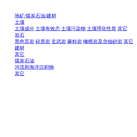
地矿/煤炭石油/建材
土壤
土壤成分
土壤有效态
土壤污染物
土壤理化性质
其它
岩石
黑色页岩
硅质岩
玄武岩
麻粒岩
橄榄岩及含铀砂岩
其它
建材
其它
煤炭石油
河流和海洋沉积物
其它