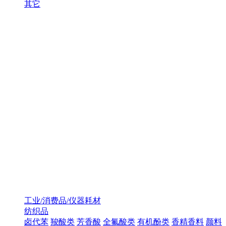
其它
工业/消费品/仪器耗材
纺织品
卤代苯
羧酸类
芳香酸
全氟酸类
有机酚类
香精香料
颜料