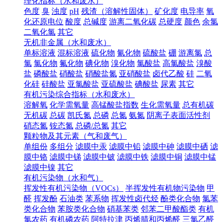
理化指标（水和废水）
色度
臭
浊度
pH
残渣（溶解性固体）
矿化度
电导率
氧
化还原电位
酸度
总碱度
游离二氧化碳
总硬度
颜色
余氯
二氧化氯
其它
无机非金属（水和废水）
单标溶液
混标溶液
硫化物
氰化物
硫酸盐
硼
游离氯
总
氯
氯化物
氟化物
碘化物
溴化物
氯酸盐
高氯酸盐
溴酸
盐
磷酸盐
硝酸盐
硝酸盐氮
亚硝酸盐
卤代乙酸
硅
二氧
化硅
硅酸盐
亚氯酸盐
亚硫酸盐
碘酸盐
尿素
其它
有机污染综合指标（水和废水）
溶解氧
化学需氧量
高锰酸盐指数
生化需氧量
总有机碳
无机碳
总碳
凯氏氮
总磷
总氮
氨氮
阴离子表面活性剂
硝态氮
铵态氮
总磷/总氮
其它
颗粒物及其元素（气和废气）
单组份
多组分
滤膜中汞
滤膜中铅
滤膜中砷
滤膜中硒
滤
膜中铬
滤膜中锑
滤膜中铍
滤膜中铁
滤膜中铜
滤膜中锰
滤膜中镍
其它
有机污染物（水和气）
挥发性有机污染物（VOCs）
半挥发性有机物污染物
甲
醛
挥发酚
石油类
苯系物
挥发性卤代烃
酚类化合物
氯苯
类化合物
苯胺类化合物
硝基苯类
邻苯二甲酸酯类
有机
氯农药
有机磷农药
阿特拉津
丙烯腈和丙烯醛
三氯乙醛