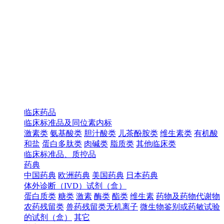
临床药品
临床标准品及同位素内标
激素类
氨基酸类
胆汁酸类
儿茶酚胺类
维生素类
有机酸
和盐
蛋白多肽类
肉碱类
脂质类
其他临床类
临床标准品、质控品
药典
中国药典
欧洲药典
美国药典
日本药典
体外诊断（IVD）试剂（盒）
蛋白质类
糖类
激素
酶类
酯类
维生素
药物及药物代谢物
农药残留类
兽药残留类无机离子
微生物鉴别或药敏试验
的试剂（盒）
其它