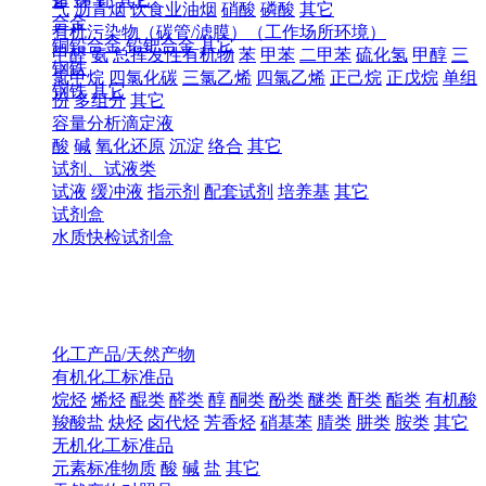
气
沥青烟
饮食业油烟
硝酸
磷酸
其它
合金
有机污染物（碳管/滤膜）（工作场所环境）
铜铅合金
铅钯合金
其它
甲醛
氨
总挥发性有机物
苯
甲苯
二甲苯
硫化氢
甲醇
三
钢铁
氯甲烷
四氯化碳
三氯乙烯
四氯乙烯
正己烷
正戊烷
单组
钢铁
其它
份
多组分
其它
容量分析滴定液
酸
碱
氧化还原
沉淀
络合
其它
试剂、试液类
试液
缓冲液
指示剂
配套试剂
培养基
其它
试剂盒
水质快检试剂盒
化工产品/天然产物
有机化工标准品
烷烃
烯烃
醌类
醛类
醇
酮类
酚类
醚类
酐类
酯类
有机酸
羧酸盐
炔烃
卤代烃
芳香烃
硝基苯
腈类
肼类
胺类
其它
无机化工标准品
元素标准物质
酸
碱
盐
其它