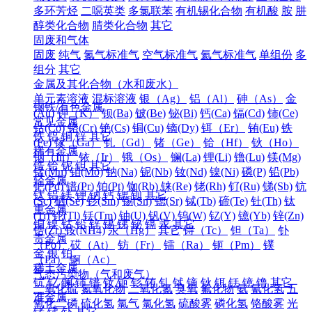
多环芳烃
二噁英类
多氯联苯
有机锡化合物
有机酸
胺
肼
醇类化合物
腈类化合物
其它
固废和气体
固废
纯气
氮气标准气
空气标准气
氦气标准气
单组份
多
组分
其它
金属及其化合物（水和废水）
单元素溶液
混标溶液
银（Ag）
铝（Al）
砷（As）
金
钢铁/有色金属
(Au)
钾（K）
钡(Ba)
铍(Be)
铋(Bi)
钙(Ca)
镉(Cd)
铈(Ce)
常见金属
钴(Co)
铬(Cr)
铯(Cs)
铜(Cu)
镝(Dy)
铒（Er）
铕(Eu)
铁
铁
铝
铜
锌
其它
(Fe)
镓（Ga）
钆（Gd）
锗（Ge）
铪（Hf）
钬（Ho）
稀有金属
铟（In）
铱（Ir）
锇（Os）
镧(La)
锂(Li)
镥(Lu)
镁(Mg)
锆
铪
铌
钽
其它
锰(Mn)
钼(Mo)
钠(Na)
铌(Nb)
钕(Nd)
镍(Ni)
磷(P)
铅(Pb)
轻金属
钯(Pd)
镨(Pr)
铂(Pt)
铷(Rb)
铼(Re)
铑(Rh)
钌(Ru)
锑(Sb)
钪
钛
铝
镁
钾
钠
钙
锶
钡
其它
(Sc)
硒(Se)
钐(Sm)
锡(Sn)
锶(Sr)
铽(Tb)
碲(Te)
钍(Th)
钛
重金属
(Ti)
铊(Tl)
铥(Tm)
铀(U)
钒(V)
钨(W)
钇(Y)
镱(Yb)
锌(Zn)
铜
镍
钴
铅
锌
锡
锑
铋
镉
汞
其它
锆(Zr)
铵(NH4)
汞（Hg）
其它
锝（Tc）
钽（Ta）
钋
贵金属
（Po）
砹（At）
钫（Fr）
镭（Ra）
钷（Pm）
镤
金
银
铂
（Pa）
锕（Ac）
稀土金属
气态污染物（气和废气）
钪
钇
镧
铈
镨
钕
钷
钐
铕
钆
铽
镝
钬
铒
铥
镱
镥
其它
二氧化硫
氮氧化物
二氧化氮
臭氧
氟化物
氨
氰化氢
五
准金属
氧化二磷
硫化氢
氯气
氯化氢
硫酸雾
磷化氢
铬酸雾
光
锗
锑
钋
其它