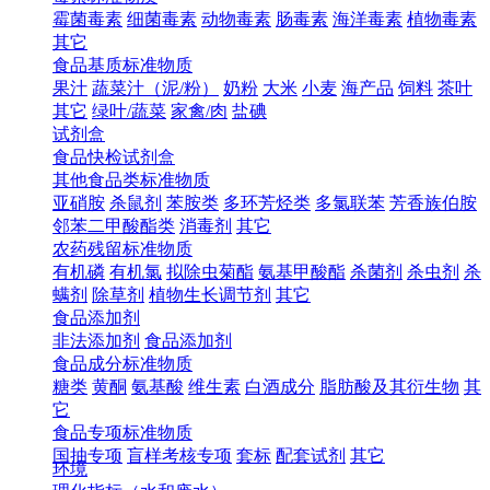
霉菌毒素
细菌毒素
动物毒素
肠毒素
海洋毒素
植物毒素
其它
食品基质标准物质
果汁
蔬菜汁（泥/粉）
奶粉
大米
小麦
海产品
饲料
茶叶
其它
绿叶/蔬菜
家禽/肉
盐碘
试剂盒
食品快检试剂盒
其他食品类标准物质
亚硝胺
杀鼠剂
苯胺类
多环芳烃类
多氯联苯
芳香族伯胺
邻苯二甲酸酯类
消毒剂
其它
农药残留标准物质
有机磷
有机氯
拟除虫菊酯
氨基甲酸酯
杀菌剂
杀虫剂
杀
螨剂
除草剂
植物生长调节剂
其它
食品添加剂
非法添加剂
食品添加剂
食品成分标准物质
糖类
黄酮
氨基酸
维生素
白酒成分
脂肪酸及其衍生物
其
它
食品专项标准物质
国抽专项
盲样考核专项
套标
配套试剂
其它
环境