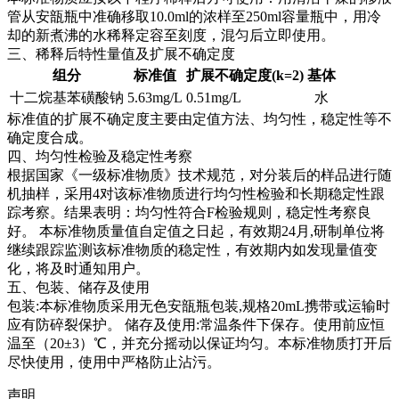
管从安瓿瓶中准确移取10.0ml的浓样至250ml容量瓶中，用冷
却的新煮沸的水稀释定容至刻度，混匀后立即使用。
三、稀释后特性量值及扩展不确定度
组分
标准值
扩展不确定度(k=2)
基体
十二烷基苯磺酸钠
5.63mg/L
0.51mg/L
水
标准值的扩展不确定度主要由定值方法、均匀性，稳定性等不
确定度合成。
四、均匀性检验及稳定性考察
根据国家《一级标准物质》技术规范，对分装后的样品进行随
机抽样，采用4对该标准物质进行均匀性检验和长期稳定性跟
踪考察。结果表明：均匀性符合F检验规则，稳定性考察良
好。
本标准物质量值自定值之日起，有效期24月,研制单位将
继续跟踪监测该标准物质的稳定性，有效期内如发现量值变
化，将及时通知用户。
五、包装、储存及使用
包装:本标准物质采用无色安瓿瓶包装,规格20mL携带或运输时
应有防碎裂保护。 储存及使用:常温条件下保存。使用前应恒
温至（20±3）℃，并充分摇动以保证均匀。本标准物质打开后
尽快使用，使用中严格防止沾污。
声明