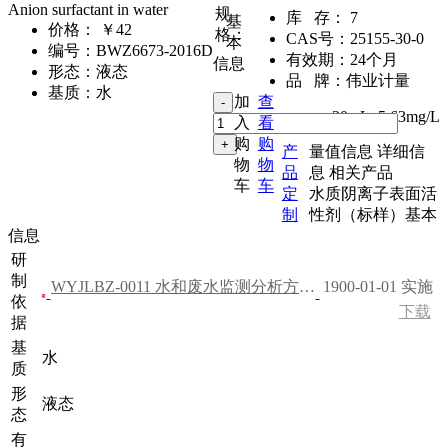
Anion surfactant in water
规
库 存：
7
基
价格：
￥42
格：
CAS号：
25155-30-0
本
编号：
BWZ6673-2016D
有效期：
24个月
信息
形态：
液态
品 牌：
伟业计量
基质：
水
加
查
20mL
,
5.63mg/L
入
看
购
购
产
量值信息
详细信
物
物
品
息
相关产品
车
车
定
水质阴离子表面活
制
性剂（标样）基本
信息
研
制
WYJLBZ-0011 水和废水监测分析方法（第四版）
1900-01-01 实施
依
下载
据
基
水
质
形
液态
态
有