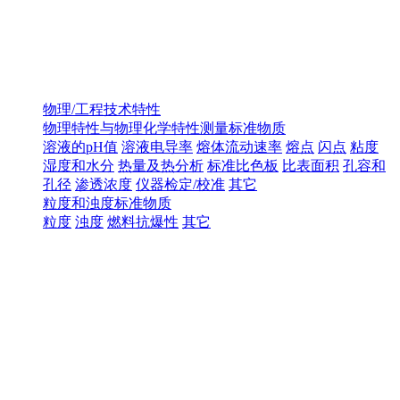
物理/工程技术特性
物理特性与物理化学特性测量标准物质
溶液的pH值
溶液电导率
熔体流动速率
熔点
闪点
粘度
湿度和水分
热量及热分析
标准比色板
比表面积
孔容和
孔径
渗透浓度
仪器检定/校准
其它
粒度和浊度标准物质
粒度
浊度
燃料抗爆性
其它