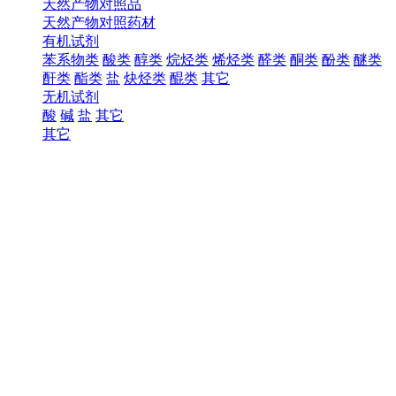
天然产物对照品
天然产物对照药材
有机试剂
苯系物类
酸类
醇类
烷烃类
烯烃类
醛类
酮类
酚类
醚类
酐类
酯类
盐
炔烃类
醌类
其它
无机试剂
酸
碱
盐
其它
其它