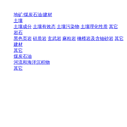
地矿/煤炭石油/建材
土壤
土壤成分
土壤有效态
土壤污染物
土壤理化性质
其它
岩石
黑色页岩
硅质岩
玄武岩
麻粒岩
橄榄岩及含铀砂岩
其它
建材
其它
煤炭石油
河流和海洋沉积物
其它