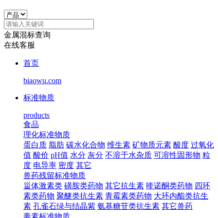
金属混标查询
在线客服
首页
biaowu.com
标准物质
products
食品
理化标准物质
蛋白质
脂肪
碳水化合物
维生素
矿物质元素
酸度
过氧化
值
酸价
pH值
水分
灰分
不溶于水杂质
可溶性固形物
粒
度
电导率
密度
其它
兽药残留标准物质
甾体激素类
磺胺类药物
其它抗生素
喹诺酮类药物
四环
素类药物
聚醚类抗生素
青霉素类药物
大环内酯类抗生
素
孔雀石绿与结晶紫
氨基糖苷类抗生素
其它兽药
毒素标准物质