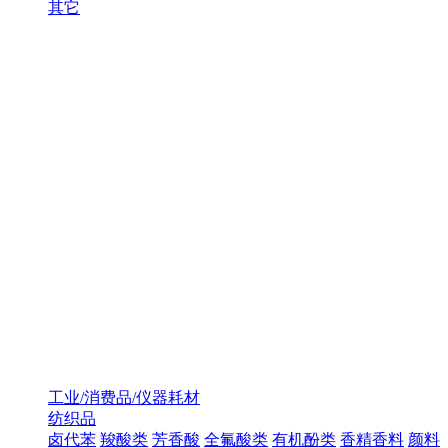
其它
工业/消费品/仪器耗材
纺织品
卤代苯
羧酸类
芳香酸
全氟酸类
有机酚类
香精香料
颜料