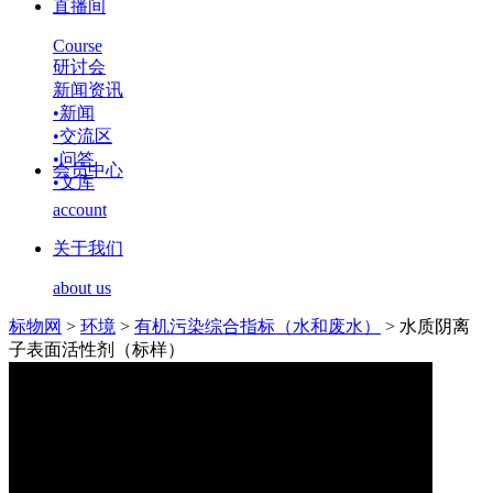
直播间
Course
研讨会
新闻资讯
•
新闻
•
交流区
•
问答
会员中心
•
文库
account
关于我们
about us
标物网
>
环境
>
有机污染综合指标（水和废水）
>
水质阴离
子表面活性剂（标样）