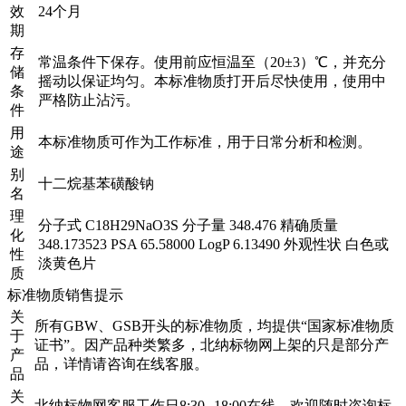
效
24个月
期
存
常温条件下保存。使用前应恒温至（20±3）℃，并充分
储
摇动以保证均匀。本标准物质打开后尽快使用，使用中
条
严格防止沾污。
件
用
本标准物质可作为工作标准，用于日常分析和检测。
途
别
十二烷基苯磺酸钠
名
理
分子式 C18H29NaO3S 分子量 348.476 精确质量
化
348.173523 PSA 65.58000 LogP 6.13490 外观性状 白色或
性
淡黄色片
质
标准物质销售提示
关
所有GBW、GSB开头的标准物质，均提供“国家标准物质
于
证书”。因产品种类繁多，北纳标物网上架的只是部分产
产
品，详情请咨询在线客服。
品
关
北纳标物网客服工作日8:30--18:00在线，欢迎随时咨询标