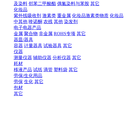
及染料
邻苯二甲酸酯
偶氮染料与苯胺
其它
化妆品
紫外线吸收剂
激素类
重金属
化妆品激素类物质
化妆品
中其他
喹诺酮
农残
其他
染发剂
电子电器产品
金属
聚合物
非金属
ROHS专项
其它
器皿/器具
容器
计量器具
试验器具
其它
仪器
测量仪器
辅助仪器
分析仪器
其它
耗材
移液产品
试纸
滴管
塑料袋
其它
劳保/生化用品
劳保
生化
其它
包材
其它