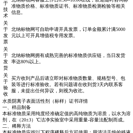
于
准物质价格、标准物质证书、标准物质检测检验等相关
技
信息。
术
关
于
北纳标物网可自助申请开具发票，订单金额累计满5000
发
元以上可开具增值税专用发票。
票
关
于
北纳标物网拥有成熟完善的标准物质供应链，当日发货
发
率达80%以上。
货
关
买方收到产品后请立即对标准物质数量、规格型号、包
于
装等进行标准验收。若有问题请在收到货3天内联系客
验
服，未提出任何异议，则视为收讫。
收
水质阴离子表面活性剂（标样）证书详情
一、样品制备
本标准物质采用纯度经准确定值的高纯物质为溶质，以水为溶
剂，在（20±3）℃洁净实验室中采用重量-容量法配制而成。
二、稀释方法
本标准物质应按以下程序稀释后方可使用：用清洁干燥的移液