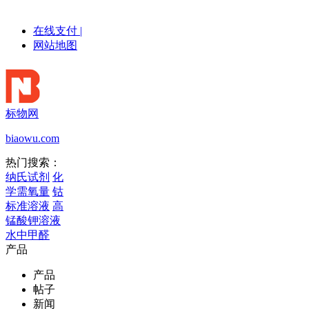
在线支付
|
网站地图
标物网
biaowu.com
热门搜索：
纳氏试剂
化
学需氧量
钴
标准溶液
高
锰酸钾溶液
水中甲醛
产品
产品
帖子
新闻