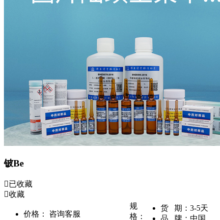
铍Be
已收藏
收藏
规
货 期：
3-5天
价格：
咨询客服
格：
品 牌：
中国