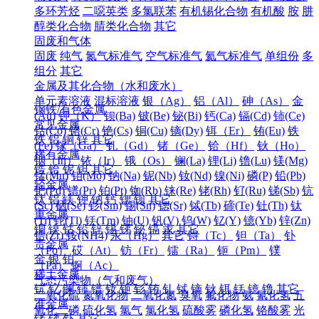
多环芳烃
二噁英类
多氯联苯
有机锡化合物
有机酸
胺
肼
醇类化合物
腈类化合物
其它
固废和气体
固废
纯气
氮气标准气
空气标准气
氦气标准气
单组份
多
组分
其它
金属及其化合物（水和废水）
单元素溶液
混标溶液
银（Ag）
铝（Al）
砷（As）
金
钢铁/有色金属
(Au)
钾（K）
钡(Ba)
铍(Be)
铋(Bi)
钙(Ca)
镉(Cd)
铈(Ce)
常见金属
钴(Co)
铬(Cr)
铯(Cs)
铜(Cu)
镝(Dy)
铒（Er）
铕(Eu)
铁
铁
铝
铜
锌
其它
(Fe)
镓（Ga）
钆（Gd）
锗（Ge）
铪（Hf）
钬（Ho）
稀有金属
铟（In）
铱（Ir）
锇（Os）
镧(La)
锂(Li)
镥(Lu)
镁(Mg)
锆
铪
铌
钽
其它
锰(Mn)
钼(Mo)
钠(Na)
铌(Nb)
钕(Nd)
镍(Ni)
磷(P)
铅(Pb)
轻金属
钯(Pd)
镨(Pr)
铂(Pt)
铷(Rb)
铼(Re)
铑(Rh)
钌(Ru)
锑(Sb)
钪
钛
铝
镁
钾
钠
钙
锶
钡
其它
(Sc)
硒(Se)
钐(Sm)
锡(Sn)
锶(Sr)
铽(Tb)
碲(Te)
钍(Th)
钛
重金属
(Ti)
铊(Tl)
铥(Tm)
铀(U)
钒(V)
钨(W)
钇(Y)
镱(Yb)
锌(Zn)
铜
镍
钴
铅
锌
锡
锑
铋
镉
汞
其它
锆(Zr)
铵(NH4)
汞（Hg）
其它
锝（Tc）
钽（Ta）
钋
贵金属
（Po）
砹（At）
钫（Fr）
镭（Ra）
钷（Pm）
镤
金
银
铂
（Pa）
锕（Ac）
稀土金属
气态污染物（气和废气）
钪
钇
镧
铈
镨
钕
钷
钐
铕
钆
铽
镝
钬
铒
铥
镱
镥
其它
二氧化硫
氮氧化物
二氧化氮
臭氧
氟化物
氨
氰化氢
五
准金属
氧化二磷
硫化氢
氯气
氯化氢
硫酸雾
磷化氢
铬酸雾
光
锗
锑
钋
其它