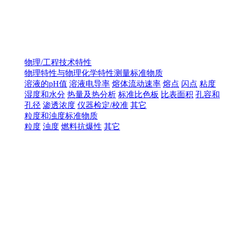
物理/工程技术特性
物理特性与物理化学特性测量标准物质
溶液的pH值
溶液电导率
熔体流动速率
熔点
闪点
粘度
湿度和水分
热量及热分析
标准比色板
比表面积
孔容和
孔径
渗透浓度
仪器检定/校准
其它
粒度和浊度标准物质
粒度
浊度
燃料抗爆性
其它