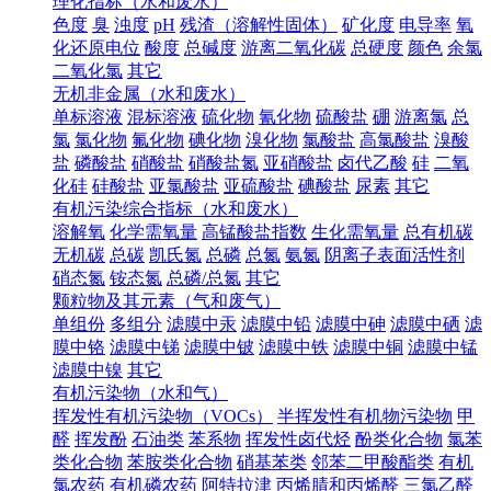
理化指标（水和废水）
色度
臭
浊度
pH
残渣（溶解性固体）
矿化度
电导率
氧
化还原电位
酸度
总碱度
游离二氧化碳
总硬度
颜色
余氯
二氧化氯
其它
无机非金属（水和废水）
单标溶液
混标溶液
硫化物
氰化物
硫酸盐
硼
游离氯
总
氯
氯化物
氟化物
碘化物
溴化物
氯酸盐
高氯酸盐
溴酸
盐
磷酸盐
硝酸盐
硝酸盐氮
亚硝酸盐
卤代乙酸
硅
二氧
化硅
硅酸盐
亚氯酸盐
亚硫酸盐
碘酸盐
尿素
其它
有机污染综合指标（水和废水）
溶解氧
化学需氧量
高锰酸盐指数
生化需氧量
总有机碳
无机碳
总碳
凯氏氮
总磷
总氮
氨氮
阴离子表面活性剂
硝态氮
铵态氮
总磷/总氮
其它
颗粒物及其元素（气和废气）
单组份
多组分
滤膜中汞
滤膜中铅
滤膜中砷
滤膜中硒
滤
膜中铬
滤膜中锑
滤膜中铍
滤膜中铁
滤膜中铜
滤膜中锰
滤膜中镍
其它
有机污染物（水和气）
挥发性有机污染物（VOCs）
半挥发性有机物污染物
甲
醛
挥发酚
石油类
苯系物
挥发性卤代烃
酚类化合物
氯苯
类化合物
苯胺类化合物
硝基苯类
邻苯二甲酸酯类
有机
氯农药
有机磷农药
阿特拉津
丙烯腈和丙烯醛
三氯乙醛