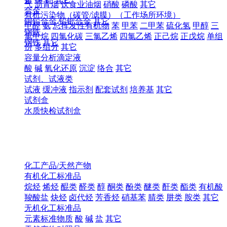
气
沥青烟
饮食业油烟
硝酸
磷酸
其它
合金
有机污染物（碳管/滤膜）（工作场所环境）
铜铅合金
铅钯合金
其它
甲醛
氨
总挥发性有机物
苯
甲苯
二甲苯
硫化氢
甲醇
三
钢铁
氯甲烷
四氯化碳
三氯乙烯
四氯乙烯
正己烷
正戊烷
单组
钢铁
其它
份
多组分
其它
容量分析滴定液
酸
碱
氧化还原
沉淀
络合
其它
试剂、试液类
试液
缓冲液
指示剂
配套试剂
培养基
其它
试剂盒
水质快检试剂盒
化工产品/天然产物
有机化工标准品
烷烃
烯烃
醌类
醛类
醇
酮类
酚类
醚类
酐类
酯类
有机酸
羧酸盐
炔烃
卤代烃
芳香烃
硝基苯
腈类
肼类
胺类
其它
无机化工标准品
元素标准物质
酸
碱
盐
其它