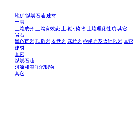
地矿/煤炭石油/建材
土壤
土壤成分
土壤有效态
土壤污染物
土壤理化性质
其它
岩石
黑色页岩
硅质岩
玄武岩
麻粒岩
橄榄岩及含铀砂岩
其它
建材
其它
煤炭石油
河流和海洋沉积物
其它