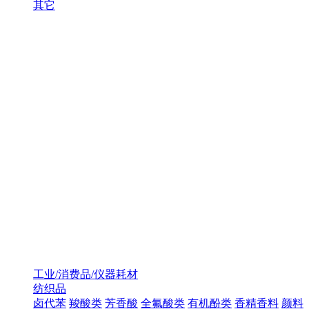
其它
工业/消费品/仪器耗材
纺织品
卤代苯
羧酸类
芳香酸
全氟酸类
有机酚类
香精香料
颜料