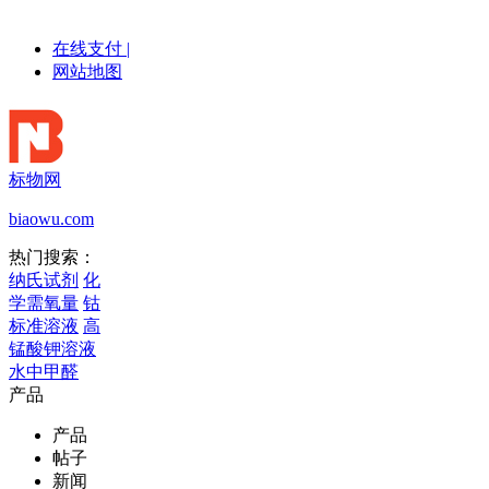
在线支付
|
网站地图
标物网
biaowu.com
热门搜索：
纳氏试剂
化
学需氧量
钴
标准溶液
高
锰酸钾溶液
水中甲醛
产品
产品
帖子
新闻