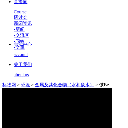
直播间
Course
研讨会
新闻资讯
•
新闻
•
交流区
•
问答
会员中心
•
文库
account
关于我们
about us
标物网
>
环境
>
金属及其化合物（水和废水）
>
铍Be