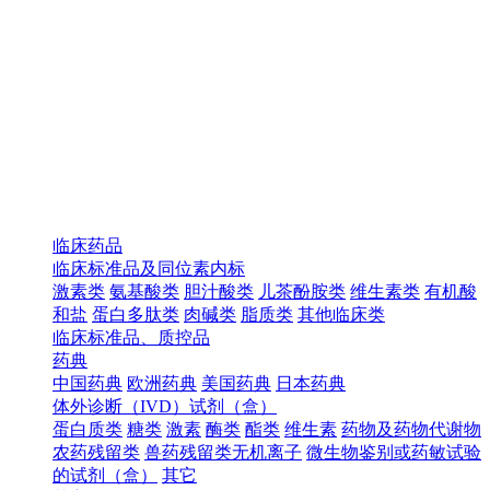
临床药品
临床标准品及同位素内标
激素类
氨基酸类
胆汁酸类
儿茶酚胺类
维生素类
有机酸
和盐
蛋白多肽类
肉碱类
脂质类
其他临床类
临床标准品、质控品
药典
中国药典
欧洲药典
美国药典
日本药典
体外诊断（IVD）试剂（盒）
蛋白质类
糖类
激素
酶类
酯类
维生素
药物及药物代谢物
农药残留类
兽药残留类无机离子
微生物鉴别或药敏试验
的试剂（盒）
其它