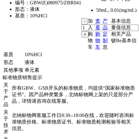
编号：
GBW(E)080975/ZBR041
形态：
液体
50mL
,
0.01(mg/mL)
基质：
10%HCl
加
查
产
基本信息
入
看
品
量值信息
购
购
定
相关产品
物
物
制
铍Be基本信
车
车
息
基质
10%HCl
形态
液体
其他事项
单元素
标准物质销售提示
关
所有GBW、GSB开头的标准物质，均提供“国家标准物质
于
证书”。因产品种类繁多，北纳标物网上架的只是部分产
产
品，详情请咨询在线客服。
品
关
北纳标物网客服工作日8:30--18:00在线，欢迎随时咨询标
于
准物质价格、标准物质证书、标准物质检测检验等相关
技
信息。
术