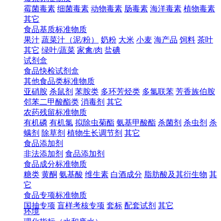
霉菌毒素
细菌毒素
动物毒素
肠毒素
海洋毒素
植物毒素
其它
食品基质标准物质
果汁
蔬菜汁（泥/粉）
奶粉
大米
小麦
海产品
饲料
茶叶
其它
绿叶/蔬菜
家禽/肉
盐碘
试剂盒
食品快检试剂盒
其他食品类标准物质
亚硝胺
杀鼠剂
苯胺类
多环芳烃类
多氯联苯
芳香族伯胺
邻苯二甲酸酯类
消毒剂
其它
农药残留标准物质
有机磷
有机氯
拟除虫菊酯
氨基甲酸酯
杀菌剂
杀虫剂
杀
螨剂
除草剂
植物生长调节剂
其它
食品添加剂
非法添加剂
食品添加剂
食品成分标准物质
糖类
黄酮
氨基酸
维生素
白酒成分
脂肪酸及其衍生物
其
它
食品专项标准物质
国抽专项
盲样考核专项
套标
配套试剂
其它
环境