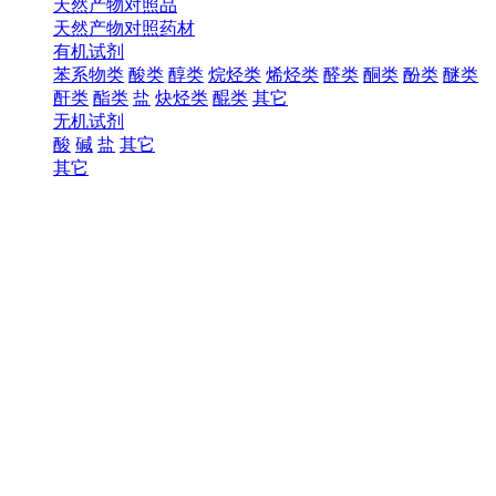
天然产物对照品
天然产物对照药材
有机试剂
苯系物类
酸类
醇类
烷烃类
烯烃类
醛类
酮类
酚类
醚类
酐类
酯类
盐
炔烃类
醌类
其它
无机试剂
酸
碱
盐
其它
其它