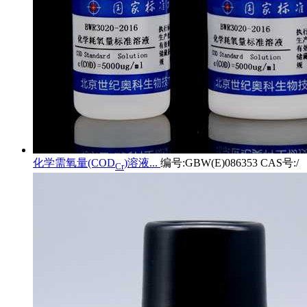
化学需氧量(COD
)溶液...
编号:GBW(E)086353 CAS号:/
Cr