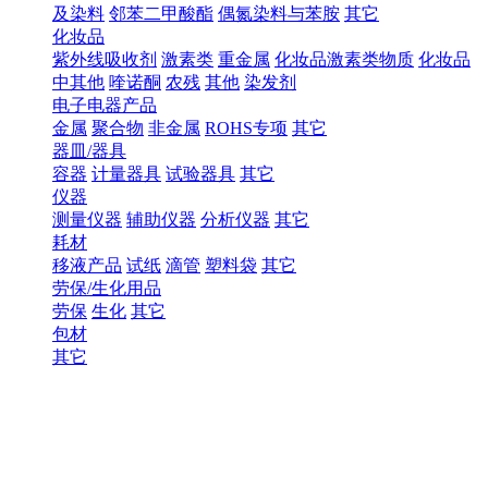
及染料
邻苯二甲酸酯
偶氮染料与苯胺
其它
化妆品
紫外线吸收剂
激素类
重金属
化妆品激素类物质
化妆品
中其他
喹诺酮
农残
其他
染发剂
电子电器产品
金属
聚合物
非金属
ROHS专项
其它
器皿/器具
容器
计量器具
试验器具
其它
仪器
测量仪器
辅助仪器
分析仪器
其它
耗材
移液产品
试纸
滴管
塑料袋
其它
劳保/生化用品
劳保
生化
其它
包材
其它