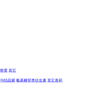
密度
其它
与结晶紫
氨基糖苷类抗生素
其它兽药