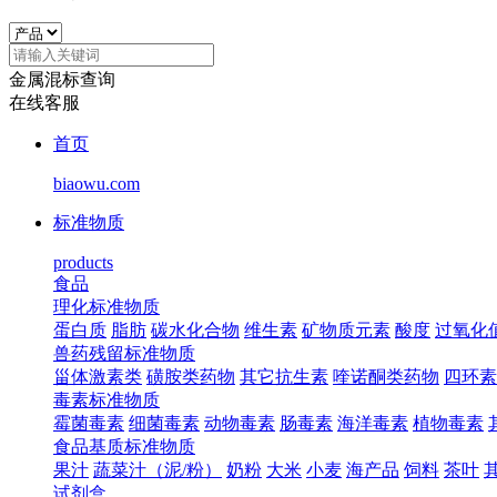
金属混标查询
在线客服
首页
biaowu.com
标准物质
products
食品
理化标准物质
蛋白质
脂肪
碳水化合物
维生素
矿物质元素
酸度
过氧化
兽药残留标准物质
甾体激素类
磺胺类药物
其它抗生素
喹诺酮类药物
四环素
毒素标准物质
霉菌毒素
细菌毒素
动物毒素
肠毒素
海洋毒素
植物毒素
食品基质标准物质
果汁
蔬菜汁（泥/粉）
奶粉
大米
小麦
海产品
饲料
茶叶
试剂盒