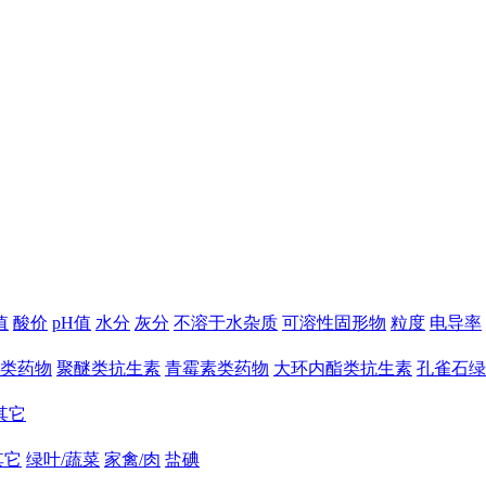
值
酸价
pH值
水分
灰分
不溶于水杂质
可溶性固形物
粒度
电导率
类药物
聚醚类抗生素
青霉素类药物
大环内酯类抗生素
孔雀石绿
其它
其它
绿叶/蔬菜
家禽/肉
盐碘