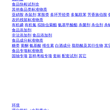
食品快检试剂盒
其他食品类标准物质
亚硝胺
杀鼠剂
苯胺类
多环芳烃类
多氯联苯
芳香族伯胺
农药残留标准物质
有机磷
有机氯
拟除虫菊酯
氨基甲酸酯
杀菌剂
杀虫剂
杀
食品添加剂
非法添加剂
食品添加剂
食品成分标准物质
糖类
黄酮
氨基酸
维生素
白酒成分
脂肪酸及其衍生物
其
食品专项标准物质
国抽专项
盲样考核专项
套标
配套试剂
其它
环境