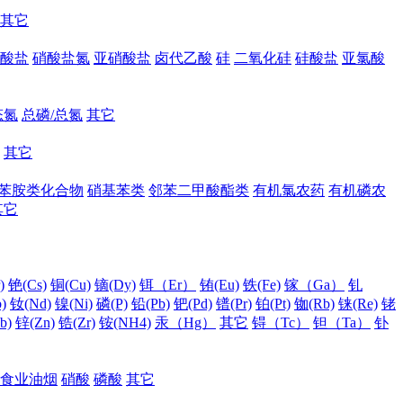
其它
酸盐
硝酸盐氮
亚硝酸盐
卤代乙酸
硅
二氧化硅
硅酸盐
亚氯酸
态氮
总磷/总氮
其它
其它
苯胺类化合物
硝基苯类
邻苯二甲酸酯类
有机氯农药
有机磷农
其它
)
铯(Cs)
铜(Cu)
镝(Dy)
铒（Er）
铕(Eu)
铁(Fe)
镓（Ga）
钆
)
钕(Nd)
镍(Ni)
磷(P)
铅(Pb)
钯(Pd)
镨(Pr)
铂(Pt)
铷(Rb)
铼(Re)
铑
b)
锌(Zn)
锆(Zr)
铵(NH4)
汞（Hg）
其它
锝（Tc）
钽（Ta）
钋
食业油烟
硝酸
磷酸
其它