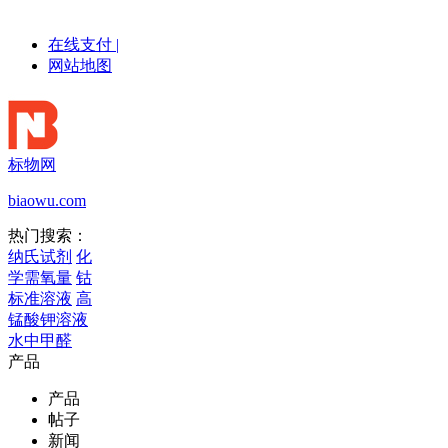
在线支付
|
网站地图
标物网
biaowu.com
热门搜索：
纳氏试剂
化
学需氧量
钴
标准溶液
高
锰酸钾溶液
水中甲醛
产品
产品
帖子
新闻