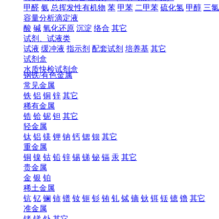
甲醛
氨
总挥发性有机物
苯
甲苯
二甲苯
硫化氢
甲醇
三氯
容量分析滴定液
酸
碱
氧化还原
沉淀
络合
其它
试剂、试液类
试液
缓冲液
指示剂
配套试剂
培养基
其它
试剂盒
水质快检试剂盒
钢铁/有色金属
常见金属
铁
铝
铜
锌
其它
稀有金属
锆
铪
铌
钽
其它
轻金属
钛
铝
镁
钾
钠
钙
锶
钡
其它
重金属
铜
镍
钴
铅
锌
锡
锑
铋
镉
汞
其它
贵金属
金
银
铂
稀土金属
钪
钇
镧
铈
镨
钕
钷
钐
铕
钆
铽
镝
钬
铒
铥
镱
镥
其它
准金属
锗
锑
钋
其它