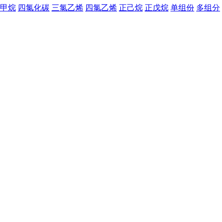
甲烷
四氯化碳
三氯乙烯
四氯乙烯
正己烷
正戊烷
单组份
多组分