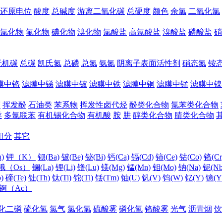
还原电位
酸度
总碱度
游离二氧化碳
总硬度
颜色
余氯
二氧化氯
氯化物
氟化物
碘化物
溴化物
氯酸盐
高氯酸盐
溴酸盐
磷酸盐
硝
无机碳
总碳
凯氏氮
总磷
总氮
氨氮
阴离子表面活性剂
硝态氮
铵
膜中铬
滤膜中锑
滤膜中铍
滤膜中铁
滤膜中铜
滤膜中锰
滤膜中镍
醛
挥发酚
石油类
苯系物
挥发性卤代烃
酚类化合物
氯苯类化合物
类
多氯联苯
有机锡化合物
有机酸
胺
肼
醇类化合物
腈类化合物
组分
其它
)
钾（K）
钡(Ba)
铍(Be)
铋(Bi)
钙(Ca)
镉(Cd)
铈(Ce)
钴(Co)
铬(Cr
锇（Os）
镧(La)
锂(Li)
镥(Lu)
镁(Mg)
锰(Mn)
钼(Mo)
钠(Na)
铌(Nb
)
碲(Te)
钍(Th)
钛(Ti)
铊(Tl)
铥(Tm)
铀(U)
钒(V)
钨(W)
钇(Y)
镱(Y
锕（Ac）
化二磷
硫化氢
氯气
氯化氢
硫酸雾
磷化氢
铬酸雾
光气
沥青烟
饮