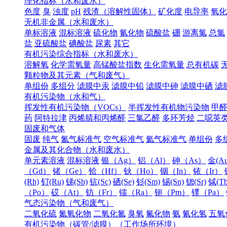
理化指标（水和废水）
色度
臭
浊度
pH
残渣（溶解性固体）
矿化度
电导率
氧化
无机非金属（水和废水）
单标溶液
混标溶液
硫化物
氰化物
硫酸盐
硼
游离氯
总氯
盐
亚硫酸盐
碘酸盐
尿素
其它
有机污染综合指标（水和废水）
溶解氧
化学需氧量
高锰酸盐指数
生化需氧量
总有机碳
颗粒物及其元素（气和废气）
单组份
多组分
滤膜中汞
滤膜中铅
滤膜中砷
滤膜中硒
滤
有机污染物（水和气）
挥发性有机污染物（VOCs）
半挥发性有机物污染物
甲
药
阿特拉津
丙烯腈和丙烯醛
三氯乙醛
多环芳烃
二噁英
固废和气体
固废
纯气
氮气标准气
空气标准气
氦气标准气
单组份
多
金属及其化合物（水和废水）
单元素溶液
混标溶液
银（Ag）
铝（Al）
砷（As）
金(Au
（Gd）
锗（Ge）
铪（Hf）
钬（Ho）
铟（In）
铱（Ir）
(Rh)
钌(Ru)
锑(Sb)
钪(Sc)
硒(Se)
钐(Sm)
锡(Sn)
锶(Sr)
铽(Tb
（Po）
砹（At）
钫（Fr）
镭（Ra）
钷（Pm）
镤（Pa）
气态污染物（气和废气）
二氧化硫
氮氧化物
二氧化氮
臭氧
氟化物
氨
氰化氢
五氧
有机污染物（碳管/滤膜）（工作场所环境）