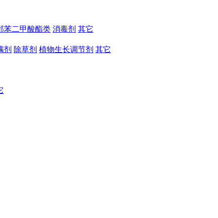
邻苯二甲酸酯类
消毒剂
其它
螨剂
除草剂
植物生长调节剂
其它
它