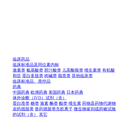
临床药品
临床标准品及同位素内标
激素类
氨基酸类
胆汁酸类
儿茶酚胺类
维生素类
有机酸
和盐
蛋白多肽类
肉碱类
脂质类
其他临床类
临床标准品、质控品
药典
中国药典
欧洲药典
美国药典
日本药典
体外诊断（IVD）试剂（盒）
蛋白质类
糖类
激素
酶类
酯类
维生素
药物及药物代谢物
农药残留类
兽药残留类无机离子
微生物鉴别或药敏试验
的试剂（盒）
其它