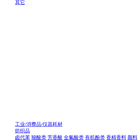
其它
工业/消费品/仪器耗材
纺织品
卤代苯
羧酸类
芳香酸
全氟酸类
有机酚类
香精香料
颜料