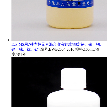
ICP-MS用7种内标元素混合溶液标准物质(铋、锗、铟、
铑、铼、钪、钇)
编号:BWB2564-2016 规格:100mL 浓
度:7组分