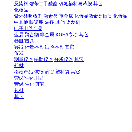
及染料
邻苯二甲酸酯
偶氮染料与苯胺
其它
化妆品
紫外线吸收剂
激素类
重金属
化妆品激素类物质
化妆品
中其他
喹诺酮
农残
其他
染发剂
电子电器产品
金属
聚合物
非金属
ROHS专项
其它
器皿/器具
容器
计量器具
试验器具
其它
仪器
测量仪器
辅助仪器
分析仪器
其它
耗材
移液产品
试纸
滴管
塑料袋
其它
劳保/生化用品
劳保
生化
其它
包材
其它