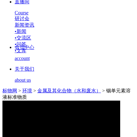
直播间
Course
研讨会
新闻资讯
•
新闻
•
交流区
•
问答
会员中心
•
文库
account
关于我们
about us
标物网
>
环境
>
金属及其化合物（水和废水）
>
铟单元素溶
液标准物质