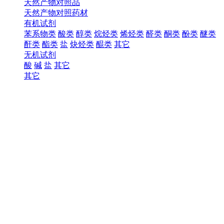
天然产物对照品
天然产物对照药材
有机试剂
苯系物类
酸类
醇类
烷烃类
烯烃类
醛类
酮类
酚类
醚类
酐类
酯类
盐
炔烃类
醌类
其它
无机试剂
酸
碱
盐
其它
其它