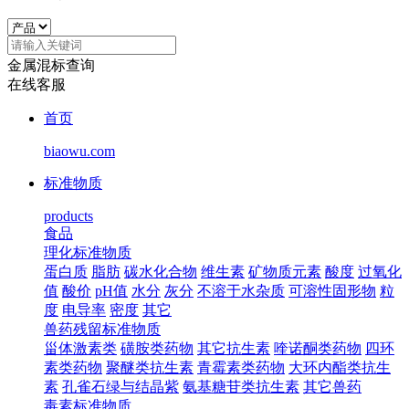
金属混标查询
在线客服
首页
biaowu.com
标准物质
products
食品
理化标准物质
蛋白质
脂肪
碳水化合物
维生素
矿物质元素
酸度
过氧化
值
酸价
pH值
水分
灰分
不溶于水杂质
可溶性固形物
粒
度
电导率
密度
其它
兽药残留标准物质
甾体激素类
磺胺类药物
其它抗生素
喹诺酮类药物
四环
素类药物
聚醚类抗生素
青霉素类药物
大环内酯类抗生
素
孔雀石绿与结晶紫
氨基糖苷类抗生素
其它兽药
毒素标准物质