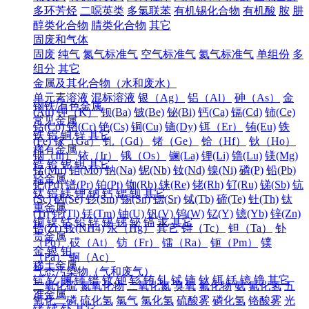
多环芳烃
二噁英类
多氯联苯
有机锡化合物
有机酸
胺
肼
醇类化合物
腈类化合物
其它
固废和气体
固废
纯气
氮气标准气
空气标准气
氦气标准气
单组份
多
组分
其它
金属及其化合物（水和废水）
单元素溶液
混标溶液
银（Ag）
铝（Al）
砷（As）
金
钢铁/有色金属
(Au)
钾（K）
钡(Ba)
铍(Be)
铋(Bi)
钙(Ca)
镉(Cd)
铈(Ce)
常见金属
钴(Co)
铬(Cr)
铯(Cs)
铜(Cu)
镝(Dy)
铒（Er）
铕(Eu)
铁
铁
铝
铜
锌
其它
(Fe)
镓（Ga）
钆（Gd）
锗（Ge）
铪（Hf）
钬（Ho）
稀有金属
铟（In）
铱（Ir）
锇（Os）
镧(La)
锂(Li)
镥(Lu)
镁(Mg)
锆
铪
铌
钽
其它
锰(Mn)
钼(Mo)
钠(Na)
铌(Nb)
钕(Nd)
镍(Ni)
磷(P)
铅(Pb)
轻金属
钯(Pd)
镨(Pr)
铂(Pt)
铷(Rb)
铼(Re)
铑(Rh)
钌(Ru)
锑(Sb)
钪
钛
铝
镁
钾
钠
钙
锶
钡
其它
(Sc)
硒(Se)
钐(Sm)
锡(Sn)
锶(Sr)
铽(Tb)
碲(Te)
钍(Th)
钛
重金属
(Ti)
铊(Tl)
铥(Tm)
铀(U)
钒(V)
钨(W)
钇(Y)
镱(Yb)
锌(Zn)
铜
镍
钴
铅
锌
锡
锑
铋
镉
汞
其它
锆(Zr)
铵(NH4)
汞（Hg）
其它
锝（Tc）
钽（Ta）
钋
贵金属
（Po）
砹（At）
钫（Fr）
镭（Ra）
钷（Pm）
镤
金
银
铂
（Pa）
锕（Ac）
稀土金属
气态污染物（气和废气）
钪
钇
镧
铈
镨
钕
钷
钐
铕
钆
铽
镝
钬
铒
铥
镱
镥
其它
二氧化硫
氮氧化物
二氧化氮
臭氧
氟化物
氨
氰化氢
五
准金属
氧化二磷
硫化氢
氯气
氯化氢
硫酸雾
磷化氢
铬酸雾
光
锗
锑
钋
其它