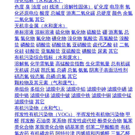
理化指标（水和废水）
色度
臭
浊度
pH
残渣（溶解性固体）
矿化度
电导率
氧
化还原电位
酸度
总碱度
游离二氧化碳
总硬度
颜色
余氯
二氧化氯
其它
无机非金属（水和废水）
单标溶液
混标溶液
硫化物
氰化物
硫酸盐
硼
游离氯
总
氯
氯化物
氟化物
碘化物
溴化物
氯酸盐
高氯酸盐
溴酸
盐
磷酸盐
硝酸盐
硝酸盐氮
亚硝酸盐
卤代乙酸
硅
二氧
化硅
硅酸盐
亚氯酸盐
亚硫酸盐
碘酸盐
尿素
其它
有机污染综合指标（水和废水）
溶解氧
化学需氧量
高锰酸盐指数
生化需氧量
总有机碳
无机碳
总碳
凯氏氮
总磷
总氮
氨氮
阴离子表面活性剂
硝态氮
铵态氮
总磷/总氮
其它
颗粒物及其元素（气和废气）
单组份
多组分
滤膜中汞
滤膜中铅
滤膜中砷
滤膜中硒
滤
膜中铬
滤膜中锑
滤膜中铍
滤膜中铁
滤膜中铜
滤膜中锰
滤膜中镍
其它
有机污染物（水和气）
挥发性有机污染物（VOCs）
半挥发性有机物污染物
甲
醛
挥发酚
石油类
苯系物
挥发性卤代烃
酚类化合物
氯苯
类化合物
苯胺类化合物
硝基苯类
邻苯二甲酸酯类
有机
氯农药
有机磷农药
阿特拉津
丙烯腈和丙烯醛
三氯乙醛