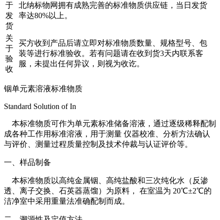
于
北纳标物网拥有成熟完善的标准物质供应链，当日发货
发
率达80%以上。
货
关
买方收到产品后请立即对标准物质数量、规格型号、包
于
装等进行标准验收。若有问题请在收到货3天内联系客
验
服，未提出任何异议，则视为收讫。
收
铟单元素溶液标准物质
Standard Solution of In
本标准物质可作为单元素标准储备溶液，通过逐级稀释配制
成各种工作用标准溶液，用于测量 仪器校准、分析方法确认
与评价、测量过程质量控制及技术仲裁与认证评价等。
一、样品制备
本标准物质以高纯金属铟、高纯盐酸和三次纯化水（反渗
透、离子交换、石英器蒸馏）为原料， 在室温为 20℃±2℃的
洁净室中采用重量法准确配制而成。
二、溯源性及定值方法