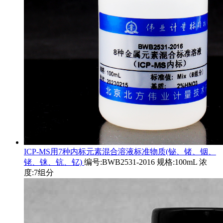
ICP-MS用7种内标元素混合溶液标准物质(铋、锗、铟、
铑、铼、钪、钇)
编号:BWB2531-2016 规格:100mL 浓
度:7组分