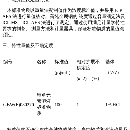
本标准物质以重量法配制值作为浓度标准值，并采用 ICP-
AES 法进行量值核对。高纯金属铟的 纯度通过容量滴定法及
ICP-MS、ICP-AES 法进行了测定。通过使用满足计量学特性
要求的制备、 测量方法和计量器具，保证标准物质的量值溯
源性。
三、特性量值及不确定度
编号
名称
标准值
相对扩展不
基体
确定度
(μg/mL
）
（
V
/
V
）
(k
=2)
（
%
）
铟单元
素溶液
GBW(E)080270
100
1
1% HCl
标准物
质
标准值的不确定度由高纯物质纯度、高纯物质和溶液称量及