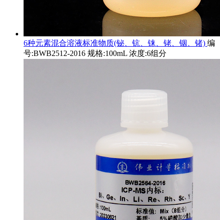
6种元素混合溶液标准物质(铋、钪、铼、铑、铟、锗)
编
号:BWB2512-2016 规格:100mL 浓度:6组分