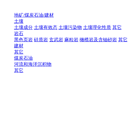
地矿/煤炭石油/建材
土壤
土壤成分
土壤有效态
土壤污染物
土壤理化性质
其它
岩石
黑色页岩
硅质岩
玄武岩
麻粒岩
橄榄岩及含铀砂岩
其它
建材
其它
煤炭石油
河流和海洋沉积物
其它