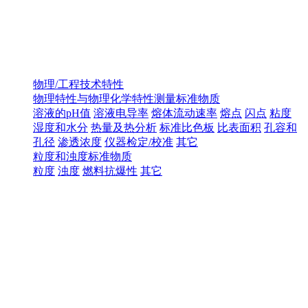
物理/工程技术特性
物理特性与物理化学特性测量标准物质
溶液的pH值
溶液电导率
熔体流动速率
熔点
闪点
粘度
湿度和水分
热量及热分析
标准比色板
比表面积
孔容和
孔径
渗透浓度
仪器检定/校准
其它
粒度和浊度标准物质
粒度
浊度
燃料抗爆性
其它