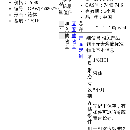
基本
价格：
￥49
格：
CAS号：
7440-74-6
信息
编号：
GBW(E)080270
有效期：
5个月
量值信
形态：
液体
品 牌：
中国
基质：
1％HCl
加
查
息
20mL
,
100μg/mL
入
看
详
购
购
产
细信息
相关产品
物
物
品
铟单元素溶液标准
车
车
定
物质基本信息
制
基
1％HCl
质
形
液体
态
有
效
5个月
期
存
室温下保存，有
储
条件可冰箱冷藏
条
室内贮存。
件
用
无机溶液标准物