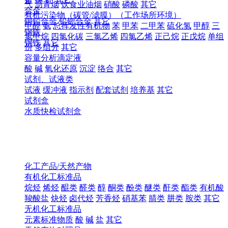
气
沥青烟
饮食业油烟
硝酸
磷酸
其它
合金
有机污染物（碳管/滤膜）（工作场所环境）
铜铅合金
铅钯合金
其它
甲醛
氨
总挥发性有机物
苯
甲苯
二甲苯
硫化氢
甲醇
三
钢铁
氯甲烷
四氯化碳
三氯乙烯
四氯乙烯
正己烷
正戊烷
单组
钢铁
其它
份
多组分
其它
容量分析滴定液
酸
碱
氧化还原
沉淀
络合
其它
试剂、试液类
试液
缓冲液
指示剂
配套试剂
培养基
其它
试剂盒
水质快检试剂盒
化工产品/天然产物
有机化工标准品
烷烃
烯烃
醌类
醛类
醇
酮类
酚类
醚类
酐类
酯类
有机酸
羧酸盐
炔烃
卤代烃
芳香烃
硝基苯
腈类
肼类
胺类
其它
无机化工标准品
元素标准物质
酸
碱
盐
其它