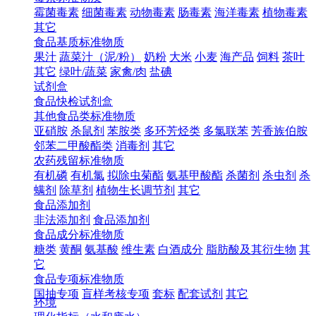
霉菌毒素
细菌毒素
动物毒素
肠毒素
海洋毒素
植物毒素
其它
食品基质标准物质
果汁
蔬菜汁（泥/粉）
奶粉
大米
小麦
海产品
饲料
茶叶
其它
绿叶/蔬菜
家禽/肉
盐碘
试剂盒
食品快检试剂盒
其他食品类标准物质
亚硝胺
杀鼠剂
苯胺类
多环芳烃类
多氯联苯
芳香族伯胺
邻苯二甲酸酯类
消毒剂
其它
农药残留标准物质
有机磷
有机氯
拟除虫菊酯
氨基甲酸酯
杀菌剂
杀虫剂
杀
螨剂
除草剂
植物生长调节剂
其它
食品添加剂
非法添加剂
食品添加剂
食品成分标准物质
糖类
黄酮
氨基酸
维生素
白酒成分
脂肪酸及其衍生物
其
它
食品专项标准物质
国抽专项
盲样考核专项
套标
配套试剂
其它
环境