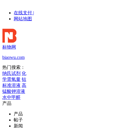
在线支付
|
网站地图
标物网
biaowu.com
热门搜索：
纳氏试剂
化
学需氧量
钴
标准溶液
高
锰酸钾溶液
水中甲醛
产品
产品
帖子
新闻