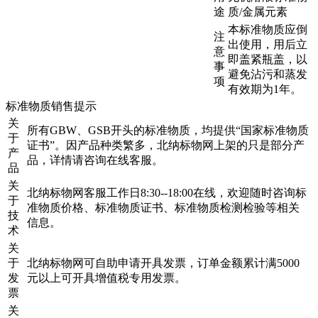
途
质/金属元素
本标准物质应倒
注
出使用，用后立
意
即盖紧瓶盖，以
事
避免沾污和蒸发
项
有效期为1年。
标准物质销售提示
关
所有GBW、GSB开头的标准物质，均提供“国家标准物质
于
证书”。因产品种类繁多，北纳标物网上架的只是部分产
产
品，详情请咨询在线客服。
品
关
北纳标物网客服工作日8:30--18:00在线，欢迎随时咨询标
于
准物质价格、标准物质证书、标准物质检测检验等相关
技
信息。
术
关
于
北纳标物网可自助申请开具发票，订单金额累计满5000
发
元以上可开具增值税专用发票。
票
关