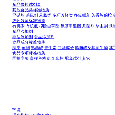
食品快检试剂盒
其他食品类标准物质
亚硝胺
杀鼠剂
苯胺类
多环芳烃类
多氯联苯
芳香族伯胺
农药残留标准物质
有机磷
有机氯
拟除虫菊酯
氨基甲酸酯
杀菌剂
杀虫剂
杀
食品添加剂
非法添加剂
食品添加剂
食品成分标准物质
糖类
黄酮
氨基酸
维生素
白酒成分
脂肪酸及其衍生物
其
食品专项标准物质
国抽专项
盲样考核专项
套标
配套试剂
其它
环境