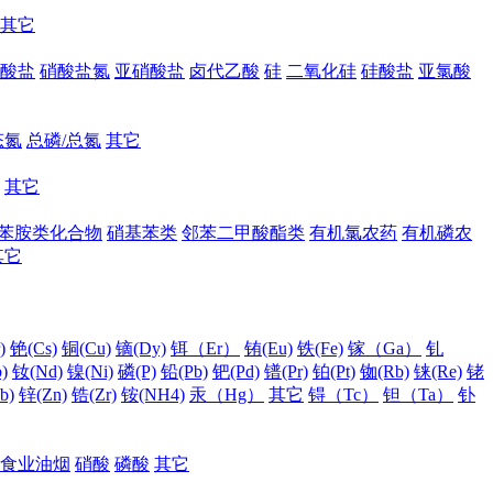
其它
酸盐
硝酸盐氮
亚硝酸盐
卤代乙酸
硅
二氧化硅
硅酸盐
亚氯酸
态氮
总磷/总氮
其它
其它
苯胺类化合物
硝基苯类
邻苯二甲酸酯类
有机氯农药
有机磷农
其它
)
铯(Cs)
铜(Cu)
镝(Dy)
铒（Er）
铕(Eu)
铁(Fe)
镓（Ga）
钆
)
钕(Nd)
镍(Ni)
磷(P)
铅(Pb)
钯(Pd)
镨(Pr)
铂(Pt)
铷(Rb)
铼(Re)
铑
b)
锌(Zn)
锆(Zr)
铵(NH4)
汞（Hg）
其它
锝（Tc）
钽（Ta）
钋
食业油烟
硝酸
磷酸
其它