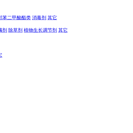
邻苯二甲酸酯类
消毒剂
其它
螨剂
除草剂
植物生长调节剂
其它
它