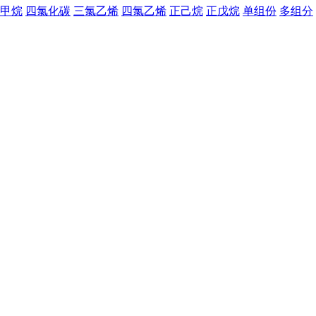
甲烷
四氯化碳
三氯乙烯
四氯乙烯
正己烷
正戊烷
单组份
多组分