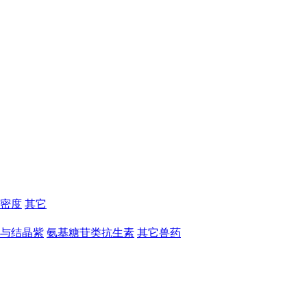
密度
其它
与结晶紫
氨基糖苷类抗生素
其它兽药