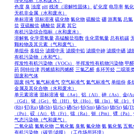
理化指标（水和废水）
色度
臭
浊度
pH
残渣（溶解性固体）
矿化度
电导率
氧化
无机非金属（水和废水）
单标溶液
混标溶液
硫化物
氰化物
硫酸盐
硼
游离氯
总氯
盐
亚硫酸盐
碘酸盐
尿素
其它
有机污染综合指标（水和废水）
溶解氧
化学需氧量
高锰酸盐指数
生化需氧量
总有机碳
颗粒物及其元素（气和废气）
单组份
多组分
滤膜中汞
滤膜中铅
滤膜中砷
滤膜中硒
滤
有机污染物（水和气）
挥发性有机污染物（VOCs）
半挥发性有机物污染物
甲
药
阿特拉津
丙烯腈和丙烯醛
三氯乙醛
多环芳烃
二噁英
固废和气体
固废
纯气
氮气标准气
空气标准气
氦气标准气
单组份
多
金属及其化合物（水和废水）
单元素溶液
混标溶液
银（Ag）
铝（Al）
砷（As）
金(Au
（Gd）
锗（Ge）
铪（Hf）
钬（Ho）
铟（In）
铱（Ir）
(Rh)
钌(Ru)
锑(Sb)
钪(Sc)
硒(Se)
钐(Sm)
锡(Sn)
锶(Sr)
铽(Tb
（Po）
砹（At）
钫（Fr）
镭（Ra）
钷（Pm）
镤（Pa）
气态污染物（气和废气）
二氧化硫
氮氧化物
二氧化氮
臭氧
氟化物
氨
氰化氢
五氧
有机污染物（碳管/滤膜）（工作场所环境）