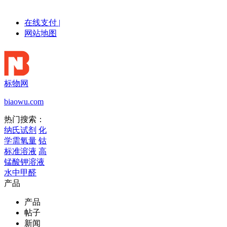
在线支付
|
网站地图
标物网
biaowu.com
热门搜索：
纳氏试剂
化
学需氧量
钴
标准溶液
高
锰酸钾溶液
水中甲醛
产品
产品
帖子
新闻