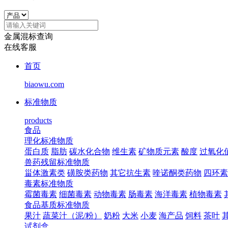
金属混标查询
在线客服
首页
biaowu.com
标准物质
products
食品
理化标准物质
蛋白质
脂肪
碳水化合物
维生素
矿物质元素
酸度
过氧化
兽药残留标准物质
甾体激素类
磺胺类药物
其它抗生素
喹诺酮类药物
四环素
毒素标准物质
霉菌毒素
细菌毒素
动物毒素
肠毒素
海洋毒素
植物毒素
食品基质标准物质
果汁
蔬菜汁（泥/粉）
奶粉
大米
小麦
海产品
饲料
茶叶
试剂盒