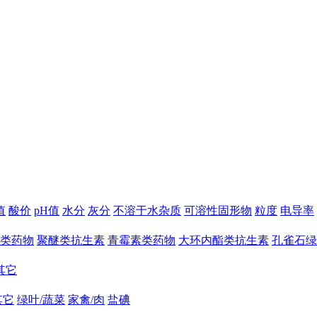
值
酸价
pH值
水分
灰分
不溶于水杂质
可溶性固形物
粒度
电导率
类药物
聚醚类抗生素
青霉素类药物
大环内酯类抗生素
孔雀石绿
其它
其它
绿叶/蔬菜
家禽/肉
盐碘