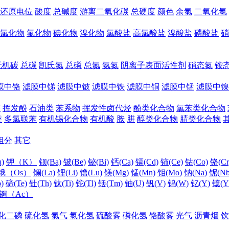
还原电位
酸度
总碱度
游离二氧化碳
总硬度
颜色
余氯
二氧化氯
氯化物
氟化物
碘化物
溴化物
氯酸盐
高氯酸盐
溴酸盐
磷酸盐
硝
无机碳
总碳
凯氏氮
总磷
总氮
氨氮
阴离子表面活性剂
硝态氮
铵
膜中铬
滤膜中锑
滤膜中铍
滤膜中铁
滤膜中铜
滤膜中锰
滤膜中镍
醛
挥发酚
石油类
苯系物
挥发性卤代烃
酚类化合物
氯苯类化合物
类
多氯联苯
有机锡化合物
有机酸
胺
肼
醇类化合物
腈类化合物
组分
其它
)
钾（K）
钡(Ba)
铍(Be)
铋(Bi)
钙(Ca)
镉(Cd)
铈(Ce)
钴(Co)
铬(Cr
锇（Os）
镧(La)
锂(Li)
镥(Lu)
镁(Mg)
锰(Mn)
钼(Mo)
钠(Na)
铌(Nb
)
碲(Te)
钍(Th)
钛(Ti)
铊(Tl)
铥(Tm)
铀(U)
钒(V)
钨(W)
钇(Y)
镱(Y
锕（Ac）
化二磷
硫化氢
氯气
氯化氢
硫酸雾
磷化氢
铬酸雾
光气
沥青烟
饮