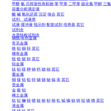
甲醛
氨
总挥发性有机物
苯
甲苯
二甲苯
硫化氢
甲醇
三氯
容量分析滴定液
酸
碱
氧化还原
沉淀
络合
其它
试剂、试液类
试液
缓冲液
指示剂
配套试剂
培养基
其它
试剂盒
水质快检试剂盒
钢铁/有色金属
常见金属
铁
铝
铜
锌
其它
稀有金属
锆
铪
铌
钽
其它
轻金属
钛
铝
镁
钾
钠
钙
锶
钡
其它
重金属
铜
镍
钴
铅
锌
锡
锑
铋
镉
汞
其它
贵金属
金
银
铂
稀土金属
钪
钇
镧
铈
镨
钕
钷
钐
铕
钆
铽
镝
钬
铒
铥
镱
镥
其它
准金属
锗
锑
钋
其它