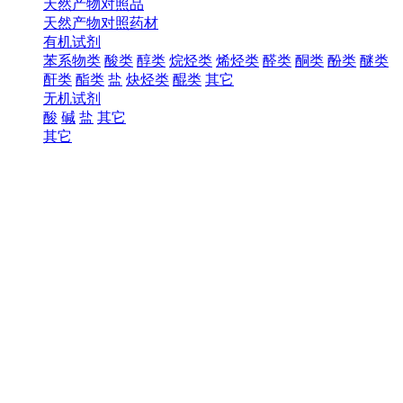
天然产物对照品
天然产物对照药材
有机试剂
苯系物类
酸类
醇类
烷烃类
烯烃类
醛类
酮类
酚类
醚类
酐类
酯类
盐
炔烃类
醌类
其它
无机试剂
酸
碱
盐
其它
其它