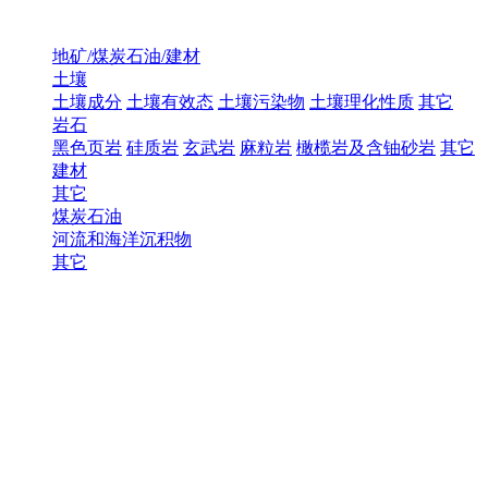
地矿/煤炭石油/建材
土壤
土壤成分
土壤有效态
土壤污染物
土壤理化性质
其它
岩石
黑色页岩
硅质岩
玄武岩
麻粒岩
橄榄岩及含铀砂岩
其它
建材
其它
煤炭石油
河流和海洋沉积物
其它