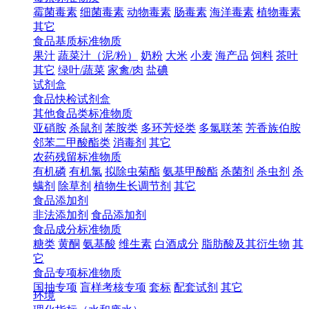
霉菌毒素
细菌毒素
动物毒素
肠毒素
海洋毒素
植物毒素
其它
食品基质标准物质
果汁
蔬菜汁（泥/粉）
奶粉
大米
小麦
海产品
饲料
茶叶
其它
绿叶/蔬菜
家禽/肉
盐碘
试剂盒
食品快检试剂盒
其他食品类标准物质
亚硝胺
杀鼠剂
苯胺类
多环芳烃类
多氯联苯
芳香族伯胺
邻苯二甲酸酯类
消毒剂
其它
农药残留标准物质
有机磷
有机氯
拟除虫菊酯
氨基甲酸酯
杀菌剂
杀虫剂
杀
螨剂
除草剂
植物生长调节剂
其它
食品添加剂
非法添加剂
食品添加剂
食品成分标准物质
糖类
黄酮
氨基酸
维生素
白酒成分
脂肪酸及其衍生物
其
它
食品专项标准物质
国抽专项
盲样考核专项
套标
配套试剂
其它
环境