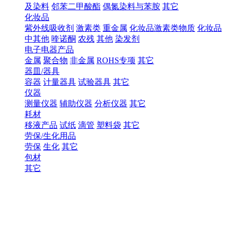
及染料
邻苯二甲酸酯
偶氮染料与苯胺
其它
化妆品
紫外线吸收剂
激素类
重金属
化妆品激素类物质
化妆品
中其他
喹诺酮
农残
其他
染发剂
电子电器产品
金属
聚合物
非金属
ROHS专项
其它
器皿/器具
容器
计量器具
试验器具
其它
仪器
测量仪器
辅助仪器
分析仪器
其它
耗材
移液产品
试纸
滴管
塑料袋
其它
劳保/生化用品
劳保
生化
其它
包材
其它