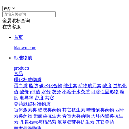
金属混标查询
在线客服
首页
biaowu.com
标准物质
products
食品
理化标准物质
蛋白质
脂肪
碳水化合物
维生素
矿物质元素
酸度
过氧化
值
酸价
pH值
水分
灰分
不溶于水杂质
可溶性固形物
粒
度
电导率
密度
其它
兽药残留标准物质
甾体激素类
磺胺类药物
其它抗生素
喹诺酮类药物
四环
素类药物
聚醚类抗生素
青霉素类药物
大环内酯类抗生
素
孔雀石绿与结晶紫
氨基糖苷类抗生素
其它兽药
毒素标准物质