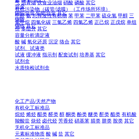
气
沥青烟
饮食业油烟
硝酸
磷酸
其它
合金
有机污染物（碳管/滤膜）（工作场所环境）
铜铅合金
铅钯合金
其它
甲醛
氨
总挥发性有机物
苯
甲苯
二甲苯
硫化氢
甲醇
三
钢铁
氯甲烷
四氯化碳
三氯乙烯
四氯乙烯
正己烷
正戊烷
单组
钢铁
其它
份
多组分
其它
容量分析滴定液
酸
碱
氧化还原
沉淀
络合
其它
试剂、试液类
试液
缓冲液
指示剂
配套试剂
培养基
其它
试剂盒
水质快检试剂盒
化工产品/天然产物
有机化工标准品
烷烃
烯烃
醌类
醛类
醇
酮类
酚类
醚类
酐类
酯类
有机酸
羧酸盐
炔烃
卤代烃
芳香烃
硝基苯
腈类
肼类
胺类
其它
无机化工标准品
元素标准物质
酸
碱
盐
其它