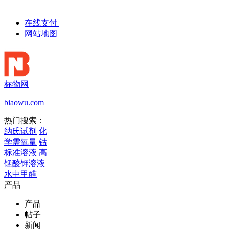
在线支付
|
网站地图
标物网
biaowu.com
热门搜索：
纳氏试剂
化
学需氧量
钴
标准溶液
高
锰酸钾溶液
水中甲醛
产品
产品
帖子
新闻