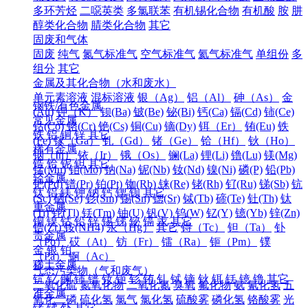
多环芳烃
二噁英类
多氯联苯
有机锡化合物
有机酸
胺
肼
醇类化合物
腈类化合物
其它
固废和气体
固废
纯气
氮气标准气
空气标准气
氦气标准气
单组份
多
组分
其它
金属及其化合物（水和废水）
单元素溶液
混标溶液
银（Ag）
铝（Al）
砷（As）
金
钢铁/有色金属
(Au)
钾（K）
钡(Ba)
铍(Be)
铋(Bi)
钙(Ca)
镉(Cd)
铈(Ce)
常见金属
钴(Co)
铬(Cr)
铯(Cs)
铜(Cu)
镝(Dy)
铒（Er）
铕(Eu)
铁
铁
铝
铜
锌
其它
(Fe)
镓（Ga）
钆（Gd）
锗（Ge）
铪（Hf）
钬（Ho）
稀有金属
铟（In）
铱（Ir）
锇（Os）
镧(La)
锂(Li)
镥(Lu)
镁(Mg)
锆
铪
铌
钽
其它
锰(Mn)
钼(Mo)
钠(Na)
铌(Nb)
钕(Nd)
镍(Ni)
磷(P)
铅(Pb)
轻金属
钯(Pd)
镨(Pr)
铂(Pt)
铷(Rb)
铼(Re)
铑(Rh)
钌(Ru)
锑(Sb)
钪
钛
铝
镁
钾
钠
钙
锶
钡
其它
(Sc)
硒(Se)
钐(Sm)
锡(Sn)
锶(Sr)
铽(Tb)
碲(Te)
钍(Th)
钛
重金属
(Ti)
铊(Tl)
铥(Tm)
铀(U)
钒(V)
钨(W)
钇(Y)
镱(Yb)
锌(Zn)
铜
镍
钴
铅
锌
锡
锑
铋
镉
汞
其它
锆(Zr)
铵(NH4)
汞（Hg）
其它
锝（Tc）
钽（Ta）
钋
贵金属
（Po）
砹（At）
钫（Fr）
镭（Ra）
钷（Pm）
镤
金
银
铂
（Pa）
锕（Ac）
稀土金属
气态污染物（气和废气）
钪
钇
镧
铈
镨
钕
钷
钐
铕
钆
铽
镝
钬
铒
铥
镱
镥
其它
二氧化硫
氮氧化物
二氧化氮
臭氧
氟化物
氨
氰化氢
五
准金属
氧化二磷
硫化氢
氯气
氯化氢
硫酸雾
磷化氢
铬酸雾
光
锗
锑
钋
其它