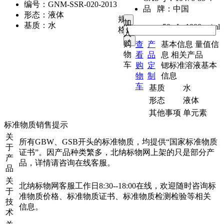
编号：
GNM-SSR-020-2013
品 牌：
中国
形态：
液体
规
加
基质：
水
50mL
,
1000μg/ml
格：
入
购
查
产
基本信息
量值信
物
看
品
息
相关产品
车
购
定
锶标准溶液基本
物
制
信息
车
基质
水
形态
液体
其他事项
单元素
标准物质销售提示
关
所有GBW、GSB开头的标准物质，均提供“国家标准物质
于
证书”。因产品种类繁多，北纳标物网上架的只是部分产
产
品，详情请咨询在线客服。
品
关
北纳标物网客服工作日8:30--18:00在线，欢迎随时咨询标
于
准物质价格、标准物质证书、标准物质检测检验等相关
技
信息。
术