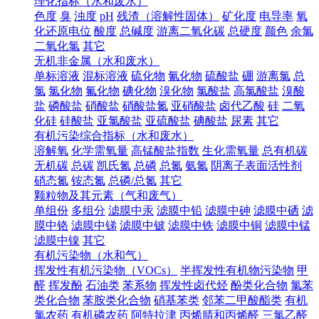
理化指标（水和废水）
色度
臭
浊度
pH
残渣（溶解性固体）
矿化度
电导率
氧
化还原电位
酸度
总碱度
游离二氧化碳
总硬度
颜色
余氯
二氧化氯
其它
无机非金属（水和废水）
单标溶液
混标溶液
硫化物
氰化物
硫酸盐
硼
游离氯
总
氯
氯化物
氟化物
碘化物
溴化物
氯酸盐
高氯酸盐
溴酸
盐
磷酸盐
硝酸盐
硝酸盐氮
亚硝酸盐
卤代乙酸
硅
二氧
化硅
硅酸盐
亚氯酸盐
亚硫酸盐
碘酸盐
尿素
其它
有机污染综合指标（水和废水）
溶解氧
化学需氧量
高锰酸盐指数
生化需氧量
总有机碳
无机碳
总碳
凯氏氮
总磷
总氮
氨氮
阴离子表面活性剂
硝态氮
铵态氮
总磷/总氮
其它
颗粒物及其元素（气和废气）
单组份
多组分
滤膜中汞
滤膜中铅
滤膜中砷
滤膜中硒
滤
膜中铬
滤膜中锑
滤膜中铍
滤膜中铁
滤膜中铜
滤膜中锰
滤膜中镍
其它
有机污染物（水和气）
挥发性有机污染物（VOCs）
半挥发性有机物污染物
甲
醛
挥发酚
石油类
苯系物
挥发性卤代烃
酚类化合物
氯苯
类化合物
苯胺类化合物
硝基苯类
邻苯二甲酸酯类
有机
氯农药
有机磷农药
阿特拉津
丙烯腈和丙烯醛
三氯乙醛