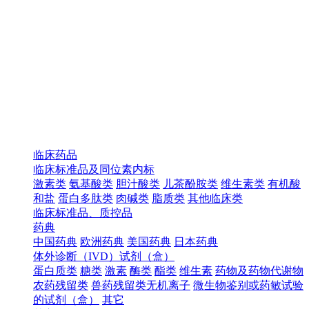
临床药品
临床标准品及同位素内标
激素类
氨基酸类
胆汁酸类
儿茶酚胺类
维生素类
有机酸
和盐
蛋白多肽类
肉碱类
脂质类
其他临床类
临床标准品、质控品
药典
中国药典
欧洲药典
美国药典
日本药典
体外诊断（IVD）试剂（盒）
蛋白质类
糖类
激素
酶类
酯类
维生素
药物及药物代谢物
农药残留类
兽药残留类无机离子
微生物鉴别或药敏试验
的试剂（盒）
其它