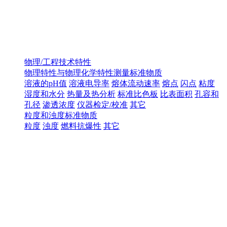
物理/工程技术特性
物理特性与物理化学特性测量标准物质
溶液的pH值
溶液电导率
熔体流动速率
熔点
闪点
粘度
湿度和水分
热量及热分析
标准比色板
比表面积
孔容和
孔径
渗透浓度
仪器检定/校准
其它
粒度和浊度标准物质
粒度
浊度
燃料抗爆性
其它