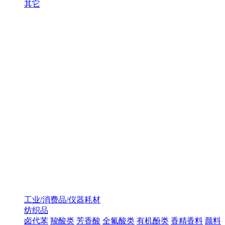
其它
工业/消费品/仪器耗材
纺织品
卤代苯
羧酸类
芳香酸
全氟酸类
有机酚类
香精香料
颜料