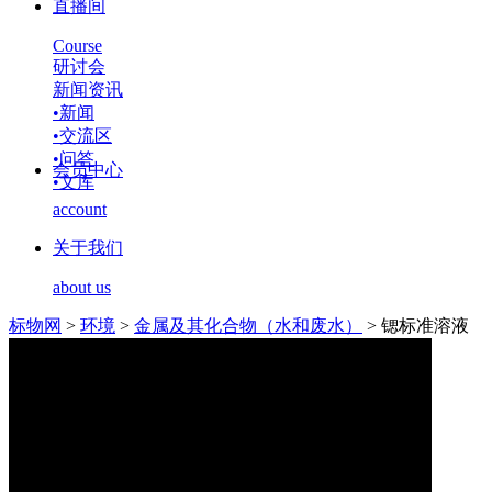
直播间
Course
研讨会
新闻资讯
•
新闻
•
交流区
•
问答
会员中心
•
文库
account
关于我们
about us
标物网
>
环境
>
金属及其化合物（水和废水）
>
锶标准溶液