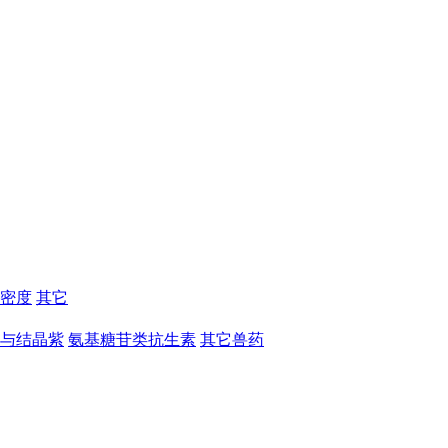
密度
其它
与结晶紫
氨基糖苷类抗生素
其它兽药