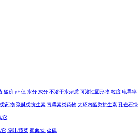
值
酸价
pH值
水分
灰分
不溶于水杂质
可溶性固形物
粒度
电导率
类药物
聚醚类抗生素
青霉素类药物
大环内酯类抗生素
孔雀石绿
其它
其它
绿叶/蔬菜
家禽/肉
盐碘