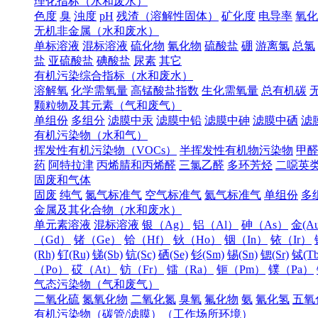
理化指标（水和废水）
色度
臭
浊度
pH
残渣（溶解性固体）
矿化度
电导率
氧化
无机非金属（水和废水）
单标溶液
混标溶液
硫化物
氰化物
硫酸盐
硼
游离氯
总氯
盐
亚硫酸盐
碘酸盐
尿素
其它
有机污染综合指标（水和废水）
溶解氧
化学需氧量
高锰酸盐指数
生化需氧量
总有机碳
颗粒物及其元素（气和废气）
单组份
多组分
滤膜中汞
滤膜中铅
滤膜中砷
滤膜中硒
滤
有机污染物（水和气）
挥发性有机污染物（VOCs）
半挥发性有机物污染物
甲
药
阿特拉津
丙烯腈和丙烯醛
三氯乙醛
多环芳烃
二噁英
固废和气体
固废
纯气
氮气标准气
空气标准气
氦气标准气
单组份
多
金属及其化合物（水和废水）
单元素溶液
混标溶液
银（Ag）
铝（Al）
砷（As）
金(Au
（Gd）
锗（Ge）
铪（Hf）
钬（Ho）
铟（In）
铱（Ir）
(Rh)
钌(Ru)
锑(Sb)
钪(Sc)
硒(Se)
钐(Sm)
锡(Sn)
锶(Sr)
铽(Tb
（Po）
砹（At）
钫（Fr）
镭（Ra）
钷（Pm）
镤（Pa）
气态污染物（气和废气）
二氧化硫
氮氧化物
二氧化氮
臭氧
氟化物
氨
氰化氢
五氧
有机污染物（碳管/滤膜）（工作场所环境）