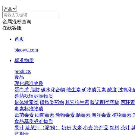
金属混标查询
在线客服
首页
biaowu.com
标准物质
products
食品
理化标准物质
蛋白质
脂肪
碳水化合物
维生素
矿物质元素
酸度
过氧化
兽药残留标准物质
甾体激素类
磺胺类药物
其它抗生素
喹诺酮类药物
四环素
毒素标准物质
霉菌毒素
细菌毒素
动物毒素
肠毒素
海洋毒素
植物毒素
食品基质标准物质
果汁
蔬菜汁（泥/粉）
奶粉
大米
小麦
海产品
饲料
茶叶
试剂盒