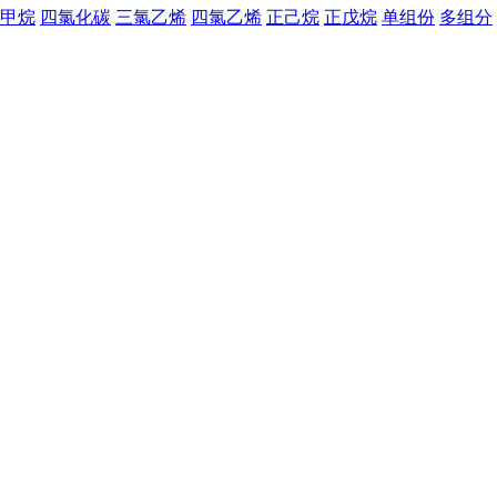
甲烷
四氯化碳
三氯乙烯
四氯乙烯
正己烷
正戊烷
单组份
多组分