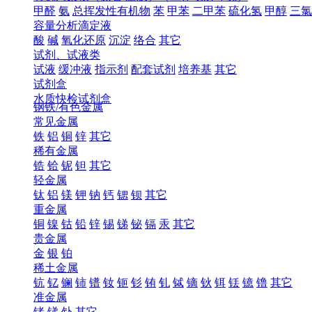
甲醛
氨
总挥发性有机物
苯
甲苯
二甲苯
硫化氢
甲醇
三氯
容量分析滴定液
酸
碱
氧化还原
沉淀
络合
其它
试剂、试液类
试液
缓冲液
指示剂
配套试剂
培养基
其它
试剂盒
水质快检试剂盒
钢铁/有色金属
常见金属
铁
铝
铜
锌
其它
稀有金属
锆
铪
铌
钽
其它
轻金属
钛
铝
镁
钾
钠
钙
锶
钡
其它
重金属
铜
镍
钴
铅
锌
锡
锑
铋
镉
汞
其它
贵金属
金
银
铂
稀土金属
钪
钇
镧
铈
镨
钕
钷
钐
铕
钆
铽
镝
钬
铒
铥
镱
镥
其它
准金属
锗
锑
钋
其它