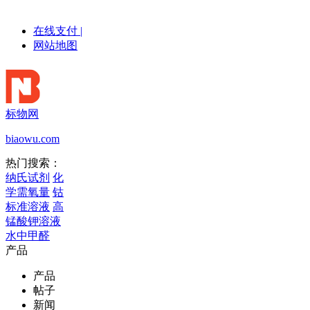
在线支付
|
网站地图
标物网
biaowu.com
热门搜索：
纳氏试剂
化
学需氧量
钴
标准溶液
高
锰酸钾溶液
水中甲醛
产品
产品
帖子
新闻