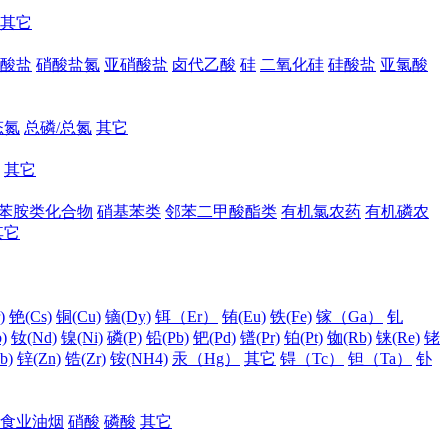
其它
酸盐
硝酸盐氮
亚硝酸盐
卤代乙酸
硅
二氧化硅
硅酸盐
亚氯酸
态氮
总磷/总氮
其它
其它
苯胺类化合物
硝基苯类
邻苯二甲酸酯类
有机氯农药
有机磷农
其它
)
铯(Cs)
铜(Cu)
镝(Dy)
铒（Er）
铕(Eu)
铁(Fe)
镓（Ga）
钆
)
钕(Nd)
镍(Ni)
磷(P)
铅(Pb)
钯(Pd)
镨(Pr)
铂(Pt)
铷(Rb)
铼(Re)
铑
b)
锌(Zn)
锆(Zr)
铵(NH4)
汞（Hg）
其它
锝（Tc）
钽（Ta）
钋
食业油烟
硝酸
磷酸
其它