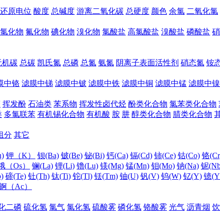
还原电位
酸度
总碱度
游离二氧化碳
总硬度
颜色
余氯
二氧化氯
氯化物
氟化物
碘化物
溴化物
氯酸盐
高氯酸盐
溴酸盐
磷酸盐
硝
无机碳
总碳
凯氏氮
总磷
总氮
氨氮
阴离子表面活性剂
硝态氮
铵
膜中铬
滤膜中锑
滤膜中铍
滤膜中铁
滤膜中铜
滤膜中锰
滤膜中镍
醛
挥发酚
石油类
苯系物
挥发性卤代烃
酚类化合物
氯苯类化合物
类
多氯联苯
有机锡化合物
有机酸
胺
肼
醇类化合物
腈类化合物
组分
其它
)
钾（K）
钡(Ba)
铍(Be)
铋(Bi)
钙(Ca)
镉(Cd)
铈(Ce)
钴(Co)
铬(Cr
锇（Os）
镧(La)
锂(Li)
镥(Lu)
镁(Mg)
锰(Mn)
钼(Mo)
钠(Na)
铌(Nb
)
碲(Te)
钍(Th)
钛(Ti)
铊(Tl)
铥(Tm)
铀(U)
钒(V)
钨(W)
钇(Y)
镱(Y
锕（Ac）
化二磷
硫化氢
氯气
氯化氢
硫酸雾
磷化氢
铬酸雾
光气
沥青烟
饮