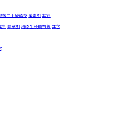
邻苯二甲酸酯类
消毒剂
其它
螨剂
除草剂
植物生长调节剂
其它
它