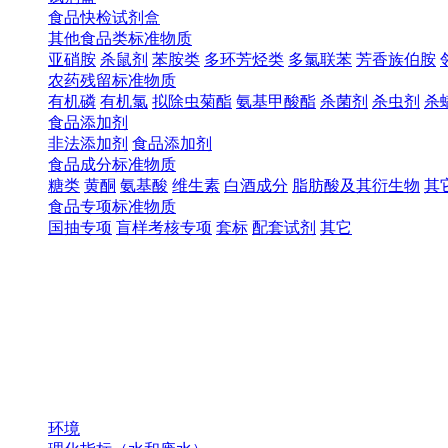
食品快检试剂盒
其他食品类标准物质
亚硝胺
杀鼠剂
苯胺类
多环芳烃类
多氯联苯
芳香族伯胺
农药残留标准物质
有机磷
有机氯
拟除虫菊酯
氨基甲酸酯
杀菌剂
杀虫剂
杀
食品添加剂
非法添加剂
食品添加剂
食品成分标准物质
糖类
黄酮
氨基酸
维生素
白酒成分
脂肪酸及其衍生物
其
食品专项标准物质
国抽专项
盲样考核专项
套标
配套试剂
其它
环境