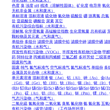
理化指标（水和废水）
色度
臭
浊度
pH
残渣（溶解性固体）
矿化度
电导率
氧化
无机非金属（水和废水）
单标溶液
混标溶液
硫化物
氰化物
硫酸盐
硼
游离氯
总氯
盐
亚硫酸盐
碘酸盐
尿素
其它
有机污染综合指标（水和废水）
溶解氧
化学需氧量
高锰酸盐指数
生化需氧量
总有机碳
颗粒物及其元素（气和废气）
单组份
多组分
滤膜中汞
滤膜中铅
滤膜中砷
滤膜中硒
滤
有机污染物（水和气）
挥发性有机污染物（VOCs）
半挥发性有机物污染物
甲
药
阿特拉津
丙烯腈和丙烯醛
三氯乙醛
多环芳烃
二噁英
固废和气体
固废
纯气
氮气标准气
空气标准气
氦气标准气
单组份
多
金属及其化合物（水和废水）
单元素溶液
混标溶液
银（Ag）
铝（Al）
砷（As）
金(Au
（Gd）
锗（Ge）
铪（Hf）
钬（Ho）
铟（In）
铱（Ir）
(Rh)
钌(Ru)
锑(Sb)
钪(Sc)
硒(Se)
钐(Sm)
锡(Sn)
锶(Sr)
铽(Tb
（Po）
砹（At）
钫（Fr）
镭（Ra）
钷（Pm）
镤（Pa）
气态污染物（气和废气）
二氧化硫
氮氧化物
二氧化氮
臭氧
氟化物
氨
氰化氢
五氧
有机污染物（碳管/滤膜）（工作场所环境）