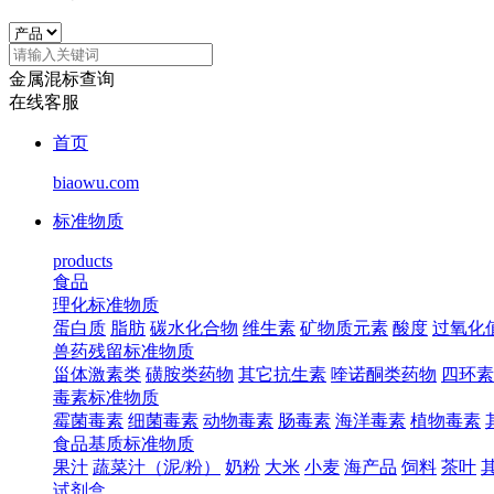
金属混标查询
在线客服
首页
biaowu.com
标准物质
products
食品
理化标准物质
蛋白质
脂肪
碳水化合物
维生素
矿物质元素
酸度
过氧化
兽药残留标准物质
甾体激素类
磺胺类药物
其它抗生素
喹诺酮类药物
四环素
毒素标准物质
霉菌毒素
细菌毒素
动物毒素
肠毒素
海洋毒素
植物毒素
食品基质标准物质
果汁
蔬菜汁（泥/粉）
奶粉
大米
小麦
海产品
饲料
茶叶
试剂盒