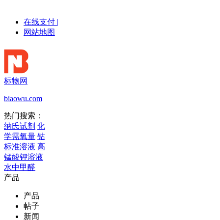
在线支付
|
网站地图
标物网
biaowu.com
热门搜索：
纳氏试剂
化
学需氧量
钴
标准溶液
高
锰酸钾溶液
水中甲醛
产品
产品
帖子
新闻