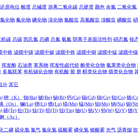
还原电位
酸度
总碱度
游离二氧化碳
总硬度
颜色
余氯
二氧化氯
氯化物
氟化物
碘化物
溴化物
氯酸盐
高氯酸盐
溴酸盐
磷酸盐
硝
无机碳
总碳
凯氏氮
总磷
总氮
氨氮
阴离子表面活性剂
硝态氮
铵
膜中铬
滤膜中锑
滤膜中铍
滤膜中铁
滤膜中铜
滤膜中锰
滤膜中镍
醛
挥发酚
石油类
苯系物
挥发性卤代烃
酚类化合物
氯苯类化合物
类
多氯联苯
有机锡化合物
有机酸
胺
肼
醇类化合物
腈类化合物
组分
其它
)
钾（K）
钡(Ba)
铍(Be)
铋(Bi)
钙(Ca)
镉(Cd)
铈(Ce)
钴(Co)
铬(Cr
锇（Os）
镧(La)
锂(Li)
镥(Lu)
镁(Mg)
锰(Mn)
钼(Mo)
钠(Na)
铌(Nb
)
碲(Te)
钍(Th)
钛(Ti)
铊(Tl)
铥(Tm)
铀(U)
钒(V)
钨(W)
钇(Y)
镱(Y
锕（Ac）
化二磷
硫化氢
氯气
氯化氢
硫酸雾
磷化氢
铬酸雾
光气
沥青烟
饮