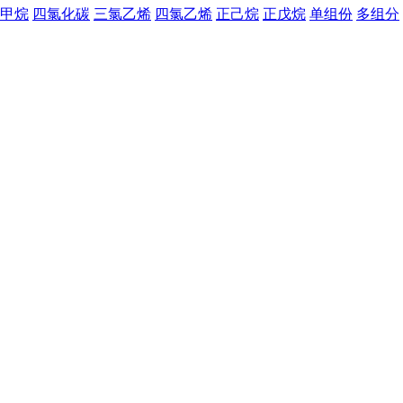
甲烷
四氯化碳
三氯乙烯
四氯乙烯
正己烷
正戊烷
单组份
多组分