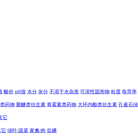
值
酸价
pH值
水分
灰分
不溶于水杂质
可溶性固形物
粒度
电导率
类药物
聚醚类抗生素
青霉素类药物
大环内酯类抗生素
孔雀石绿
其它
其它
绿叶/蔬菜
家禽/肉
盐碘