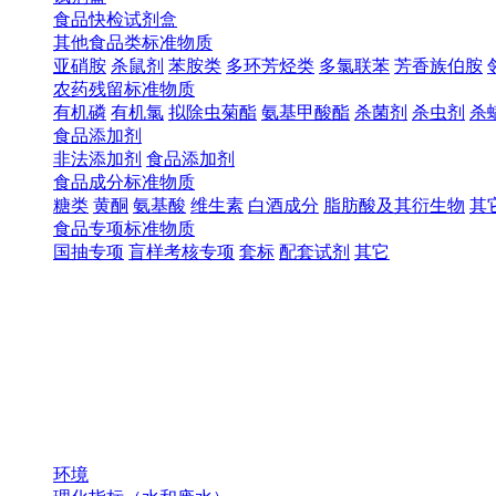
食品快检试剂盒
其他食品类标准物质
亚硝胺
杀鼠剂
苯胺类
多环芳烃类
多氯联苯
芳香族伯胺
农药残留标准物质
有机磷
有机氯
拟除虫菊酯
氨基甲酸酯
杀菌剂
杀虫剂
杀
食品添加剂
非法添加剂
食品添加剂
食品成分标准物质
糖类
黄酮
氨基酸
维生素
白酒成分
脂肪酸及其衍生物
其
食品专项标准物质
国抽专项
盲样考核专项
套标
配套试剂
其它
环境