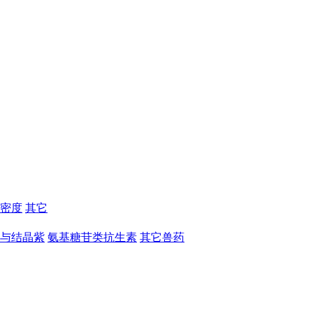
密度
其它
与结晶紫
氨基糖苷类抗生素
其它兽药