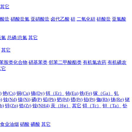
其它
酸盐
硝酸盐氮
亚硝酸盐
卤代乙酸
硅
二氧化硅
硅酸盐
亚氯酸
态氮
总磷/总氮
其它
其它
苯胺类化合物
硝基苯类
邻苯二甲酸酯类
有机氯农药
有机磷农
其它
)
铯(Cs)
铜(Cu)
镝(Dy)
铒（Er）
铕(Eu)
铁(Fe)
镓（Ga）
钆
)
钕(Nd)
镍(Ni)
磷(P)
铅(Pb)
钯(Pd)
镨(Pr)
铂(Pt)
铷(Rb)
铼(Re)
铑
b)
锌(Zn)
锆(Zr)
铵(NH4)
汞（Hg）
其它
锝（Tc）
钽（Ta）
钋
食业油烟
硝酸
磷酸
其它