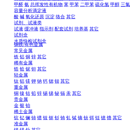
甲醛
氨
总挥发性有机物
苯
甲苯
二甲苯
硫化氢
甲醇
三氯
容量分析滴定液
酸
碱
氧化还原
沉淀
络合
其它
试剂、试液类
试液
缓冲液
指示剂
配套试剂
培养基
其它
试剂盒
水质快检试剂盒
钢铁/有色金属
常见金属
铁
铝
铜
锌
其它
稀有金属
锆
铪
铌
钽
其它
轻金属
钛
铝
镁
钾
钠
钙
锶
钡
其它
重金属
铜
镍
钴
铅
锌
锡
锑
铋
镉
汞
其它
贵金属
金
银
铂
稀土金属
钪
钇
镧
铈
镨
钕
钷
钐
铕
钆
铽
镝
钬
铒
铥
镱
镥
其它
准金属
锗
锑
钋
其它