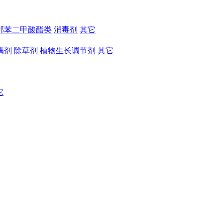
邻苯二甲酸酯类
消毒剂
其它
螨剂
除草剂
植物生长调节剂
其它
它