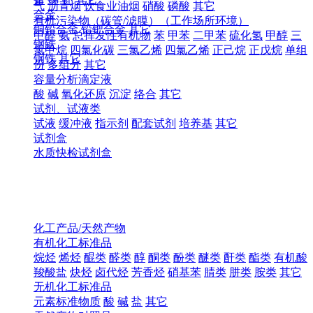
气
沥青烟
饮食业油烟
硝酸
磷酸
其它
合金
有机污染物（碳管/滤膜）（工作场所环境）
铜铅合金
铅钯合金
其它
甲醛
氨
总挥发性有机物
苯
甲苯
二甲苯
硫化氢
甲醇
三
钢铁
氯甲烷
四氯化碳
三氯乙烯
四氯乙烯
正己烷
正戊烷
单组
钢铁
其它
份
多组分
其它
容量分析滴定液
酸
碱
氧化还原
沉淀
络合
其它
试剂、试液类
试液
缓冲液
指示剂
配套试剂
培养基
其它
试剂盒
水质快检试剂盒
化工产品/天然产物
有机化工标准品
烷烃
烯烃
醌类
醛类
醇
酮类
酚类
醚类
酐类
酯类
有机酸
羧酸盐
炔烃
卤代烃
芳香烃
硝基苯
腈类
肼类
胺类
其它
无机化工标准品
元素标准物质
酸
碱
盐
其它