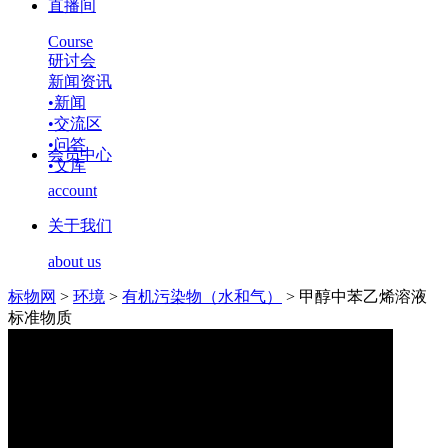
直播间
Course
研讨会
新闻资讯
•
新闻
•
交流区
•
问答
会员中心
•
文库
account
关于我们
about us
标物网
>
环境
>
有机污染物（水和气）
>
甲醇中苯乙烯溶液
标准物质