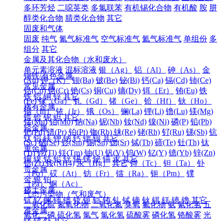
多环芳烃
二噁英类
多氯联苯
有机锡化合物
有机酸
胺
肼
醇类化合物
腈类化合物
其它
固废和气体
固废
纯气
氮气标准气
空气标准气
氦气标准气
单组份
多
组分
其它
金属及其化合物（水和废水）
单元素溶液
混标溶液
银（Ag）
铝（Al）
砷（As）
金
钢铁/有色金属
(Au)
钾（K）
钡(Ba)
铍(Be)
铋(Bi)
钙(Ca)
镉(Cd)
铈(Ce)
常见金属
钴(Co)
铬(Cr)
铯(Cs)
铜(Cu)
镝(Dy)
铒（Er）
铕(Eu)
铁
铁
铝
铜
锌
其它
(Fe)
镓（Ga）
钆（Gd）
锗（Ge）
铪（Hf）
钬（Ho）
稀有金属
铟（In）
铱（Ir）
锇（Os）
镧(La)
锂(Li)
镥(Lu)
镁(Mg)
锆
铪
铌
钽
其它
锰(Mn)
钼(Mo)
钠(Na)
铌(Nb)
钕(Nd)
镍(Ni)
磷(P)
铅(Pb)
轻金属
钯(Pd)
镨(Pr)
铂(Pt)
铷(Rb)
铼(Re)
铑(Rh)
钌(Ru)
锑(Sb)
钪
钛
铝
镁
钾
钠
钙
锶
钡
其它
(Sc)
硒(Se)
钐(Sm)
锡(Sn)
锶(Sr)
铽(Tb)
碲(Te)
钍(Th)
钛
重金属
(Ti)
铊(Tl)
铥(Tm)
铀(U)
钒(V)
钨(W)
钇(Y)
镱(Yb)
锌(Zn)
铜
镍
钴
铅
锌
锡
锑
铋
镉
汞
其它
锆(Zr)
铵(NH4)
汞（Hg）
其它
锝（Tc）
钽（Ta）
钋
贵金属
（Po）
砹（At）
钫（Fr）
镭（Ra）
钷（Pm）
镤
金
银
铂
（Pa）
锕（Ac）
稀土金属
气态污染物（气和废气）
钪
钇
镧
铈
镨
钕
钷
钐
铕
钆
铽
镝
钬
铒
铥
镱
镥
其它
二氧化硫
氮氧化物
二氧化氮
臭氧
氟化物
氨
氰化氢
五
准金属
氧化二磷
硫化氢
氯气
氯化氢
硫酸雾
磷化氢
铬酸雾
光
锗
锑
钋
其它