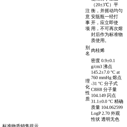
（20±3℃）平
注
衡，并摇动均匀
意
安瓿瓶一经打
事
开，应立即使
项
用，不可再次熔
封后作为标准物
质使用。
别
肉桂烯
名
密度 0.9±0.1
g/cm3 沸点
145.2±7.0 °C at
760 mmHg 熔点
理
-31 °C 分子式
化
C8H8 分子量
性
104.149 闪点
质
31.1±0.0 °C 精确
质量 104.062599
LogP 2.70 外观
性状 透明无色
标准物质销售提示