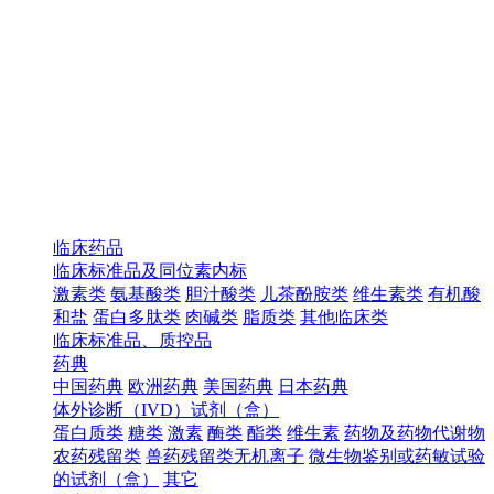
临床药品
临床标准品及同位素内标
激素类
氨基酸类
胆汁酸类
儿茶酚胺类
维生素类
有机酸
和盐
蛋白多肽类
肉碱类
脂质类
其他临床类
临床标准品、质控品
药典
中国药典
欧洲药典
美国药典
日本药典
体外诊断（IVD）试剂（盒）
蛋白质类
糖类
激素
酶类
酯类
维生素
药物及药物代谢物
农药残留类
兽药残留类无机离子
微生物鉴别或药敏试验
的试剂（盒）
其它