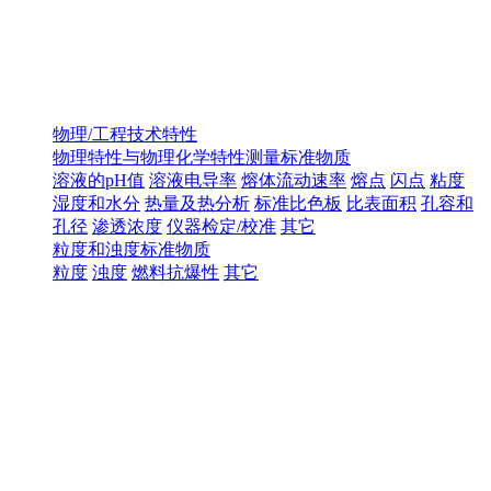
物理/工程技术特性
物理特性与物理化学特性测量标准物质
溶液的pH值
溶液电导率
熔体流动速率
熔点
闪点
粘度
湿度和水分
热量及热分析
标准比色板
比表面积
孔容和
孔径
渗透浓度
仪器检定/校准
其它
粒度和浊度标准物质
粒度
浊度
燃料抗爆性
其它