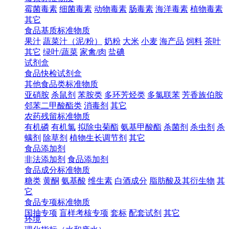
霉菌毒素
细菌毒素
动物毒素
肠毒素
海洋毒素
植物毒素
其它
食品基质标准物质
果汁
蔬菜汁（泥/粉）
奶粉
大米
小麦
海产品
饲料
茶叶
其它
绿叶/蔬菜
家禽/肉
盐碘
试剂盒
食品快检试剂盒
其他食品类标准物质
亚硝胺
杀鼠剂
苯胺类
多环芳烃类
多氯联苯
芳香族伯胺
邻苯二甲酸酯类
消毒剂
其它
农药残留标准物质
有机磷
有机氯
拟除虫菊酯
氨基甲酸酯
杀菌剂
杀虫剂
杀
螨剂
除草剂
植物生长调节剂
其它
食品添加剂
非法添加剂
食品添加剂
食品成分标准物质
糖类
黄酮
氨基酸
维生素
白酒成分
脂肪酸及其衍生物
其
它
食品专项标准物质
国抽专项
盲样考核专项
套标
配套试剂
其它
环境