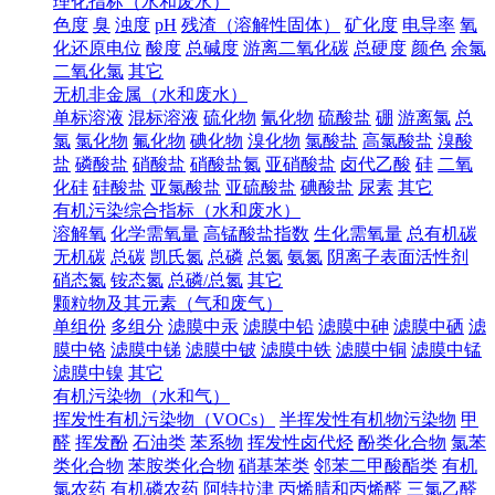
理化指标（水和废水）
色度
臭
浊度
pH
残渣（溶解性固体）
矿化度
电导率
氧
化还原电位
酸度
总碱度
游离二氧化碳
总硬度
颜色
余氯
二氧化氯
其它
无机非金属（水和废水）
单标溶液
混标溶液
硫化物
氰化物
硫酸盐
硼
游离氯
总
氯
氯化物
氟化物
碘化物
溴化物
氯酸盐
高氯酸盐
溴酸
盐
磷酸盐
硝酸盐
硝酸盐氮
亚硝酸盐
卤代乙酸
硅
二氧
化硅
硅酸盐
亚氯酸盐
亚硫酸盐
碘酸盐
尿素
其它
有机污染综合指标（水和废水）
溶解氧
化学需氧量
高锰酸盐指数
生化需氧量
总有机碳
无机碳
总碳
凯氏氮
总磷
总氮
氨氮
阴离子表面活性剂
硝态氮
铵态氮
总磷/总氮
其它
颗粒物及其元素（气和废气）
单组份
多组分
滤膜中汞
滤膜中铅
滤膜中砷
滤膜中硒
滤
膜中铬
滤膜中锑
滤膜中铍
滤膜中铁
滤膜中铜
滤膜中锰
滤膜中镍
其它
有机污染物（水和气）
挥发性有机污染物（VOCs）
半挥发性有机物污染物
甲
醛
挥发酚
石油类
苯系物
挥发性卤代烃
酚类化合物
氯苯
类化合物
苯胺类化合物
硝基苯类
邻苯二甲酸酯类
有机
氯农药
有机磷农药
阿特拉津
丙烯腈和丙烯醛
三氯乙醛