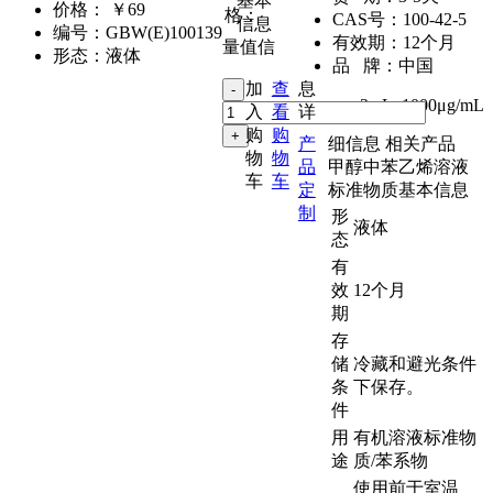
基本
价格：
￥69
格：
CAS号：
100-42-5
信息
编号：
GBW(E)100139
有效期：
12个月
量值信
形态：
液体
品 牌：
中国
加
查
息
2mL
,
1000μg/mL
入
看
详
购
购
产
细信息
相关产品
物
物
品
甲醇中苯乙烯溶液
车
车
定
标准物质基本信息
制
形
液体
态
有
效
12个月
期
存
储
冷藏和避光条件
条
下保存。
件
用
有机溶液标准物
途
质/苯系物
使用前于室温