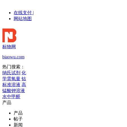
在线支付
|
网站地图
标物网
biaowu.com
热门搜索：
纳氏试剂
化
学需氧量
钴
标准溶液
高
锰酸钾溶液
水中甲醛
产品
产品
帖子
新闻