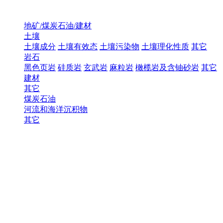
地矿/煤炭石油/建材
土壤
土壤成分
土壤有效态
土壤污染物
土壤理化性质
其它
岩石
黑色页岩
硅质岩
玄武岩
麻粒岩
橄榄岩及含铀砂岩
其它
建材
其它
煤炭石油
河流和海洋沉积物
其它