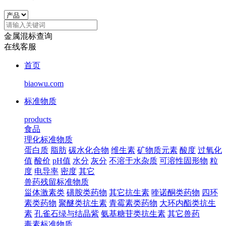
金属混标查询
在线客服
首页
biaowu.com
标准物质
products
食品
理化标准物质
蛋白质
脂肪
碳水化合物
维生素
矿物质元素
酸度
过氧化
值
酸价
pH值
水分
灰分
不溶于水杂质
可溶性固形物
粒
度
电导率
密度
其它
兽药残留标准物质
甾体激素类
磺胺类药物
其它抗生素
喹诺酮类药物
四环
素类药物
聚醚类抗生素
青霉素类药物
大环内酯类抗生
素
孔雀石绿与结晶紫
氨基糖苷类抗生素
其它兽药
毒素标准物质