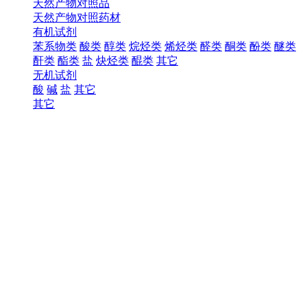
天然产物对照品
天然产物对照药材
有机试剂
苯系物类
酸类
醇类
烷烃类
烯烃类
醛类
酮类
酚类
醚类
酐类
酯类
盐
炔烃类
醌类
其它
无机试剂
酸
碱
盐
其它
其它