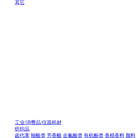
其它
工业/消费品/仪器耗材
纺织品
卤代苯
羧酸类
芳香酸
全氟酸类
有机酚类
香精香料
颜料