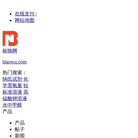
在线支付
|
网站地图
标物网
biaowu.com
热门搜索：
纳氏试剂
化
学需氧量
钴
标准溶液
高
锰酸钾溶液
水中甲醛
产品
产品
帖子
新闻