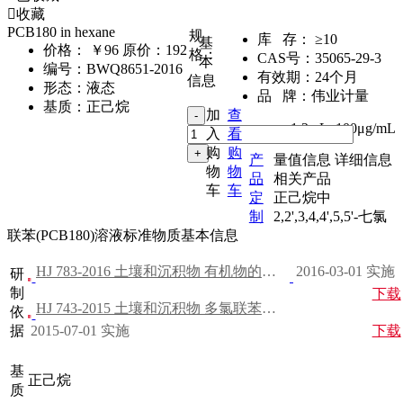
收藏
PCB180 in hexane
规
库 存：
≥10
基
价格：
￥96
原价：192
格：
CAS号：
35065-29-3
本
编号：
BWQ8651-2016
有效期：
24个月
信息
形态：
液态
品 牌：
伟业计量
基质：
正己烷
加
查
1.2mL
,
100μg/mL
入
看
购
购
产
量值信息
详细信息
物
物
品
相关产品
车
车
定
正己烷中
制
2,2',3,4,4',5,5'-七氯
联苯(PCB180)溶液标准物质基本信息
HJ 783-2016 土壤和沉积物 有机物的提取 加压流体萃取法
2016-03-01 实施
研
制
下载
HJ 743-2015 土壤和沉积物 多氯联苯的测定 气相色谱-质谱法
依
据
2015-07-01 实施
下载
基
正己烷
质