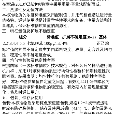
在室温(20±3)℃洁净实验室中采用重量-容量法配制而成。
二、溯源性及定值方法
本标准物质的浓度标准值采用配制值，并用气相色谱法进行量
值核验。通过使用满足计量学特性要求的制备、测量方法和计
量器具，保证标准物质量值的溯源性。
三、特征量值及扩展不确定度
组分
标准值
扩展不确定度(k=2)
基体
2,2',3,4,4',5,5'-七氯联苯
100μg/mL
4%
正己烷
标准值的扩展不确定度主要由原料纯度、称量、定容以及均匀
性、稳定性等不确定度合成。
四、均匀性检验及稳定性考察
根据国家《一级标准物质》技术规范，对分装后的样品进行随
机抽样，采用1对该标准物质进行均匀性检验和长期稳定性跟
踪考察。结果表明：均匀性符合F检验规则，稳定性考察良
好。
本标准物质量值自定值之日起，有效期24月,研制单位将
继续跟踪监测该标准物质的稳定性，有效期内如发现量值变
化，将及时通知用户。
五、包装、储存及使用
包装:本标准物质采用棕色安瓿瓶包装,规格1.2mL携带或运输
时应有防碎裂保护。 储存及使用:冷藏（4±4）℃、密闭及避光
条件下保存。使用前应恒温至（20±3）℃，并充分摇动以保证