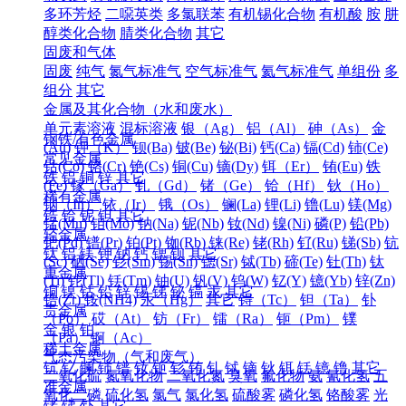
多环芳烃
二噁英类
多氯联苯
有机锡化合物
有机酸
胺
肼
醇类化合物
腈类化合物
其它
固废和气体
固废
纯气
氮气标准气
空气标准气
氦气标准气
单组份
多
组分
其它
金属及其化合物（水和废水）
单元素溶液
混标溶液
银（Ag）
铝（Al）
砷（As）
金
钢铁/有色金属
(Au)
钾（K）
钡(Ba)
铍(Be)
铋(Bi)
钙(Ca)
镉(Cd)
铈(Ce)
常见金属
钴(Co)
铬(Cr)
铯(Cs)
铜(Cu)
镝(Dy)
铒（Er）
铕(Eu)
铁
铁
铝
铜
锌
其它
(Fe)
镓（Ga）
钆（Gd）
锗（Ge）
铪（Hf）
钬（Ho）
稀有金属
铟（In）
铱（Ir）
锇（Os）
镧(La)
锂(Li)
镥(Lu)
镁(Mg)
锆
铪
铌
钽
其它
锰(Mn)
钼(Mo)
钠(Na)
铌(Nb)
钕(Nd)
镍(Ni)
磷(P)
铅(Pb)
轻金属
钯(Pd)
镨(Pr)
铂(Pt)
铷(Rb)
铼(Re)
铑(Rh)
钌(Ru)
锑(Sb)
钪
钛
铝
镁
钾
钠
钙
锶
钡
其它
(Sc)
硒(Se)
钐(Sm)
锡(Sn)
锶(Sr)
铽(Tb)
碲(Te)
钍(Th)
钛
重金属
(Ti)
铊(Tl)
铥(Tm)
铀(U)
钒(V)
钨(W)
钇(Y)
镱(Yb)
锌(Zn)
铜
镍
钴
铅
锌
锡
锑
铋
镉
汞
其它
锆(Zr)
铵(NH4)
汞（Hg）
其它
锝（Tc）
钽（Ta）
钋
贵金属
（Po）
砹（At）
钫（Fr）
镭（Ra）
钷（Pm）
镤
金
银
铂
（Pa）
锕（Ac）
稀土金属
气态污染物（气和废气）
钪
钇
镧
铈
镨
钕
钷
钐
铕
钆
铽
镝
钬
铒
铥
镱
镥
其它
二氧化硫
氮氧化物
二氧化氮
臭氧
氟化物
氨
氰化氢
五
准金属
氧化二磷
硫化氢
氯气
氯化氢
硫酸雾
磷化氢
铬酸雾
光
锗
锑
钋
其它