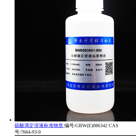
硫酸滴定溶液标准物质
编号:GBW(E)086342 CAS
号:7664-93-9