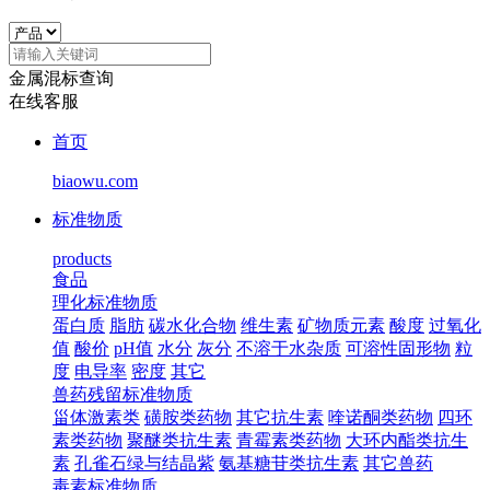
金属混标查询
在线客服
首页
biaowu.com
标准物质
products
食品
理化标准物质
蛋白质
脂肪
碳水化合物
维生素
矿物质元素
酸度
过氧化
值
酸价
pH值
水分
灰分
不溶于水杂质
可溶性固形物
粒
度
电导率
密度
其它
兽药残留标准物质
甾体激素类
磺胺类药物
其它抗生素
喹诺酮类药物
四环
素类药物
聚醚类抗生素
青霉素类药物
大环内酯类抗生
素
孔雀石绿与结晶紫
氨基糖苷类抗生素
其它兽药
毒素标准物质