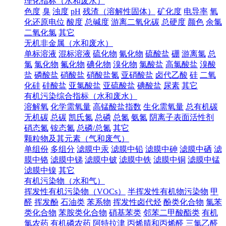
理化指标（水和废水）
色度
臭
浊度
pH
残渣（溶解性固体）
矿化度
电导率
氧
化还原电位
酸度
总碱度
游离二氧化碳
总硬度
颜色
余氯
二氧化氯
其它
无机非金属（水和废水）
单标溶液
混标溶液
硫化物
氰化物
硫酸盐
硼
游离氯
总
氯
氯化物
氟化物
碘化物
溴化物
氯酸盐
高氯酸盐
溴酸
盐
磷酸盐
硝酸盐
硝酸盐氮
亚硝酸盐
卤代乙酸
硅
二氧
化硅
硅酸盐
亚氯酸盐
亚硫酸盐
碘酸盐
尿素
其它
有机污染综合指标（水和废水）
溶解氧
化学需氧量
高锰酸盐指数
生化需氧量
总有机碳
无机碳
总碳
凯氏氮
总磷
总氮
氨氮
阴离子表面活性剂
硝态氮
铵态氮
总磷/总氮
其它
颗粒物及其元素（气和废气）
单组份
多组分
滤膜中汞
滤膜中铅
滤膜中砷
滤膜中硒
滤
膜中铬
滤膜中锑
滤膜中铍
滤膜中铁
滤膜中铜
滤膜中锰
滤膜中镍
其它
有机污染物（水和气）
挥发性有机污染物（VOCs）
半挥发性有机物污染物
甲
醛
挥发酚
石油类
苯系物
挥发性卤代烃
酚类化合物
氯苯
类化合物
苯胺类化合物
硝基苯类
邻苯二甲酸酯类
有机
氯农药
有机磷农药
阿特拉津
丙烯腈和丙烯醛
三氯乙醛