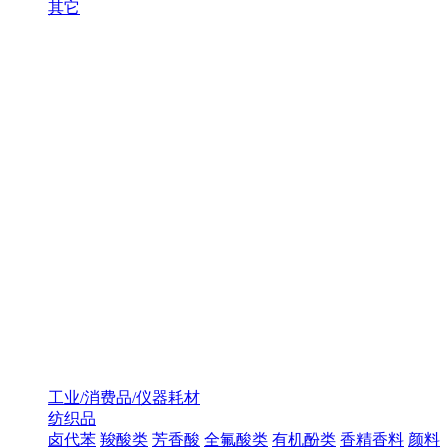
其它
工业/消费品/仪器耗材
纺织品
卤代苯
羧酸类
芳香酸
全氟酸类
有机酚类
香精香料
颜料