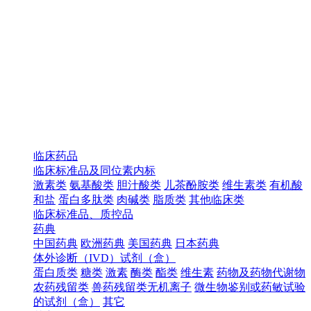
临床药品
临床标准品及同位素内标
激素类
氨基酸类
胆汁酸类
儿茶酚胺类
维生素类
有机酸
和盐
蛋白多肽类
肉碱类
脂质类
其他临床类
临床标准品、质控品
药典
中国药典
欧洲药典
美国药典
日本药典
体外诊断（IVD）试剂（盒）
蛋白质类
糖类
激素
酶类
酯类
维生素
药物及药物代谢物
农药残留类
兽药残留类无机离子
微生物鉴别或药敏试验
的试剂（盒）
其它