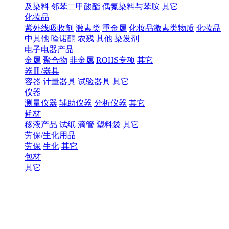
及染料
邻苯二甲酸酯
偶氮染料与苯胺
其它
化妆品
紫外线吸收剂
激素类
重金属
化妆品激素类物质
化妆品
中其他
喹诺酮
农残
其他
染发剂
电子电器产品
金属
聚合物
非金属
ROHS专项
其它
器皿/器具
容器
计量器具
试验器具
其它
仪器
测量仪器
辅助仪器
分析仪器
其它
耗材
移液产品
试纸
滴管
塑料袋
其它
劳保/生化用品
劳保
生化
其它
包材
其它