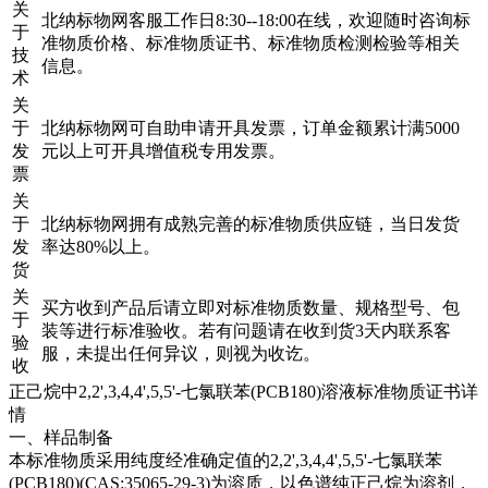
关
北纳标物网客服工作日8:30--18:00在线，欢迎随时咨询标
于
准物质价格、标准物质证书、标准物质检测检验等相关
技
信息。
术
关
于
北纳标物网可自助申请开具发票，订单金额累计满5000
发
元以上可开具增值税专用发票。
票
关
于
北纳标物网拥有成熟完善的标准物质供应链，当日发货
发
率达80%以上。
货
关
买方收到产品后请立即对标准物质数量、规格型号、包
于
装等进行标准验收。若有问题请在收到货3天内联系客
验
服，未提出任何异议，则视为收讫。
收
正己烷中2,2',3,4,4',5,5'-七氯联苯(PCB180)溶液标准物质证书详
情
一、样品制备
本标准物质采用纯度经准确定值的2,2',3,4,4',5,5'-七氯联苯
(PCB180)(CAS:35065-29-3)为溶质，以色谱纯正己烷为溶剂，