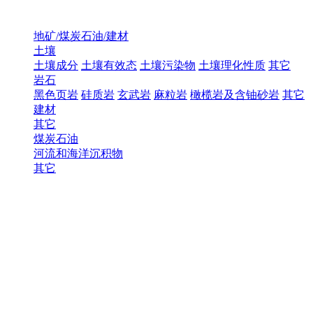
地矿/煤炭石油/建材
土壤
土壤成分
土壤有效态
土壤污染物
土壤理化性质
其它
岩石
黑色页岩
硅质岩
玄武岩
麻粒岩
橄榄岩及含铀砂岩
其它
建材
其它
煤炭石油
河流和海洋沉积物
其它