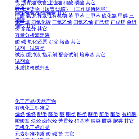
气
沥青烟
饮食业油烟
硝酸
磷酸
其它
合金
有机污染物（碳管/滤膜）（工作场所环境）
铜铅合金
铅钯合金
其它
甲醛
氨
总挥发性有机物
苯
甲苯
二甲苯
硫化氢
甲醇
三
钢铁
氯甲烷
四氯化碳
三氯乙烯
四氯乙烯
正己烷
正戊烷
单组
钢铁
其它
份
多组分
其它
容量分析滴定液
酸
碱
氧化还原
沉淀
络合
其它
试剂、试液类
试液
缓冲液
指示剂
配套试剂
培养基
其它
试剂盒
水质快检试剂盒
化工产品/天然产物
有机化工标准品
烷烃
烯烃
醌类
醛类
醇
酮类
酚类
醚类
酐类
酯类
有机酸
羧酸盐
炔烃
卤代烃
芳香烃
硝基苯
腈类
肼类
胺类
其它
无机化工标准品
元素标准物质
酸
碱
盐
其它