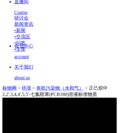
直播间
Course
研讨会
新闻资讯
•
新闻
•
交流区
•
问答
会员中心
•
文库
account
关于我们
about us
标物网
>
环境
>
有机污染物（水和气）
>
正己烷中
2,2',3,4,4',5,5'-七氯联苯(PCB180)溶液标准物质