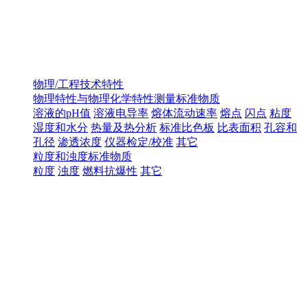
物理/工程技术特性
物理特性与物理化学特性测量标准物质
溶液的pH值
溶液电导率
熔体流动速率
熔点
闪点
粘度
湿度和水分
热量及热分析
标准比色板
比表面积
孔容和
孔径
渗透浓度
仪器检定/校准
其它
粒度和浊度标准物质
粒度
浊度
燃料抗爆性
其它