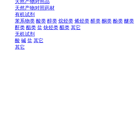
天然产物对照品
天然产物对照药材
有机试剂
苯系物类
酸类
醇类
烷烃类
烯烃类
醛类
酮类
酚类
醚类
酐类
酯类
盐
炔烃类
醌类
其它
无机试剂
酸
碱
盐
其它
其它