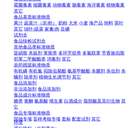
霉菌毒素
细菌毒素
动物毒素
肠毒素
海洋毒素
植物毒素
其它
食品基质标准物质
果汁
蔬菜汁（泥/粉）
奶粉
大米
小麦
海产品
饲料
茶叶
其它
绿叶/蔬菜
家禽/肉
盐碘
试剂盒
食品快检试剂盒
其他食品类标准物质
亚硝胺
杀鼠剂
苯胺类
多环芳烃类
多氯联苯
芳香族伯胺
邻苯二甲酸酯类
消毒剂
其它
农药残留标准物质
有机磷
有机氯
拟除虫菊酯
氨基甲酸酯
杀菌剂
杀虫剂
杀
螨剂
除草剂
植物生长调节剂
其它
食品添加剂
非法添加剂
食品添加剂
食品成分标准物质
糖类
黄酮
氨基酸
维生素
白酒成分
脂肪酸及其衍生物
其
它
食品专项标准物质
国抽专项
盲样考核专项
套标
配套试剂
其它
环境