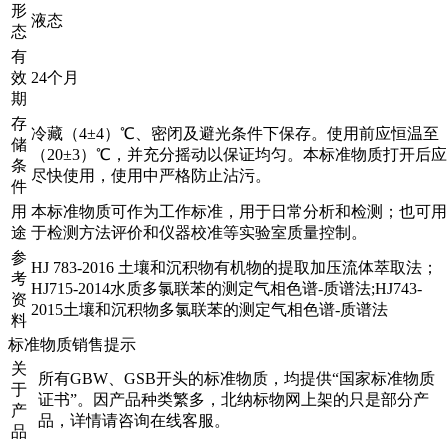
形
液态
态
有
效
24个月
期
存
冷藏（4±4）℃、密闭及避光条件下保存。使用前应恒温至
储
（20±3）℃，并充分摇动以保证均匀。本标准物质打开后应
条
尽快使用，使用中严格防止沾污。
件
用
本标准物质可作为工作标准，用于日常分析和检测；也可用
途
于检测方法评价和仪器校准等实验室质量控制。
参
HJ 783-2016 土壤和沉积物有机物的提取加压流体萃取法；
考
HJ715-2014水质多氯联苯的测定气相色谱-质谱法;HJ743-
资
2015土壤和沉积物多氯联苯的测定气相色谱-质谱法
料
标准物质销售提示
关
所有GBW、GSB开头的标准物质，均提供“国家标准物质
于
证书”。因产品种类繁多，北纳标物网上架的只是部分产
产
品，详情请咨询在线客服。
品