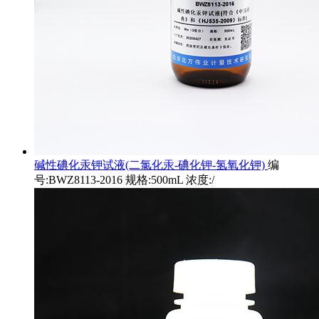
碱性碘化汞钾试液(二氯化汞-碘化钾-氢氧化钾)
编
号:BWZ8113-2016 规格:500mL 浓度:/