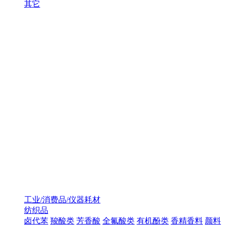
其它
工业/消费品/仪器耗材
纺织品
卤代苯
羧酸类
芳香酸
全氟酸类
有机酚类
香精香料
颜料