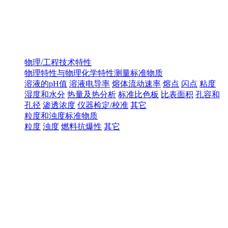
物理/工程技术特性
物理特性与物理化学特性测量标准物质
溶液的pH值
溶液电导率
熔体流动速率
熔点
闪点
粘度
湿度和水分
热量及热分析
标准比色板
比表面积
孔容和
孔径
渗透浓度
仪器检定/校准
其它
粒度和浊度标准物质
粒度
浊度
燃料抗爆性
其它