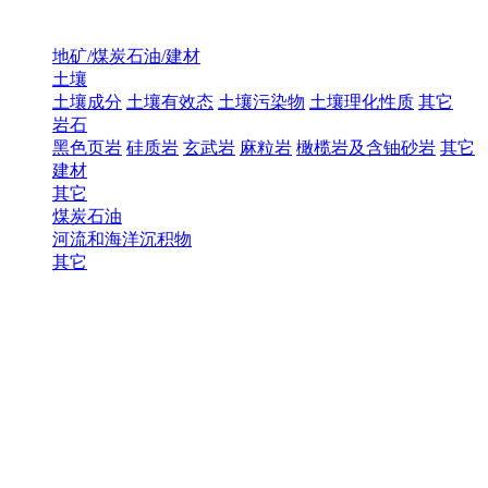
地矿/煤炭石油/建材
土壤
土壤成分
土壤有效态
土壤污染物
土壤理化性质
其它
岩石
黑色页岩
硅质岩
玄武岩
麻粒岩
橄榄岩及含铀砂岩
其它
建材
其它
煤炭石油
河流和海洋沉积物
其它