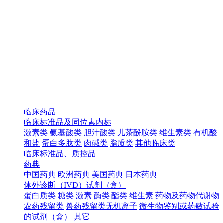
临床药品
临床标准品及同位素内标
激素类
氨基酸类
胆汁酸类
儿茶酚胺类
维生素类
有机酸
和盐
蛋白多肽类
肉碱类
脂质类
其他临床类
临床标准品、质控品
药典
中国药典
欧洲药典
美国药典
日本药典
体外诊断（IVD）试剂（盒）
蛋白质类
糖类
激素
酶类
酯类
维生素
药物及药物代谢物
农药残留类
兽药残留类无机离子
微生物鉴别或药敏试验
的试剂（盒）
其它