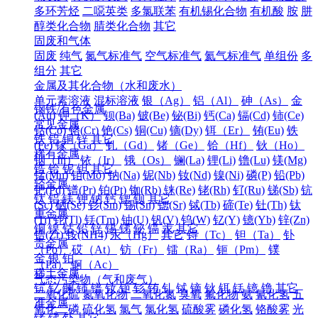
多环芳烃
二噁英类
多氯联苯
有机锡化合物
有机酸
胺
肼
醇类化合物
腈类化合物
其它
固废和气体
固废
纯气
氮气标准气
空气标准气
氦气标准气
单组份
多
组分
其它
金属及其化合物（水和废水）
单元素溶液
混标溶液
银（Ag）
铝（Al）
砷（As）
金
钢铁/有色金属
(Au)
钾（K）
钡(Ba)
铍(Be)
铋(Bi)
钙(Ca)
镉(Cd)
铈(Ce)
常见金属
钴(Co)
铬(Cr)
铯(Cs)
铜(Cu)
镝(Dy)
铒（Er）
铕(Eu)
铁
铁
铝
铜
锌
其它
(Fe)
镓（Ga）
钆（Gd）
锗（Ge）
铪（Hf）
钬（Ho）
稀有金属
铟（In）
铱（Ir）
锇（Os）
镧(La)
锂(Li)
镥(Lu)
镁(Mg)
锆
铪
铌
钽
其它
锰(Mn)
钼(Mo)
钠(Na)
铌(Nb)
钕(Nd)
镍(Ni)
磷(P)
铅(Pb)
轻金属
钯(Pd)
镨(Pr)
铂(Pt)
铷(Rb)
铼(Re)
铑(Rh)
钌(Ru)
锑(Sb)
钪
钛
铝
镁
钾
钠
钙
锶
钡
其它
(Sc)
硒(Se)
钐(Sm)
锡(Sn)
锶(Sr)
铽(Tb)
碲(Te)
钍(Th)
钛
重金属
(Ti)
铊(Tl)
铥(Tm)
铀(U)
钒(V)
钨(W)
钇(Y)
镱(Yb)
锌(Zn)
铜
镍
钴
铅
锌
锡
锑
铋
镉
汞
其它
锆(Zr)
铵(NH4)
汞（Hg）
其它
锝（Tc）
钽（Ta）
钋
贵金属
（Po）
砹（At）
钫（Fr）
镭（Ra）
钷（Pm）
镤
金
银
铂
（Pa）
锕（Ac）
稀土金属
气态污染物（气和废气）
钪
钇
镧
铈
镨
钕
钷
钐
铕
钆
铽
镝
钬
铒
铥
镱
镥
其它
二氧化硫
氮氧化物
二氧化氮
臭氧
氟化物
氨
氰化氢
五
准金属
氧化二磷
硫化氢
氯气
氯化氢
硫酸雾
磷化氢
铬酸雾
光
锗
锑
钋
其它