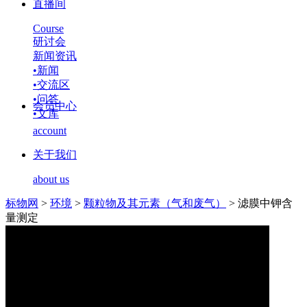
直播间
Course
研讨会
新闻资讯
•
新闻
•
交流区
•
问答
会员中心
•
文库
account
关于我们
about us
标物网
>
环境
>
颗粒物及其元素（气和废气）
>
滤膜中钾含
量测定