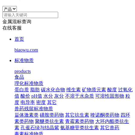
金属混标查询
在线客服
首页
biaowu.com
标准物质
products
食品
理化标准物质
蛋白质
脂肪
碳水化合物
维生素
矿物质元素
酸度
过氧化
值
酸价
pH值
水分
灰分
不溶于水杂质
可溶性固形物
粒
度
电导率
密度
其它
兽药残留标准物质
甾体激素类
磺胺类药物
其它抗生素
喹诺酮类药物
四环
素类药物
聚醚类抗生素
青霉素类药物
大环内酯类抗生
素
孔雀石绿与结晶紫
氨基糖苷类抗生素
其它兽药
毒素标准物质