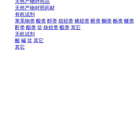
天然产物对照品
天然产物对照药材
有机试剂
苯系物类
酸类
醇类
烷烃类
烯烃类
醛类
酮类
酚类
醚类
酐类
酯类
盐
炔烃类
醌类
其它
无机试剂
酸
碱
盐
其它
其它