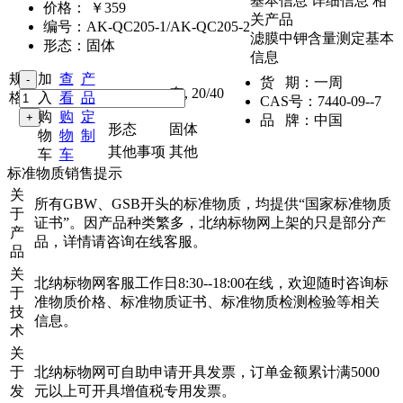
基本信息
详细信息
相
价格：
￥359
关产品
编号：
AK-QC205-1/AK-QC205-2
滤膜中钾含量测定基本
形态：
固体
信息
规
加
查
产
货 期：
一周
套
,
20/40
格：
入
看
品
CAS号：
7440-09--7
购
购
定
品 牌：
中国
形态
固体
物
物
制
其他事项
其他
车
车
标准物质销售提示
关
所有GBW、GSB开头的标准物质，均提供“国家标准物质
于
证书”。因产品种类繁多，北纳标物网上架的只是部分产
产
品，详情请咨询在线客服。
品
关
北纳标物网客服工作日8:30--18:00在线，欢迎随时咨询标
于
准物质价格、标准物质证书、标准物质检测检验等相关
技
信息。
术
关
于
北纳标物网可自助申请开具发票，订单金额累计满5000
发
元以上可开具增值税专用发票。