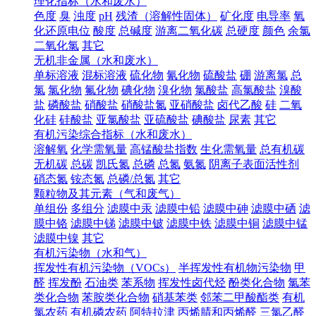
理化指标（水和废水）
色度
臭
浊度
pH
残渣（溶解性固体）
矿化度
电导率
氧
化还原电位
酸度
总碱度
游离二氧化碳
总硬度
颜色
余氯
二氧化氯
其它
无机非金属（水和废水）
单标溶液
混标溶液
硫化物
氰化物
硫酸盐
硼
游离氯
总
氯
氯化物
氟化物
碘化物
溴化物
氯酸盐
高氯酸盐
溴酸
盐
磷酸盐
硝酸盐
硝酸盐氮
亚硝酸盐
卤代乙酸
硅
二氧
化硅
硅酸盐
亚氯酸盐
亚硫酸盐
碘酸盐
尿素
其它
有机污染综合指标（水和废水）
溶解氧
化学需氧量
高锰酸盐指数
生化需氧量
总有机碳
无机碳
总碳
凯氏氮
总磷
总氮
氨氮
阴离子表面活性剂
硝态氮
铵态氮
总磷/总氮
其它
颗粒物及其元素（气和废气）
单组份
多组分
滤膜中汞
滤膜中铅
滤膜中砷
滤膜中硒
滤
膜中铬
滤膜中锑
滤膜中铍
滤膜中铁
滤膜中铜
滤膜中锰
滤膜中镍
其它
有机污染物（水和气）
挥发性有机污染物（VOCs）
半挥发性有机物污染物
甲
醛
挥发酚
石油类
苯系物
挥发性卤代烃
酚类化合物
氯苯
类化合物
苯胺类化合物
硝基苯类
邻苯二甲酸酯类
有机
氯农药
有机磷农药
阿特拉津
丙烯腈和丙烯醛
三氯乙醛