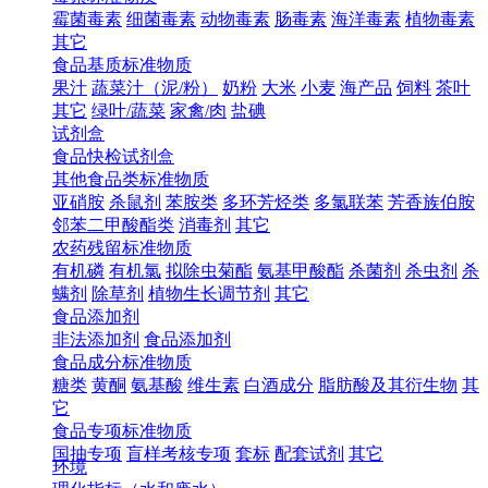
霉菌毒素
细菌毒素
动物毒素
肠毒素
海洋毒素
植物毒素
其它
食品基质标准物质
果汁
蔬菜汁（泥/粉）
奶粉
大米
小麦
海产品
饲料
茶叶
其它
绿叶/蔬菜
家禽/肉
盐碘
试剂盒
食品快检试剂盒
其他食品类标准物质
亚硝胺
杀鼠剂
苯胺类
多环芳烃类
多氯联苯
芳香族伯胺
邻苯二甲酸酯类
消毒剂
其它
农药残留标准物质
有机磷
有机氯
拟除虫菊酯
氨基甲酸酯
杀菌剂
杀虫剂
杀
螨剂
除草剂
植物生长调节剂
其它
食品添加剂
非法添加剂
食品添加剂
食品成分标准物质
糖类
黄酮
氨基酸
维生素
白酒成分
脂肪酸及其衍生物
其
它
食品专项标准物质
国抽专项
盲样考核专项
套标
配套试剂
其它
环境