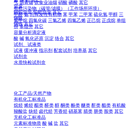
气
沥青烟
饮食业油烟
硝酸
磷酸
其它
合金
有机污染物（碳管/滤膜）（工作场所环境）
铜铅合金
铅钯合金
其它
甲醛
氨
总挥发性有机物
苯
甲苯
二甲苯
硫化氢
甲醇
三
钢铁
氯甲烷
四氯化碳
三氯乙烯
四氯乙烯
正己烷
正戊烷
单组
钢铁
其它
份
多组分
其它
容量分析滴定液
酸
碱
氧化还原
沉淀
络合
其它
试剂、试液类
试液
缓冲液
指示剂
配套试剂
培养基
其它
试剂盒
水质快检试剂盒
化工产品/天然产物
有机化工标准品
烷烃
烯烃
醌类
醛类
醇
酮类
酚类
醚类
酐类
酯类
有机酸
羧酸盐
炔烃
卤代烃
芳香烃
硝基苯
腈类
肼类
胺类
其它
无机化工标准品
元素标准物质
酸
碱
盐
其它