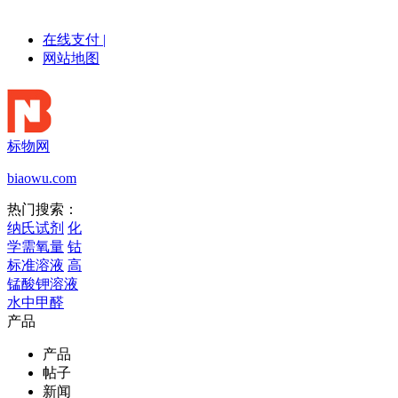
在线支付
|
网站地图
标物网
biaowu.com
热门搜索：
纳氏试剂
化
学需氧量
钴
标准溶液
高
锰酸钾溶液
水中甲醛
产品
产品
帖子
新闻