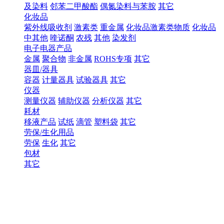
及染料
邻苯二甲酸酯
偶氮染料与苯胺
其它
化妆品
紫外线吸收剂
激素类
重金属
化妆品激素类物质
化妆品
中其他
喹诺酮
农残
其他
染发剂
电子电器产品
金属
聚合物
非金属
ROHS专项
其它
器皿/器具
容器
计量器具
试验器具
其它
仪器
测量仪器
辅助仪器
分析仪器
其它
耗材
移液产品
试纸
滴管
塑料袋
其它
劳保/生化用品
劳保
生化
其它
包材
其它