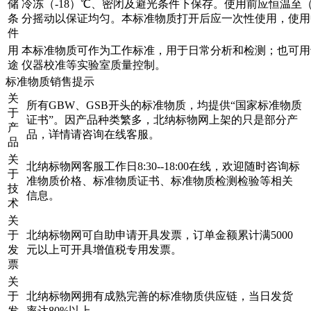
储
冷冻（-18）℃、密闭及避光条件下保存。使用前应恒温至（2
条
分摇动以保证均匀。本标准物质打开后应一次性使用，使用
件
用
本标准物质可作为工作标准，用于日常分析和检测；也可用
途
仪器校准等实验室质量控制。
标准物质销售提示
关
所有GBW、GSB开头的标准物质，均提供“国家标准物质
于
证书”。因产品种类繁多，北纳标物网上架的只是部分产
产
品，详情请咨询在线客服。
品
关
北纳标物网客服工作日8:30--18:00在线，欢迎随时咨询标
于
准物质价格、标准物质证书、标准物质检测检验等相关
技
信息。
术
关
于
北纳标物网可自助申请开具发票，订单金额累计满5000
发
元以上可开具增值税专用发票。
票
关
于
北纳标物网拥有成熟完善的标准物质供应链，当日发货
发
率达80%以上。