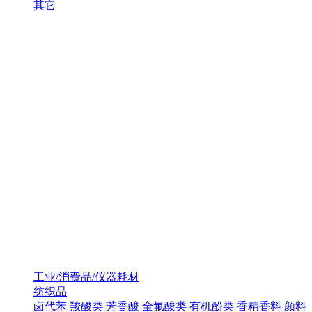
其它
工业/消费品/仪器耗材
纺织品
卤代苯
羧酸类
芳香酸
全氟酸类
有机酚类
香精香料
颜料