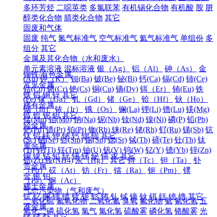
多环芳烃
二噁英类
多氯联苯
有机锡化合物
有机酸
胺
肼
醇类化合物
腈类化合物
其它
固废和气体
固废
纯气
氮气标准气
空气标准气
氦气标准气
单组份
多
组分
其它
金属及其化合物（水和废水）
单元素溶液
混标溶液
银（Ag）
铝（Al）
砷（As）
金
钢铁/有色金属
(Au)
钾（K）
钡(Ba)
铍(Be)
铋(Bi)
钙(Ca)
镉(Cd)
铈(Ce)
常见金属
钴(Co)
铬(Cr)
铯(Cs)
铜(Cu)
镝(Dy)
铒（Er）
铕(Eu)
铁
铁
铝
铜
锌
其它
(Fe)
镓（Ga）
钆（Gd）
锗（Ge）
铪（Hf）
钬（Ho）
稀有金属
铟（In）
铱（Ir）
锇（Os）
镧(La)
锂(Li)
镥(Lu)
镁(Mg)
锆
铪
铌
钽
其它
锰(Mn)
钼(Mo)
钠(Na)
铌(Nb)
钕(Nd)
镍(Ni)
磷(P)
铅(Pb)
轻金属
钯(Pd)
镨(Pr)
铂(Pt)
铷(Rb)
铼(Re)
铑(Rh)
钌(Ru)
锑(Sb)
钪
钛
铝
镁
钾
钠
钙
锶
钡
其它
(Sc)
硒(Se)
钐(Sm)
锡(Sn)
锶(Sr)
铽(Tb)
碲(Te)
钍(Th)
钛
重金属
(Ti)
铊(Tl)
铥(Tm)
铀(U)
钒(V)
钨(W)
钇(Y)
镱(Yb)
锌(Zn)
铜
镍
钴
铅
锌
锡
锑
铋
镉
汞
其它
锆(Zr)
铵(NH4)
汞（Hg）
其它
锝（Tc）
钽（Ta）
钋
贵金属
（Po）
砹（At）
钫（Fr）
镭（Ra）
钷（Pm）
镤
金
银
铂
（Pa）
锕（Ac）
稀土金属
气态污染物（气和废气）
钪
钇
镧
铈
镨
钕
钷
钐
铕
钆
铽
镝
钬
铒
铥
镱
镥
其它
二氧化硫
氮氧化物
二氧化氮
臭氧
氟化物
氨
氰化氢
五
准金属
氧化二磷
硫化氢
氯气
氯化氢
硫酸雾
磷化氢
铬酸雾
光
锗
锑
钋
其它