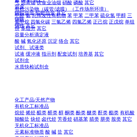
气
沥青烟
饮食业油烟
硝酸
磷酸
其它
合金
有机污染物（碳管/滤膜）（工作场所环境）
铜铅合金
铅钯合金
其它
甲醛
氨
总挥发性有机物
苯
甲苯
二甲苯
硫化氢
甲醇
三
钢铁
氯甲烷
四氯化碳
三氯乙烯
四氯乙烯
正己烷
正戊烷
单组
钢铁
其它
份
多组分
其它
容量分析滴定液
酸
碱
氧化还原
沉淀
络合
其它
试剂、试液类
试液
缓冲液
指示剂
配套试剂
培养基
其它
试剂盒
水质快检试剂盒
化工产品/天然产物
有机化工标准品
烷烃
烯烃
醌类
醛类
醇
酮类
酚类
醚类
酐类
酯类
有机酸
羧酸盐
炔烃
卤代烃
芳香烃
硝基苯
腈类
肼类
胺类
其它
无机化工标准品
元素标准物质
酸
碱
盐
其它