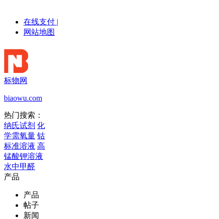
在线支付
|
网站地图
标物网
biaowu.com
热门搜索：
纳氏试剂
化
学需氧量
钴
标准溶液
高
锰酸钾溶液
水中甲醛
产品
产品
帖子
新闻