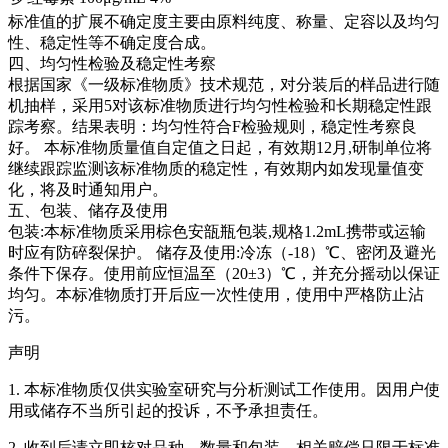
标准值的扩展不确定度主要由原料纯度、称量、定容以及均匀
性、稳定性等不确定度合成。
四、均匀性检验及稳定性考察
根据国家《一级标准物质》技术规范，对分装后的样品进行随
机抽样，采用5对该标准物质进行均匀性检验和长期稳定性跟
踪考察。结果表明：均匀性符合F检验规则，稳定性考察良
好。
本标准物质量值自定值之日起，有效期12月,研制单位将
继续跟踪监测该标准物质的稳定性，有效期内如发现量值变
化，将及时通知用户。
五、包装、储存及使用
包装:本标准物质采用棕色安瓿瓶包装,规格1.2mL携带或运输
时应有防碎裂保护。 储存及使用:冷冻（-18）℃、密闭及避光
条件下保存。使用前应恒温至（20±3）℃，并充分摇动以保证
均匀。本标准物质打开后应一次性使用，使用中严格防止沾
污。
声明
1. 本标准物质仅供实验室研究与分析测试工作使用。因用户使
用或储存不当所引起的投诉，不予承担责任。
2. 收到后请立即核对品种、数量和包装，相关赔偿只限于标准