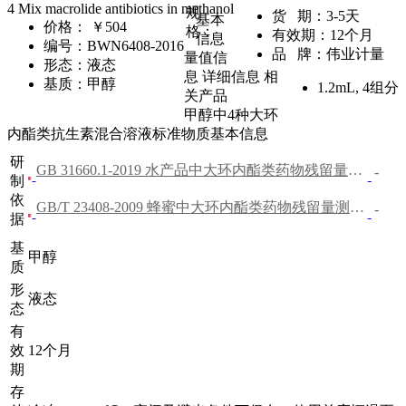
4 Mix macrolide antibiotics in methanol
规
货 期：
3-5天
基本
价格：
￥504
格：
有效期：
12个月
信息
编号：
BWN6408-2016
品 牌：
伟业计量
量值信
形态：
液态
息
详细信息
相
基质：
甲醇
1.2mL
,
4组分
关产品
甲醇中4种大环
内酯类抗生素混合溶液标准物质基本信息
研
GB 31660.1-2019 水产品中大环内酯类药物残留量的测定 液相色谱-串联质谱法
-
制
依
GB/T 23408-2009 蜂蜜中大环内酯类药物残留量测定 液相色谱-质谱/质谱法
-
据
基
甲醇
质
形
液态
态
有
效
12个月
期
存