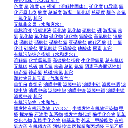
理化指标（水和废水）
色度
臭
浊度
pH
残渣（溶解性固体）
矿化度
电导率
氧
化还原电位
酸度
总碱度
游离二氧化碳
总硬度
颜色
余氯
二氧化氯
其它
无机非金属（水和废水）
单标溶液
混标溶液
硫化物
氰化物
硫酸盐
硼
游离氯
总
氯
氯化物
氟化物
碘化物
溴化物
氯酸盐
高氯酸盐
溴酸
盐
磷酸盐
硝酸盐
硝酸盐氮
亚硝酸盐
卤代乙酸
硅
二氧
化硅
硅酸盐
亚氯酸盐
亚硫酸盐
碘酸盐
尿素
其它
有机污染综合指标（水和废水）
溶解氧
化学需氧量
高锰酸盐指数
生化需氧量
总有机碳
无机碳
总碳
凯氏氮
总磷
总氮
氨氮
阴离子表面活性剂
硝态氮
铵态氮
总磷/总氮
其它
颗粒物及其元素（气和废气）
单组份
多组分
滤膜中汞
滤膜中铅
滤膜中砷
滤膜中硒
滤
膜中铬
滤膜中锑
滤膜中铍
滤膜中铁
滤膜中铜
滤膜中锰
滤膜中镍
其它
有机污染物（水和气）
挥发性有机污染物（VOCs）
半挥发性有机物污染物
甲
醛
挥发酚
石油类
苯系物
挥发性卤代烃
酚类化合物
氯苯
类化合物
苯胺类化合物
硝基苯类
邻苯二甲酸酯类
有机
氯农药
有机磷农药
阿特拉津
丙烯腈和丙烯醛
三氯乙醛