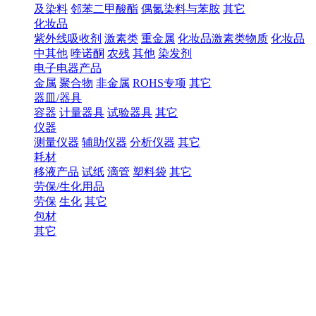
及染料
邻苯二甲酸酯
偶氮染料与苯胺
其它
化妆品
紫外线吸收剂
激素类
重金属
化妆品激素类物质
化妆品
中其他
喹诺酮
农残
其他
染发剂
电子电器产品
金属
聚合物
非金属
ROHS专项
其它
器皿/器具
容器
计量器具
试验器具
其它
仪器
测量仪器
辅助仪器
分析仪器
其它
耗材
移液产品
试纸
滴管
塑料袋
其它
劳保/生化用品
劳保
生化
其它
包材
其它