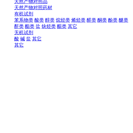
天然产物对照品
天然产物对照药材
有机试剂
苯系物类
酸类
醇类
烷烃类
烯烃类
醛类
酮类
酚类
醚类
酐类
酯类
盐
炔烃类
醌类
其它
无机试剂
酸
碱
盐
其它
其它