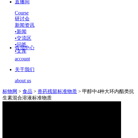
直播间
Course
研讨会
新闻资讯
•
新闻
•
交流区
•
问答
会员中心
•
文库
account
关于我们
about us
标物网
>
食品
>
兽药残留标准物质
>
甲醇中4种大环内酯类抗
生素混合溶液标准物质