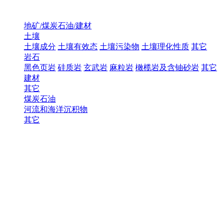
地矿/煤炭石油/建材
土壤
土壤成分
土壤有效态
土壤污染物
土壤理化性质
其它
岩石
黑色页岩
硅质岩
玄武岩
麻粒岩
橄榄岩及含铀砂岩
其它
建材
其它
煤炭石油
河流和海洋沉积物
其它