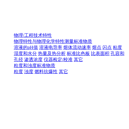
物理/工程技术特性
物理特性与物理化学特性测量标准物质
溶液的pH值
溶液电导率
熔体流动速率
熔点
闪点
粘度
湿度和水分
热量及热分析
标准比色板
比表面积
孔容和
孔径
渗透浓度
仪器检定/校准
其它
粒度和浊度标准物质
粒度
浊度
燃料抗爆性
其它