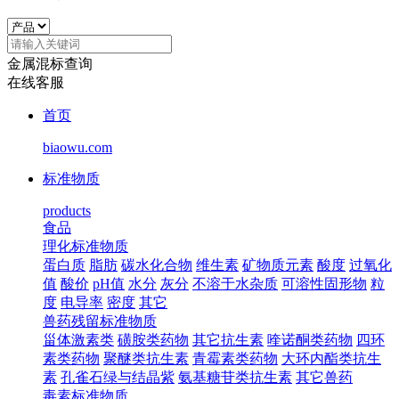
金属混标查询
在线客服
首页
biaowu.com
标准物质
products
食品
理化标准物质
蛋白质
脂肪
碳水化合物
维生素
矿物质元素
酸度
过氧化
值
酸价
pH值
水分
灰分
不溶于水杂质
可溶性固形物
粒
度
电导率
密度
其它
兽药残留标准物质
甾体激素类
磺胺类药物
其它抗生素
喹诺酮类药物
四环
素类药物
聚醚类抗生素
青霉素类药物
大环内酯类抗生
素
孔雀石绿与结晶紫
氨基糖苷类抗生素
其它兽药
毒素标准物质