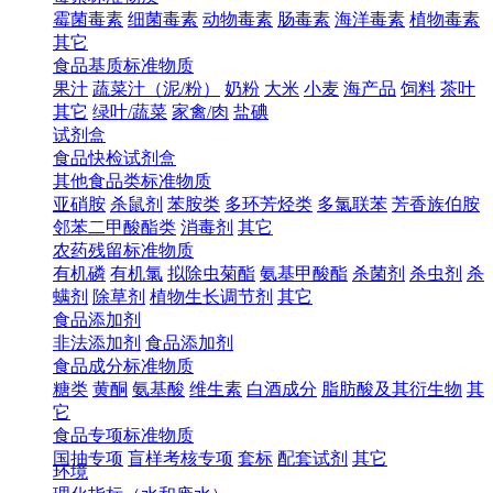
霉菌毒素
细菌毒素
动物毒素
肠毒素
海洋毒素
植物毒素
其它
食品基质标准物质
果汁
蔬菜汁（泥/粉）
奶粉
大米
小麦
海产品
饲料
茶叶
其它
绿叶/蔬菜
家禽/肉
盐碘
试剂盒
食品快检试剂盒
其他食品类标准物质
亚硝胺
杀鼠剂
苯胺类
多环芳烃类
多氯联苯
芳香族伯胺
邻苯二甲酸酯类
消毒剂
其它
农药残留标准物质
有机磷
有机氯
拟除虫菊酯
氨基甲酸酯
杀菌剂
杀虫剂
杀
螨剂
除草剂
植物生长调节剂
其它
食品添加剂
非法添加剂
食品添加剂
食品成分标准物质
糖类
黄酮
氨基酸
维生素
白酒成分
脂肪酸及其衍生物
其
它
食品专项标准物质
国抽专项
盲样考核专项
套标
配套试剂
其它
环境