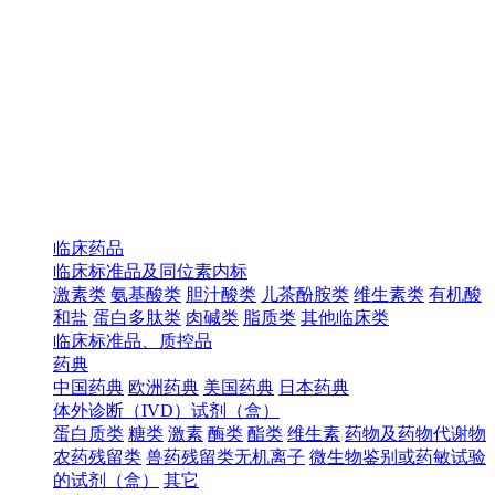
临床药品
临床标准品及同位素内标
激素类
氨基酸类
胆汁酸类
儿茶酚胺类
维生素类
有机酸
和盐
蛋白多肽类
肉碱类
脂质类
其他临床类
临床标准品、质控品
药典
中国药典
欧洲药典
美国药典
日本药典
体外诊断（IVD）试剂（盒）
蛋白质类
糖类
激素
酶类
酯类
维生素
药物及药物代谢物
农药残留类
兽药残留类无机离子
微生物鉴别或药敏试验
的试剂（盒）
其它