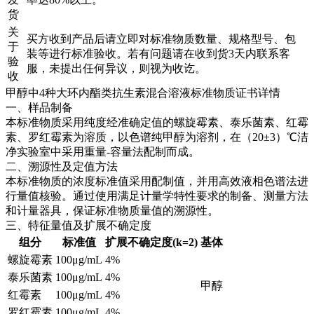
货
关
买方收到产品后请立即对标准物质数量、规格型号、包
于
装等进行标准验收。若有问题请在收到货3天内联系客
验
服，未提出任何异议，则视为收讫。
收
甲醇中4种大环内酯类抗生素混合溶液标准物质证书详情
一、样品制备
本标准物质采用纯度经准确定值的螺旋霉素、泰乐菌素、红霉
素、罗红霉素为溶质，以色谱纯甲醇为溶剂，在（20±3）℃洁
净实验室中采用重量-容量法配制而成。
二、溯源性及定值方法
本标准物质的浓度标准值采用配制值，并用高效液相色谱法进
行量值核验。通过使用满足计量学特性要求的制备、测量方法
和计量器具，保证标准物质量值的溯源性。
三、特征量值及扩展不确定度
组分
标准值
扩展不确定度(k=2)
基体
螺旋霉素
100μg/mL
4%
泰乐菌素
100μg/mL
4%
甲醇
红霉素
100μg/mL
4%
罗红霉素
100μg/mL
4%