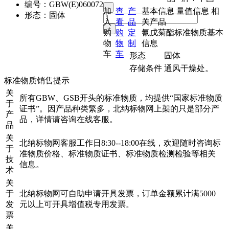
编号：
GBW(E)060072
加
查
产
基本信息
量值信息
相
形态：
固体
入
看
品
关产品
购
购
定
氰戊菊酯标准物质基本
物
物
制
信息
车
车
形态
固体
存储条件
通风干燥处。
标准物质销售提示
关
所有GBW、GSB开头的标准物质，均提供“国家标准物质
于
证书”。因产品种类繁多，北纳标物网上架的只是部分产
产
品，详情请咨询在线客服。
品
关
北纳标物网客服工作日8:30--18:00在线，欢迎随时咨询标
于
准物质价格、标准物质证书、标准物质检测检验等相关
技
信息。
术
关
于
北纳标物网可自助申请开具发票，订单金额累计满5000
发
元以上可开具增值税专用发票。
票
关