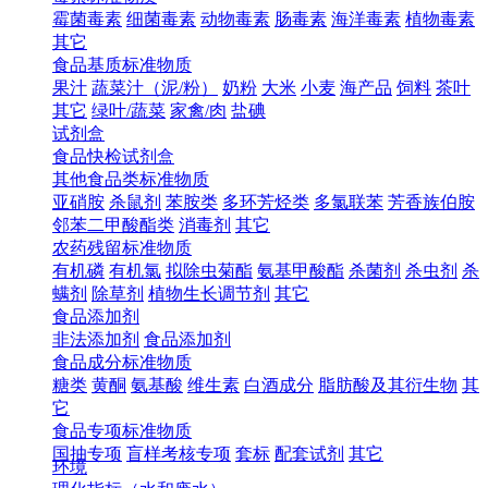
霉菌毒素
细菌毒素
动物毒素
肠毒素
海洋毒素
植物毒素
其它
食品基质标准物质
果汁
蔬菜汁（泥/粉）
奶粉
大米
小麦
海产品
饲料
茶叶
其它
绿叶/蔬菜
家禽/肉
盐碘
试剂盒
食品快检试剂盒
其他食品类标准物质
亚硝胺
杀鼠剂
苯胺类
多环芳烃类
多氯联苯
芳香族伯胺
邻苯二甲酸酯类
消毒剂
其它
农药残留标准物质
有机磷
有机氯
拟除虫菊酯
氨基甲酸酯
杀菌剂
杀虫剂
杀
螨剂
除草剂
植物生长调节剂
其它
食品添加剂
非法添加剂
食品添加剂
食品成分标准物质
糖类
黄酮
氨基酸
维生素
白酒成分
脂肪酸及其衍生物
其
它
食品专项标准物质
国抽专项
盲样考核专项
套标
配套试剂
其它
环境