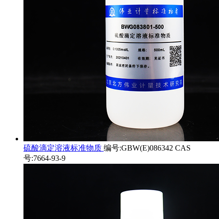
硫酸滴定溶液标准物质
编号:GBW(E)086342 CAS
号:7664-93-9