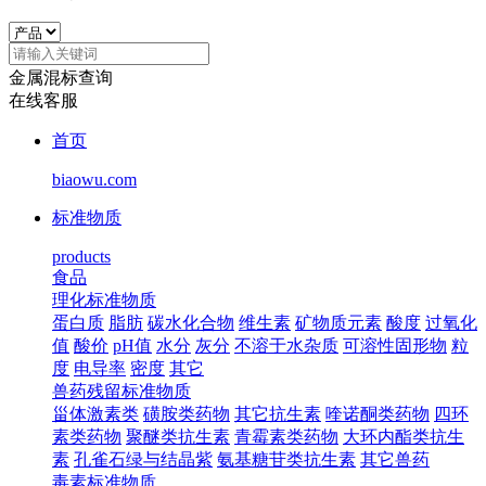
金属混标查询
在线客服
首页
biaowu.com
标准物质
products
食品
理化标准物质
蛋白质
脂肪
碳水化合物
维生素
矿物质元素
酸度
过氧化
值
酸价
pH值
水分
灰分
不溶于水杂质
可溶性固形物
粒
度
电导率
密度
其它
兽药残留标准物质
甾体激素类
磺胺类药物
其它抗生素
喹诺酮类药物
四环
素类药物
聚醚类抗生素
青霉素类药物
大环内酯类抗生
素
孔雀石绿与结晶紫
氨基糖苷类抗生素
其它兽药
毒素标准物质