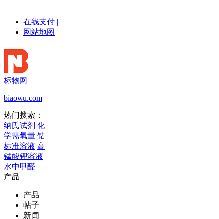
在线支付
|
网站地图
标物网
biaowu.com
热门搜索：
纳氏试剂
化
学需氧量
钴
标准溶液
高
锰酸钾溶液
水中甲醛
产品
产品
帖子
新闻