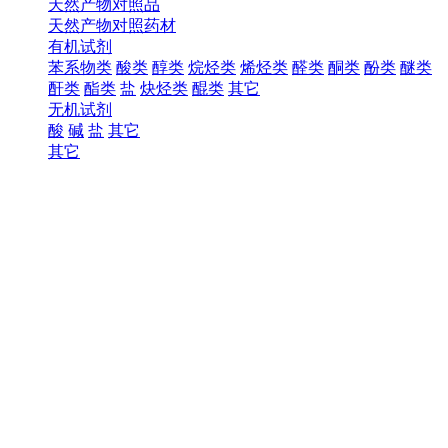
天然产物对照品
天然产物对照药材
有机试剂
苯系物类
酸类
醇类
烷烃类
烯烃类
醛类
酮类
酚类
醚类
酐类
酯类
盐
炔烃类
醌类
其它
无机试剂
酸
碱
盐
其它
其它