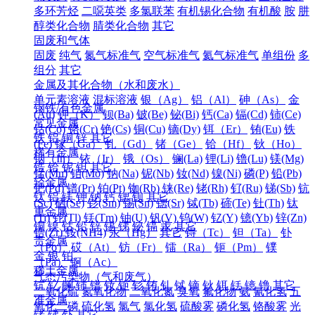
多环芳烃
二噁英类
多氯联苯
有机锡化合物
有机酸
胺
肼
醇类化合物
腈类化合物
其它
固废和气体
固废
纯气
氮气标准气
空气标准气
氦气标准气
单组份
多
组分
其它
金属及其化合物（水和废水）
单元素溶液
混标溶液
银（Ag）
铝（Al）
砷（As）
金
钢铁/有色金属
(Au)
钾（K）
钡(Ba)
铍(Be)
铋(Bi)
钙(Ca)
镉(Cd)
铈(Ce)
常见金属
钴(Co)
铬(Cr)
铯(Cs)
铜(Cu)
镝(Dy)
铒（Er）
铕(Eu)
铁
铁
铝
铜
锌
其它
(Fe)
镓（Ga）
钆（Gd）
锗（Ge）
铪（Hf）
钬（Ho）
稀有金属
铟（In）
铱（Ir）
锇（Os）
镧(La)
锂(Li)
镥(Lu)
镁(Mg)
锆
铪
铌
钽
其它
锰(Mn)
钼(Mo)
钠(Na)
铌(Nb)
钕(Nd)
镍(Ni)
磷(P)
铅(Pb)
轻金属
钯(Pd)
镨(Pr)
铂(Pt)
铷(Rb)
铼(Re)
铑(Rh)
钌(Ru)
锑(Sb)
钪
钛
铝
镁
钾
钠
钙
锶
钡
其它
(Sc)
硒(Se)
钐(Sm)
锡(Sn)
锶(Sr)
铽(Tb)
碲(Te)
钍(Th)
钛
重金属
(Ti)
铊(Tl)
铥(Tm)
铀(U)
钒(V)
钨(W)
钇(Y)
镱(Yb)
锌(Zn)
铜
镍
钴
铅
锌
锡
锑
铋
镉
汞
其它
锆(Zr)
铵(NH4)
汞（Hg）
其它
锝（Tc）
钽（Ta）
钋
贵金属
（Po）
砹（At）
钫（Fr）
镭（Ra）
钷（Pm）
镤
金
银
铂
（Pa）
锕（Ac）
稀土金属
气态污染物（气和废气）
钪
钇
镧
铈
镨
钕
钷
钐
铕
钆
铽
镝
钬
铒
铥
镱
镥
其它
二氧化硫
氮氧化物
二氧化氮
臭氧
氟化物
氨
氰化氢
五
准金属
氧化二磷
硫化氢
氯气
氯化氢
硫酸雾
磷化氢
铬酸雾
光
锗
锑
钋
其它