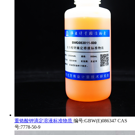
重铬酸钾滴定溶液标准物质
编号:GBW(E)086347 CAS
号:7778-50-9