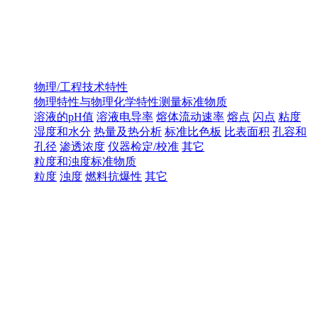
物理/工程技术特性
物理特性与物理化学特性测量标准物质
溶液的pH值
溶液电导率
熔体流动速率
熔点
闪点
粘度
湿度和水分
热量及热分析
标准比色板
比表面积
孔容和
孔径
渗透浓度
仪器检定/校准
其它
粒度和浊度标准物质
粒度
浊度
燃料抗爆性
其它