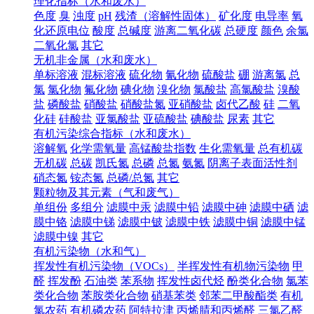
理化指标（水和废水）
色度
臭
浊度
pH
残渣（溶解性固体）
矿化度
电导率
氧
化还原电位
酸度
总碱度
游离二氧化碳
总硬度
颜色
余氯
二氧化氯
其它
无机非金属（水和废水）
单标溶液
混标溶液
硫化物
氰化物
硫酸盐
硼
游离氯
总
氯
氯化物
氟化物
碘化物
溴化物
氯酸盐
高氯酸盐
溴酸
盐
磷酸盐
硝酸盐
硝酸盐氮
亚硝酸盐
卤代乙酸
硅
二氧
化硅
硅酸盐
亚氯酸盐
亚硫酸盐
碘酸盐
尿素
其它
有机污染综合指标（水和废水）
溶解氧
化学需氧量
高锰酸盐指数
生化需氧量
总有机碳
无机碳
总碳
凯氏氮
总磷
总氮
氨氮
阴离子表面活性剂
硝态氮
铵态氮
总磷/总氮
其它
颗粒物及其元素（气和废气）
单组份
多组分
滤膜中汞
滤膜中铅
滤膜中砷
滤膜中硒
滤
膜中铬
滤膜中锑
滤膜中铍
滤膜中铁
滤膜中铜
滤膜中锰
滤膜中镍
其它
有机污染物（水和气）
挥发性有机污染物（VOCs）
半挥发性有机物污染物
甲
醛
挥发酚
石油类
苯系物
挥发性卤代烃
酚类化合物
氯苯
类化合物
苯胺类化合物
硝基苯类
邻苯二甲酸酯类
有机
氯农药
有机磷农药
阿特拉津
丙烯腈和丙烯醛
三氯乙醛