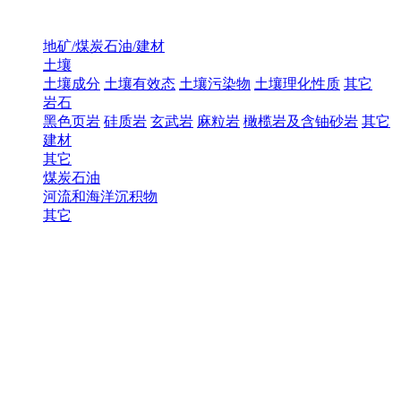
地矿/煤炭石油/建材
土壤
土壤成分
土壤有效态
土壤污染物
土壤理化性质
其它
岩石
黑色页岩
硅质岩
玄武岩
麻粒岩
橄榄岩及含铀砂岩
其它
建材
其它
煤炭石油
河流和海洋沉积物
其它