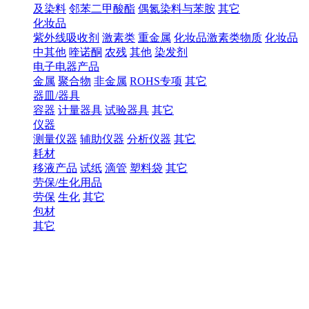
及染料
邻苯二甲酸酯
偶氮染料与苯胺
其它
化妆品
紫外线吸收剂
激素类
重金属
化妆品激素类物质
化妆品
中其他
喹诺酮
农残
其他
染发剂
电子电器产品
金属
聚合物
非金属
ROHS专项
其它
器皿/器具
容器
计量器具
试验器具
其它
仪器
测量仪器
辅助仪器
分析仪器
其它
耗材
移液产品
试纸
滴管
塑料袋
其它
劳保/生化用品
劳保
生化
其它
包材
其它