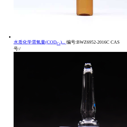
水质化学需氧量(COD
)...
编号:BWZ6952-2016C CAS
Cr
号:/