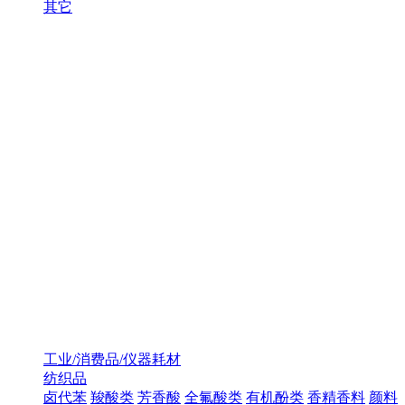
其它
工业/消费品/仪器耗材
纺织品
卤代苯
羧酸类
芳香酸
全氟酸类
有机酚类
香精香料
颜料