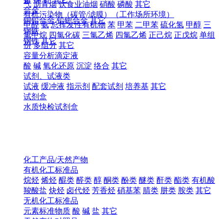
气
沥青烟
饮食业油烟
硝酸
磷酸
其它
合金
有机污染物（碳管/滤膜）（工作场所环境）
铜铅合金
铅钯合金
其它
甲醛
氨
总挥发性有机物
苯
甲苯
二甲苯
硫化氢
甲醇
三
钢铁
氯甲烷
四氯化碳
三氯乙烯
四氯乙烯
正己烷
正戊烷
单组
钢铁
其它
份
多组分
其它
容量分析滴定液
酸
碱
氧化还原
沉淀
络合
其它
试剂、试液类
试液
缓冲液
指示剂
配套试剂
培养基
其它
试剂盒
水质快检试剂盒
化工产品/天然产物
有机化工标准品
烷烃
烯烃
醌类
醛类
醇
酮类
酚类
醚类
酐类
酯类
有机酸
羧酸盐
炔烃
卤代烃
芳香烃
硝基苯
腈类
肼类
胺类
其它
无机化工标准品
元素标准物质
酸
碱
盐
其它