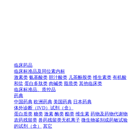
临床药品
临床标准品及同位素内标
激素类
氨基酸类
胆汁酸类
儿茶酚胺类
维生素类
有机酸
和盐
蛋白多肽类
肉碱类
脂质类
其他临床类
临床标准品、质控品
药典
中国药典
欧洲药典
美国药典
日本药典
体外诊断（IVD）试剂（盒）
蛋白质类
糖类
激素
酶类
酯类
维生素
药物及药物代谢物
农药残留类
兽药残留类无机离子
微生物鉴别或药敏试验
的试剂（盒）
其它