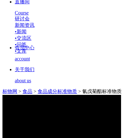
直播间
Course
研讨会
新闻资讯
•
新闻
•
交流区
•
问答
会员中心
•
文库
account
关于我们
about us
标物网
>
食品
>
食品成分标准物质
>
氰戊菊酯标准物质