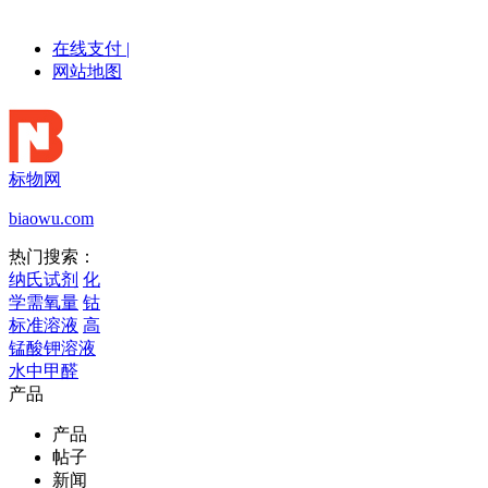
在线支付
|
网站地图
标物网
biaowu.com
热门搜索：
纳氏试剂
化
学需氧量
钴
标准溶液
高
锰酸钾溶液
水中甲醛
产品
产品
帖子
新闻