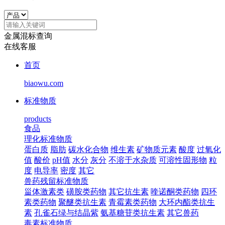
金属混标查询
在线客服
首页
biaowu.com
标准物质
products
食品
理化标准物质
蛋白质
脂肪
碳水化合物
维生素
矿物质元素
酸度
过氧化
值
酸价
pH值
水分
灰分
不溶于水杂质
可溶性固形物
粒
度
电导率
密度
其它
兽药残留标准物质
甾体激素类
磺胺类药物
其它抗生素
喹诺酮类药物
四环
素类药物
聚醚类抗生素
青霉素类药物
大环内酯类抗生
素
孔雀石绿与结晶紫
氨基糖苷类抗生素
其它兽药
毒素标准物质