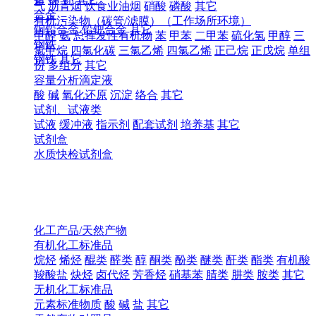
气
沥青烟
饮食业油烟
硝酸
磷酸
其它
合金
有机污染物（碳管/滤膜）（工作场所环境）
铜铅合金
铅钯合金
其它
甲醛
氨
总挥发性有机物
苯
甲苯
二甲苯
硫化氢
甲醇
三
钢铁
氯甲烷
四氯化碳
三氯乙烯
四氯乙烯
正己烷
正戊烷
单组
钢铁
其它
份
多组分
其它
容量分析滴定液
酸
碱
氧化还原
沉淀
络合
其它
试剂、试液类
试液
缓冲液
指示剂
配套试剂
培养基
其它
试剂盒
水质快检试剂盒
化工产品/天然产物
有机化工标准品
烷烃
烯烃
醌类
醛类
醇
酮类
酚类
醚类
酐类
酯类
有机酸
羧酸盐
炔烃
卤代烃
芳香烃
硝基苯
腈类
肼类
胺类
其它
无机化工标准品
元素标准物质
酸
碱
盐
其它