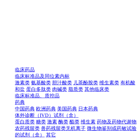
临床药品
临床标准品及同位素内标
激素类
氨基酸类
胆汁酸类
儿茶酚胺类
维生素类
有机酸
和盐
蛋白多肽类
肉碱类
脂质类
其他临床类
临床标准品、质控品
药典
中国药典
欧洲药典
美国药典
日本药典
体外诊断（IVD）试剂（盒）
蛋白质类
糖类
激素
酶类
酯类
维生素
药物及药物代谢物
农药残留类
兽药残留类无机离子
微生物鉴别或药敏试验
的试剂（盒）
其它