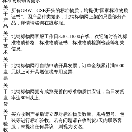
标准物质销售提示
关
所有GBW、GSB开头的标准物质，均提供“国家标准物质
于
证书”。因产品种类繁多，北纳标物网上架的只是部分产
产
品，详情请咨询在线客服。
品
关
北纳标物网客服工作日8:30--18:00在线，欢迎随时咨询标
于
准物质价格、标准物质证书、标准物质检测检验等相关
技
信息。
术
关
于
北纳标物网可自助申请开具发票，订单金额累计满5000
发
元以上可开具增值税专用发票。
票
关
于
北纳标物网拥有成熟完善的标准物质供应链，当日发货
发
率达80%以上。
货
关
买方收到产品后请立即对标准物质数量、规格型号、包
于
装等进行标准验收。若有问题请在收到货3天内联系客
验
服，未提出任何异议，则视为收讫。
收