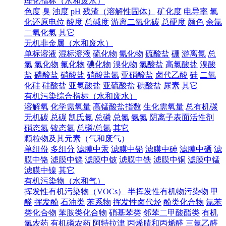
理化指标（水和废水）
色度
臭
浊度
pH
残渣（溶解性固体）
矿化度
电导率
氧
化还原电位
酸度
总碱度
游离二氧化碳
总硬度
颜色
余氯
二氧化氯
其它
无机非金属（水和废水）
单标溶液
混标溶液
硫化物
氰化物
硫酸盐
硼
游离氯
总
氯
氯化物
氟化物
碘化物
溴化物
氯酸盐
高氯酸盐
溴酸
盐
磷酸盐
硝酸盐
硝酸盐氮
亚硝酸盐
卤代乙酸
硅
二氧
化硅
硅酸盐
亚氯酸盐
亚硫酸盐
碘酸盐
尿素
其它
有机污染综合指标（水和废水）
溶解氧
化学需氧量
高锰酸盐指数
生化需氧量
总有机碳
无机碳
总碳
凯氏氮
总磷
总氮
氨氮
阴离子表面活性剂
硝态氮
铵态氮
总磷/总氮
其它
颗粒物及其元素（气和废气）
单组份
多组分
滤膜中汞
滤膜中铅
滤膜中砷
滤膜中硒
滤
膜中铬
滤膜中锑
滤膜中铍
滤膜中铁
滤膜中铜
滤膜中锰
滤膜中镍
其它
有机污染物（水和气）
挥发性有机污染物（VOCs）
半挥发性有机物污染物
甲
醛
挥发酚
石油类
苯系物
挥发性卤代烃
酚类化合物
氯苯
类化合物
苯胺类化合物
硝基苯类
邻苯二甲酸酯类
有机
氯农药
有机磷农药
阿特拉津
丙烯腈和丙烯醛
三氯乙醛