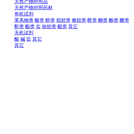
天然产物对照品
天然产物对照药材
有机试剂
苯系物类
酸类
醇类
烷烃类
烯烃类
醛类
酮类
酚类
醚类
酐类
酯类
盐
炔烃类
醌类
其它
无机试剂
酸
碱
盐
其它
其它