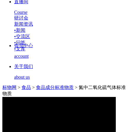
直播间
Course
研讨会
新闻资讯
•
新闻
•
交流区
•
问答
会员中心
•
文库
account
关于我们
about us
标物网
>
食品
>
食品成分标准物质
>
氮中二氧化硫气体标准
物质