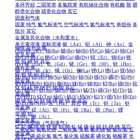
多环芳烃
二噁英类
多氯联苯
有机锡化合物
有机酸
胺
肼
醇类化合物
腈类化合物
其它
固废和气体
固废
纯气
氮气标准气
空气标准气
氦气标准气
单组份
多
组分
其它
金属及其化合物（水和废水）
单元素溶液
混标溶液
银（Ag）
铝（Al）
砷（As）
金
钢铁/有色金属
(Au)
钾（K）
钡(Ba)
铍(Be)
铋(Bi)
钙(Ca)
镉(Cd)
铈(Ce)
常见金属
钴(Co)
铬(Cr)
铯(Cs)
铜(Cu)
镝(Dy)
铒（Er）
铕(Eu)
铁
铁
铝
铜
锌
其它
(Fe)
镓（Ga）
钆（Gd）
锗（Ge）
铪（Hf）
钬（Ho）
稀有金属
铟（In）
铱（Ir）
锇（Os）
镧(La)
锂(Li)
镥(Lu)
镁(Mg)
锆
铪
铌
钽
其它
锰(Mn)
钼(Mo)
钠(Na)
铌(Nb)
钕(Nd)
镍(Ni)
磷(P)
铅(Pb)
轻金属
钯(Pd)
镨(Pr)
铂(Pt)
铷(Rb)
铼(Re)
铑(Rh)
钌(Ru)
锑(Sb)
钪
钛
铝
镁
钾
钠
钙
锶
钡
其它
(Sc)
硒(Se)
钐(Sm)
锡(Sn)
锶(Sr)
铽(Tb)
碲(Te)
钍(Th)
钛
重金属
(Ti)
铊(Tl)
铥(Tm)
铀(U)
钒(V)
钨(W)
钇(Y)
镱(Yb)
锌(Zn)
铜
镍
钴
铅
锌
锡
锑
铋
镉
汞
其它
锆(Zr)
铵(NH4)
汞（Hg）
其它
锝（Tc）
钽（Ta）
钋
贵金属
（Po）
砹（At）
钫（Fr）
镭（Ra）
钷（Pm）
镤
金
银
铂
（Pa）
锕（Ac）
稀土金属
气态污染物（气和废气）
钪
钇
镧
铈
镨
钕
钷
钐
铕
钆
铽
镝
钬
铒
铥
镱
镥
其它
二氧化硫
氮氧化物
二氧化氮
臭氧
氟化物
氨
氰化氢
五
准金属
氧化二磷
硫化氢
氯气
氯化氢
硫酸雾
磷化氢
铬酸雾
光
锗
锑
钋
其它