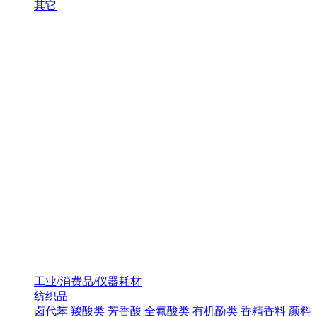
其它
工业/消费品/仪器耗材
纺织品
卤代苯
羧酸类
芳香酸
全氟酸类
有机酚类
香精香料
颜料