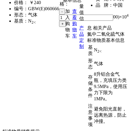
基本信息
价格：
￥240
格：
品 牌：
中国
量
编号：
GBW(E)060666
加
查
值
形态：
气体
4
,
(50～500)×10
入
看
信
基质：
N
2<
购
购
产
息
相关产品
物
物
品
氮中二氧化硫气体
车
车
定
标准物质基本信息
制
基
N
2<
质
形
气体
态
8升铝合金气
存
瓶，充填压力类
储
9.5MPa，使用压
条
力下限为
件
1MPa。
注
避免阳光直射，
意
远离热源，防止
事
冲撞。
项