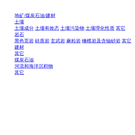
地矿/煤炭石油/建材
土壤
土壤成分
土壤有效态
土壤污染物
土壤理化性质
其它
岩石
黑色页岩
硅质岩
玄武岩
麻粒岩
橄榄岩及含铀砂岩
其它
建材
其它
煤炭石油
河流和海洋沉积物
其它