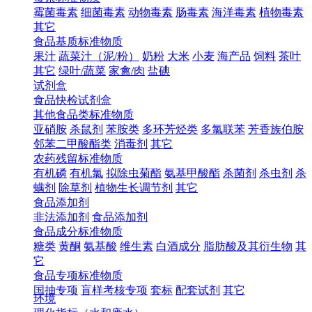
霉菌毒素
细菌毒素
动物毒素
肠毒素
海洋毒素
植物毒素
其它
食品基质标准物质
果汁
蔬菜汁（泥/粉）
奶粉
大米
小麦
海产品
饲料
茶叶
其它
绿叶/蔬菜
家禽/肉
盐碘
试剂盒
食品快检试剂盒
其他食品类标准物质
亚硝胺
杀鼠剂
苯胺类
多环芳烃类
多氯联苯
芳香族伯胺
邻苯二甲酸酯类
消毒剂
其它
农药残留标准物质
有机磷
有机氯
拟除虫菊酯
氨基甲酸酯
杀菌剂
杀虫剂
杀
螨剂
除草剂
植物生长调节剂
其它
食品添加剂
非法添加剂
食品添加剂
食品成分标准物质
糖类
黄酮
氨基酸
维生素
白酒成分
脂肪酸及其衍生物
其
它
食品专项标准物质
国抽专项
盲样考核专项
套标
配套试剂
其它
环境