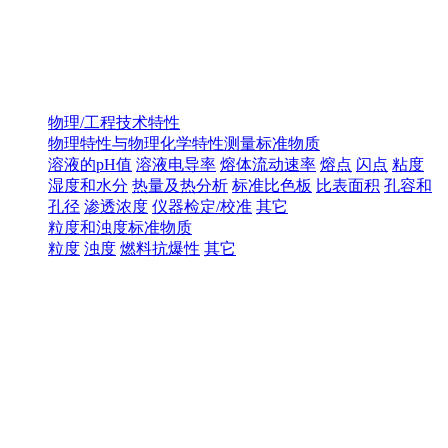
物理/工程技术特性
物理特性与物理化学特性测量标准物质
溶液的pH值
溶液电导率
熔体流动速率
熔点
闪点
粘度
湿度和水分
热量及热分析
标准比色板
比表面积
孔容和
孔径
渗透浓度
仪器检定/校准
其它
粒度和浊度标准物质
粒度
浊度
燃料抗爆性
其它