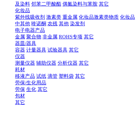
及染料
邻苯二甲酸酯
偶氮染料与苯胺
其它
化妆品
紫外线吸收剂
激素类
重金属
化妆品激素类物质
化妆品
中其他
喹诺酮
农残
其他
染发剂
电子电器产品
金属
聚合物
非金属
ROHS专项
其它
器皿/器具
容器
计量器具
试验器具
其它
仪器
测量仪器
辅助仪器
分析仪器
其它
耗材
移液产品
试纸
滴管
塑料袋
其它
劳保/生化用品
劳保
生化
其它
包材
其它