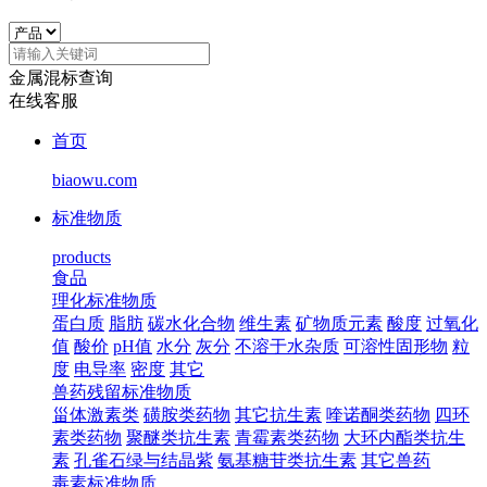
金属混标查询
在线客服
首页
biaowu.com
标准物质
products
食品
理化标准物质
蛋白质
脂肪
碳水化合物
维生素
矿物质元素
酸度
过氧化
值
酸价
pH值
水分
灰分
不溶于水杂质
可溶性固形物
粒
度
电导率
密度
其它
兽药残留标准物质
甾体激素类
磺胺类药物
其它抗生素
喹诺酮类药物
四环
素类药物
聚醚类抗生素
青霉素类药物
大环内酯类抗生
素
孔雀石绿与结晶紫
氨基糖苷类抗生素
其它兽药
毒素标准物质