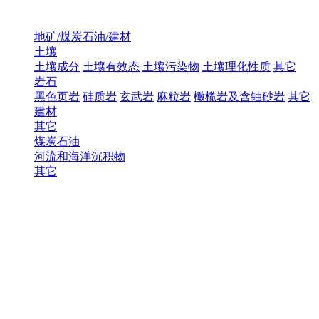
地矿/煤炭石油/建材
土壤
土壤成分
土壤有效态
土壤污染物
土壤理化性质
其它
岩石
黑色页岩
硅质岩
玄武岩
麻粒岩
橄榄岩及含铀砂岩
其它
建材
其它
煤炭石油
河流和海洋沉积物
其它