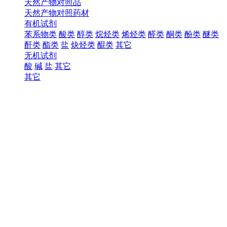
天然产物对照品
天然产物对照药材
有机试剂
苯系物类
酸类
醇类
烷烃类
烯烃类
醛类
酮类
酚类
醚类
酐类
酯类
盐
炔烃类
醌类
其它
无机试剂
酸
碱
盐
其它
其它