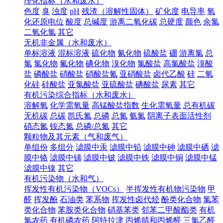
理化指标（水和废水）
色度
臭
浊度
pH
残渣（溶解性固体）
矿化度
电导率
氧
化还原电位
酸度
总碱度
游离二氧化碳
总硬度
颜色
余氯
二氧化氯
其它
无机非金属（水和废水）
单标溶液
混标溶液
硫化物
氰化物
硫酸盐
硼
游离氯
总
氯
氯化物
氟化物
碘化物
溴化物
氯酸盐
高氯酸盐
溴酸
盐
磷酸盐
硝酸盐
硝酸盐氮
亚硝酸盐
卤代乙酸
硅
二氧
化硅
硅酸盐
亚氯酸盐
亚硫酸盐
碘酸盐
尿素
其它
有机污染综合指标（水和废水）
溶解氧
化学需氧量
高锰酸盐指数
生化需氧量
总有机碳
无机碳
总碳
凯氏氮
总磷
总氮
氨氮
阴离子表面活性剂
硝态氮
铵态氮
总磷/总氮
其它
颗粒物及其元素（气和废气）
单组份
多组分
滤膜中汞
滤膜中铅
滤膜中砷
滤膜中硒
滤
膜中铬
滤膜中锑
滤膜中铍
滤膜中铁
滤膜中铜
滤膜中锰
滤膜中镍
其它
有机污染物（水和气）
挥发性有机污染物（VOCs）
半挥发性有机物污染物
甲
醛
挥发酚
石油类
苯系物
挥发性卤代烃
酚类化合物
氯苯
类化合物
苯胺类化合物
硝基苯类
邻苯二甲酸酯类
有机
氯农药
有机磷农药
阿特拉津
丙烯腈和丙烯醛
三氯乙醛