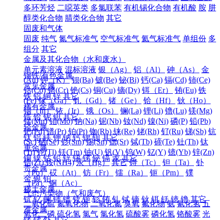
多环芳烃
二噁英类
多氯联苯
有机锡化合物
有机酸
胺
肼
醇类化合物
腈类化合物
其它
固废和气体
固废
纯气
氮气标准气
空气标准气
氦气标准气
单组份
多
组分
其它
金属及其化合物（水和废水）
单元素溶液
混标溶液
银（Ag）
铝（Al）
砷（As）
金
钢铁/有色金属
(Au)
钾（K）
钡(Ba)
铍(Be)
铋(Bi)
钙(Ca)
镉(Cd)
铈(Ce)
常见金属
钴(Co)
铬(Cr)
铯(Cs)
铜(Cu)
镝(Dy)
铒（Er）
铕(Eu)
铁
铁
铝
铜
锌
其它
(Fe)
镓（Ga）
钆（Gd）
锗（Ge）
铪（Hf）
钬（Ho）
稀有金属
铟（In）
铱（Ir）
锇（Os）
镧(La)
锂(Li)
镥(Lu)
镁(Mg)
锆
铪
铌
钽
其它
锰(Mn)
钼(Mo)
钠(Na)
铌(Nb)
钕(Nd)
镍(Ni)
磷(P)
铅(Pb)
轻金属
钯(Pd)
镨(Pr)
铂(Pt)
铷(Rb)
铼(Re)
铑(Rh)
钌(Ru)
锑(Sb)
钪
钛
铝
镁
钾
钠
钙
锶
钡
其它
(Sc)
硒(Se)
钐(Sm)
锡(Sn)
锶(Sr)
铽(Tb)
碲(Te)
钍(Th)
钛
重金属
(Ti)
铊(Tl)
铥(Tm)
铀(U)
钒(V)
钨(W)
钇(Y)
镱(Yb)
锌(Zn)
铜
镍
钴
铅
锌
锡
锑
铋
镉
汞
其它
锆(Zr)
铵(NH4)
汞（Hg）
其它
锝（Tc）
钽（Ta）
钋
贵金属
（Po）
砹（At）
钫（Fr）
镭（Ra）
钷（Pm）
镤
金
银
铂
（Pa）
锕（Ac）
稀土金属
气态污染物（气和废气）
钪
钇
镧
铈
镨
钕
钷
钐
铕
钆
铽
镝
钬
铒
铥
镱
镥
其它
二氧化硫
氮氧化物
二氧化氮
臭氧
氟化物
氨
氰化氢
五
准金属
氧化二磷
硫化氢
氯气
氯化氢
硫酸雾
磷化氢
铬酸雾
光
锗
锑
钋
其它