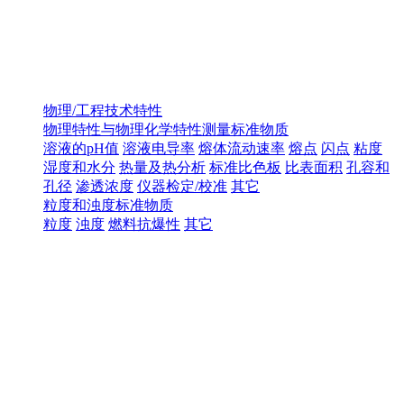
物理/工程技术特性
物理特性与物理化学特性测量标准物质
溶液的pH值
溶液电导率
熔体流动速率
熔点
闪点
粘度
湿度和水分
热量及热分析
标准比色板
比表面积
孔容和
孔径
渗透浓度
仪器检定/校准
其它
粒度和浊度标准物质
粒度
浊度
燃料抗爆性
其它