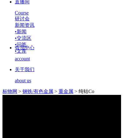
直播间
Course
研讨会
新闻资讯
•
新闻
•
交流区
•
问答
会员中心
•
文库
account
关于我们
about us
标物网
>
钢铁/有色金属
>
重金属
>
纯钴Co