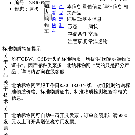
编号：
ZBJ009
加
查
产
本信息
量值信息
详细信息
相
形态：
屑状
入
看
品
关产品
购
购
定
纯钴Co基本信息
物
物
制
形态
屑状
车
车
存储条件
室温
注意事项
常温运输
标准物质销售提示
关
所有GBW、GSB开头的标准物质，均提供“国家标准物质
于
证书”。因产品种类繁多，北纳标物网上架的只是部分产
产
品，详情请咨询在线客服。
品
关
北纳标物网客服工作日8:30--18:00在线，欢迎随时咨询标
于
准物质价格、标准物质证书、标准物质检测检验等相关
技
信息。
术
关
于
北纳标物网可自助申请开具发票，订单金额累计满5000
发
元以上可开具增值税专用发票。
票