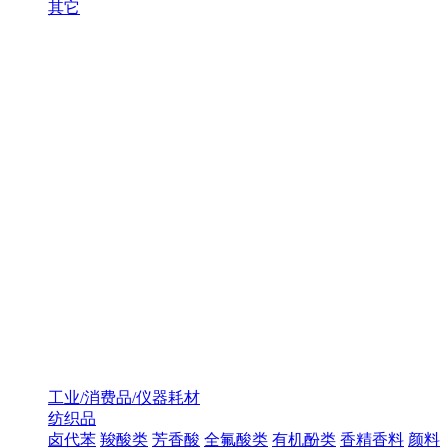
其它
工业/消费品/仪器耗材
纺织品
卤代苯
羧酸类
芳香酸
全氟酸类
有机酚类
香精香料
颜料