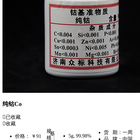
纯钴Co
已收藏
收藏
规
货 期：
一周
基
5g
,
99.98%
价格：
￥91
格：
品 牌：
中国