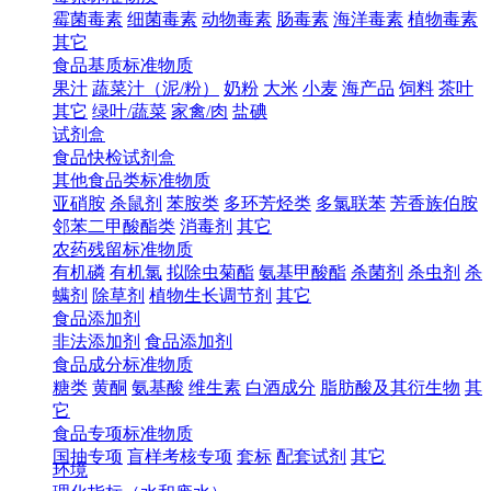
霉菌毒素
细菌毒素
动物毒素
肠毒素
海洋毒素
植物毒素
其它
食品基质标准物质
果汁
蔬菜汁（泥/粉）
奶粉
大米
小麦
海产品
饲料
茶叶
其它
绿叶/蔬菜
家禽/肉
盐碘
试剂盒
食品快检试剂盒
其他食品类标准物质
亚硝胺
杀鼠剂
苯胺类
多环芳烃类
多氯联苯
芳香族伯胺
邻苯二甲酸酯类
消毒剂
其它
农药残留标准物质
有机磷
有机氯
拟除虫菊酯
氨基甲酸酯
杀菌剂
杀虫剂
杀
螨剂
除草剂
植物生长调节剂
其它
食品添加剂
非法添加剂
食品添加剂
食品成分标准物质
糖类
黄酮
氨基酸
维生素
白酒成分
脂肪酸及其衍生物
其
它
食品专项标准物质
国抽专项
盲样考核专项
套标
配套试剂
其它
环境