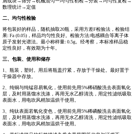
屑或块→筛分→机械混匀一均匀性初检→分装→均匀性复检→
数理统计→定值
二、均匀性检验
将包装好的样品，随机抽取20瓶，采用方差F检验法，检验结
果: F
a (0.05)，样品均匀性良好。检验方法:电感耦合等离子体
原子发射光谱法。最小称样量: 0.5g。经考察，本标准样品稳
定性良好，有效期为十年。
三、包装、使用和储存
1、瓶装，塑封。用后将瓶盖拧紧，存放于干燥处。最好置于
干燥器中存放。
2、纯铜与纯锰容易氧化，使用前先用5%稀硝酸洗去表面氧化
层，及时用蒸馏水洗涤，再用无水乙醇清洗，用定性滤纸吸取
表面水，用电吹风稍加温烘干使用。
3、纯钛表面若氧化变色，使用前先用5%稀磷酸洗去表面氧化
层，及时用蒸馏水洗涤，再用无水乙醇清洗，用定性滤纸吸取
表面水，用电吹风稍加温烘干使用。