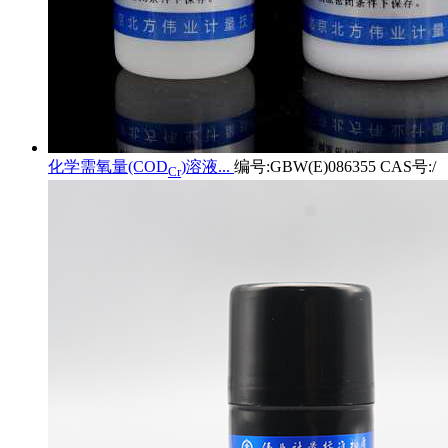
化学需氧量(COD
)溶液...
编号:GBW(E)086355 CAS号:/
Cr