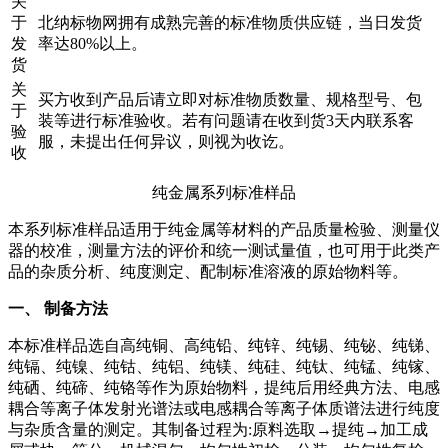
关
于
北纳标物网拥有成熟完善的标准物质供应链，当日发货
发
率达80%以上。
货
关
买方收到产品后请立即对标准物质数量、规格型号、包
于
装等进行标准验收。若有问题请在收到货3天内联系客
验
服，未提出任何异议，则视为收讫。
收
纯金属系列标准样品
本系列标准样品适用于纯金属等材料的产品质量检验、测量仪
器的校准，测量方法的评价和统一测试量值，也可用于此类产
品的杂质分析、纯度测定、配制标准溶液的原始物料等。
一、 制备方法
本标准样品选自高纯铜、高纯铅、纯锌、纯锡、纯铋、纯锑、
纯镉、纯镍、纯钴、纯铝、纯镁、纯硅、纯钛、纯锰、纯镓、
纯硒、纯碲、纯铬等作为原始物料，提纯后用经典方法、电感
耦合等离子体发射光谱法或电感耦合等离子体质谱法进行纯度
与杂质含量的测定。其制备过程为:原料选取→提纯→加工成