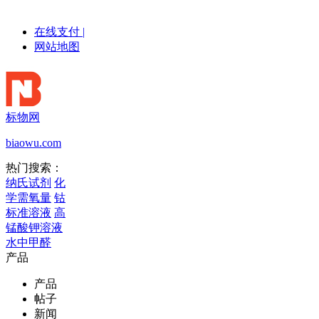
在线支付
|
网站地图
标物网
biaowu.com
热门搜索：
纳氏试剂
化
学需氧量
钴
标准溶液
高
锰酸钾溶液
水中甲醛
产品
产品
帖子
新闻