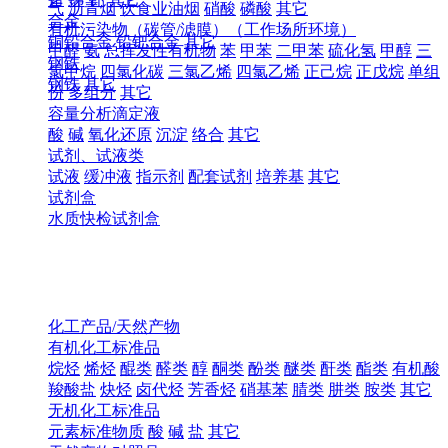
气
沥青烟
饮食业油烟
硝酸
磷酸
其它
合金
有机污染物（碳管/滤膜）（工作场所环境）
铜铅合金
铅钯合金
其它
甲醛
氨
总挥发性有机物
苯
甲苯
二甲苯
硫化氢
甲醇
三
钢铁
氯甲烷
四氯化碳
三氯乙烯
四氯乙烯
正己烷
正戊烷
单组
钢铁
其它
份
多组分
其它
容量分析滴定液
酸
碱
氧化还原
沉淀
络合
其它
试剂、试液类
试液
缓冲液
指示剂
配套试剂
培养基
其它
试剂盒
水质快检试剂盒
化工产品/天然产物
有机化工标准品
烷烃
烯烃
醌类
醛类
醇
酮类
酚类
醚类
酐类
酯类
有机酸
羧酸盐
炔烃
卤代烃
芳香烃
硝基苯
腈类
肼类
胺类
其它
无机化工标准品
元素标准物质
酸
碱
盐
其它