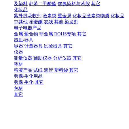
及染料
邻苯二甲酸酯
偶氮染料与苯胺
其它
化妆品
紫外线吸收剂
激素类
重金属
化妆品激素类物质
化妆品
中其他
喹诺酮
农残
其他
染发剂
电子电器产品
金属
聚合物
非金属
ROHS专项
其它
器皿/器具
容器
计量器具
试验器具
其它
仪器
测量仪器
辅助仪器
分析仪器
其它
耗材
移液产品
试纸
滴管
塑料袋
其它
劳保/生化用品
劳保
生化
其它
包材
其它