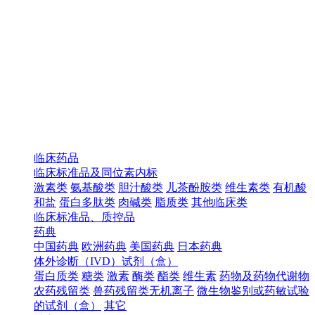
临床药品
临床标准品及同位素内标
激素类
氨基酸类
胆汁酸类
儿茶酚胺类
维生素类
有机酸
和盐
蛋白多肽类
肉碱类
脂质类
其他临床类
临床标准品、质控品
药典
中国药典
欧洲药典
美国药典
日本药典
体外诊断（IVD）试剂（盒）
蛋白质类
糖类
激素
酶类
酯类
维生素
药物及药物代谢物
农药残留类
兽药残留类无机离子
微生物鉴别或药敏试验
的试剂（盒）
其它