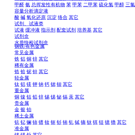
甲醛
氨
总挥发性有机物
苯
甲苯
二甲苯
硫化氢
甲醇
三氯
容量分析滴定液
酸
碱
氧化还原
沉淀
络合
其它
试剂、试液类
试液
缓冲液
指示剂
配套试剂
培养基
其它
试剂盒
水质快检试剂盒
钢铁/有色金属
常见金属
铁
铝
铜
锌
其它
稀有金属
锆
铪
铌
钽
其它
轻金属
钛
铝
镁
钾
钠
钙
锶
钡
其它
重金属
铜
镍
钴
铅
锌
锡
锑
铋
镉
汞
其它
贵金属
金
银
铂
稀土金属
钪
钇
镧
铈
镨
钕
钷
钐
铕
钆
铽
镝
钬
铒
铥
镱
镥
其它
准金属
锗
锑
钋
其它