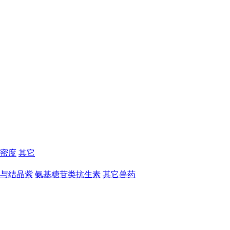
密度
其它
与结晶紫
氨基糖苷类抗生素
其它兽药