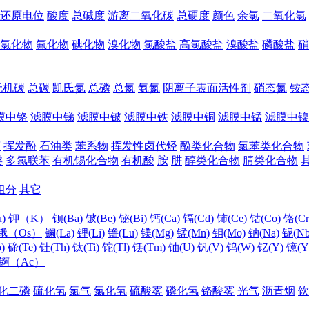
还原电位
酸度
总碱度
游离二氧化碳
总硬度
颜色
余氯
二氧化氯
氯化物
氟化物
碘化物
溴化物
氯酸盐
高氯酸盐
溴酸盐
磷酸盐
硝
无机碳
总碳
凯氏氮
总磷
总氮
氨氮
阴离子表面活性剂
硝态氮
铵
膜中铬
滤膜中锑
滤膜中铍
滤膜中铁
滤膜中铜
滤膜中锰
滤膜中镍
醛
挥发酚
石油类
苯系物
挥发性卤代烃
酚类化合物
氯苯类化合物
类
多氯联苯
有机锡化合物
有机酸
胺
肼
醇类化合物
腈类化合物
组分
其它
)
钾（K）
钡(Ba)
铍(Be)
铋(Bi)
钙(Ca)
镉(Cd)
铈(Ce)
钴(Co)
铬(Cr
锇（Os）
镧(La)
锂(Li)
镥(Lu)
镁(Mg)
锰(Mn)
钼(Mo)
钠(Na)
铌(Nb
)
碲(Te)
钍(Th)
钛(Ti)
铊(Tl)
铥(Tm)
铀(U)
钒(V)
钨(W)
钇(Y)
镱(Y
锕（Ac）
化二磷
硫化氢
氯气
氯化氢
硫酸雾
磷化氢
铬酸雾
光气
沥青烟
饮