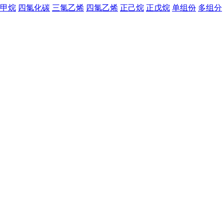
甲烷
四氯化碳
三氯乙烯
四氯乙烯
正己烷
正戊烷
单组份
多组分