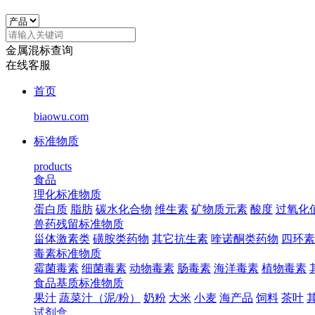
金属混标查询
在线客服
首页
biaowu.com
标准物质
products
食品
理化标准物质
蛋白质
脂肪
碳水化合物
维生素
矿物质元素
酸度
过氧化
兽药残留标准物质
甾体激素类
磺胺类药物
其它抗生素
喹诺酮类药物
四环素
毒素标准物质
霉菌毒素
细菌毒素
动物毒素
肠毒素
海洋毒素
植物毒素
食品基质标准物质
果汁
蔬菜汁（泥/粉）
奶粉
大米
小麦
海产品
饲料
茶叶
试剂盒