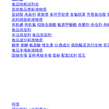
食品快检试剂盒
其他食品类标准物质
亚硝胺
杀鼠剂
苯胺类
多环芳烃类
多氯联苯
芳香族伯胺
农药残留标准物质
有机磷
有机氯
拟除虫菊酯
氨基甲酸酯
杀菌剂
杀虫剂
杀
食品添加剂
非法添加剂
食品添加剂
食品成分标准物质
糖类
黄酮
氨基酸
维生素
白酒成分
脂肪酸及其衍生物
其
食品专项标准物质
国抽专项
盲样考核专项
套标
配套试剂
其它
环境