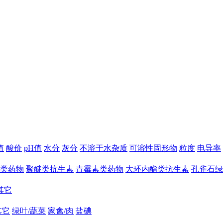
值
酸价
pH值
水分
灰分
不溶于水杂质
可溶性固形物
粒度
电导率
类药物
聚醚类抗生素
青霉素类药物
大环内酯类抗生素
孔雀石绿
其它
其它
绿叶/蔬菜
家禽/肉
盐碘