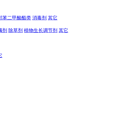
邻苯二甲酸酯类
消毒剂
其它
螨剂
除草剂
植物生长调节剂
其它
它