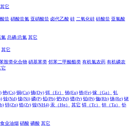
其它
酸盐
硝酸盐氮
亚硝酸盐
卤代乙酸
硅
二氧化硅
硅酸盐
亚氯酸
态氮
总磷/总氮
其它
其它
苯胺类化合物
硝基苯类
邻苯二甲酸酯类
有机氯农药
有机磷农
其它
)
铯(Cs)
铜(Cu)
镝(Dy)
铒（Er）
铕(Eu)
铁(Fe)
镓（Ga）
钆
)
钕(Nd)
镍(Ni)
磷(P)
铅(Pb)
钯(Pd)
镨(Pr)
铂(Pt)
铷(Rb)
铼(Re)
铑
b)
锌(Zn)
锆(Zr)
铵(NH4)
汞（Hg）
其它
锝（Tc）
钽（Ta）
钋
食业油烟
硝酸
磷酸
其它