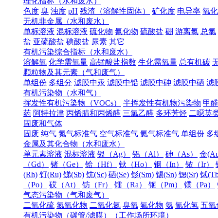
理化指标（水和废水）
色度
臭
浊度
pH
残渣（溶解性固体）
矿化度
电导率
氧化
无机非金属（水和废水）
单标溶液
混标溶液
硫化物
氰化物
硫酸盐
硼
游离氯
总氯
盐
亚硫酸盐
碘酸盐
尿素
其它
有机污染综合指标（水和废水）
溶解氧
化学需氧量
高锰酸盐指数
生化需氧量
总有机碳
颗粒物及其元素（气和废气）
单组份
多组分
滤膜中汞
滤膜中铅
滤膜中砷
滤膜中硒
滤
有机污染物（水和气）
挥发性有机污染物（VOCs）
半挥发性有机物污染物
甲
药
阿特拉津
丙烯腈和丙烯醛
三氯乙醛
多环芳烃
二噁英
固废和气体
固废
纯气
氮气标准气
空气标准气
氦气标准气
单组份
多
金属及其化合物（水和废水）
单元素溶液
混标溶液
银（Ag）
铝（Al）
砷（As）
金(Au
（Gd）
锗（Ge）
铪（Hf）
钬（Ho）
铟（In）
铱（Ir）
(Rh)
钌(Ru)
锑(Sb)
钪(Sc)
硒(Se)
钐(Sm)
锡(Sn)
锶(Sr)
铽(Tb
（Po）
砹（At）
钫（Fr）
镭（Ra）
钷（Pm）
镤（Pa）
气态污染物（气和废气）
二氧化硫
氮氧化物
二氧化氮
臭氧
氟化物
氨
氰化氢
五氧
有机污染物（碳管/滤膜）（工作场所环境）