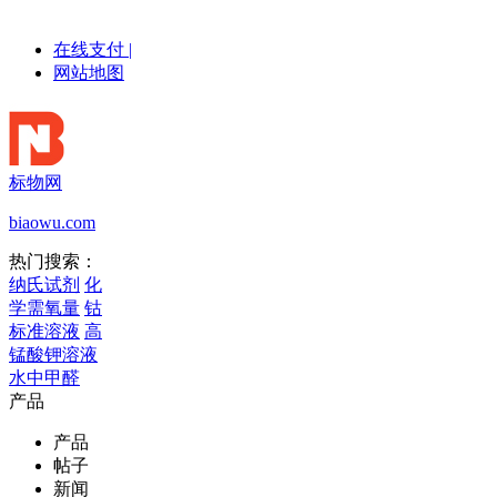
在线支付
|
网站地图
标物网
biaowu.com
热门搜索：
纳氏试剂
化
学需氧量
钴
标准溶液
高
锰酸钾溶液
水中甲醛
产品
产品
帖子
新闻