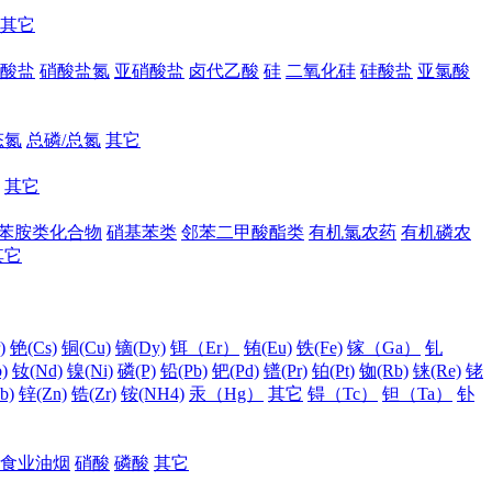
其它
酸盐
硝酸盐氮
亚硝酸盐
卤代乙酸
硅
二氧化硅
硅酸盐
亚氯酸
态氮
总磷/总氮
其它
其它
苯胺类化合物
硝基苯类
邻苯二甲酸酯类
有机氯农药
有机磷农
其它
)
铯(Cs)
铜(Cu)
镝(Dy)
铒（Er）
铕(Eu)
铁(Fe)
镓（Ga）
钆
)
钕(Nd)
镍(Ni)
磷(P)
铅(Pb)
钯(Pd)
镨(Pr)
铂(Pt)
铷(Rb)
铼(Re)
铑
b)
锌(Zn)
锆(Zr)
铵(NH4)
汞（Hg）
其它
锝（Tc）
钽（Ta）
钋
食业油烟
硝酸
磷酸
其它