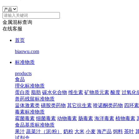
金属混标查询
在线客服
首页
biaowu.com
标准物质
products
食品
理化标准物质
蛋白质
脂肪
碳水化合物
维生素
矿物质元素
酸度
过氧化
兽药残留标准物质
甾体激素类
磺胺类药物
其它抗生素
喹诺酮类药物
四环素
毒素标准物质
霉菌毒素
细菌毒素
动物毒素
肠毒素
海洋毒素
植物毒素
食品基质标准物质
果汁
蔬菜汁（泥/粉）
奶粉
大米
小麦
海产品
饲料
茶叶
试剂盒