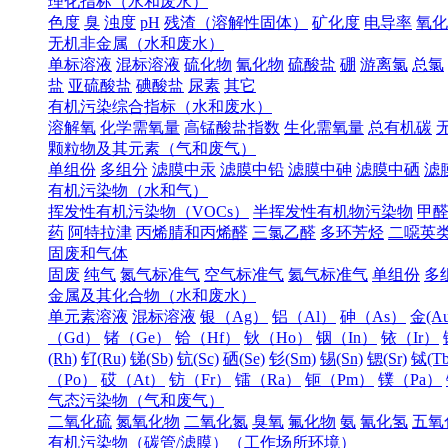
理化指标（水和废水）
色度
臭
浊度
pH
残渣（溶解性固体）
矿化度
电导率
氧化
无机非金属（水和废水）
单标溶液
混标溶液
硫化物
氰化物
硫酸盐
硼
游离氯
总氯
盐
亚硫酸盐
碘酸盐
尿素
其它
有机污染综合指标（水和废水）
溶解氧
化学需氧量
高锰酸盐指数
生化需氧量
总有机碳
颗粒物及其元素（气和废气）
单组份
多组分
滤膜中汞
滤膜中铅
滤膜中砷
滤膜中硒
滤
有机污染物（水和气）
挥发性有机污染物（VOCs）
半挥发性有机物污染物
甲
药
阿特拉津
丙烯腈和丙烯醛
三氯乙醛
多环芳烃
二噁英
固废和气体
固废
纯气
氮气标准气
空气标准气
氦气标准气
单组份
多
金属及其化合物（水和废水）
单元素溶液
混标溶液
银（Ag）
铝（Al）
砷（As）
金(Au
（Gd）
锗（Ge）
铪（Hf）
钬（Ho）
铟（In）
铱（Ir）
(Rh)
钌(Ru)
锑(Sb)
钪(Sc)
硒(Se)
钐(Sm)
锡(Sn)
锶(Sr)
铽(Tb
（Po）
砹（At）
钫（Fr）
镭（Ra）
钷（Pm）
镤（Pa）
气态污染物（气和废气）
二氧化硫
氮氧化物
二氧化氮
臭氧
氟化物
氨
氰化氢
五氧
有机污染物（碳管/滤膜）（工作场所环境）