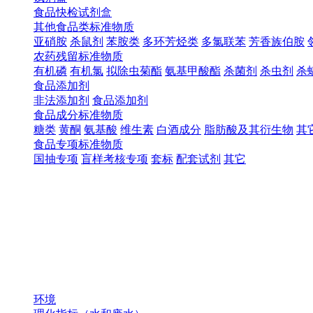
食品快检试剂盒
其他食品类标准物质
亚硝胺
杀鼠剂
苯胺类
多环芳烃类
多氯联苯
芳香族伯胺
农药残留标准物质
有机磷
有机氯
拟除虫菊酯
氨基甲酸酯
杀菌剂
杀虫剂
杀
食品添加剂
非法添加剂
食品添加剂
食品成分标准物质
糖类
黄酮
氨基酸
维生素
白酒成分
脂肪酸及其衍生物
其
食品专项标准物质
国抽专项
盲样考核专项
套标
配套试剂
其它
环境