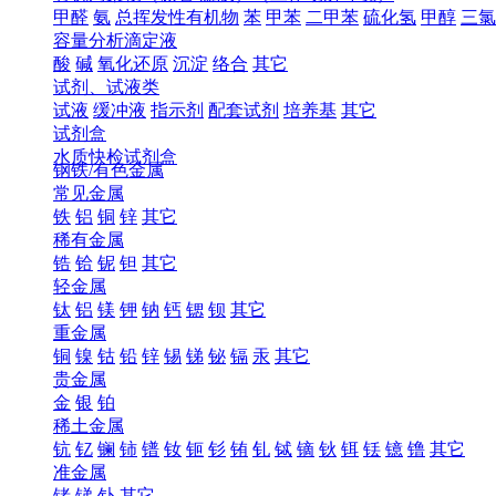
甲醛
氨
总挥发性有机物
苯
甲苯
二甲苯
硫化氢
甲醇
三氯
容量分析滴定液
酸
碱
氧化还原
沉淀
络合
其它
试剂、试液类
试液
缓冲液
指示剂
配套试剂
培养基
其它
试剂盒
水质快检试剂盒
钢铁/有色金属
常见金属
铁
铝
铜
锌
其它
稀有金属
锆
铪
铌
钽
其它
轻金属
钛
铝
镁
钾
钠
钙
锶
钡
其它
重金属
铜
镍
钴
铅
锌
锡
锑
铋
镉
汞
其它
贵金属
金
银
铂
稀土金属
钪
钇
镧
铈
镨
钕
钷
钐
铕
钆
铽
镝
钬
铒
铥
镱
镥
其它
准金属
锗
锑
钋
其它