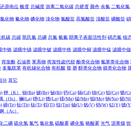
还原电位
酸度
总碱度
游离二氧化碳
总硬度
颜色
余氯
二氧化氯
氯化物
氟化物
碘化物
溴化物
氯酸盐
高氯酸盐
溴酸盐
磷酸盐
硝
无机碳
总碳
凯氏氮
总磷
总氮
氨氮
阴离子表面活性剂
硝态氮
铵
膜中铬
滤膜中锑
滤膜中铍
滤膜中铁
滤膜中铜
滤膜中锰
滤膜中镍
醛
挥发酚
石油类
苯系物
挥发性卤代烃
酚类化合物
氯苯类化合物
类
多氯联苯
有机锡化合物
有机酸
胺
肼
醇类化合物
腈类化合物
组分
其它
)
钾（K）
钡(Ba)
铍(Be)
铋(Bi)
钙(Ca)
镉(Cd)
铈(Ce)
钴(Co)
铬(Cr
锇（Os）
镧(La)
锂(Li)
镥(Lu)
镁(Mg)
锰(Mn)
钼(Mo)
钠(Na)
铌(Nb
)
碲(Te)
钍(Th)
钛(Ti)
铊(Tl)
铥(Tm)
铀(U)
钒(V)
钨(W)
钇(Y)
镱(Y
锕（Ac）
化二磷
硫化氢
氯气
氯化氢
硫酸雾
磷化氢
铬酸雾
光气
沥青烟
饮