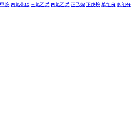
甲烷
四氯化碳
三氯乙烯
四氯乙烯
正己烷
正戊烷
单组份
多组分