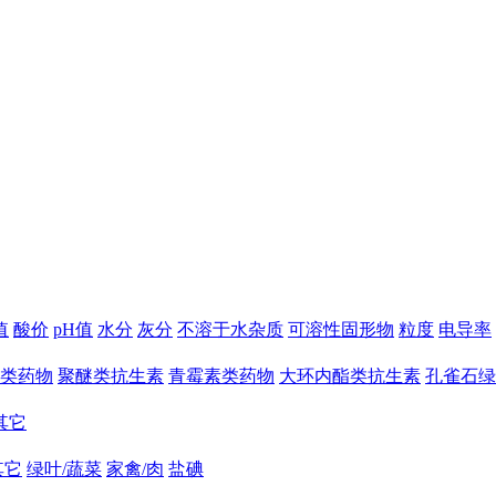
值
酸价
pH值
水分
灰分
不溶于水杂质
可溶性固形物
粒度
电导率
类药物
聚醚类抗生素
青霉素类药物
大环内酯类抗生素
孔雀石绿
其它
其它
绿叶/蔬菜
家禽/肉
盐碘