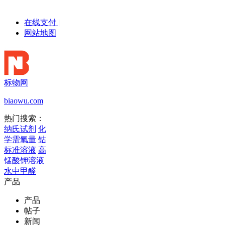
在线支付
|
网站地图
标物网
biaowu.com
热门搜索：
纳氏试剂
化
学需氧量
钴
标准溶液
高
锰酸钾溶液
水中甲醛
产品
产品
帖子
新闻