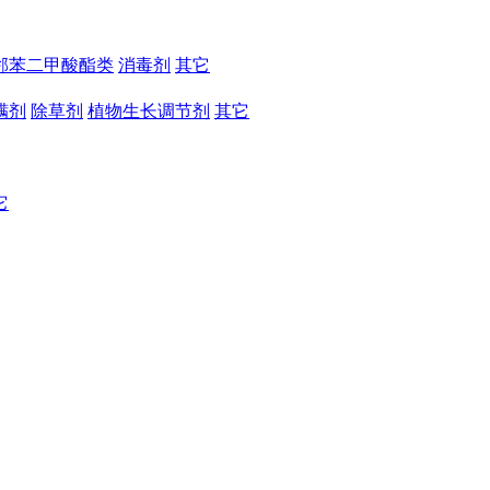
邻苯二甲酸酯类
消毒剂
其它
螨剂
除草剂
植物生长调节剂
其它
它