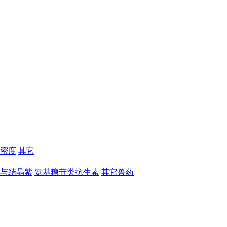
密度
其它
与结晶紫
氨基糖苷类抗生素
其它兽药