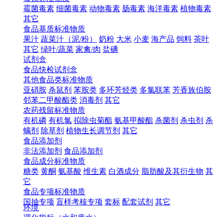
霉菌毒素
细菌毒素
动物毒素
肠毒素
海洋毒素
植物毒素
其它
食品基质标准物质
果汁
蔬菜汁（泥/粉）
奶粉
大米
小麦
海产品
饲料
茶叶
其它
绿叶/蔬菜
家禽/肉
盐碘
试剂盒
食品快检试剂盒
其他食品类标准物质
亚硝胺
杀鼠剂
苯胺类
多环芳烃类
多氯联苯
芳香族伯胺
邻苯二甲酸酯类
消毒剂
其它
农药残留标准物质
有机磷
有机氯
拟除虫菊酯
氨基甲酸酯
杀菌剂
杀虫剂
杀
螨剂
除草剂
植物生长调节剂
其它
食品添加剂
非法添加剂
食品添加剂
食品成分标准物质
糖类
黄酮
氨基酸
维生素
白酒成分
脂肪酸及其衍生物
其
它
食品专项标准物质
国抽专项
盲样考核专项
套标
配套试剂
其它
环境