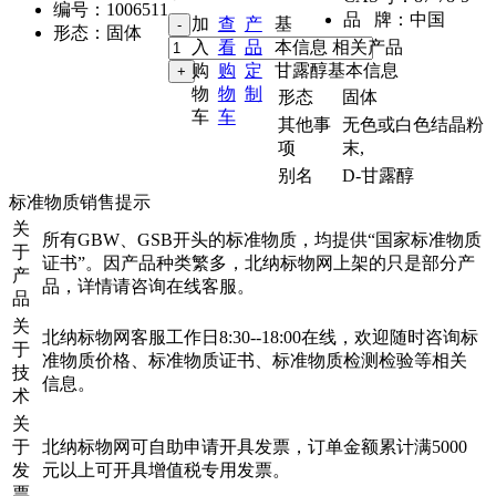
编号：
1006511
品 牌：
中国
加
查
产
基
形态：
固体
入
看
品
本信息
相关产品
购
购
定
甘露醇基本信息
物
物
制
形态
固体
车
车
其他事
无色或白色结晶粉
项
末,
别名
D-甘露醇
标准物质销售提示
关
所有GBW、GSB开头的标准物质，均提供“国家标准物质
于
证书”。因产品种类繁多，北纳标物网上架的只是部分产
产
品，详情请咨询在线客服。
品
关
北纳标物网客服工作日8:30--18:00在线，欢迎随时咨询标
于
准物质价格、标准物质证书、标准物质检测检验等相关
技
信息。
术
关
于
北纳标物网可自助申请开具发票，订单金额累计满5000
发
元以上可开具增值税专用发票。
票