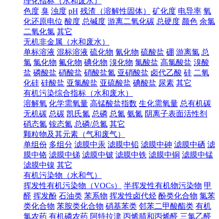
理化指标（水和废水）
色度
臭
浊度
pH
残渣（溶解性固体）
矿化度
电导率
氧
化还原电位
酸度
总碱度
游离二氧化碳
总硬度
颜色
余氯
二氧化氯
其它
无机非金属（水和废水）
单标溶液
混标溶液
硫化物
氰化物
硫酸盐
硼
游离氯
总
氯
氯化物
氟化物
碘化物
溴化物
氯酸盐
高氯酸盐
溴酸
盐
磷酸盐
硝酸盐
硝酸盐氮
亚硝酸盐
卤代乙酸
硅
二氧
化硅
硅酸盐
亚氯酸盐
亚硫酸盐
碘酸盐
尿素
其它
有机污染综合指标（水和废水）
溶解氧
化学需氧量
高锰酸盐指数
生化需氧量
总有机碳
无机碳
总碳
凯氏氮
总磷
总氮
氨氮
阴离子表面活性剂
硝态氮
铵态氮
总磷/总氮
其它
颗粒物及其元素（气和废气）
单组份
多组分
滤膜中汞
滤膜中铅
滤膜中砷
滤膜中硒
滤
膜中铬
滤膜中锑
滤膜中铍
滤膜中铁
滤膜中铜
滤膜中锰
滤膜中镍
其它
有机污染物（水和气）
挥发性有机污染物（VOCs）
半挥发性有机物污染物
甲
醛
挥发酚
石油类
苯系物
挥发性卤代烃
酚类化合物
氯苯
类化合物
苯胺类化合物
硝基苯类
邻苯二甲酸酯类
有机
氯农药
有机磷农药
阿特拉津
丙烯腈和丙烯醛
三氯乙醛