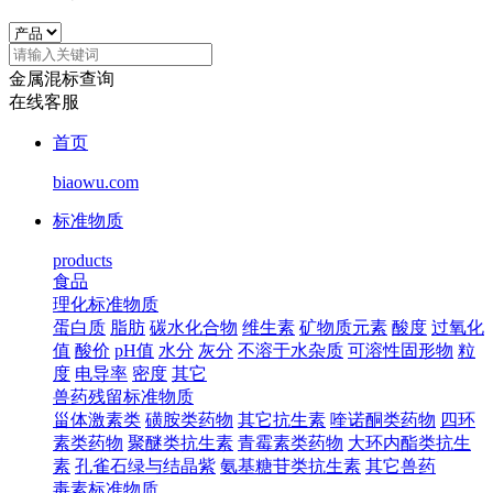
金属混标查询
在线客服
首页
biaowu.com
标准物质
products
食品
理化标准物质
蛋白质
脂肪
碳水化合物
维生素
矿物质元素
酸度
过氧化
值
酸价
pH值
水分
灰分
不溶于水杂质
可溶性固形物
粒
度
电导率
密度
其它
兽药残留标准物质
甾体激素类
磺胺类药物
其它抗生素
喹诺酮类药物
四环
素类药物
聚醚类抗生素
青霉素类药物
大环内酯类抗生
素
孔雀石绿与结晶紫
氨基糖苷类抗生素
其它兽药
毒素标准物质