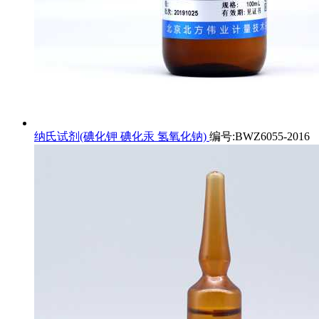
纳氏试剂(碘化钾 碘化汞 氢氧化钠)
编号:BWZ6055-2016