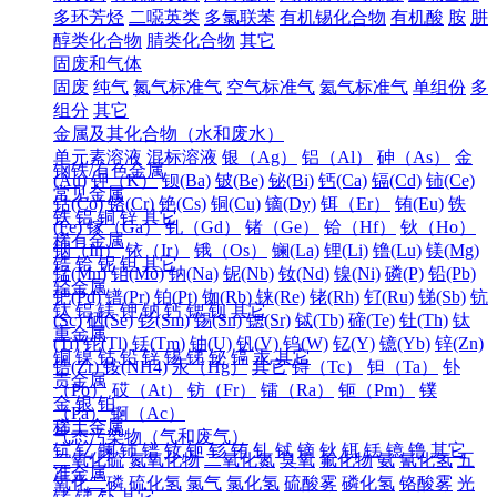
多环芳烃
二噁英类
多氯联苯
有机锡化合物
有机酸
胺
肼
醇类化合物
腈类化合物
其它
固废和气体
固废
纯气
氮气标准气
空气标准气
氦气标准气
单组份
多
组分
其它
金属及其化合物（水和废水）
单元素溶液
混标溶液
银（Ag）
铝（Al）
砷（As）
金
钢铁/有色金属
(Au)
钾（K）
钡(Ba)
铍(Be)
铋(Bi)
钙(Ca)
镉(Cd)
铈(Ce)
常见金属
钴(Co)
铬(Cr)
铯(Cs)
铜(Cu)
镝(Dy)
铒（Er）
铕(Eu)
铁
铁
铝
铜
锌
其它
(Fe)
镓（Ga）
钆（Gd）
锗（Ge）
铪（Hf）
钬（Ho）
稀有金属
铟（In）
铱（Ir）
锇（Os）
镧(La)
锂(Li)
镥(Lu)
镁(Mg)
锆
铪
铌
钽
其它
锰(Mn)
钼(Mo)
钠(Na)
铌(Nb)
钕(Nd)
镍(Ni)
磷(P)
铅(Pb)
轻金属
钯(Pd)
镨(Pr)
铂(Pt)
铷(Rb)
铼(Re)
铑(Rh)
钌(Ru)
锑(Sb)
钪
钛
铝
镁
钾
钠
钙
锶
钡
其它
(Sc)
硒(Se)
钐(Sm)
锡(Sn)
锶(Sr)
铽(Tb)
碲(Te)
钍(Th)
钛
重金属
(Ti)
铊(Tl)
铥(Tm)
铀(U)
钒(V)
钨(W)
钇(Y)
镱(Yb)
锌(Zn)
铜
镍
钴
铅
锌
锡
锑
铋
镉
汞
其它
锆(Zr)
铵(NH4)
汞（Hg）
其它
锝（Tc）
钽（Ta）
钋
贵金属
（Po）
砹（At）
钫（Fr）
镭（Ra）
钷（Pm）
镤
金
银
铂
（Pa）
锕（Ac）
稀土金属
气态污染物（气和废气）
钪
钇
镧
铈
镨
钕
钷
钐
铕
钆
铽
镝
钬
铒
铥
镱
镥
其它
二氧化硫
氮氧化物
二氧化氮
臭氧
氟化物
氨
氰化氢
五
准金属
氧化二磷
硫化氢
氯气
氯化氢
硫酸雾
磷化氢
铬酸雾
光
锗
锑
钋
其它