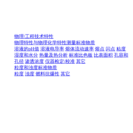
物理/工程技术特性
物理特性与物理化学特性测量标准物质
溶液的pH值
溶液电导率
熔体流动速率
熔点
闪点
粘度
湿度和水分
热量及热分析
标准比色板
比表面积
孔容和
孔径
渗透浓度
仪器检定/校准
其它
粒度和浊度标准物质
粒度
浊度
燃料抗爆性
其它