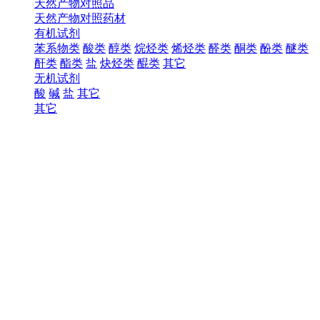
天然产物对照品
天然产物对照药材
有机试剂
苯系物类
酸类
醇类
烷烃类
烯烃类
醛类
酮类
酚类
醚类
酐类
酯类
盐
炔烃类
醌类
其它
无机试剂
酸
碱
盐
其它
其它