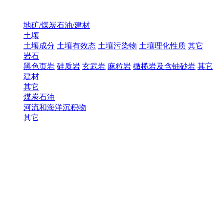
地矿/煤炭石油/建材
土壤
土壤成分
土壤有效态
土壤污染物
土壤理化性质
其它
岩石
黑色页岩
硅质岩
玄武岩
麻粒岩
橄榄岩及含铀砂岩
其它
建材
其它
煤炭石油
河流和海洋沉积物
其它