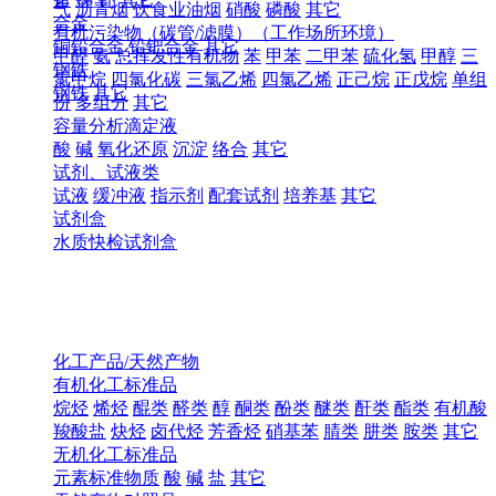
气
沥青烟
饮食业油烟
硝酸
磷酸
其它
合金
有机污染物（碳管/滤膜）（工作场所环境）
铜铅合金
铅钯合金
其它
甲醛
氨
总挥发性有机物
苯
甲苯
二甲苯
硫化氢
甲醇
三
钢铁
氯甲烷
四氯化碳
三氯乙烯
四氯乙烯
正己烷
正戊烷
单组
钢铁
其它
份
多组分
其它
容量分析滴定液
酸
碱
氧化还原
沉淀
络合
其它
试剂、试液类
试液
缓冲液
指示剂
配套试剂
培养基
其它
试剂盒
水质快检试剂盒
化工产品/天然产物
有机化工标准品
烷烃
烯烃
醌类
醛类
醇
酮类
酚类
醚类
酐类
酯类
有机酸
羧酸盐
炔烃
卤代烃
芳香烃
硝基苯
腈类
肼类
胺类
其它
无机化工标准品
元素标准物质
酸
碱
盐
其它