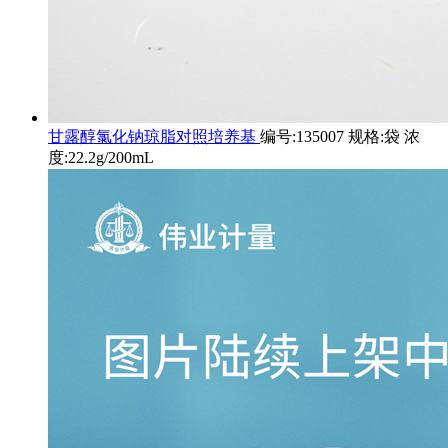
甘露醇氯化钠琼脂对照培养基
编号:135007 规格:袋 浓
度:22.2g/200mL