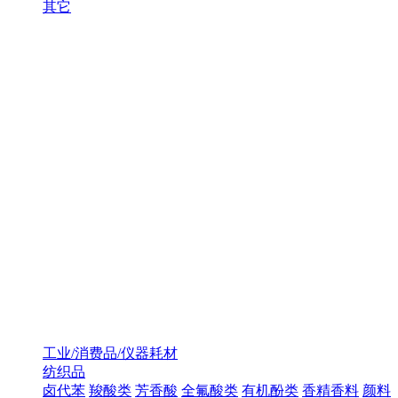
其它
工业/消费品/仪器耗材
纺织品
卤代苯
羧酸类
芳香酸
全氟酸类
有机酚类
香精香料
颜料