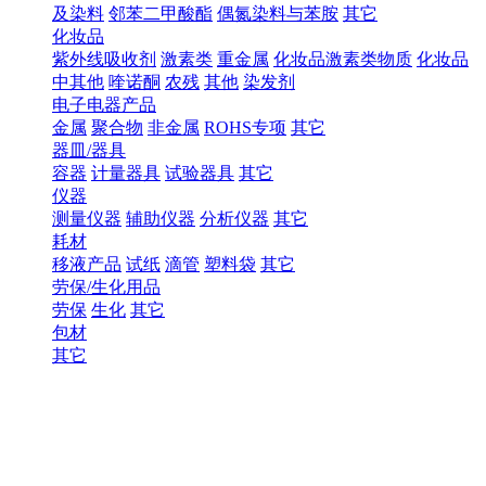
及染料
邻苯二甲酸酯
偶氮染料与苯胺
其它
化妆品
紫外线吸收剂
激素类
重金属
化妆品激素类物质
化妆品
中其他
喹诺酮
农残
其他
染发剂
电子电器产品
金属
聚合物
非金属
ROHS专项
其它
器皿/器具
容器
计量器具
试验器具
其它
仪器
测量仪器
辅助仪器
分析仪器
其它
耗材
移液产品
试纸
滴管
塑料袋
其它
劳保/生化用品
劳保
生化
其它
包材
其它