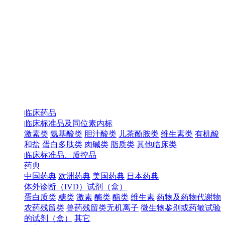
临床药品
临床标准品及同位素内标
激素类
氨基酸类
胆汁酸类
儿茶酚胺类
维生素类
有机酸
和盐
蛋白多肽类
肉碱类
脂质类
其他临床类
临床标准品、质控品
药典
中国药典
欧洲药典
美国药典
日本药典
体外诊断（IVD）试剂（盒）
蛋白质类
糖类
激素
酶类
酯类
维生素
药物及药物代谢物
农药残留类
兽药残留类无机离子
微生物鉴别或药敏试验
的试剂（盒）
其它