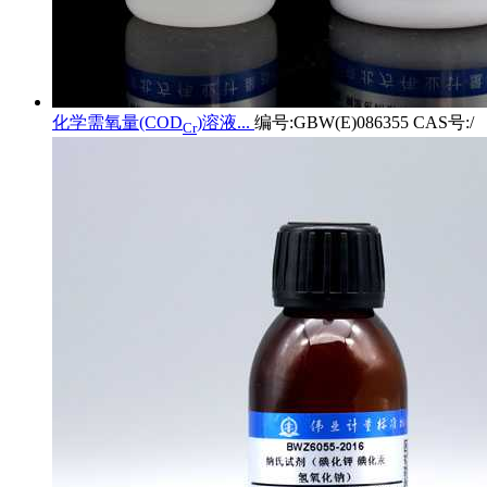
化学需氧量(COD
)溶液...
编号:GBW(E)086355 CAS号:/
Cr