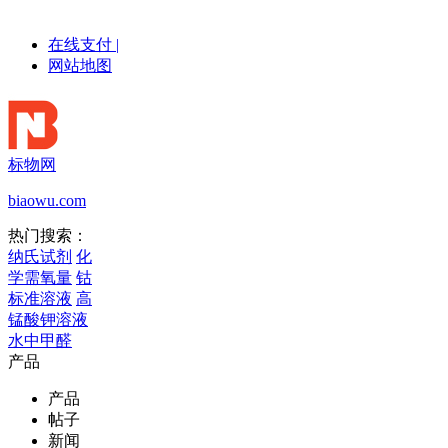
在线支付
|
网站地图
标物网
biaowu.com
热门搜索：
纳氏试剂
化
学需氧量
钴
标准溶液
高
锰酸钾溶液
水中甲醛
产品
产品
帖子
新闻