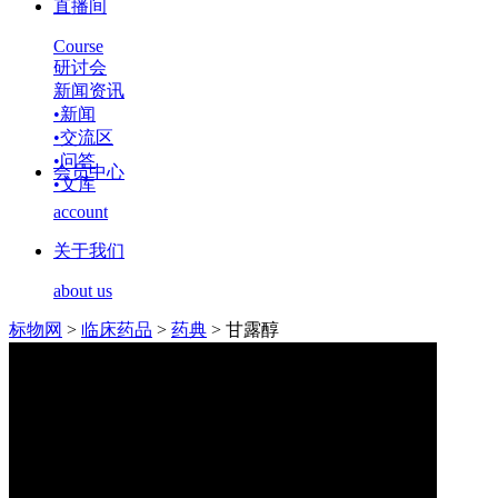
直播间
Course
研讨会
新闻资讯
•
新闻
•
交流区
•
问答
会员中心
•
文库
account
关于我们
about us
标物网
>
临床药品
>
药典
>
甘露醇