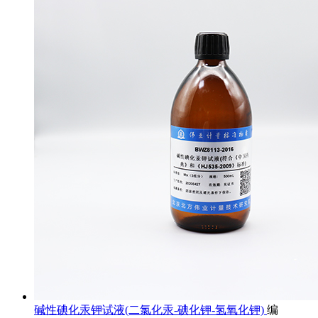
碱性碘化汞钾试液(二氯化汞-碘化钾-氢氧化钾)
编