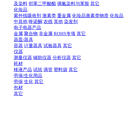
及染料
邻苯二甲酸酯
偶氮染料与苯胺
其它
化妆品
紫外线吸收剂
激素类
重金属
化妆品激素类物质
化妆品
中其他
喹诺酮
农残
其他
染发剂
电子电器产品
金属
聚合物
非金属
ROHS专项
其它
器皿/器具
容器
计量器具
试验器具
其它
仪器
测量仪器
辅助仪器
分析仪器
其它
耗材
移液产品
试纸
滴管
塑料袋
其它
劳保/生化用品
劳保
生化
其它
包材
其它