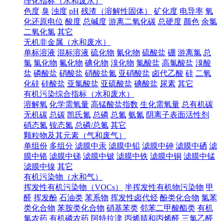
理化指标（水和废水）
色度
臭
浊度
pH
残渣（溶解性固体）
矿化度
电导率
氧
化还原电位
酸度
总碱度
游离二氧化碳
总硬度
颜色
余氯
二氧化氯
其它
无机非金属（水和废水）
单标溶液
混标溶液
硫化物
氰化物
硫酸盐
硼
游离氯
总
氯
氯化物
氟化物
碘化物
溴化物
氯酸盐
高氯酸盐
溴酸
盐
磷酸盐
硝酸盐
硝酸盐氮
亚硝酸盐
卤代乙酸
硅
二氧
化硅
硅酸盐
亚氯酸盐
亚硫酸盐
碘酸盐
尿素
其它
有机污染综合指标（水和废水）
溶解氧
化学需氧量
高锰酸盐指数
生化需氧量
总有机碳
无机碳
总碳
凯氏氮
总磷
总氮
氨氮
阴离子表面活性剂
硝态氮
铵态氮
总磷/总氮
其它
颗粒物及其元素（气和废气）
单组份
多组分
滤膜中汞
滤膜中铅
滤膜中砷
滤膜中硒
滤
膜中铬
滤膜中锑
滤膜中铍
滤膜中铁
滤膜中铜
滤膜中锰
滤膜中镍
其它
有机污染物（水和气）
挥发性有机污染物（VOCs）
半挥发性有机物污染物
甲
醛
挥发酚
石油类
苯系物
挥发性卤代烃
酚类化合物
氯苯
类化合物
苯胺类化合物
硝基苯类
邻苯二甲酸酯类
有机
氯农药
有机磷农药
阿特拉津
丙烯腈和丙烯醛
三氯乙醛