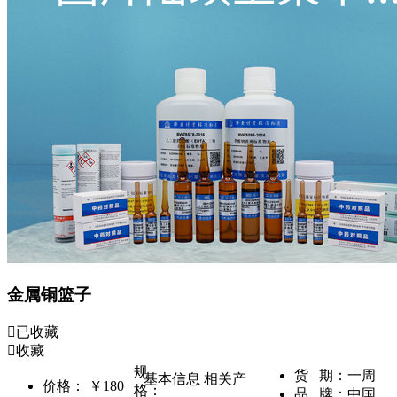
金属铜篮子
已收藏
收藏
规
货 期：
一周
基本信息
相关产
价格：
￥180
格：
品 牌：
中国