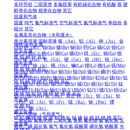
多环芳烃
二噁英类
多氯联苯
有机锡化合物
有机酸
胺
肼
醇类化合物
腈类化合物
其它
固废和气体
固废
纯气
氮气标准气
空气标准气
氦气标准气
单组份
多
组分
其它
金属及其化合物（水和废水）
单元素溶液
混标溶液
银（Ag）
铝（Al）
砷（As）
金
钢铁/有色金属
(Au)
钾（K）
钡(Ba)
铍(Be)
铋(Bi)
钙(Ca)
镉(Cd)
铈(Ce)
常见金属
钴(Co)
铬(Cr)
铯(Cs)
铜(Cu)
镝(Dy)
铒（Er）
铕(Eu)
铁
铁
铝
铜
锌
其它
(Fe)
镓（Ga）
钆（Gd）
锗（Ge）
铪（Hf）
钬（Ho）
稀有金属
铟（In）
铱（Ir）
锇（Os）
镧(La)
锂(Li)
镥(Lu)
镁(Mg)
锆
铪
铌
钽
其它
锰(Mn)
钼(Mo)
钠(Na)
铌(Nb)
钕(Nd)
镍(Ni)
磷(P)
铅(Pb)
轻金属
钯(Pd)
镨(Pr)
铂(Pt)
铷(Rb)
铼(Re)
铑(Rh)
钌(Ru)
锑(Sb)
钪
钛
铝
镁
钾
钠
钙
锶
钡
其它
(Sc)
硒(Se)
钐(Sm)
锡(Sn)
锶(Sr)
铽(Tb)
碲(Te)
钍(Th)
钛
重金属
(Ti)
铊(Tl)
铥(Tm)
铀(U)
钒(V)
钨(W)
钇(Y)
镱(Yb)
锌(Zn)
铜
镍
钴
铅
锌
锡
锑
铋
镉
汞
其它
锆(Zr)
铵(NH4)
汞（Hg）
其它
锝（Tc）
钽（Ta）
钋
贵金属
（Po）
砹（At）
钫（Fr）
镭（Ra）
钷（Pm）
镤
金
银
铂
（Pa）
锕（Ac）
稀土金属
气态污染物（气和废气）
钪
钇
镧
铈
镨
钕
钷
钐
铕
钆
铽
镝
钬
铒
铥
镱
镥
其它
二氧化硫
氮氧化物
二氧化氮
臭氧
氟化物
氨
氰化氢
五
准金属
氧化二磷
硫化氢
氯气
氯化氢
硫酸雾
磷化氢
铬酸雾
光
锗
锑
钋
其它