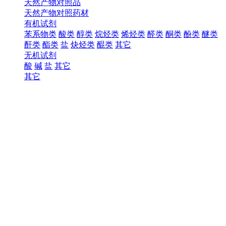
天然产物对照品
天然产物对照药材
有机试剂
苯系物类
酸类
醇类
烷烃类
烯烃类
醛类
酮类
酚类
醚类
酐类
酯类
盐
炔烃类
醌类
其它
无机试剂
酸
碱
盐
其它
其它