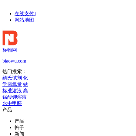
在线支付
|
网站地图
标物网
biaowu.com
热门搜索：
纳氏试剂
化
学需氧量
钴
标准溶液
高
锰酸钾溶液
水中甲醛
产品
产品
帖子
新闻