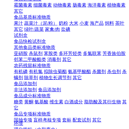
霉菌毒素
细菌毒素
动物毒素
肠毒素
海洋毒素
植物毒素
其它
食品基质标准物质
果汁
蔬菜汁（泥/粉）
奶粉
大米
小麦
海产品
饲料
茶叶
其它
绿叶/蔬菜
家禽/肉
盐碘
试剂盒
食品快检试剂盒
其他食品类标准物质
亚硝胺
杀鼠剂
苯胺类
多环芳烃类
多氯联苯
芳香族伯胺
邻苯二甲酸酯类
消毒剂
其它
农药残留标准物质
有机磷
有机氯
拟除虫菊酯
氨基甲酸酯
杀菌剂
杀虫剂
杀
螨剂
除草剂
植物生长调节剂
其它
食品添加剂
非法添加剂
食品添加剂
食品成分标准物质
糖类
黄酮
氨基酸
维生素
白酒成分
脂肪酸及其衍生物
其
它
食品专项标准物质
国抽专项
盲样考核专项
套标
配套试剂
其它
环境