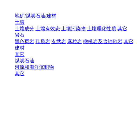
地矿/煤炭石油/建材
土壤
土壤成分
土壤有效态
土壤污染物
土壤理化性质
其它
岩石
黑色页岩
硅质岩
玄武岩
麻粒岩
橄榄岩及含铀砂岩
其它
建材
其它
煤炭石油
河流和海洋沉积物
其它