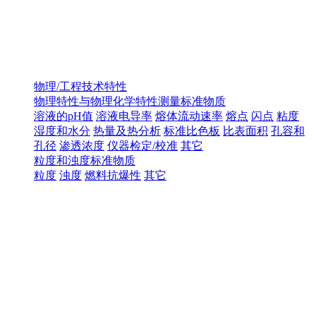
物理/工程技术特性
物理特性与物理化学特性测量标准物质
溶液的pH值
溶液电导率
熔体流动速率
熔点
闪点
粘度
湿度和水分
热量及热分析
标准比色板
比表面积
孔容和
孔径
渗透浓度
仪器检定/校准
其它
粒度和浊度标准物质
粒度
浊度
燃料抗爆性
其它