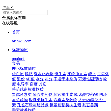
金属混标查询
在线客服
首页
biaowu.com
标准物质
products
食品
理化标准物质
蛋白质
脂肪
碳水化合物
维生素
矿物质元素
酸度
过氧化
值
酸价
pH值
水分
灰分
不溶于水杂质
可溶性固形物
粒
度
电导率
密度
其它
兽药残留标准物质
甾体激素类
磺胺类药物
其它抗生素
喹诺酮类药物
四环
素类药物
聚醚类抗生素
青霉素类药物
大环内酯类抗生
素
孔雀石绿与结晶紫
氨基糖苷类抗生素
其它兽药
毒素标准物质