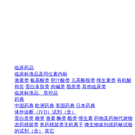
临床药品
临床标准品及同位素内标
激素类
氨基酸类
胆汁酸类
儿茶酚胺类
维生素类
有机酸
和盐
蛋白多肽类
肉碱类
脂质类
其他临床类
临床标准品、质控品
药典
中国药典
欧洲药典
美国药典
日本药典
体外诊断（IVD）试剂（盒）
蛋白质类
糖类
激素
酶类
酯类
维生素
药物及药物代谢物
农药残留类
兽药残留类无机离子
微生物鉴别或药敏试验
的试剂（盒）
其它