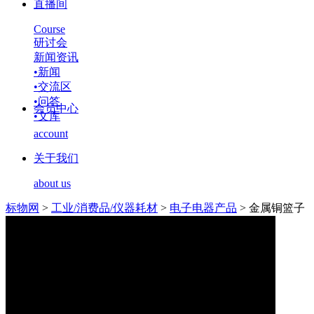
直播间
Course
研讨会
新闻资讯
•
新闻
•
交流区
•
问答
会员中心
•
文库
account
关于我们
about us
标物网
>
工业/消费品/仪器耗材
>
电子电器产品
>
金属铜篮子