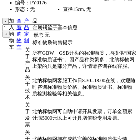
编号：
PY0176
形态：
无
直径15cm
,
无
加
查
产
品
入
看
品
金属铜篮子基本信息
购
购
定
形态
无
物
物
制
标准物质销售提示
车
车
关
所有GBW、GSB开头的标准物质，均提供“国家
于
标准物质证书”。因产品种类繁多，北纳标物网
产
上架的只是部分产品，详情请咨询在线客服。
品
关
北纳标物网客服工作日8:30--18:00在线，欢迎随
于
时咨询标准物质价格、标准物质证书、标准物
技
质检测检验等相关信息。
术
关
于
北纳标物网可自助申请开具发票，订单金额累
发
计满5000元以上可开具增值税专用发票。
票
关
于
北纳标物网拥有成熟完善的标准物质供应链，