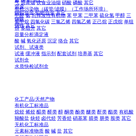
气
沥青烟
饮食业油烟
硝酸
磷酸
其它
合金
有机污染物（碳管/滤膜）（工作场所环境）
铜铅合金
铅钯合金
其它
甲醛
氨
总挥发性有机物
苯
甲苯
二甲苯
硫化氢
甲醇
三
钢铁
氯甲烷
四氯化碳
三氯乙烯
四氯乙烯
正己烷
正戊烷
单组
钢铁
其它
份
多组分
其它
容量分析滴定液
酸
碱
氧化还原
沉淀
络合
其它
试剂、试液类
试液
缓冲液
指示剂
配套试剂
培养基
其它
试剂盒
水质快检试剂盒
化工产品/天然产物
有机化工标准品
烷烃
烯烃
醌类
醛类
醇
酮类
酚类
醚类
酐类
酯类
有机酸
羧酸盐
炔烃
卤代烃
芳香烃
硝基苯
腈类
肼类
胺类
其它
无机化工标准品
元素标准物质
酸
碱
盐
其它