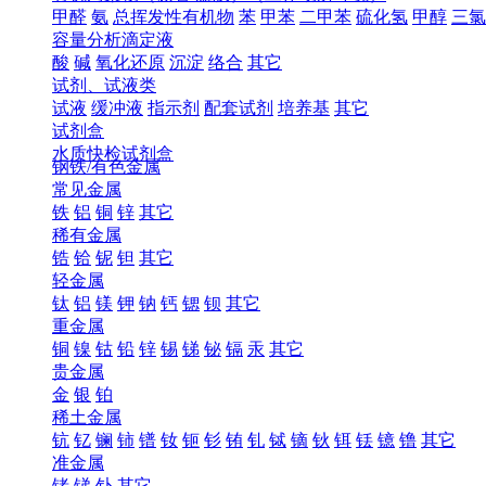
甲醛
氨
总挥发性有机物
苯
甲苯
二甲苯
硫化氢
甲醇
三氯
容量分析滴定液
酸
碱
氧化还原
沉淀
络合
其它
试剂、试液类
试液
缓冲液
指示剂
配套试剂
培养基
其它
试剂盒
水质快检试剂盒
钢铁/有色金属
常见金属
铁
铝
铜
锌
其它
稀有金属
锆
铪
铌
钽
其它
轻金属
钛
铝
镁
钾
钠
钙
锶
钡
其它
重金属
铜
镍
钴
铅
锌
锡
锑
铋
镉
汞
其它
贵金属
金
银
铂
稀土金属
钪
钇
镧
铈
镨
钕
钷
钐
铕
钆
铽
镝
钬
铒
铥
镱
镥
其它
准金属
锗
锑
钋
其它