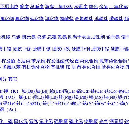
还原电位
酸度
总碱度
游离二氧化碳
总硬度
颜色
余氯
二氧化氯
氯化物
氟化物
碘化物
溴化物
氯酸盐
高氯酸盐
溴酸盐
磷酸盐
硝
无机碳
总碳
凯氏氮
总磷
总氮
氨氮
阴离子表面活性剂
硝态氮
铵
膜中铬
滤膜中锑
滤膜中铍
滤膜中铁
滤膜中铜
滤膜中锰
滤膜中镍
醛
挥发酚
石油类
苯系物
挥发性卤代烃
酚类化合物
氯苯类化合物
类
多氯联苯
有机锡化合物
有机酸
胺
肼
醇类化合物
腈类化合物
组分
其它
)
钾（K）
钡(Ba)
铍(Be)
铋(Bi)
钙(Ca)
镉(Cd)
铈(Ce)
钴(Co)
铬(Cr
锇（Os）
镧(La)
锂(Li)
镥(Lu)
镁(Mg)
锰(Mn)
钼(Mo)
钠(Na)
铌(Nb
)
碲(Te)
钍(Th)
钛(Ti)
铊(Tl)
铥(Tm)
铀(U)
钒(V)
钨(W)
钇(Y)
镱(Y
锕（Ac）
化二磷
硫化氢
氯气
氯化氢
硫酸雾
磷化氢
铬酸雾
光气
沥青烟
饮