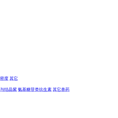
密度
其它
与结晶紫
氨基糖苷类抗生素
其它兽药