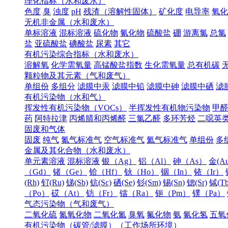
理化指标（水和废水）
色度
臭
浊度
pH
残渣（溶解性固体）
矿化度
电导率
氧化
无机非金属（水和废水）
单标溶液
混标溶液
硫化物
氰化物
硫酸盐
硼
游离氯
总氯
盐
亚硫酸盐
碘酸盐
尿素
其它
有机污染综合指标（水和废水）
溶解氧
化学需氧量
高锰酸盐指数
生化需氧量
总有机碳
颗粒物及其元素（气和废气）
单组份
多组分
滤膜中汞
滤膜中铅
滤膜中砷
滤膜中硒
滤
有机污染物（水和气）
挥发性有机污染物（VOCs）
半挥发性有机物污染物
甲
药
阿特拉津
丙烯腈和丙烯醛
三氯乙醛
多环芳烃
二噁英
固废和气体
固废
纯气
氮气标准气
空气标准气
氦气标准气
单组份
多
金属及其化合物（水和废水）
单元素溶液
混标溶液
银（Ag）
铝（Al）
砷（As）
金(Au
（Gd）
锗（Ge）
铪（Hf）
钬（Ho）
铟（In）
铱（Ir）
(Rh)
钌(Ru)
锑(Sb)
钪(Sc)
硒(Se)
钐(Sm)
锡(Sn)
锶(Sr)
铽(Tb
（Po）
砹（At）
钫（Fr）
镭（Ra）
钷（Pm）
镤（Pa）
气态污染物（气和废气）
二氧化硫
氮氧化物
二氧化氮
臭氧
氟化物
氨
氰化氢
五氧
有机污染物（碳管/滤膜）（工作场所环境）