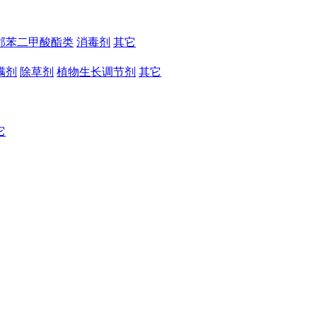
邻苯二甲酸酯类
消毒剂
其它
螨剂
除草剂
植物生长调节剂
其它
它