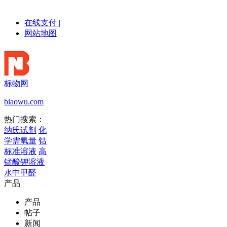
在线支付
|
网站地图
标物网
biaowu.com
热门搜索：
纳氏试剂
化
学需氧量
钴
标准溶液
高
锰酸钾溶液
水中甲醛
产品
产品
帖子
新闻