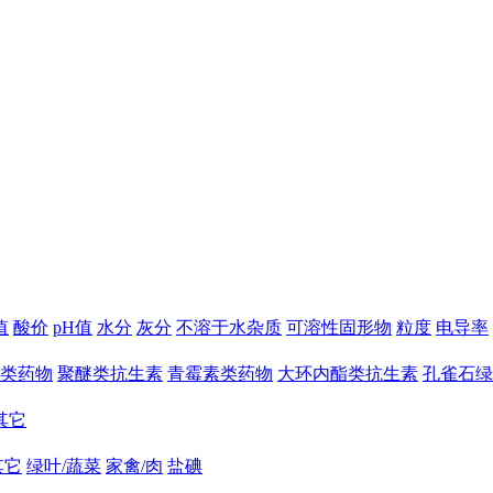
值
酸价
pH值
水分
灰分
不溶于水杂质
可溶性固形物
粒度
电导率
类药物
聚醚类抗生素
青霉素类药物
大环内酯类抗生素
孔雀石绿
其它
其它
绿叶/蔬菜
家禽/肉
盐碘