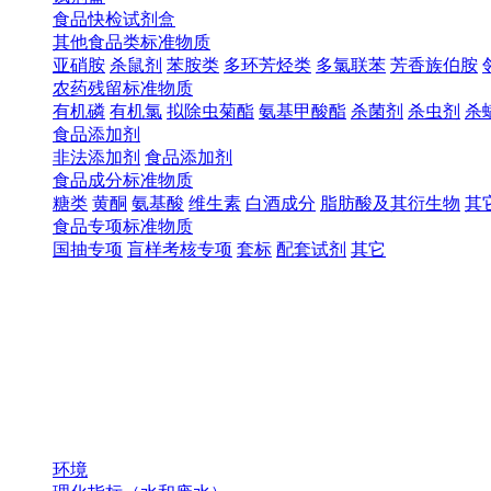
食品快检试剂盒
其他食品类标准物质
亚硝胺
杀鼠剂
苯胺类
多环芳烃类
多氯联苯
芳香族伯胺
农药残留标准物质
有机磷
有机氯
拟除虫菊酯
氨基甲酸酯
杀菌剂
杀虫剂
杀
食品添加剂
非法添加剂
食品添加剂
食品成分标准物质
糖类
黄酮
氨基酸
维生素
白酒成分
脂肪酸及其衍生物
其
食品专项标准物质
国抽专项
盲样考核专项
套标
配套试剂
其它
环境