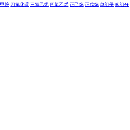
甲烷
四氯化碳
三氯乙烯
四氯乙烯
正己烷
正戊烷
单组份
多组分