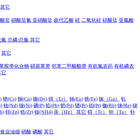
其它
酸盐
硝酸盐氮
亚硝酸盐
卤代乙酸
硅
二氧化硅
硅酸盐
亚氯酸
态氮
总磷/总氮
其它
其它
苯胺类化合物
硝基苯类
邻苯二甲酸酯类
有机氯农药
有机磷农
其它
)
铯(Cs)
铜(Cu)
镝(Dy)
铒（Er）
铕(Eu)
铁(Fe)
镓（Ga）
钆
)
钕(Nd)
镍(Ni)
磷(P)
铅(Pb)
钯(Pd)
镨(Pr)
铂(Pt)
铷(Rb)
铼(Re)
铑
b)
锌(Zn)
锆(Zr)
铵(NH4)
汞（Hg）
其它
锝（Tc）
钽（Ta）
钋
食业油烟
硝酸
磷酸
其它