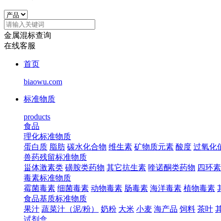
金属混标查询
在线客服
首页
biaowu.com
标准物质
products
食品
理化标准物质
蛋白质
脂肪
碳水化合物
维生素
矿物质元素
酸度
过氧化
兽药残留标准物质
甾体激素类
磺胺类药物
其它抗生素
喹诺酮类药物
四环素
毒素标准物质
霉菌毒素
细菌毒素
动物毒素
肠毒素
海洋毒素
植物毒素
食品基质标准物质
果汁
蔬菜汁（泥/粉）
奶粉
大米
小麦
海产品
饲料
茶叶
试剂盒