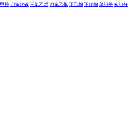
甲烷
四氯化碳
三氯乙烯
四氯乙烯
正己烷
正戊烷
单组份
多组分