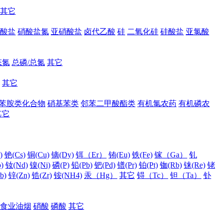
其它
酸盐
硝酸盐氮
亚硝酸盐
卤代乙酸
硅
二氧化硅
硅酸盐
亚氯酸
态氮
总磷/总氮
其它
其它
苯胺类化合物
硝基苯类
邻苯二甲酸酯类
有机氯农药
有机磷农
其它
)
铯(Cs)
铜(Cu)
镝(Dy)
铒（Er）
铕(Eu)
铁(Fe)
镓（Ga）
钆
)
钕(Nd)
镍(Ni)
磷(P)
铅(Pb)
钯(Pd)
镨(Pr)
铂(Pt)
铷(Rb)
铼(Re)
铑
b)
锌(Zn)
锆(Zr)
铵(NH4)
汞（Hg）
其它
锝（Tc）
钽（Ta）
钋
食业油烟
硝酸
磷酸
其它