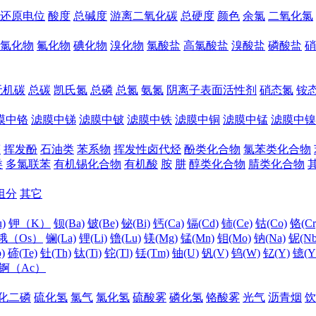
还原电位
酸度
总碱度
游离二氧化碳
总硬度
颜色
余氯
二氧化氯
氯化物
氟化物
碘化物
溴化物
氯酸盐
高氯酸盐
溴酸盐
磷酸盐
硝
无机碳
总碳
凯氏氮
总磷
总氮
氨氮
阴离子表面活性剂
硝态氮
铵
膜中铬
滤膜中锑
滤膜中铍
滤膜中铁
滤膜中铜
滤膜中锰
滤膜中镍
醛
挥发酚
石油类
苯系物
挥发性卤代烃
酚类化合物
氯苯类化合物
类
多氯联苯
有机锡化合物
有机酸
胺
肼
醇类化合物
腈类化合物
组分
其它
)
钾（K）
钡(Ba)
铍(Be)
铋(Bi)
钙(Ca)
镉(Cd)
铈(Ce)
钴(Co)
铬(Cr
锇（Os）
镧(La)
锂(Li)
镥(Lu)
镁(Mg)
锰(Mn)
钼(Mo)
钠(Na)
铌(Nb
)
碲(Te)
钍(Th)
钛(Ti)
铊(Tl)
铥(Tm)
铀(U)
钒(V)
钨(W)
钇(Y)
镱(Y
锕（Ac）
化二磷
硫化氢
氯气
氯化氢
硫酸雾
磷化氢
铬酸雾
光气
沥青烟
饮