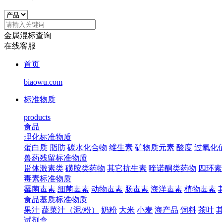
金属混标查询
在线客服
首页
biaowu.com
标准物质
products
食品
理化标准物质
蛋白质
脂肪
碳水化合物
维生素
矿物质元素
酸度
过氧化
兽药残留标准物质
甾体激素类
磺胺类药物
其它抗生素
喹诺酮类药物
四环素
毒素标准物质
霉菌毒素
细菌毒素
动物毒素
肠毒素
海洋毒素
植物毒素
食品基质标准物质
果汁
蔬菜汁（泥/粉）
奶粉
大米
小麦
海产品
饲料
茶叶
试剂盒