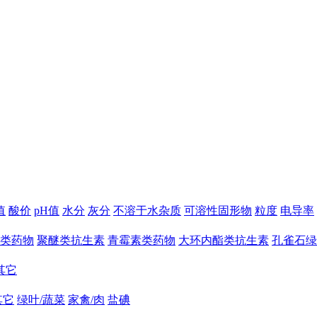
值
酸价
pH值
水分
灰分
不溶于水杂质
可溶性固形物
粒度
电导率
类药物
聚醚类抗生素
青霉素类药物
大环内酯类抗生素
孔雀石绿
其它
其它
绿叶/蔬菜
家禽/肉
盐碘