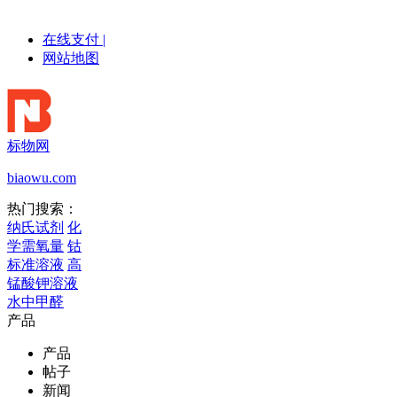
在线支付
|
网站地图
标物网
biaowu.com
热门搜索：
纳氏试剂
化
学需氧量
钴
标准溶液
高
锰酸钾溶液
水中甲醛
产品
产品
帖子
新闻