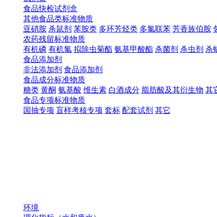
食品快检试剂盒
其他食品类标准物质
亚硝胺
杀鼠剂
苯胺类
多环芳烃类
多氯联苯
芳香族伯胺
农药残留标准物质
有机磷
有机氯
拟除虫菊酯
氨基甲酸酯
杀菌剂
杀虫剂
杀
食品添加剂
非法添加剂
食品添加剂
食品成分标准物质
糖类
黄酮
氨基酸
维生素
白酒成分
脂肪酸及其衍生物
其
食品专项标准物质
国抽专项
盲样考核专项
套标
配套试剂
其它
环境