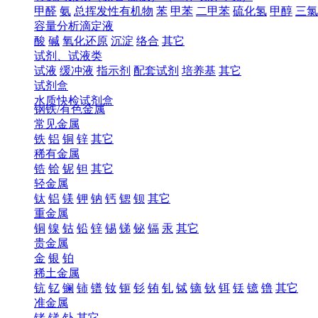
甲醛
氨
总挥发性有机物
苯
甲苯
二甲苯
硫化氢
甲醇
三氯
容量分析滴定液
酸
碱
氧化还原
沉淀
络合
其它
试剂、试液类
试液
缓冲液
指示剂
配套试剂
培养基
其它
试剂盒
水质快检试剂盒
钢铁/有色金属
常见金属
铁
铝
铜
锌
其它
稀有金属
锆
铪
铌
钽
其它
轻金属
钛
铝
镁
钾
钠
钙
锶
钡
其它
重金属
铜
镍
钴
铅
锌
锡
锑
铋
镉
汞
其它
贵金属
金
银
铂
稀土金属
钪
钇
镧
铈
镨
钕
钷
钐
铕
钆
铽
镝
钬
铒
铥
镱
镥
其它
准金属
锗
锑
钋
其它