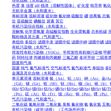
理化指标（水和废水）
色度
臭
浊度
pH
残渣（溶解性固体）
矿化度
电导率
氧化
无机非金属（水和废水）
单标溶液
混标溶液
硫化物
氰化物
硫酸盐
硼
游离氯
总氯
盐
亚硫酸盐
碘酸盐
尿素
其它
有机污染综合指标（水和废水）
溶解氧
化学需氧量
高锰酸盐指数
生化需氧量
总有机碳
颗粒物及其元素（气和废气）
单组份
多组分
滤膜中汞
滤膜中铅
滤膜中砷
滤膜中硒
滤
有机污染物（水和气）
挥发性有机污染物（VOCs）
半挥发性有机物污染物
甲
药
阿特拉津
丙烯腈和丙烯醛
三氯乙醛
多环芳烃
二噁英
固废和气体
固废
纯气
氮气标准气
空气标准气
氦气标准气
单组份
多
金属及其化合物（水和废水）
单元素溶液
混标溶液
银（Ag）
铝（Al）
砷（As）
金(Au
（Gd）
锗（Ge）
铪（Hf）
钬（Ho）
铟（In）
铱（Ir）
(Rh)
钌(Ru)
锑(Sb)
钪(Sc)
硒(Se)
钐(Sm)
锡(Sn)
锶(Sr)
铽(Tb
（Po）
砹（At）
钫（Fr）
镭（Ra）
钷（Pm）
镤（Pa）
气态污染物（气和废气）
二氧化硫
氮氧化物
二氧化氮
臭氧
氟化物
氨
氰化氢
五氧
有机污染物（碳管/滤膜）（工作场所环境）