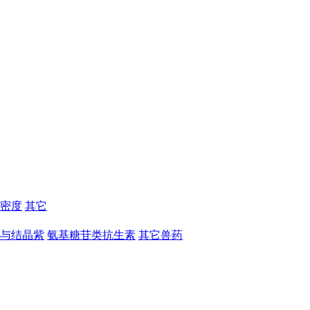
密度
其它
与结晶紫
氨基糖苷类抗生素
其它兽药