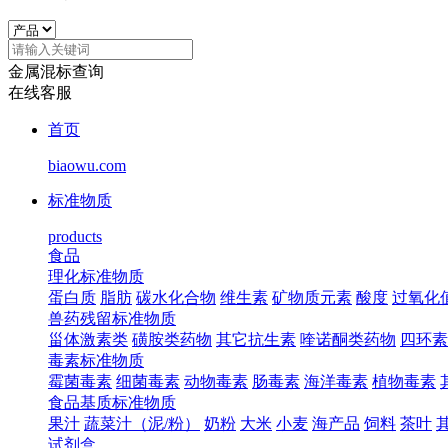
金属混标查询
在线客服
首页
biaowu.com
标准物质
products
食品
理化标准物质
蛋白质
脂肪
碳水化合物
维生素
矿物质元素
酸度
过氧化
兽药残留标准物质
甾体激素类
磺胺类药物
其它抗生素
喹诺酮类药物
四环素
毒素标准物质
霉菌毒素
细菌毒素
动物毒素
肠毒素
海洋毒素
植物毒素
食品基质标准物质
果汁
蔬菜汁（泥/粉）
奶粉
大米
小麦
海产品
饲料
茶叶
试剂盒