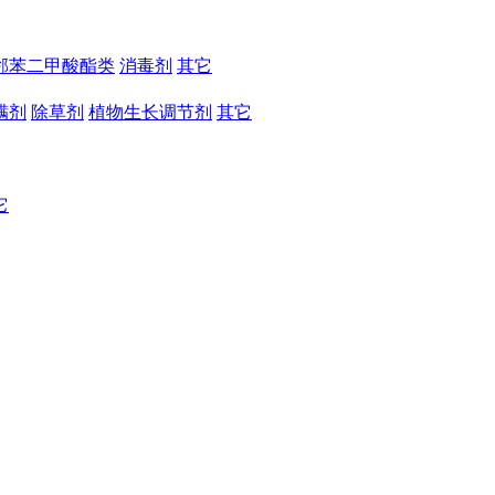
邻苯二甲酸酯类
消毒剂
其它
螨剂
除草剂
植物生长调节剂
其它
它