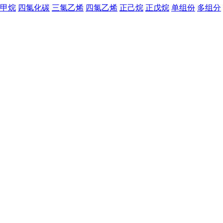
甲烷
四氯化碳
三氯乙烯
四氯乙烯
正己烷
正戊烷
单组份
多组分