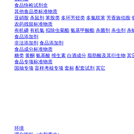
食品快检试剂盒
其他食品类标准物质
亚硝胺
杀鼠剂
苯胺类
多环芳烃类
多氯联苯
芳香族伯胺
农药残留标准物质
有机磷
有机氯
拟除虫菊酯
氨基甲酸酯
杀菌剂
杀虫剂
杀
食品添加剂
非法添加剂
食品添加剂
食品成分标准物质
糖类
黄酮
氨基酸
维生素
白酒成分
脂肪酸及其衍生物
其
食品专项标准物质
国抽专项
盲样考核专项
套标
配套试剂
其它
环境