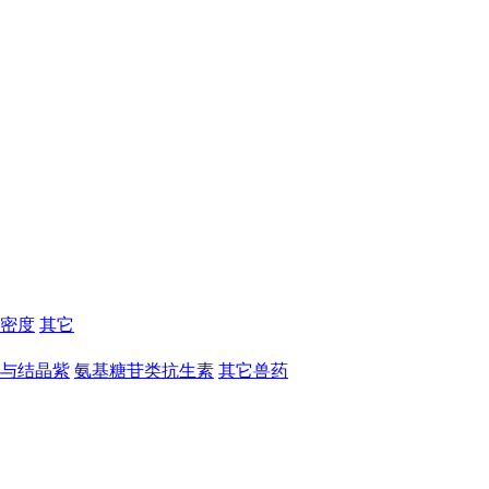
密度
其它
与结晶紫
氨基糖苷类抗生素
其它兽药