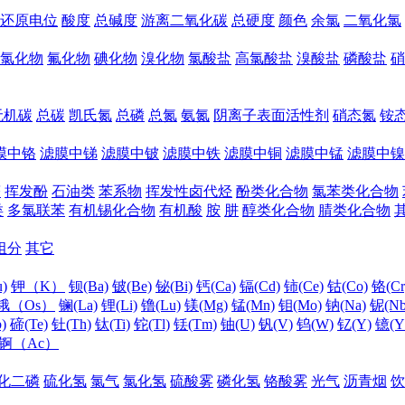
还原电位
酸度
总碱度
游离二氧化碳
总硬度
颜色
余氯
二氧化氯
氯化物
氟化物
碘化物
溴化物
氯酸盐
高氯酸盐
溴酸盐
磷酸盐
硝
无机碳
总碳
凯氏氮
总磷
总氮
氨氮
阴离子表面活性剂
硝态氮
铵
膜中铬
滤膜中锑
滤膜中铍
滤膜中铁
滤膜中铜
滤膜中锰
滤膜中镍
醛
挥发酚
石油类
苯系物
挥发性卤代烃
酚类化合物
氯苯类化合物
类
多氯联苯
有机锡化合物
有机酸
胺
肼
醇类化合物
腈类化合物
组分
其它
)
钾（K）
钡(Ba)
铍(Be)
铋(Bi)
钙(Ca)
镉(Cd)
铈(Ce)
钴(Co)
铬(Cr
锇（Os）
镧(La)
锂(Li)
镥(Lu)
镁(Mg)
锰(Mn)
钼(Mo)
钠(Na)
铌(Nb
)
碲(Te)
钍(Th)
钛(Ti)
铊(Tl)
铥(Tm)
铀(U)
钒(V)
钨(W)
钇(Y)
镱(Y
锕（Ac）
化二磷
硫化氢
氯气
氯化氢
硫酸雾
磷化氢
铬酸雾
光气
沥青烟
饮