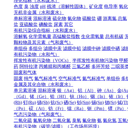
理化指标（水和废水）
色度
臭
浊度
pH
残渣（溶解性固体）
矿化度
电导率
氧化
无机非金属（水和废水）
单标溶液
混标溶液
硫化物
氰化物
硫酸盐
硼
游离氯
总氯
盐
亚硫酸盐
碘酸盐
尿素
其它
有机污染综合指标（水和废水）
溶解氧
化学需氧量
高锰酸盐指数
生化需氧量
总有机碳
颗粒物及其元素（气和废气）
单组份
多组分
滤膜中汞
滤膜中铅
滤膜中砷
滤膜中硒
滤
有机污染物（水和气）
挥发性有机污染物（VOCs）
半挥发性有机物污染物
甲
药
阿特拉津
丙烯腈和丙烯醛
三氯乙醛
多环芳烃
二噁英
固废和气体
固废
纯气
氮气标准气
空气标准气
氦气标准气
单组份
多
金属及其化合物（水和废水）
单元素溶液
混标溶液
银（Ag）
铝（Al）
砷（As）
金(Au
（Gd）
锗（Ge）
铪（Hf）
钬（Ho）
铟（In）
铱（Ir）
(Rh)
钌(Ru)
锑(Sb)
钪(Sc)
硒(Se)
钐(Sm)
锡(Sn)
锶(Sr)
铽(Tb
（Po）
砹（At）
钫（Fr）
镭（Ra）
钷（Pm）
镤（Pa）
气态污染物（气和废气）
二氧化硫
氮氧化物
二氧化氮
臭氧
氟化物
氨
氰化氢
五氧
有机污染物（碳管/滤膜）（工作场所环境）