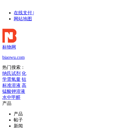
在线支付
|
网站地图
标物网
biaowu.com
热门搜索：
纳氏试剂
化
学需氧量
钴
标准溶液
高
锰酸钾溶液
水中甲醛
产品
产品
帖子
新闻