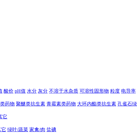
值
酸价
pH值
水分
灰分
不溶于水杂质
可溶性固形物
粒度
电导率
类药物
聚醚类抗生素
青霉素类药物
大环内酯类抗生素
孔雀石绿
其它
其它
绿叶/蔬菜
家禽/肉
盐碘