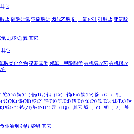
其它
酸盐
硝酸盐氮
亚硝酸盐
卤代乙酸
硅
二氧化硅
硅酸盐
亚氯酸
态氮
总磷/总氮
其它
其它
苯胺类化合物
硝基苯类
邻苯二甲酸酯类
有机氯农药
有机磷农
其它
)
铯(Cs)
铜(Cu)
镝(Dy)
铒（Er）
铕(Eu)
铁(Fe)
镓（Ga）
钆
)
钕(Nd)
镍(Ni)
磷(P)
铅(Pb)
钯(Pd)
镨(Pr)
铂(Pt)
铷(Rb)
铼(Re)
铑
b)
锌(Zn)
锆(Zr)
铵(NH4)
汞（Hg）
其它
锝（Tc）
钽（Ta）
钋
食业油烟
硝酸
磷酸
其它