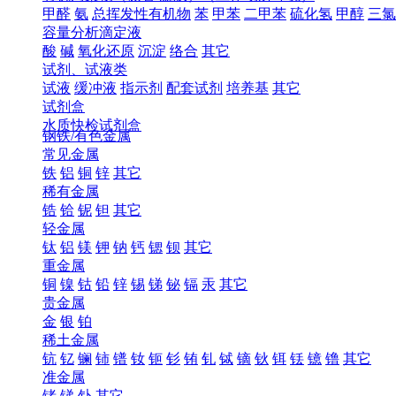
甲醛
氨
总挥发性有机物
苯
甲苯
二甲苯
硫化氢
甲醇
三氯
容量分析滴定液
酸
碱
氧化还原
沉淀
络合
其它
试剂、试液类
试液
缓冲液
指示剂
配套试剂
培养基
其它
试剂盒
水质快检试剂盒
钢铁/有色金属
常见金属
铁
铝
铜
锌
其它
稀有金属
锆
铪
铌
钽
其它
轻金属
钛
铝
镁
钾
钠
钙
锶
钡
其它
重金属
铜
镍
钴
铅
锌
锡
锑
铋
镉
汞
其它
贵金属
金
银
铂
稀土金属
钪
钇
镧
铈
镨
钕
钷
钐
铕
钆
铽
镝
钬
铒
铥
镱
镥
其它
准金属
锗
锑
钋
其它