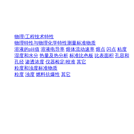
物理/工程技术特性
物理特性与物理化学特性测量标准物质
溶液的pH值
溶液电导率
熔体流动速率
熔点
闪点
粘度
湿度和水分
热量及热分析
标准比色板
比表面积
孔容和
孔径
渗透浓度
仪器检定/校准
其它
粒度和浊度标准物质
粒度
浊度
燃料抗爆性
其它