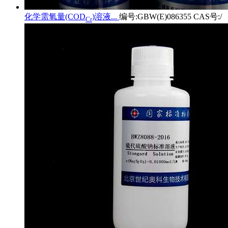
化学需氧量(COD
)溶液...
编号:GBW(E)086355 CAS号:/
Cr