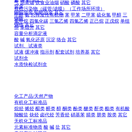
气
沥青烟
饮食业油烟
硝酸
磷酸
其它
合金
有机污染物（碳管/滤膜）（工作场所环境）
铜铅合金
铅钯合金
其它
甲醛
氨
总挥发性有机物
苯
甲苯
二甲苯
硫化氢
甲醇
三
钢铁
氯甲烷
四氯化碳
三氯乙烯
四氯乙烯
正己烷
正戊烷
单组
钢铁
其它
份
多组分
其它
容量分析滴定液
酸
碱
氧化还原
沉淀
络合
其它
试剂、试液类
试液
缓冲液
指示剂
配套试剂
培养基
其它
试剂盒
水质快检试剂盒
化工产品/天然产物
有机化工标准品
烷烃
烯烃
醌类
醛类
醇
酮类
酚类
醚类
酐类
酯类
有机酸
羧酸盐
炔烃
卤代烃
芳香烃
硝基苯
腈类
肼类
胺类
其它
无机化工标准品
元素标准物质
酸
碱
盐
其它