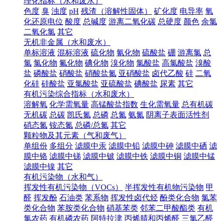
理化指标（水和废水）
色度
臭
浊度
pH
残渣（溶解性固体）
矿化度
电导率
氧
化还原电位
酸度
总碱度
游离二氧化碳
总硬度
颜色
余氯
二氧化氯
其它
无机非金属（水和废水）
单标溶液
混标溶液
硫化物
氰化物
硫酸盐
硼
游离氯
总
氯
氯化物
氟化物
碘化物
溴化物
氯酸盐
高氯酸盐
溴酸
盐
磷酸盐
硝酸盐
硝酸盐氮
亚硝酸盐
卤代乙酸
硅
二氧
化硅
硅酸盐
亚氯酸盐
亚硫酸盐
碘酸盐
尿素
其它
有机污染综合指标（水和废水）
溶解氧
化学需氧量
高锰酸盐指数
生化需氧量
总有机碳
无机碳
总碳
凯氏氮
总磷
总氮
氨氮
阴离子表面活性剂
硝态氮
铵态氮
总磷/总氮
其它
颗粒物及其元素（气和废气）
单组份
多组分
滤膜中汞
滤膜中铅
滤膜中砷
滤膜中硒
滤
膜中铬
滤膜中锑
滤膜中铍
滤膜中铁
滤膜中铜
滤膜中锰
滤膜中镍
其它
有机污染物（水和气）
挥发性有机污染物（VOCs）
半挥发性有机物污染物
甲
醛
挥发酚
石油类
苯系物
挥发性卤代烃
酚类化合物
氯苯
类化合物
苯胺类化合物
硝基苯类
邻苯二甲酸酯类
有机
氯农药
有机磷农药
阿特拉津
丙烯腈和丙烯醛
三氯乙醛