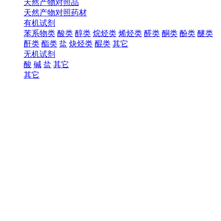
天然产物对照品
天然产物对照药材
有机试剂
苯系物类
酸类
醇类
烷烃类
烯烃类
醛类
酮类
酚类
醚类
酐类
酯类
盐
炔烃类
醌类
其它
无机试剂
酸
碱
盐
其它
其它