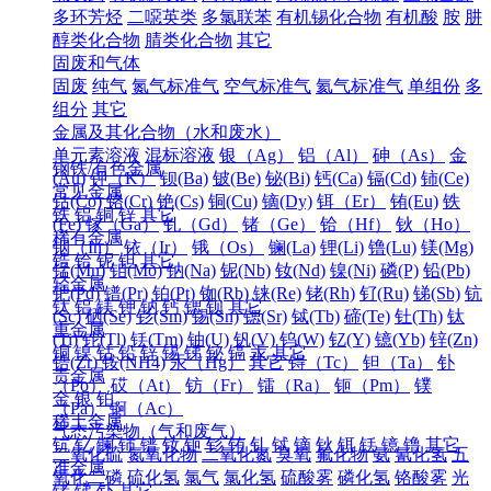
多环芳烃
二噁英类
多氯联苯
有机锡化合物
有机酸
胺
肼
醇类化合物
腈类化合物
其它
固废和气体
固废
纯气
氮气标准气
空气标准气
氦气标准气
单组份
多
组分
其它
金属及其化合物（水和废水）
单元素溶液
混标溶液
银（Ag）
铝（Al）
砷（As）
金
钢铁/有色金属
(Au)
钾（K）
钡(Ba)
铍(Be)
铋(Bi)
钙(Ca)
镉(Cd)
铈(Ce)
常见金属
钴(Co)
铬(Cr)
铯(Cs)
铜(Cu)
镝(Dy)
铒（Er）
铕(Eu)
铁
铁
铝
铜
锌
其它
(Fe)
镓（Ga）
钆（Gd）
锗（Ge）
铪（Hf）
钬（Ho）
稀有金属
铟（In）
铱（Ir）
锇（Os）
镧(La)
锂(Li)
镥(Lu)
镁(Mg)
锆
铪
铌
钽
其它
锰(Mn)
钼(Mo)
钠(Na)
铌(Nb)
钕(Nd)
镍(Ni)
磷(P)
铅(Pb)
轻金属
钯(Pd)
镨(Pr)
铂(Pt)
铷(Rb)
铼(Re)
铑(Rh)
钌(Ru)
锑(Sb)
钪
钛
铝
镁
钾
钠
钙
锶
钡
其它
(Sc)
硒(Se)
钐(Sm)
锡(Sn)
锶(Sr)
铽(Tb)
碲(Te)
钍(Th)
钛
重金属
(Ti)
铊(Tl)
铥(Tm)
铀(U)
钒(V)
钨(W)
钇(Y)
镱(Yb)
锌(Zn)
铜
镍
钴
铅
锌
锡
锑
铋
镉
汞
其它
锆(Zr)
铵(NH4)
汞（Hg）
其它
锝（Tc）
钽（Ta）
钋
贵金属
（Po）
砹（At）
钫（Fr）
镭（Ra）
钷（Pm）
镤
金
银
铂
（Pa）
锕（Ac）
稀土金属
气态污染物（气和废气）
钪
钇
镧
铈
镨
钕
钷
钐
铕
钆
铽
镝
钬
铒
铥
镱
镥
其它
二氧化硫
氮氧化物
二氧化氮
臭氧
氟化物
氨
氰化氢
五
准金属
氧化二磷
硫化氢
氯气
氯化氢
硫酸雾
磷化氢
铬酸雾
光
锗
锑
钋
其它