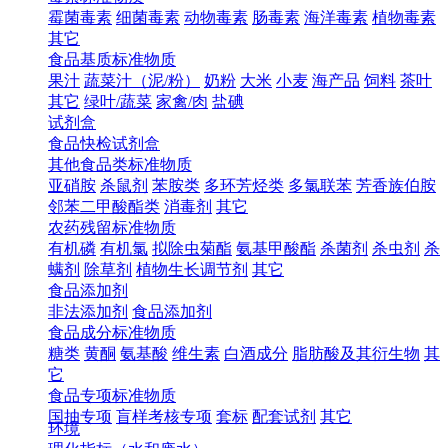
霉菌毒素
细菌毒素
动物毒素
肠毒素
海洋毒素
植物毒素
其它
食品基质标准物质
果汁
蔬菜汁（泥/粉）
奶粉
大米
小麦
海产品
饲料
茶叶
其它
绿叶/蔬菜
家禽/肉
盐碘
试剂盒
食品快检试剂盒
其他食品类标准物质
亚硝胺
杀鼠剂
苯胺类
多环芳烃类
多氯联苯
芳香族伯胺
邻苯二甲酸酯类
消毒剂
其它
农药残留标准物质
有机磷
有机氯
拟除虫菊酯
氨基甲酸酯
杀菌剂
杀虫剂
杀
螨剂
除草剂
植物生长调节剂
其它
食品添加剂
非法添加剂
食品添加剂
食品成分标准物质
糖类
黄酮
氨基酸
维生素
白酒成分
脂肪酸及其衍生物
其
它
食品专项标准物质
国抽专项
盲样考核专项
套标
配套试剂
其它
环境