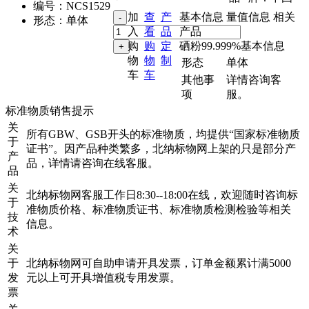
编号：
NCS1529
加
查
产
基本信息
量值信息
相关
形态：
单体
入
看
品
产品
购
购
定
硒粉99.999%基本信息
物
物
制
形态
单体
车
车
其他事
详情咨询客
项
服。
标准物质销售提示
关
所有GBW、GSB开头的标准物质，均提供“国家标准物质
于
证书”。因产品种类繁多，北纳标物网上架的只是部分产
产
品，详情请咨询在线客服。
品
关
北纳标物网客服工作日8:30--18:00在线，欢迎随时咨询标
于
准物质价格、标准物质证书、标准物质检测检验等相关
技
信息。
术
关
于
北纳标物网可自助申请开具发票，订单金额累计满5000
发
元以上可开具增值税专用发票。
票