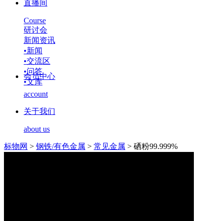
直播间
Course
研讨会
新闻资讯
•
新闻
•
交流区
•
问答
会员中心
•
文库
account
关于我们
about us
标物网
>
钢铁/有色金属
>
常见金属
>
硒粉99.999%