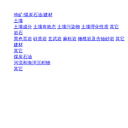
地矿/煤炭石油/建材
土壤
土壤成分
土壤有效态
土壤污染物
土壤理化性质
其它
岩石
黑色页岩
硅质岩
玄武岩
麻粒岩
橄榄岩及含铀砂岩
其它
建材
其它
煤炭石油
河流和海洋沉积物
其它