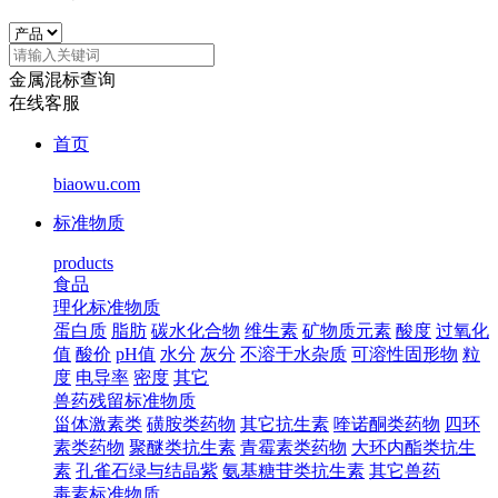
金属混标查询
在线客服
首页
biaowu.com
标准物质
products
食品
理化标准物质
蛋白质
脂肪
碳水化合物
维生素
矿物质元素
酸度
过氧化
值
酸价
pH值
水分
灰分
不溶于水杂质
可溶性固形物
粒
度
电导率
密度
其它
兽药残留标准物质
甾体激素类
磺胺类药物
其它抗生素
喹诺酮类药物
四环
素类药物
聚醚类抗生素
青霉素类药物
大环内酯类抗生
素
孔雀石绿与结晶紫
氨基糖苷类抗生素
其它兽药
毒素标准物质