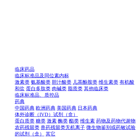
临床药品
临床标准品及同位素内标
激素类
氨基酸类
胆汁酸类
儿茶酚胺类
维生素类
有机酸
和盐
蛋白多肽类
肉碱类
脂质类
其他临床类
临床标准品、质控品
药典
中国药典
欧洲药典
美国药典
日本药典
体外诊断（IVD）试剂（盒）
蛋白质类
糖类
激素
酶类
酯类
维生素
药物及药物代谢物
农药残留类
兽药残留类无机离子
微生物鉴别或药敏试验
的试剂（盒）
其它