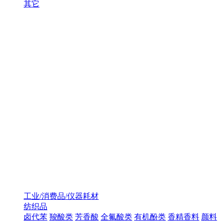
其它
工业/消费品/仪器耗材
纺织品
卤代苯
羧酸类
芳香酸
全氟酸类
有机酚类
香精香料
颜料