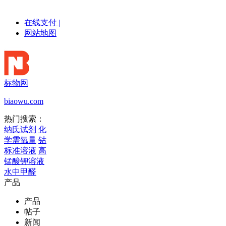
在线支付
|
网站地图
标物网
biaowu.com
热门搜索：
纳氏试剂
化
学需氧量
钴
标准溶液
高
锰酸钾溶液
水中甲醛
产品
产品
帖子
新闻