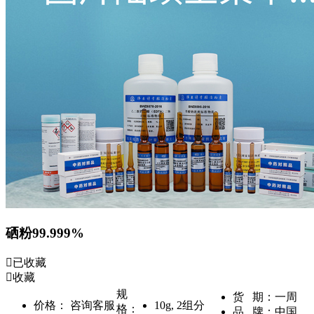
硒粉99.999%
已收藏
收藏
规
货 期：
一周
价格：
咨询客服
10g
,
2组分
格：
品 牌：
中国