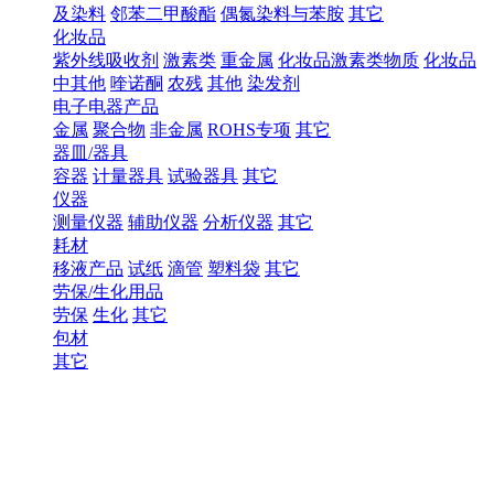
及染料
邻苯二甲酸酯
偶氮染料与苯胺
其它
化妆品
紫外线吸收剂
激素类
重金属
化妆品激素类物质
化妆品
中其他
喹诺酮
农残
其他
染发剂
电子电器产品
金属
聚合物
非金属
ROHS专项
其它
器皿/器具
容器
计量器具
试验器具
其它
仪器
测量仪器
辅助仪器
分析仪器
其它
耗材
移液产品
试纸
滴管
塑料袋
其它
劳保/生化用品
劳保
生化
其它
包材
其它