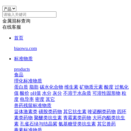
金属混标查询
在线客服
首页
biaowu.com
标准物质
products
食品
理化标准物质
蛋白质
脂肪
碳水化合物
维生素
矿物质元素
酸度
过氧化
值
酸价
pH值
水分
灰分
不溶于水杂质
可溶性固形物
粒
度
电导率
密度
其它
兽药残留标准物质
甾体激素类
磺胺类药物
其它抗生素
喹诺酮类药物
四环
素类药物
聚醚类抗生素
青霉素类药物
大环内酯类抗生
素
孔雀石绿与结晶紫
氨基糖苷类抗生素
其它兽药
毒素标准物质