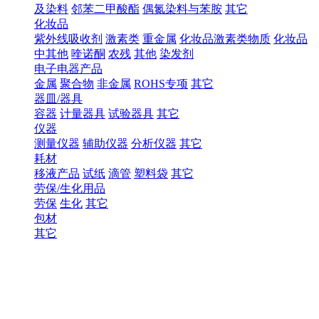
及染料
邻苯二甲酸酯
偶氮染料与苯胺
其它
化妆品
紫外线吸收剂
激素类
重金属
化妆品激素类物质
化妆品
中其他
喹诺酮
农残
其他
染发剂
电子电器产品
金属
聚合物
非金属
ROHS专项
其它
器皿/器具
容器
计量器具
试验器具
其它
仪器
测量仪器
辅助仪器
分析仪器
其它
耗材
移液产品
试纸
滴管
塑料袋
其它
劳保/生化用品
劳保
生化
其它
包材
其它