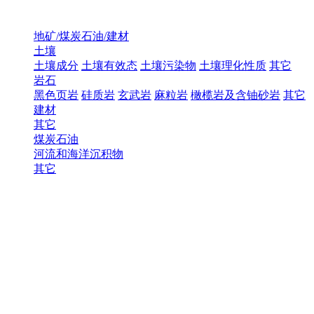
地矿/煤炭石油/建材
土壤
土壤成分
土壤有效态
土壤污染物
土壤理化性质
其它
岩石
黑色页岩
硅质岩
玄武岩
麻粒岩
橄榄岩及含铀砂岩
其它
建材
其它
煤炭石油
河流和海洋沉积物
其它