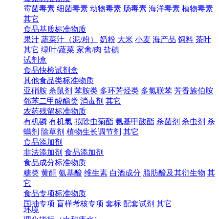
霉菌毒素
细菌毒素
动物毒素
肠毒素
海洋毒素
植物毒素
其它
食品基质标准物质
果汁
蔬菜汁（泥/粉）
奶粉
大米
小麦
海产品
饲料
茶叶
其它
绿叶/蔬菜
家禽/肉
盐碘
试剂盒
食品快检试剂盒
其他食品类标准物质
亚硝胺
杀鼠剂
苯胺类
多环芳烃类
多氯联苯
芳香族伯胺
邻苯二甲酸酯类
消毒剂
其它
农药残留标准物质
有机磷
有机氯
拟除虫菊酯
氨基甲酸酯
杀菌剂
杀虫剂
杀
螨剂
除草剂
植物生长调节剂
其它
食品添加剂
非法添加剂
食品添加剂
食品成分标准物质
糖类
黄酮
氨基酸
维生素
白酒成分
脂肪酸及其衍生物
其
它
食品专项标准物质
国抽专项
盲样考核专项
套标
配套试剂
其它
环境