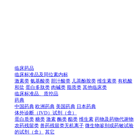
临床药品
临床标准品及同位素内标
激素类
氨基酸类
胆汁酸类
儿茶酚胺类
维生素类
有机酸
和盐
蛋白多肽类
肉碱类
脂质类
其他临床类
临床标准品、质控品
药典
中国药典
欧洲药典
美国药典
日本药典
体外诊断（IVD）试剂（盒）
蛋白质类
糖类
激素
酶类
酯类
维生素
药物及药物代谢物
农药残留类
兽药残留类无机离子
微生物鉴别或药敏试验
的试剂（盒）
其它