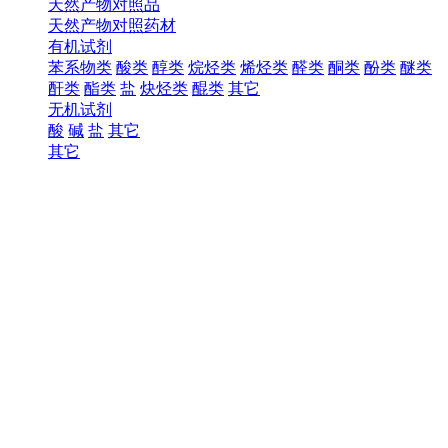
天然产物对照品
天然产物对照药材
有机试剂
苯系物类
酸类
醇类
烷烃类
烯烃类
醛类
酮类
酚类
醚类
酐类
酯类
盐
炔烃类
醌类
其它
无机试剂
酸
碱
盐
其它
其它