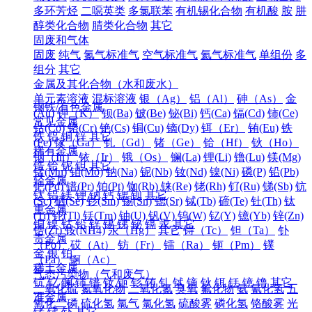
多环芳烃
二噁英类
多氯联苯
有机锡化合物
有机酸
胺
肼
醇类化合物
腈类化合物
其它
固废和气体
固废
纯气
氮气标准气
空气标准气
氦气标准气
单组份
多
组分
其它
金属及其化合物（水和废水）
单元素溶液
混标溶液
银（Ag）
铝（Al）
砷（As）
金
钢铁/有色金属
(Au)
钾（K）
钡(Ba)
铍(Be)
铋(Bi)
钙(Ca)
镉(Cd)
铈(Ce)
常见金属
钴(Co)
铬(Cr)
铯(Cs)
铜(Cu)
镝(Dy)
铒（Er）
铕(Eu)
铁
铁
铝
铜
锌
其它
(Fe)
镓（Ga）
钆（Gd）
锗（Ge）
铪（Hf）
钬（Ho）
稀有金属
铟（In）
铱（Ir）
锇（Os）
镧(La)
锂(Li)
镥(Lu)
镁(Mg)
锆
铪
铌
钽
其它
锰(Mn)
钼(Mo)
钠(Na)
铌(Nb)
钕(Nd)
镍(Ni)
磷(P)
铅(Pb)
轻金属
钯(Pd)
镨(Pr)
铂(Pt)
铷(Rb)
铼(Re)
铑(Rh)
钌(Ru)
锑(Sb)
钪
钛
铝
镁
钾
钠
钙
锶
钡
其它
(Sc)
硒(Se)
钐(Sm)
锡(Sn)
锶(Sr)
铽(Tb)
碲(Te)
钍(Th)
钛
重金属
(Ti)
铊(Tl)
铥(Tm)
铀(U)
钒(V)
钨(W)
钇(Y)
镱(Yb)
锌(Zn)
铜
镍
钴
铅
锌
锡
锑
铋
镉
汞
其它
锆(Zr)
铵(NH4)
汞（Hg）
其它
锝（Tc）
钽（Ta）
钋
贵金属
（Po）
砹（At）
钫（Fr）
镭（Ra）
钷（Pm）
镤
金
银
铂
（Pa）
锕（Ac）
稀土金属
气态污染物（气和废气）
钪
钇
镧
铈
镨
钕
钷
钐
铕
钆
铽
镝
钬
铒
铥
镱
镥
其它
二氧化硫
氮氧化物
二氧化氮
臭氧
氟化物
氨
氰化氢
五
准金属
氧化二磷
硫化氢
氯气
氯化氢
硫酸雾
磷化氢
铬酸雾
光
锗
锑
钋
其它