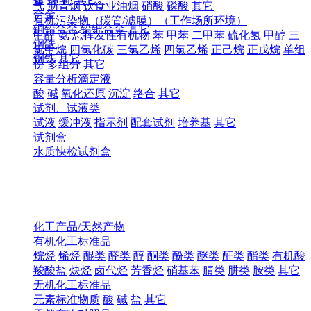
气
沥青烟
饮食业油烟
硝酸
磷酸
其它
合金
有机污染物（碳管/滤膜）（工作场所环境）
铜铅合金
铅钯合金
其它
甲醛
氨
总挥发性有机物
苯
甲苯
二甲苯
硫化氢
甲醇
三
钢铁
氯甲烷
四氯化碳
三氯乙烯
四氯乙烯
正己烷
正戊烷
单组
钢铁
其它
份
多组分
其它
容量分析滴定液
酸
碱
氧化还原
沉淀
络合
其它
试剂、试液类
试液
缓冲液
指示剂
配套试剂
培养基
其它
试剂盒
水质快检试剂盒
化工产品/天然产物
有机化工标准品
烷烃
烯烃
醌类
醛类
醇
酮类
酚类
醚类
酐类
酯类
有机酸
羧酸盐
炔烃
卤代烃
芳香烃
硝基苯
腈类
肼类
胺类
其它
无机化工标准品
元素标准物质
酸
碱
盐
其它