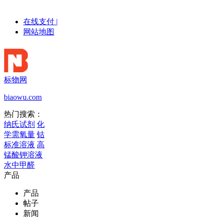
在线支付
|
网站地图
标物网
biaowu.com
热门搜索：
纳氏试剂
化
学需氧量
钴
标准溶液
高
锰酸钾溶液
水中甲醛
产品
产品
帖子
新闻