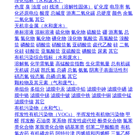
理化指标（水和废水）
色度
臭
浊度
pH
残渣（溶解性固体）
矿化度
电导率
氧
化还原电位
酸度
总碱度
游离二氧化碳
总硬度
颜色
余氯
二氧化氯
其它
无机非金属（水和废水）
单标溶液
混标溶液
硫化物
氰化物
硫酸盐
硼
游离氯
总
氯
氯化物
氟化物
碘化物
溴化物
氯酸盐
高氯酸盐
溴酸
盐
磷酸盐
硝酸盐
硝酸盐氮
亚硝酸盐
卤代乙酸
硅
二氧
化硅
硅酸盐
亚氯酸盐
亚硫酸盐
碘酸盐
尿素
其它
有机污染综合指标（水和废水）
溶解氧
化学需氧量
高锰酸盐指数
生化需氧量
总有机碳
无机碳
总碳
凯氏氮
总磷
总氮
氨氮
阴离子表面活性剂
硝态氮
铵态氮
总磷/总氮
其它
颗粒物及其元素（气和废气）
单组份
多组分
滤膜中汞
滤膜中铅
滤膜中砷
滤膜中硒
滤
膜中铬
滤膜中锑
滤膜中铍
滤膜中铁
滤膜中铜
滤膜中锰
滤膜中镍
其它
有机污染物（水和气）
挥发性有机污染物（VOCs）
半挥发性有机物污染物
甲
醛
挥发酚
石油类
苯系物
挥发性卤代烃
酚类化合物
氯苯
类化合物
苯胺类化合物
硝基苯类
邻苯二甲酸酯类
有机
氯农药
有机磷农药
阿特拉津
丙烯腈和丙烯醛
三氯乙醛