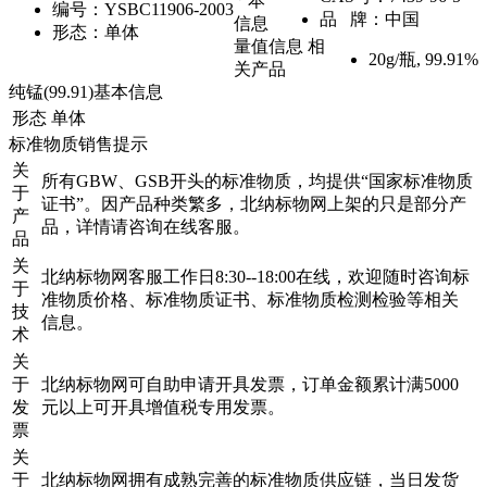
本
编号：
YSBC11906-2003
品 牌：
中国
信息
形态：
单体
量值信息
相
20g/瓶
,
99.91%
关产品
纯锰(99.91)基本信息
形态
单体
标准物质销售提示
关
所有GBW、GSB开头的标准物质，均提供“国家标准物质
于
证书”。因产品种类繁多，北纳标物网上架的只是部分产
产
品，详情请咨询在线客服。
品
关
北纳标物网客服工作日8:30--18:00在线，欢迎随时咨询标
于
准物质价格、标准物质证书、标准物质检测检验等相关
技
信息。
术
关
于
北纳标物网可自助申请开具发票，订单金额累计满5000
发
元以上可开具增值税专用发票。
票
关
于
北纳标物网拥有成熟完善的标准物质供应链，当日发货