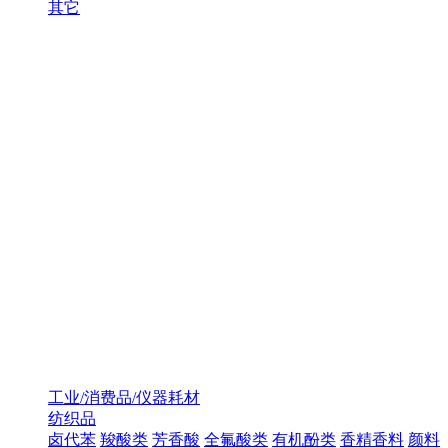
其它
工业/消费品/仪器耗材
纺织品
卤代苯
羧酸类
芳香酸
全氟酸类
有机酚类
香精香料
颜料