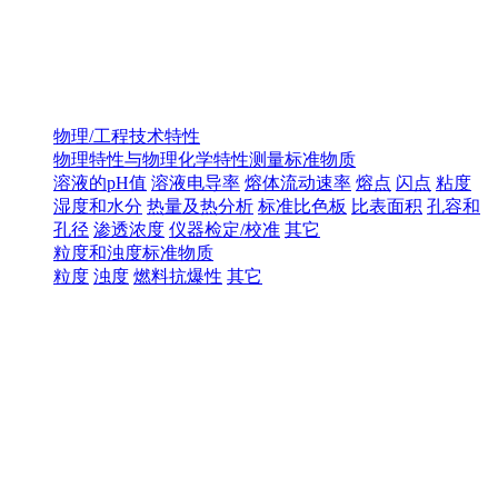
物理/工程技术特性
物理特性与物理化学特性测量标准物质
溶液的pH值
溶液电导率
熔体流动速率
熔点
闪点
粘度
湿度和水分
热量及热分析
标准比色板
比表面积
孔容和
孔径
渗透浓度
仪器检定/校准
其它
粒度和浊度标准物质
粒度
浊度
燃料抗爆性
其它