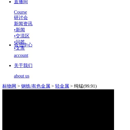
直播间
Course
研讨会
新闻资讯
•
新闻
•
交流区
•
问答
会员中心
•
文库
account
关于我们
about us
标物网
>
钢铁/有色金属
>
轻金属
>
纯锰(99.91)