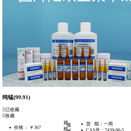
纯锰(99.91)
已收藏
收藏
规
货 期：
一周
基
价格：
￥367
格：
CAS号：
7439-96-5