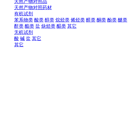
天然产物对照品
天然产物对照药材
有机试剂
苯系物类
酸类
醇类
烷烃类
烯烃类
醛类
酮类
酚类
醚类
酐类
酯类
盐
炔烃类
醌类
其它
无机试剂
酸
碱
盐
其它
其它