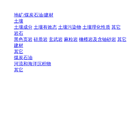
地矿/煤炭石油/建材
土壤
土壤成分
土壤有效态
土壤污染物
土壤理化性质
其它
岩石
黑色页岩
硅质岩
玄武岩
麻粒岩
橄榄岩及含铀砂岩
其它
建材
其它
煤炭石油
河流和海洋沉积物
其它