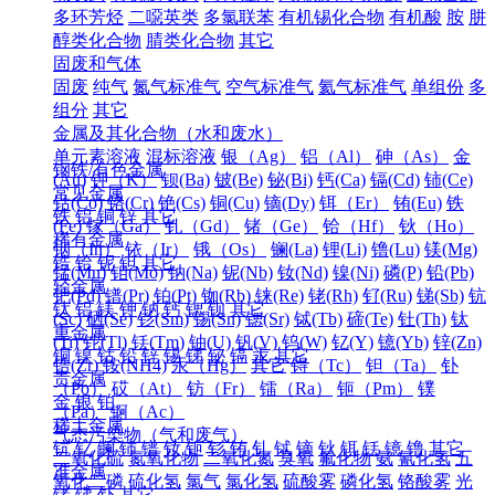
多环芳烃
二噁英类
多氯联苯
有机锡化合物
有机酸
胺
肼
醇类化合物
腈类化合物
其它
固废和气体
固废
纯气
氮气标准气
空气标准气
氦气标准气
单组份
多
组分
其它
金属及其化合物（水和废水）
单元素溶液
混标溶液
银（Ag）
铝（Al）
砷（As）
金
钢铁/有色金属
(Au)
钾（K）
钡(Ba)
铍(Be)
铋(Bi)
钙(Ca)
镉(Cd)
铈(Ce)
常见金属
钴(Co)
铬(Cr)
铯(Cs)
铜(Cu)
镝(Dy)
铒（Er）
铕(Eu)
铁
铁
铝
铜
锌
其它
(Fe)
镓（Ga）
钆（Gd）
锗（Ge）
铪（Hf）
钬（Ho）
稀有金属
铟（In）
铱（Ir）
锇（Os）
镧(La)
锂(Li)
镥(Lu)
镁(Mg)
锆
铪
铌
钽
其它
锰(Mn)
钼(Mo)
钠(Na)
铌(Nb)
钕(Nd)
镍(Ni)
磷(P)
铅(Pb)
轻金属
钯(Pd)
镨(Pr)
铂(Pt)
铷(Rb)
铼(Re)
铑(Rh)
钌(Ru)
锑(Sb)
钪
钛
铝
镁
钾
钠
钙
锶
钡
其它
(Sc)
硒(Se)
钐(Sm)
锡(Sn)
锶(Sr)
铽(Tb)
碲(Te)
钍(Th)
钛
重金属
(Ti)
铊(Tl)
铥(Tm)
铀(U)
钒(V)
钨(W)
钇(Y)
镱(Yb)
锌(Zn)
铜
镍
钴
铅
锌
锡
锑
铋
镉
汞
其它
锆(Zr)
铵(NH4)
汞（Hg）
其它
锝（Tc）
钽（Ta）
钋
贵金属
（Po）
砹（At）
钫（Fr）
镭（Ra）
钷（Pm）
镤
金
银
铂
（Pa）
锕（Ac）
稀土金属
气态污染物（气和废气）
钪
钇
镧
铈
镨
钕
钷
钐
铕
钆
铽
镝
钬
铒
铥
镱
镥
其它
二氧化硫
氮氧化物
二氧化氮
臭氧
氟化物
氨
氰化氢
五
准金属
氧化二磷
硫化氢
氯气
氯化氢
硫酸雾
磷化氢
铬酸雾
光
锗
锑
钋
其它