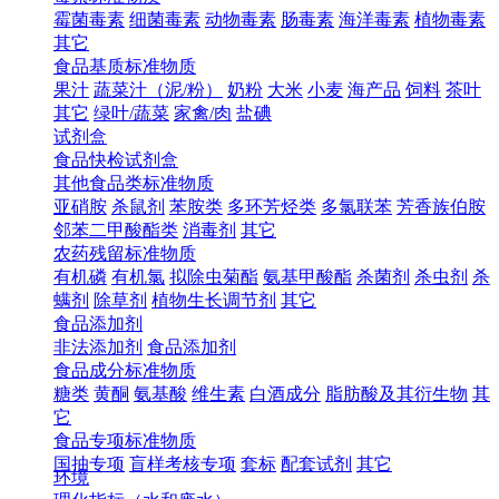
霉菌毒素
细菌毒素
动物毒素
肠毒素
海洋毒素
植物毒素
其它
食品基质标准物质
果汁
蔬菜汁（泥/粉）
奶粉
大米
小麦
海产品
饲料
茶叶
其它
绿叶/蔬菜
家禽/肉
盐碘
试剂盒
食品快检试剂盒
其他食品类标准物质
亚硝胺
杀鼠剂
苯胺类
多环芳烃类
多氯联苯
芳香族伯胺
邻苯二甲酸酯类
消毒剂
其它
农药残留标准物质
有机磷
有机氯
拟除虫菊酯
氨基甲酸酯
杀菌剂
杀虫剂
杀
螨剂
除草剂
植物生长调节剂
其它
食品添加剂
非法添加剂
食品添加剂
食品成分标准物质
糖类
黄酮
氨基酸
维生素
白酒成分
脂肪酸及其衍生物
其
它
食品专项标准物质
国抽专项
盲样考核专项
套标
配套试剂
其它
环境