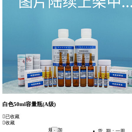
白色50ml容量瓶(A级)
已收藏
收藏
规
加
货 期：
一周