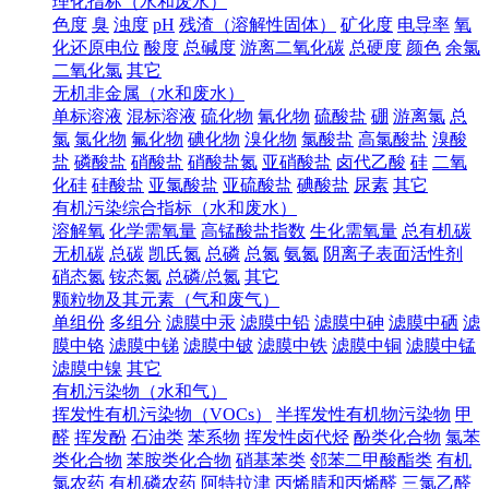
理化指标（水和废水）
色度
臭
浊度
pH
残渣（溶解性固体）
矿化度
电导率
氧
化还原电位
酸度
总碱度
游离二氧化碳
总硬度
颜色
余氯
二氧化氯
其它
无机非金属（水和废水）
单标溶液
混标溶液
硫化物
氰化物
硫酸盐
硼
游离氯
总
氯
氯化物
氟化物
碘化物
溴化物
氯酸盐
高氯酸盐
溴酸
盐
磷酸盐
硝酸盐
硝酸盐氮
亚硝酸盐
卤代乙酸
硅
二氧
化硅
硅酸盐
亚氯酸盐
亚硫酸盐
碘酸盐
尿素
其它
有机污染综合指标（水和废水）
溶解氧
化学需氧量
高锰酸盐指数
生化需氧量
总有机碳
无机碳
总碳
凯氏氮
总磷
总氮
氨氮
阴离子表面活性剂
硝态氮
铵态氮
总磷/总氮
其它
颗粒物及其元素（气和废气）
单组份
多组分
滤膜中汞
滤膜中铅
滤膜中砷
滤膜中硒
滤
膜中铬
滤膜中锑
滤膜中铍
滤膜中铁
滤膜中铜
滤膜中锰
滤膜中镍
其它
有机污染物（水和气）
挥发性有机污染物（VOCs）
半挥发性有机物污染物
甲
醛
挥发酚
石油类
苯系物
挥发性卤代烃
酚类化合物
氯苯
类化合物
苯胺类化合物
硝基苯类
邻苯二甲酸酯类
有机
氯农药
有机磷农药
阿特拉津
丙烯腈和丙烯醛
三氯乙醛