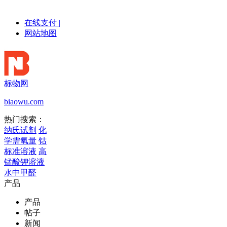
在线支付
|
网站地图
标物网
biaowu.com
热门搜索：
纳氏试剂
化
学需氧量
钴
标准溶液
高
锰酸钾溶液
水中甲醛
产品
产品
帖子
新闻