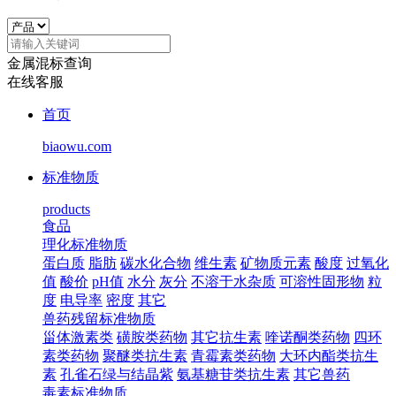
金属混标查询
在线客服
首页
biaowu.com
标准物质
products
食品
理化标准物质
蛋白质
脂肪
碳水化合物
维生素
矿物质元素
酸度
过氧化
值
酸价
pH值
水分
灰分
不溶于水杂质
可溶性固形物
粒
度
电导率
密度
其它
兽药残留标准物质
甾体激素类
磺胺类药物
其它抗生素
喹诺酮类药物
四环
素类药物
聚醚类抗生素
青霉素类药物
大环内酯类抗生
素
孔雀石绿与结晶紫
氨基糖苷类抗生素
其它兽药
毒素标准物质