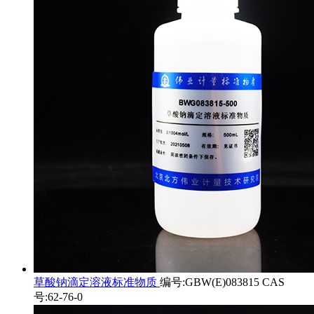
草酸钠滴定溶液标准物质
编号:GBW(E)083815 CAS
号:62-76-0