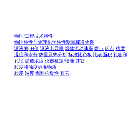
物理/工程技术特性
物理特性与物理化学特性测量标准物质
溶液的pH值
溶液电导率
熔体流动速率
熔点
闪点
粘度
湿度和水分
热量及热分析
标准比色板
比表面积
孔容和
孔径
渗透浓度
仪器检定/校准
其它
粒度和浊度标准物质
粒度
浊度
燃料抗爆性
其它