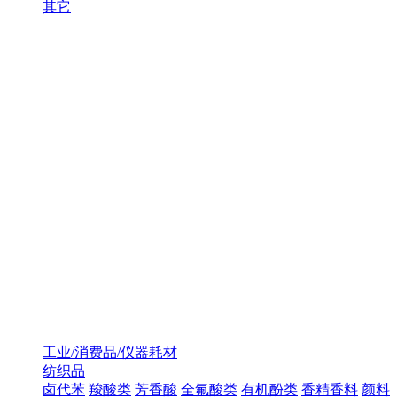
其它
工业/消费品/仪器耗材
纺织品
卤代苯
羧酸类
芳香酸
全氟酸类
有机酚类
香精香料
颜料