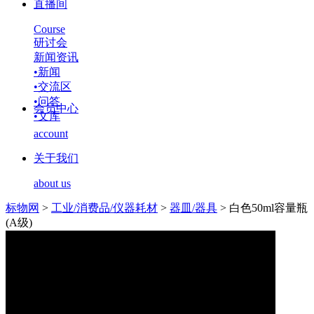
直播间
Course
研讨会
新闻资讯
•
新闻
•
交流区
•
问答
会员中心
•
文库
account
关于我们
about us
标物网
>
工业/消费品/仪器耗材
>
器皿/器具
>
白色50ml容量瓶
(A级)