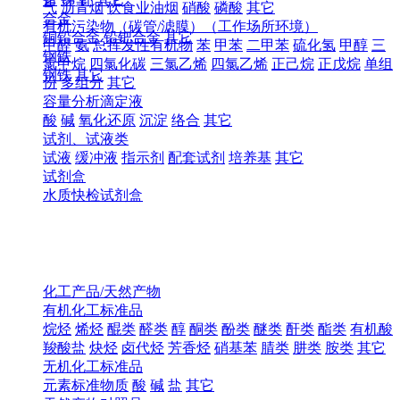
气
沥青烟
饮食业油烟
硝酸
磷酸
其它
合金
有机污染物（碳管/滤膜）（工作场所环境）
铜铅合金
铅钯合金
其它
甲醛
氨
总挥发性有机物
苯
甲苯
二甲苯
硫化氢
甲醇
三
钢铁
氯甲烷
四氯化碳
三氯乙烯
四氯乙烯
正己烷
正戊烷
单组
钢铁
其它
份
多组分
其它
容量分析滴定液
酸
碱
氧化还原
沉淀
络合
其它
试剂、试液类
试液
缓冲液
指示剂
配套试剂
培养基
其它
试剂盒
水质快检试剂盒
化工产品/天然产物
有机化工标准品
烷烃
烯烃
醌类
醛类
醇
酮类
酚类
醚类
酐类
酯类
有机酸
羧酸盐
炔烃
卤代烃
芳香烃
硝基苯
腈类
肼类
胺类
其它
无机化工标准品
元素标准物质
酸
碱
盐
其它