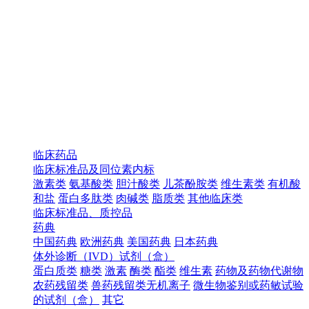
临床药品
临床标准品及同位素内标
激素类
氨基酸类
胆汁酸类
儿茶酚胺类
维生素类
有机酸
和盐
蛋白多肽类
肉碱类
脂质类
其他临床类
临床标准品、质控品
药典
中国药典
欧洲药典
美国药典
日本药典
体外诊断（IVD）试剂（盒）
蛋白质类
糖类
激素
酶类
酯类
维生素
药物及药物代谢物
农药残留类
兽药残留类无机离子
微生物鉴别或药敏试验
的试剂（盒）
其它