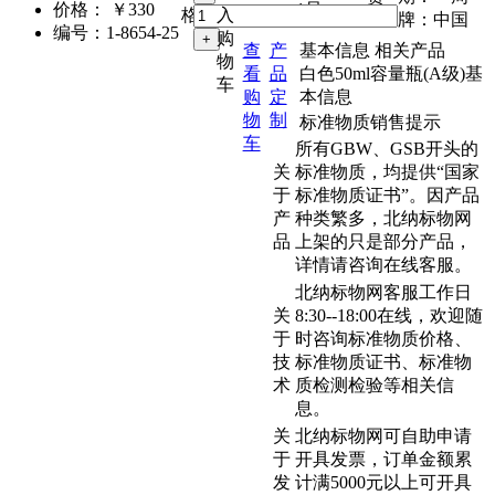
价格：
￥330
1只
格：
入
品 牌：
中国
编号：
1-8654-25
购
查
产
基本信息
相关产品
物
看
品
白色50ml容量瓶(A级)基
车
购
定
本信息
物
制
标准物质销售提示
车
所有GBW、GSB开头的
关
标准物质，均提供“国家
于
标准物质证书”。因产品
产
种类繁多，北纳标物网
品
上架的只是部分产品，
详情请咨询在线客服。
北纳标物网客服工作日
关
8:30--18:00在线，欢迎随
于
时咨询标准物质价格、
技
标准物质证书、标准物
术
质检测检验等相关信
息。
关
北纳标物网可自助申请
于
开具发票，订单金额累
发
计满5000元以上可开具