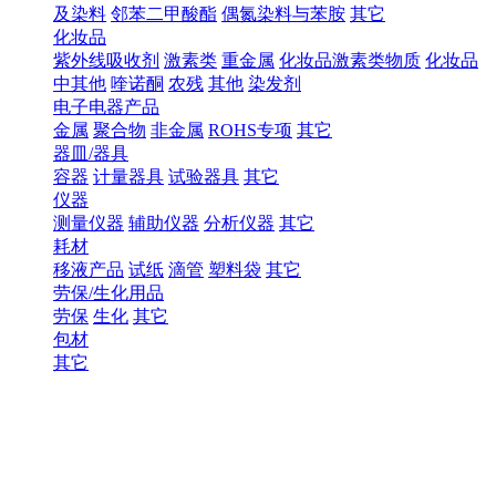
及染料
邻苯二甲酸酯
偶氮染料与苯胺
其它
化妆品
紫外线吸收剂
激素类
重金属
化妆品激素类物质
化妆品
中其他
喹诺酮
农残
其他
染发剂
电子电器产品
金属
聚合物
非金属
ROHS专项
其它
器皿/器具
容器
计量器具
试验器具
其它
仪器
测量仪器
辅助仪器
分析仪器
其它
耗材
移液产品
试纸
滴管
塑料袋
其它
劳保/生化用品
劳保
生化
其它
包材
其它