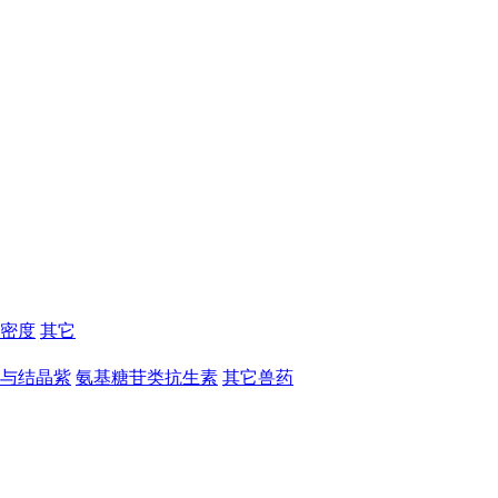
密度
其它
与结晶紫
氨基糖苷类抗生素
其它兽药