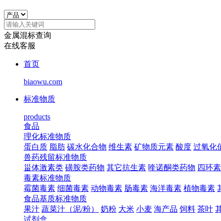
金属混标查询
在线客服
首页
biaowu.com
标准物质
products
食品
理化标准物质
蛋白质
脂肪
碳水化合物
维生素
矿物质元素
酸度
过氧化
兽药残留标准物质
甾体激素类
磺胺类药物
其它抗生素
喹诺酮类药物
四环素
毒素标准物质
霉菌毒素
细菌毒素
动物毒素
肠毒素
海洋毒素
植物毒素
食品基质标准物质
果汁
蔬菜汁（泥/粉）
奶粉
大米
小麦
海产品
饲料
茶叶
试剂盒