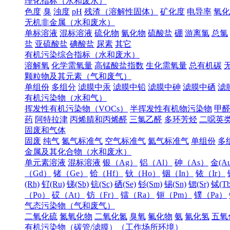
理化指标（水和废水）
色度
臭
浊度
pH
残渣（溶解性固体）
矿化度
电导率
氧化
无机非金属（水和废水）
单标溶液
混标溶液
硫化物
氰化物
硫酸盐
硼
游离氯
总氯
盐
亚硫酸盐
碘酸盐
尿素
其它
有机污染综合指标（水和废水）
溶解氧
化学需氧量
高锰酸盐指数
生化需氧量
总有机碳
颗粒物及其元素（气和废气）
单组份
多组分
滤膜中汞
滤膜中铅
滤膜中砷
滤膜中硒
滤
有机污染物（水和气）
挥发性有机污染物（VOCs）
半挥发性有机物污染物
甲
药
阿特拉津
丙烯腈和丙烯醛
三氯乙醛
多环芳烃
二噁英
固废和气体
固废
纯气
氮气标准气
空气标准气
氦气标准气
单组份
多
金属及其化合物（水和废水）
单元素溶液
混标溶液
银（Ag）
铝（Al）
砷（As）
金(Au
（Gd）
锗（Ge）
铪（Hf）
钬（Ho）
铟（In）
铱（Ir）
(Rh)
钌(Ru)
锑(Sb)
钪(Sc)
硒(Se)
钐(Sm)
锡(Sn)
锶(Sr)
铽(Tb
（Po）
砹（At）
钫（Fr）
镭（Ra）
钷（Pm）
镤（Pa）
气态污染物（气和废气）
二氧化硫
氮氧化物
二氧化氮
臭氧
氟化物
氨
氰化氢
五氧
有机污染物（碳管/滤膜）（工作场所环境）