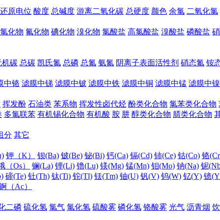
还原电位
酸度
总碱度
游离二氧化碳
总硬度
颜色
余氯
二氧化氯
氯化物
氟化物
碘化物
溴化物
氯酸盐
高氯酸盐
溴酸盐
磷酸盐
硝
无机碳
总碳
凯氏氮
总磷
总氮
氨氮
阴离子表面活性剂
硝态氮
铵
膜中铬
滤膜中锑
滤膜中铍
滤膜中铁
滤膜中铜
滤膜中锰
滤膜中镍
醛
挥发酚
石油类
苯系物
挥发性卤代烃
酚类化合物
氯苯类化合物
类
多氯联苯
有机锡化合物
有机酸
胺
肼
醇类化合物
腈类化合物
组分
其它
)
钾（K）
钡(Ba)
铍(Be)
铋(Bi)
钙(Ca)
镉(Cd)
铈(Ce)
钴(Co)
铬(Cr
锇（Os）
镧(La)
锂(Li)
镥(Lu)
镁(Mg)
锰(Mn)
钼(Mo)
钠(Na)
铌(Nb
)
碲(Te)
钍(Th)
钛(Ti)
铊(Tl)
铥(Tm)
铀(U)
钒(V)
钨(W)
钇(Y)
镱(Y
锕（Ac）
化二磷
硫化氢
氯气
氯化氢
硫酸雾
磷化氢
铬酸雾
光气
沥青烟
饮