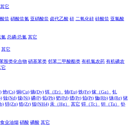
其它
酸盐
硝酸盐氮
亚硝酸盐
卤代乙酸
硅
二氧化硅
硅酸盐
亚氯酸
态氮
总磷/总氮
其它
其它
苯胺类化合物
硝基苯类
邻苯二甲酸酯类
有机氯农药
有机磷农
其它
)
铯(Cs)
铜(Cu)
镝(Dy)
铒（Er）
铕(Eu)
铁(Fe)
镓（Ga）
钆
)
钕(Nd)
镍(Ni)
磷(P)
铅(Pb)
钯(Pd)
镨(Pr)
铂(Pt)
铷(Rb)
铼(Re)
铑
b)
锌(Zn)
锆(Zr)
铵(NH4)
汞（Hg）
其它
锝（Tc）
钽（Ta）
钋
食业油烟
硝酸
磷酸
其它