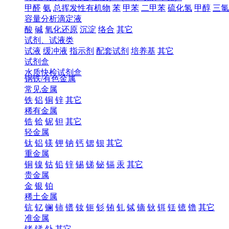
甲醛
氨
总挥发性有机物
苯
甲苯
二甲苯
硫化氢
甲醇
三氯
容量分析滴定液
酸
碱
氧化还原
沉淀
络合
其它
试剂、试液类
试液
缓冲液
指示剂
配套试剂
培养基
其它
试剂盒
水质快检试剂盒
钢铁/有色金属
常见金属
铁
铝
铜
锌
其它
稀有金属
锆
铪
铌
钽
其它
轻金属
钛
铝
镁
钾
钠
钙
锶
钡
其它
重金属
铜
镍
钴
铅
锌
锡
锑
铋
镉
汞
其它
贵金属
金
银
铂
稀土金属
钪
钇
镧
铈
镨
钕
钷
钐
铕
钆
铽
镝
钬
铒
铥
镱
镥
其它
准金属
锗
锑
钋
其它