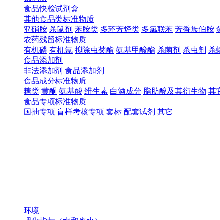
食品快检试剂盒
其他食品类标准物质
亚硝胺
杀鼠剂
苯胺类
多环芳烃类
多氯联苯
芳香族伯胺
农药残留标准物质
有机磷
有机氯
拟除虫菊酯
氨基甲酸酯
杀菌剂
杀虫剂
杀
食品添加剂
非法添加剂
食品添加剂
食品成分标准物质
糖类
黄酮
氨基酸
维生素
白酒成分
脂肪酸及其衍生物
其
食品专项标准物质
国抽专项
盲样考核专项
套标
配套试剂
其它
环境