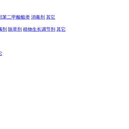
邻苯二甲酸酯类
消毒剂
其它
螨剂
除草剂
植物生长调节剂
其它
它