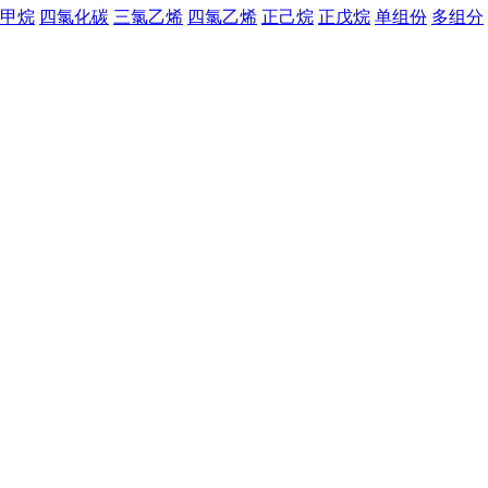
甲烷
四氯化碳
三氯乙烯
四氯乙烯
正己烷
正戊烷
单组份
多组分