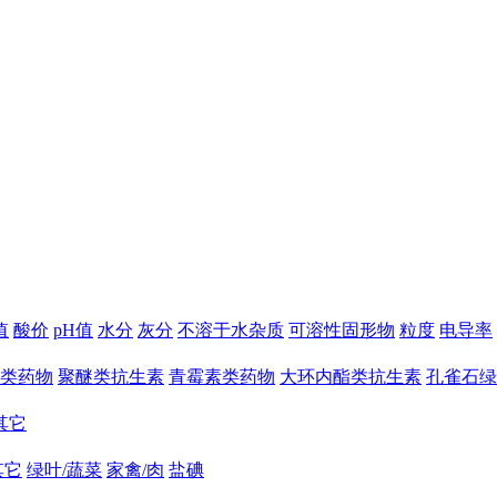
值
酸价
pH值
水分
灰分
不溶于水杂质
可溶性固形物
粒度
电导率
类药物
聚醚类抗生素
青霉素类药物
大环内酯类抗生素
孔雀石绿
其它
其它
绿叶/蔬菜
家禽/肉
盐碘