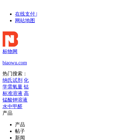
在线支付
|
网站地图
标物网
biaowu.com
热门搜索：
纳氏试剂
化
学需氧量
钴
标准溶液
高
锰酸钾溶液
水中甲醛
产品
产品
帖子
新闻