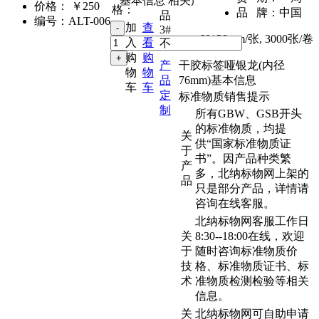
基本信息
相关产
价格：
￥250
格：
品 牌：
中国
品
编号：
ALT-006
加
查
3#
60*30mm/张
,
3000张/卷
入
看
不
购
购
产
干胶标签哑银龙(内径
物
物
品
76mm)基本信息
车
车
定
标准物质销售提示
制
所有GBW、GSB开头
的标准物质，均提
关
供“国家标准物质证
于
书”。因产品种类繁
产
多，北纳标物网上架的
品
只是部分产品，详情请
咨询在线客服。
北纳标物网客服工作日
关
8:30--18:00在线，欢迎
于
随时咨询标准物质价
技
格、标准物质证书、标
术
准物质检测检验等相关
信息。
关
北纳标物网可自助申请