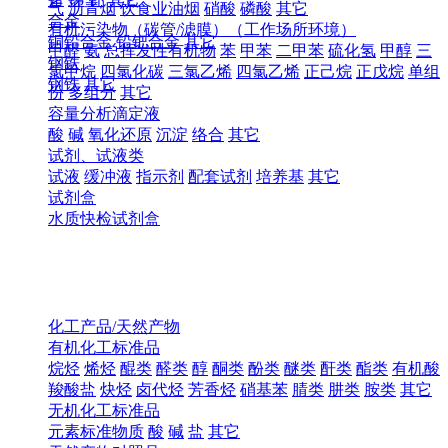
气
沥青烟
饮食业油烟
硝酸
磷酸
其它
合金
有机污染物（碳管/滤膜）（工作场所环境）
铜铅合金
铅钯合金
其它
甲醛
氨
总挥发性有机物
苯
甲苯
二甲苯
硫化氢
甲醇
三
钢铁
氯甲烷
四氯化碳
三氯乙烯
四氯乙烯
正己烷
正戊烷
单组
钢铁
其它
份
多组分
其它
容量分析滴定液
酸
碱
氧化还原
沉淀
络合
其它
试剂、试液类
试液
缓冲液
指示剂
配套试剂
培养基
其它
试剂盒
水质快检试剂盒
化工产品/天然产物
有机化工标准品
烷烃
烯烃
醌类
醛类
醇
酮类
酚类
醚类
酐类
酯类
有机酸
羧酸盐
炔烃
卤代烃
芳香烃
硝基苯
腈类
肼类
胺类
其它
无机化工标准品
元素标准物质
酸
碱
盐
其它