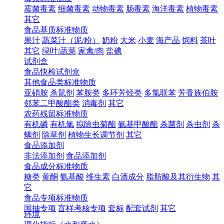
霉菌毒素
细菌毒素
动物毒素
肠毒素
海洋毒素
植物毒素
其它
食品基质标准物质
果汁
蔬菜汁（泥/粉）
奶粉
大米
小麦
海产品
饲料
茶叶
其它
绿叶/蔬菜
家禽/肉
盐碘
试剂盒
食品快检试剂盒
其他食品类标准物质
亚硝胺
杀鼠剂
苯胺类
多环芳烃类
多氯联苯
芳香族伯胺
邻苯二甲酸酯类
消毒剂
其它
农药残留标准物质
有机磷
有机氯
拟除虫菊酯
氨基甲酸酯
杀菌剂
杀虫剂
杀
螨剂
除草剂
植物生长调节剂
其它
食品添加剂
非法添加剂
食品添加剂
食品成分标准物质
糖类
黄酮
氨基酸
维生素
白酒成分
脂肪酸及其衍生物
其
它
食品专项标准物质
国抽专项
盲样考核专项
套标
配套试剂
其它
环境