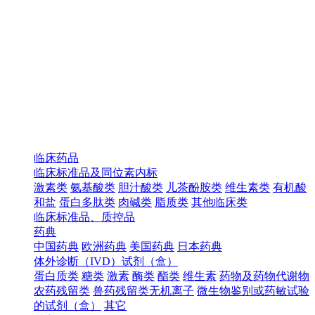
临床药品
临床标准品及同位素内标
激素类
氨基酸类
胆汁酸类
儿茶酚胺类
维生素类
有机酸
和盐
蛋白多肽类
肉碱类
脂质类
其他临床类
临床标准品、质控品
药典
中国药典
欧洲药典
美国药典
日本药典
体外诊断（IVD）试剂（盒）
蛋白质类
糖类
激素
酶类
酯类
维生素
药物及药物代谢物
农药残留类
兽药残留类无机离子
微生物鉴别或药敏试验
的试剂（盒）
其它