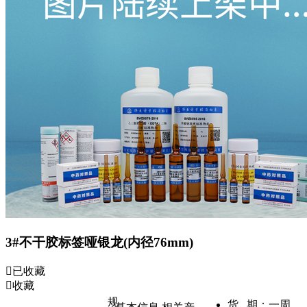
3#不干胶标签哑银龙(内径76mm)
已收藏
收藏
规
货 期：
一周