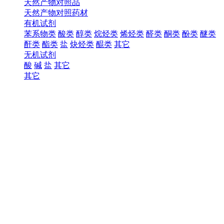
天然产物对照品
天然产物对照药材
有机试剂
苯系物类
酸类
醇类
烷烃类
烯烃类
醛类
酮类
酚类
醚类
酐类
酯类
盐
炔烃类
醌类
其它
无机试剂
酸
碱
盐
其它
其它