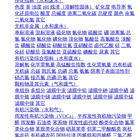
理化指标（水和废水）
色度
臭
浊度
pH
残渣（溶解性固体）
矿化度
电导率
氧
化还原电位
酸度
总碱度
游离二氧化碳
总硬度
颜色
余氯
二氧化氯
其它
无机非金属（水和废水）
单标溶液
混标溶液
硫化物
氰化物
硫酸盐
硼
游离氯
总
氯
氯化物
氟化物
碘化物
溴化物
氯酸盐
高氯酸盐
溴酸
盐
磷酸盐
硝酸盐
硝酸盐氮
亚硝酸盐
卤代乙酸
硅
二氧
化硅
硅酸盐
亚氯酸盐
亚硫酸盐
碘酸盐
尿素
其它
有机污染综合指标（水和废水）
溶解氧
化学需氧量
高锰酸盐指数
生化需氧量
总有机碳
无机碳
总碳
凯氏氮
总磷
总氮
氨氮
阴离子表面活性剂
硝态氮
铵态氮
总磷/总氮
其它
颗粒物及其元素（气和废气）
单组份
多组分
滤膜中汞
滤膜中铅
滤膜中砷
滤膜中硒
滤
膜中铬
滤膜中锑
滤膜中铍
滤膜中铁
滤膜中铜
滤膜中锰
滤膜中镍
其它
有机污染物（水和气）
挥发性有机污染物（VOCs）
半挥发性有机物污染物
甲
醛
挥发酚
石油类
苯系物
挥发性卤代烃
酚类化合物
氯苯
类化合物
苯胺类化合物
硝基苯类
邻苯二甲酸酯类
有机
氯农药
有机磷农药
阿特拉津
丙烯腈和丙烯醛
三氯乙醛