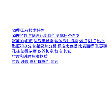
物理/工程技术特性
物理特性与物理化学特性测量标准物质
溶液的pH值
溶液电导率
熔体流动速率
熔点
闪点
粘度
湿度和水分
热量及热分析
标准比色板
比表面积
孔容和
孔径
渗透浓度
仪器检定/校准
其它
粒度和浊度标准物质
粒度
浊度
燃料抗爆性
其它