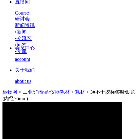
直播间
Course
研讨会
新闻资讯
•
新闻
•
交流区
•
问答
会员中心
•
文库
account
关于我们
about us
标物网
>
工业/消费品/仪器耗材
>
耗材
>
3#不干胶标签哑银龙
(内径76mm)