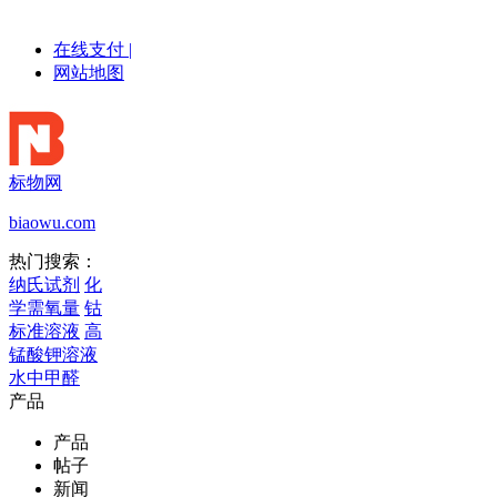
在线支付
|
网站地图
标物网
biaowu.com
热门搜索：
纳氏试剂
化
学需氧量
钴
标准溶液
高
锰酸钾溶液
水中甲醛
产品
产品
帖子
新闻