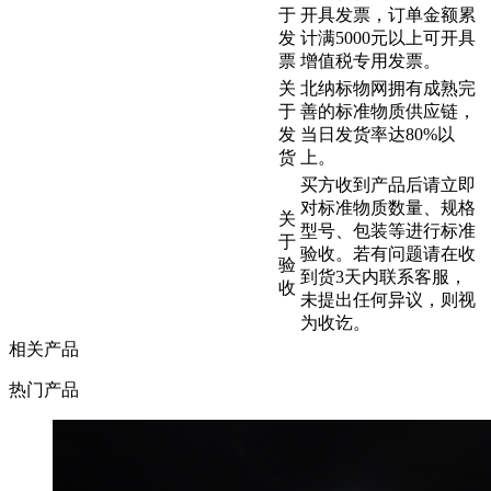
于
开具发票，订单金额累
发
计满5000元以上可开具
票
增值税专用发票。
关
北纳标物网拥有成熟完
于
善的标准物质供应链，
发
当日发货率达80%以
货
上。
买方收到产品后请立即
对标准物质数量、规格
关
型号、包装等进行标准
于
验收。若有问题请在收
验
到货3天内联系客服，
收
未提出任何异议，则视
为收讫。
相关产品
热门产品