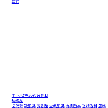
其它
工业/消费品/仪器耗材
纺织品
卤代苯
羧酸类
芳香酸
全氟酸类
有机酚类
香精香料
颜料