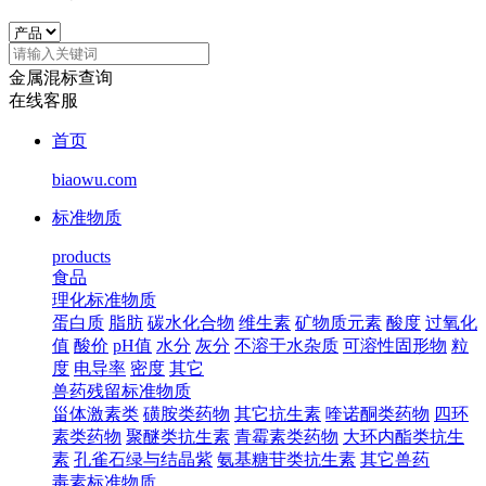
金属混标查询
在线客服
首页
biaowu.com
标准物质
products
食品
理化标准物质
蛋白质
脂肪
碳水化合物
维生素
矿物质元素
酸度
过氧化
值
酸价
pH值
水分
灰分
不溶于水杂质
可溶性固形物
粒
度
电导率
密度
其它
兽药残留标准物质
甾体激素类
磺胺类药物
其它抗生素
喹诺酮类药物
四环
素类药物
聚醚类抗生素
青霉素类药物
大环内酯类抗生
素
孔雀石绿与结晶紫
氨基糖苷类抗生素
其它兽药
毒素标准物质