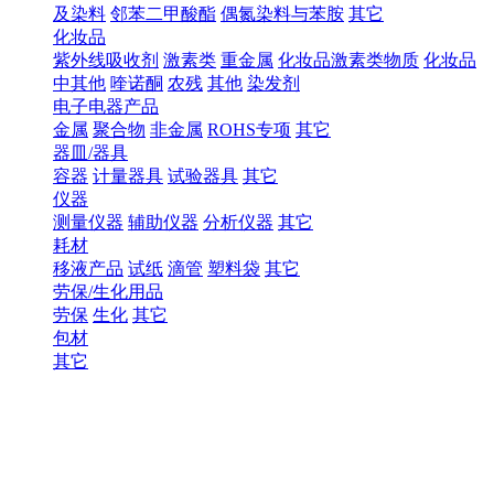
及染料
邻苯二甲酸酯
偶氮染料与苯胺
其它
化妆品
紫外线吸收剂
激素类
重金属
化妆品激素类物质
化妆品
中其他
喹诺酮
农残
其他
染发剂
电子电器产品
金属
聚合物
非金属
ROHS专项
其它
器皿/器具
容器
计量器具
试验器具
其它
仪器
测量仪器
辅助仪器
分析仪器
其它
耗材
移液产品
试纸
滴管
塑料袋
其它
劳保/生化用品
劳保
生化
其它
包材
其它