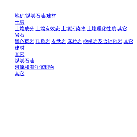
地矿/煤炭石油/建材
土壤
土壤成分
土壤有效态
土壤污染物
土壤理化性质
其它
岩石
黑色页岩
硅质岩
玄武岩
麻粒岩
橄榄岩及含铀砂岩
其它
建材
其它
煤炭石油
河流和海洋沉积物
其它