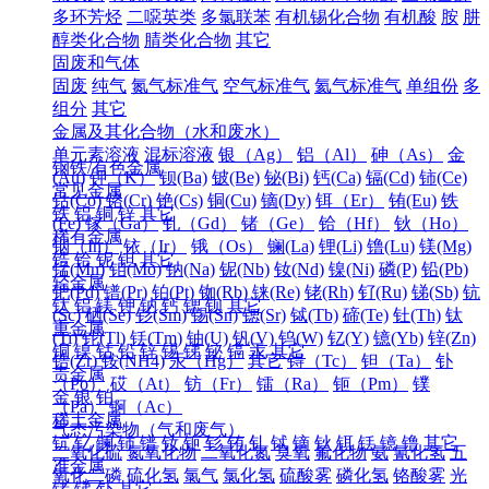
多环芳烃
二噁英类
多氯联苯
有机锡化合物
有机酸
胺
肼
醇类化合物
腈类化合物
其它
固废和气体
固废
纯气
氮气标准气
空气标准气
氦气标准气
单组份
多
组分
其它
金属及其化合物（水和废水）
单元素溶液
混标溶液
银（Ag）
铝（Al）
砷（As）
金
钢铁/有色金属
(Au)
钾（K）
钡(Ba)
铍(Be)
铋(Bi)
钙(Ca)
镉(Cd)
铈(Ce)
常见金属
钴(Co)
铬(Cr)
铯(Cs)
铜(Cu)
镝(Dy)
铒（Er）
铕(Eu)
铁
铁
铝
铜
锌
其它
(Fe)
镓（Ga）
钆（Gd）
锗（Ge）
铪（Hf）
钬（Ho）
稀有金属
铟（In）
铱（Ir）
锇（Os）
镧(La)
锂(Li)
镥(Lu)
镁(Mg)
锆
铪
铌
钽
其它
锰(Mn)
钼(Mo)
钠(Na)
铌(Nb)
钕(Nd)
镍(Ni)
磷(P)
铅(Pb)
轻金属
钯(Pd)
镨(Pr)
铂(Pt)
铷(Rb)
铼(Re)
铑(Rh)
钌(Ru)
锑(Sb)
钪
钛
铝
镁
钾
钠
钙
锶
钡
其它
(Sc)
硒(Se)
钐(Sm)
锡(Sn)
锶(Sr)
铽(Tb)
碲(Te)
钍(Th)
钛
重金属
(Ti)
铊(Tl)
铥(Tm)
铀(U)
钒(V)
钨(W)
钇(Y)
镱(Yb)
锌(Zn)
铜
镍
钴
铅
锌
锡
锑
铋
镉
汞
其它
锆(Zr)
铵(NH4)
汞（Hg）
其它
锝（Tc）
钽（Ta）
钋
贵金属
（Po）
砹（At）
钫（Fr）
镭（Ra）
钷（Pm）
镤
金
银
铂
（Pa）
锕（Ac）
稀土金属
气态污染物（气和废气）
钪
钇
镧
铈
镨
钕
钷
钐
铕
钆
铽
镝
钬
铒
铥
镱
镥
其它
二氧化硫
氮氧化物
二氧化氮
臭氧
氟化物
氨
氰化氢
五
准金属
氧化二磷
硫化氢
氯气
氯化氢
硫酸雾
磷化氢
铬酸雾
光
锗
锑
钋
其它